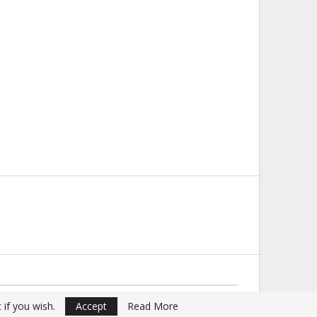
Website Design:
Buciumul
 if you wish.
Accept
Read More