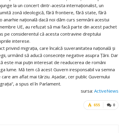
ajunge la un concert dintr-acesta internaționalist, un
mită zonă ideologică, fără frontiere, fără state, fără
a o anarhie națională dacă noi dăm curs semnării acestui
e membre UE, au refuzat să mai facă parte din acest pachet
as pe considerentul că acesta contravine dreptului
priile interese.
privind migrația, care încalcă suveranitatea națională și
gii, urmând să aducă consecințe negative asupra Țării. Dar
că este mai puțin interesat de readucerea de români
ntreaga lume. Mă tem că acest Guvern iresponsabil va semna
 care am aflat mai târziu. Așadar, cer public Guvernului
rația”, a spus el în Parlament.
sursa:
ActiveNews
655
0