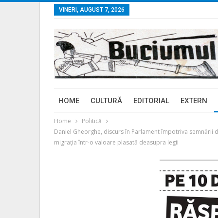
VINERI, AUGUST 7, 2026
HOME
CULTURĂ
EDITORIAL
EXTERN
Home
Politică
Daniel Gheorghe, discurs în Parlament împotriva semnării d
migrația într-o valoare plasată deasupra legii