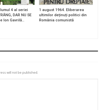
lumul 4 al seriei
1 august 1964. Eliberarea
 FRÂNG, DAR NU SE
ultimilor deținuți politici din
e Ion Gavrilă…
România comunistă
ess will not be published.