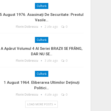
Cultură
5 August 1976. Asasinați De Securitate: Preotul
Vasile…
Florin Dobrescu
2 zile ago
0
Cultură
A Apărut Volumul 4 Al Seriei BRAZII SE FRÂNG,
DAR NU SE…
Florin Dobrescu
3 zile ago
0
Cultură
1 August 1964. Eliberarea Ultimilor Deținuți
Politici…
Florin Dobrescu
4 zile ago
0
LOAD MORE POSTS