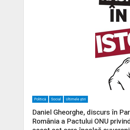
Politică
Social
Ultimele ştiri
Daniel Gheorghe, discurs în Pa
România a Pactului ONU privin