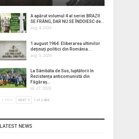
A apărut volumul 4 al seriei BRAZII
SE FRÂNG, DAR NU SE ÎNDOIESC de…
aug. 4, 2026
1 august 1964. Eliberarea ultimilor
deținuți politici din România…
aug. 3, 2026
La Sâmbăta de Sus, luptătorii în
Rezistența anticomunistă din
Făgăraș…
iul. 27, 2026
PREV
NEXT
1 of 2.484
LATEST NEWS