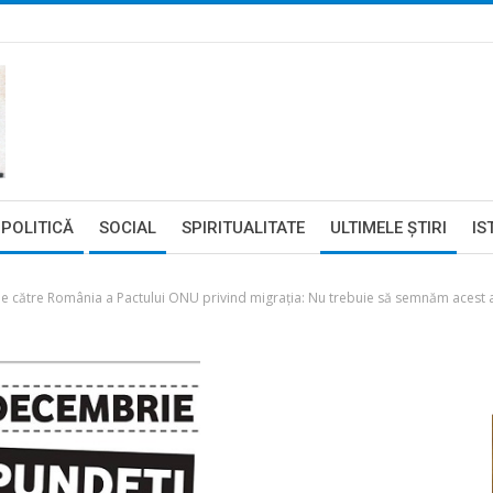
POLITICĂ
SOCIAL
SPIRITUALITATE
ULTIMELE ŞTIRI
IS
e către România a Pactului ONU privind migrația: Nu trebuie să semnăm acest ac