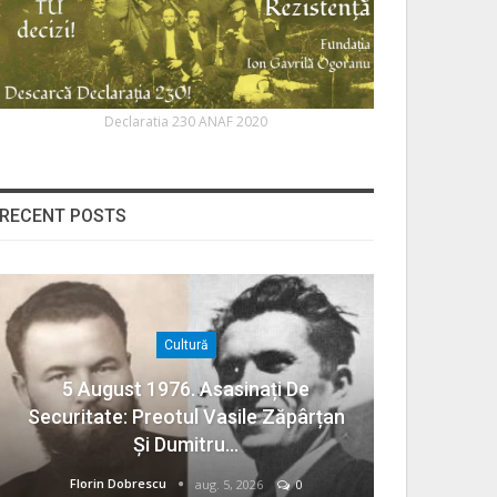
Declaratia 230 ANAF 2020
RECENT POSTS
Cultură
5 August 1976. Asasinați De
Securitate: Preotul Vasile Zăpârțan
Și Dumitru…
Florin Dobrescu
aug. 5, 2026
0