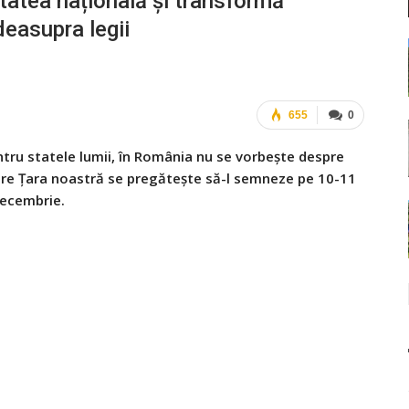
tatea națională și transformă
deasupra legii
655
0
tru statele lumii, în România nu se vorbește despre
are Țara noastră se pregătește să-l semneze pe 10-11
ecembrie.