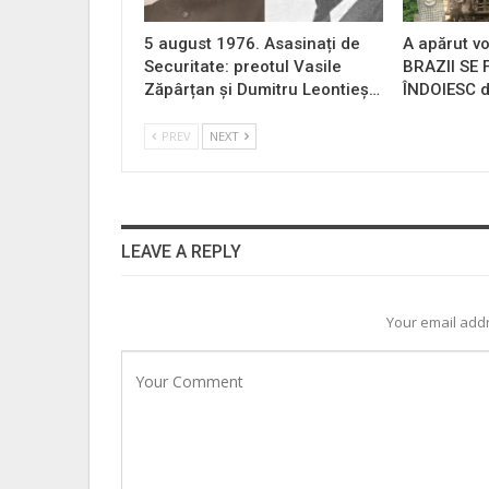
5 august 1976. Asasinați de
A apărut vo
Securitate: preotul Vasile
BRAZII SE
Zăpârțan și Dumitru Leontieș…
ÎNDOIESC d
PREV
NEXT
LEAVE A REPLY
Your email addr