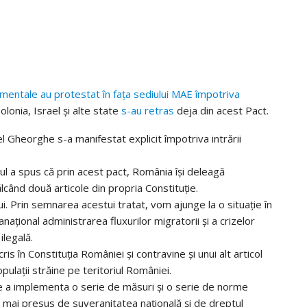
mentale au protestat în fața sediului MAE împotriva
olonia, Israel și alte state
s-au retras
deja din acest Pact.
 Gheorghe s-a manifestat explicit împotriva intrării
tul a spus că prin acest pact, România își deleagă
lcând două articole din propria Constituție.
ui. Prin semnarea acestui tratat, vom ajunge la o situație în
național administrarea fluxurilor migratorii și a crizelor
ilegală.
cris în Constituția României și contravine și unui alt articol
pulații străine pe teritoriul României.
e a implementa o serie de măsuri și o serie de norme
e mai presus de suveranitatea națională și de dreptul