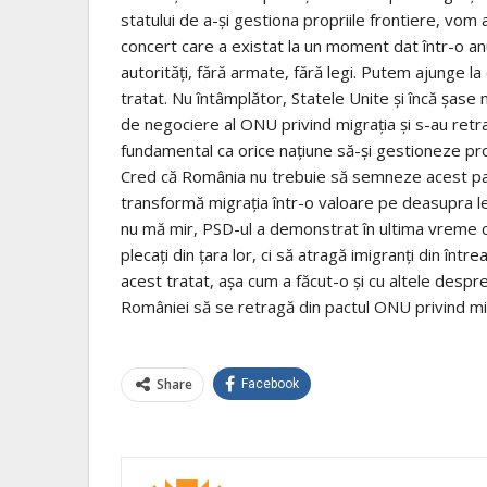
statului de a-și gestiona propriile frontiere, vom 
concert care a existat la un moment dat într-o anu
autorități, fără armate, fără legi. Putem ajunge l
tratat. Nu întâmplător, Statele Unite și încă șas
de negociere al ONU privind migrația și s-au retr
fundamental ca orice națiune să-și gestioneze pro
Cred că România nu trebuie să semneze acest pact 
transformă migrația într-o valoare pe deasupra le
nu mă mir, PSD-ul a demonstrat în ultima vreme 
plecați din țara lor, ci să atragă imigranți din î
acest tratat, așa cum a făcut-o și cu altele despre
României să se retragă din pactul ONU privind mig
Share
Facebook