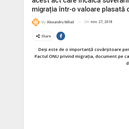
acest act care încalcă suverani
migrația într-o valoare plasată 
On
nov. 27, 2018
By
Alexandru Mihail
Share
Deși este de o importanță covârșitoare pen
Pactul ONU privind migrația, document pe c
d