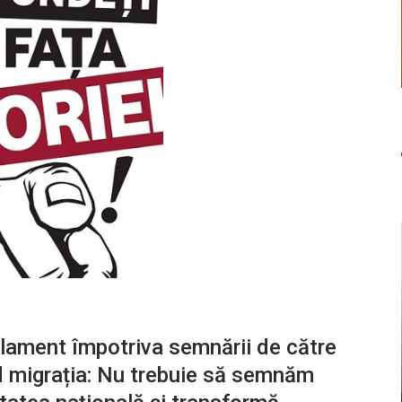
rlament împotriva semnării de către
d migrația: Nu trebuie să semnăm