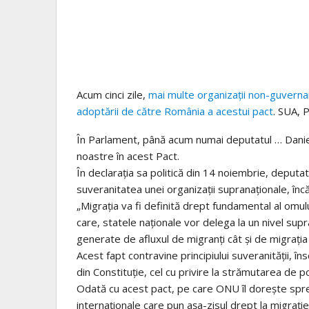
Acum cinci zile,
mai multe organizații non-guverna
adoptării de către România a acestui pact
. SUA, P
În Parlament, până acum numai deputatul … Daniel
noastre în acest Pact.
În declarația sa politică din 14 noiembrie, deputa
suveranitatea unei organizații supranaționale, încă
„Migrația va fi definită drept fundamental al omul
care, statele naționale vor delega la un nivel supra
generate de afluxul de migranți cât și de migrația 
Acest fapt contravine principiului suveranității, îns
din Constituție, cel cu privire la strămutarea de po
Odată cu acest pact, pe care ONU îl dorește spr
internaționale care pun așa-zisul drept la migrați