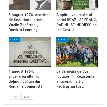
5 august 1976. Asasinați
A apărut volumul 4 al
de Securitate: preotul
seriei BRAZII SE FRÂNG,
Vasile Zăpârțan și
DAR NU SE ÎNDOIESC de
Dumitru Leontieș…
Ion Gavrilă…
Cultură
Cultură
1 august 1964.
La Sâmbăta de Sus,
Eliberarea ultimilor
luptătorii în Rezistența
deținuți politici din
anticomunistă din
România comunistă
Făgăraș au fost…
PREV
NEXT