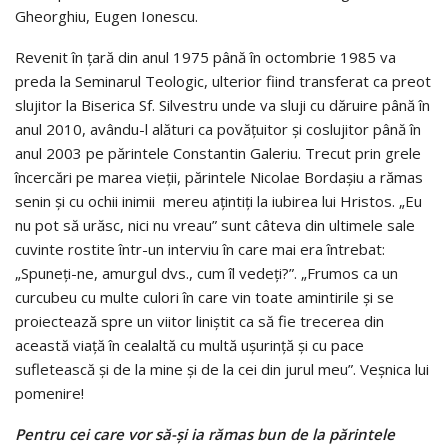
Gheorghiu, Eugen Ionescu.
Revenit în țară din anul 1975 până în octombrie 1985 va
preda la Seminarul Teologic, ulterior fiind transferat ca preot
slujitor la Biserica Sf. Silvestru unde va sluji cu dăruire până în
anul 2010, avându-l alături ca povățuitor și coslujitor până în
anul 2003 pe părintele Constantin Galeriu. Trecut prin grele
încercări pe marea vieții, părintele Nicolae Bordașiu a rămas
senin și cu ochii inimii mereu ațintiți la iubirea lui Hristos. „Eu
nu pot să urăsc, nici nu vreau” sunt câteva din ultimele sale
cuvinte rostite într-un interviu în care mai era întrebat:
„Spuneți-ne, amurgul dvs., cum îl vedeți?”. „Frumos ca un
curcubeu cu multe culori în care vin toate amintirile și se
proiectează spre un viitor liniștit ca să fie trecerea din
această viață în cealaltă cu multă ușurință și cu pace
sufletească și de la mine și de la cei din jurul meu”. Veșnica lui
pomenire!
Pentru cei care vor să-și ia rămas bun de la părintele