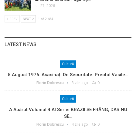
iul. 27, 2026
PREV
NEXT
1 of 2.484
LATEST NEWS
Cultură
5 August 1976. Asasinați De Securitate: Preotul Vasile…
Florin Dobrescu
3 zile ago
0
Cultură
A Apărut Volumul 4 Al Seriei BRAZII SE FRÂNG, DAR NU
SE…
Florin Dobrescu
4 zile ago
0