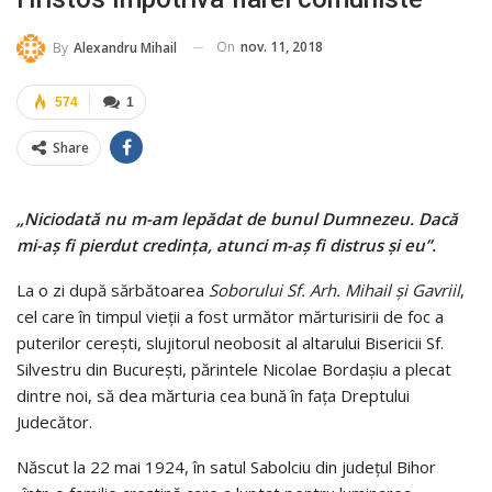
On
nov. 11, 2018
By
Alexandru Mihail
574
1
Share
„Niciodată nu m-am lepădat de bunul Dumnezeu. Dacă
mi-aș fi pierdut credința, atunci m-aș fi distrus și eu”.
La o zi după sărbătoarea
Soborului Sf. Arh. Mihail și Gavriil
,
cel care în timpul vieții a fost următor mărturisirii de foc a
puterilor cerești, slujitorul neobosit al altarului Bisericii Sf.
Silvestru din București, părintele Nicolae Bordașiu a plecat
dintre noi, să dea mărturia cea bună în fața Dreptului
Judecător.
Născut la 22 mai 1924, în satul Sabolciu din județul Bihor