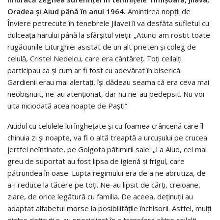
Oradea și Aiud până în anul 1964.
Amintirea nopții de
Înviere petrecute în tenebrele Jilavei îi va desfăta sufletul cu
dulceața harului până la sfârșitul vieții: „Atunci am rostit toate
rugăciunile Liturghiei asis­tat de un alt prieten și coleg de
celulă, Cristel Nedelcu, care era cântăreț. Toți ceilalți
participau ca și cum ar fi fost cu adevărat în biserică.
Gardienii erau mai alertați, își dădeau seama că era ceva mai
neobișnuit, ne-au atenționat, dar nu ne-au pedepsit. Nu voi
uita niciodată acea noapte de Paști”.
Aiudul cu celulele lui înghețate și cu foamea crâncenă care îl
chinuia zi și noapte, va fi o altă treaptă a urcușului pe crucea
jertfei neîntinate, pe Golgota pătimirii sale: „La Aiud, cel mai
greu de suportat au fost lipsa de igienă și frigul, care
pătrundea în oase. Lupta regimului era de a ne abrutiza, de
a-i reduce la tăcere pe toți. Ne-au lipsit de cărți, creioane,
ziare, de orice legătură cu fami­lia. De aceea, deținuții au
adaptat alfabetul morse la posibili­tățile închisorii. Astfel, mulți
dintre deținuți s-au specializat în a transfera către ceilalți