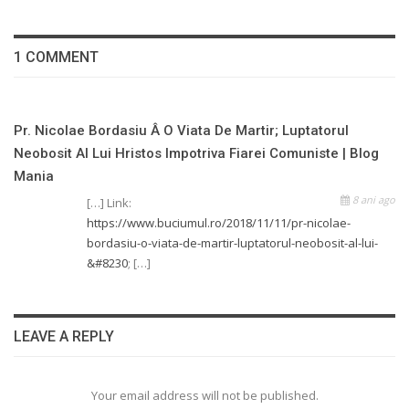
1 COMMENT
Pr. Nicolae Bordasiu Â O Viata De Martir; Luptatorul
Neobosit Al Lui Hristos Impotriva Fiarei Comuniste | Blog
Mania
8 ani ago
[…] Link:
https://www.buciumul.ro/2018/11/11/pr-nicolae-
bordasiu-o-viata-de-martir-luptatorul-neobosit-al-lui-
&#8230
; […]
LEAVE A REPLY
Your email address will not be published.