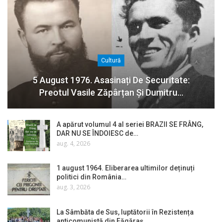
Cultură
5 August 1976. Asasinați De Securitate:
Preotul Vasile Zăpârțan Și Dumitru…
A apărut volumul 4 al seriei BRAZII SE FRÂNG,
DAR NU SE ÎNDOIESC de…
aug. 4, 2026
1 august 1964. Eliberarea ultimilor deținuți
politici din România…
aug. 3, 2026
La Sâmbăta de Sus, luptătorii în Rezistența
anticomunistă din Făgăraș…