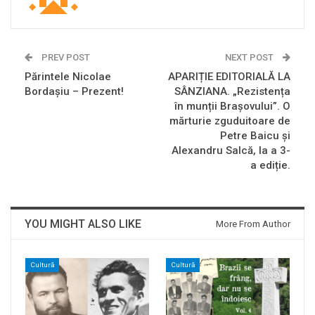
PREV POST
NEXT POST
Părintele Nicolae
APARIȚIE EDITORIALĂ LA
Bordașiu – Prezent!
SÂNZIANA. „Rezistența
în munții Brașovului”. O
mărturie zguduitoare de
Petre Baicu și
Alexandru Salcă, la a 3-
a ediție.
YOU MIGHT ALSO LIKE
More From Author
Cultură
Cultură