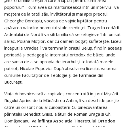
„într-o familie creștină care a luptat pentru luminarea
poporului” – cum avea să mărturisească într-un interviu –va
moșteni de la tatăl său, învățătorul și mai apoi preotul,
Gheorghe Bordașiu, vocația de vajnic luptător pentru
apărarea valorilor neamului și ale credinței. Tragedia cedării
Ardealului de Nord îi va sili familia să se refugieze într-un sat
sărac, Poiana Moților, dar cu oameni bogați sufletește. Liceul
început la Oradea îl va termina în orașul Beiuș, fiind în aceeași
perioadă și pedagog la Internatul ortodox de băieți, unde
are șansa de a se apropia de ierarhul și totodată marele
patriot, Nicolae Popovici. După absolvirea liceului, va urma
cursurile Facultăților de Teologie și de Farmacie din
București.
Viața duhovnicească a capitalei, concentrată în jurul Mișcării
Rugului Aprins de la Mănăstirea Antim, îi va deschide porțile
către un orizont nou al cunoașterii. Cu binecuvântarea
părintelui Benedict Ghiuș, alături de Roman Braga și Gh.
Domășneanu,
va înființa Asociația Tineretului Ortodox