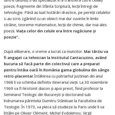
poezii, fragmente din Sfânta Scriptură, lecții întregi de
tehnologie. Până au luat hotărâri drastice, pe pereții celulelor
s-au scris zgâriind cu un obiect mai dur cuvinte în limbi
străine, teoreme mate­matice, lecții de chimie, dar mai ales
poezii.
Viața celor din celule era între rugăciune și
poezie”.
După eliberare, o vreme a lucrat ca muncitor.
Mai târziu va
fi angajat ca tehnician la Institutul Cantacuzino, având
bucuria să facă parte din colectivul care a preparat
pentru întâia oară în România gama globulina din sânge
retro-placentar.
Întâlnirea cu patriarhul Justinian din anul
1968 îi va schimba definitiv itinerariul vieții. La 30 noiembrie
1969 va fi hirotonit diacon și apoi preot, fiind profesor la
Seminarul Teologic din București și doctorand sub
îndrumarea părintelui Dumitru Stăniloae la Facultatea de
Teologie. În 1973, va pleca să studieze la Paris unde îi va
întâlni pe Olivier Clément, Michel Evdokimov, Virgil