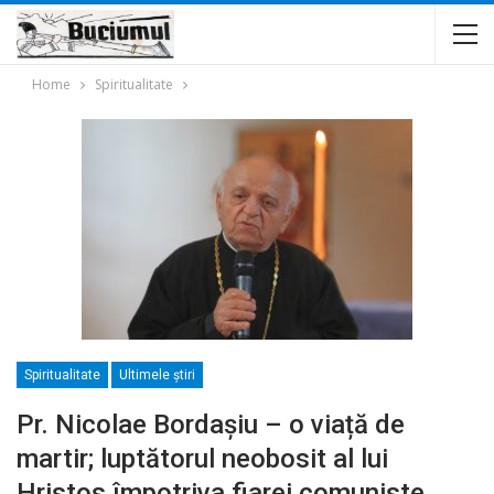
Home
Spiritualitate
Spiritualitate
Ultimele ştiri
Pr. Nicolae Bordașiu – o viață de
martir; luptătorul neobosit al lui
Hristos împotriva fiarei comuniste