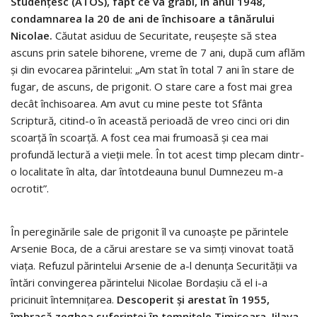
Studențesc (ATOS), fapt ce va grăbi, în anul 1948,
condamnarea la 20 de ani de închisoare a tânărului
Nicolae.
Căutat asiduu de Securitate, reușește să stea
ascuns prin satele bihorene, vreme de 7 ani, după cum aflăm
și din evocarea părintelui: „Am stat în total 7 ani în stare de
fugar, de ascuns, de prigonit. O stare care a fost mai grea
decât închisoarea. Am avut cu mine peste tot Sfânta
Scriptură, ci­tind-o în această perioadă de vreo cinci ori din
scoarță în scoarță. A fost cea mai frumoasă și cea mai
profundă lectură a vieții mele. În tot acest timp plecam dintr-
o localitate în alta, dar întotdeauna bunul Dumnezeu m-a
ocrotit”.
În pereginările sale de prigonit îl va cunoaște pe părintele
Arsenie Boca, de a cărui arestare se va simți vinovat toată
viața. Refuzul părintelui Arsenie de a-l denunța Securității va
întări convingerea părintelui Nicolae Bordașiu că el i-a
pricinuit întemnițarea.
Descoperit și arestat în 1955,
îmbracă zeghea suferinței în temnițele Timișoara, Jilava,