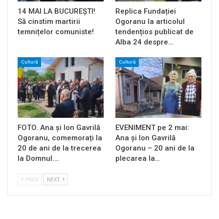
14 MAI LA BUCUREȘTI!
Replica Fundației
Să cinstim martirii
Ogoranu la articolul
temnițelor comuniste!
tendențios publicat de
Alba 24 despre…
Cultură
Cultură
FOTO. Ana și Ion Gavrilă
EVENIMENT pe 2 mai:
Ogoranu, comemorați la
Ana și Ion Gavrilă
20 de ani de la trecerea
Ogoranu – 20 ani de la
la Domnul.…
plecarea la…
PREV
NEXT