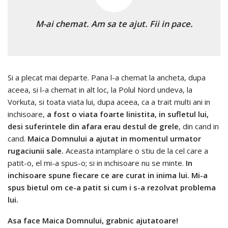
M-ai chemat. Am sa te ajut. Fii in pace.
Si a plecat mai departe. Pana l-a chemat la ancheta, dupa
aceea, si l-a chemat in alt loc, la Polul Nord undeva, la
Vorkuta, si toata viata lui, dupa aceea, ca a trait multi ani in
inchisoare,
a fost o viata foarte linistita, in sufletul lui,
desi suferintele din afara erau destul de grele
, din cand in
cand.
Maica Domnului a ajutat in momentul urmator
rugaciunii sale.
Aceasta intamplare o stiu de la cel care a
patit-o, el mi-a spus-o; si in inchisoare nu se minte.
In
inchisoare spune fiecare ce are curat in inima lui. Mi-a
spus bietul om ce-a patit si cum i s-a rezolvat problema
lui.
Asa face Maica Domnului, grabnic ajutatoare!