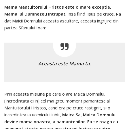
Mama Mantuitorului Hristos este o mare exceptie,
Mama lui Dumnezeu Intrupat
. Insa fiind Iisus pe cruce, i-a
dat Maicii Domnului aceasta ascultare, aceasta ingrijire din
partea Sfantului Ioan:
Aceasta este Mama ta
.
Prin aceasta misiune pe care o are Maica Domnului,
[incredintata ei in] cel mai greu moment pamantesc al
Mantuitorului Hristos, cand era pe cruce rastignit, si o
incredinteaza ucenicului iubit,
Maica Sa, Maica Domnului
devine mama noastra, a pamantenilor. Ea se roaga cu
adevarat si este marea noastra mijlocitoare catre