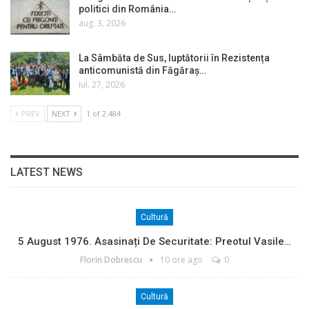
politici din România…
aug. 3, 2026
La Sâmbăta de Sus, luptătorii în Rezistența
anticomunistă din Făgăraș…
iul. 27, 2026
PREV
NEXT
1 of 2.484
LATEST NEWS
Cultură
5 August 1976. Asasinați De Securitate: Preotul Vasile…
Florin Dobrescu
10 ore ago
0
Cultură