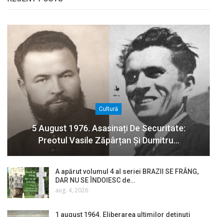
Cultură
5 August 1976. Asasinați De Securitate:
Preotul Vasile Zăpârțan Și Dumitru…
A apărut volumul 4 al seriei BRAZII SE FRÂNG,
DAR NU SE ÎNDOIESC de…
aug. 4, 2026
1 august 1964. Eliberarea ultimilor deținuți