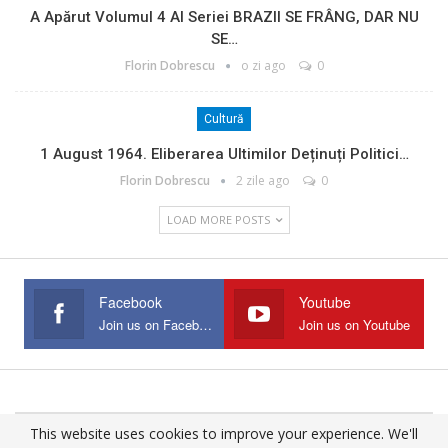
A Apărut Volumul 4 Al Seriei BRAZII SE FRÂNG, DAR NU
SE…
Florin Dobrescu
o zi ago
0
Cultură
1 August 1964. Eliberarea Ultimilor Deținuți Politici…
Florin Dobrescu
2 zile ago
0
LOAD MORE POSTS
Facebook
Youtube
Join us on Facebook
Join us on Youtube
This website uses cookies to improve your experience. We'll
© 2025 - All Rights Reserved.