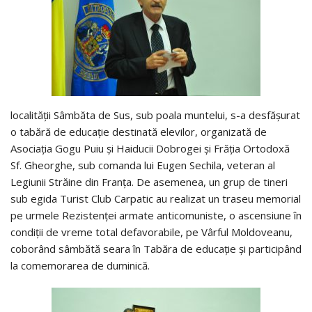
localității Sâmbăta de Sus, sub poala muntelui, s-a desfășurat
o tabără de educație destinată elevilor, organizată de
Asociația Gogu Puiu și Haiducii Dobrogei și Frăția Ortodoxă
Sf. Gheorghe, sub comanda lui Eugen Sechila, veteran al
Legiunii Străine din Franța. De asemenea, un grup de tineri
sub egida Turist Club Carpatic au realizat un traseu memorial
pe urmele Rezistenței armate anticomuniste, o ascensiune în
condiții de vreme total defavorabile, pe Vârful Moldoveanu,
coborând sâmbătă seara în Tabăra de educație și participând
la comemorarea de duminică.