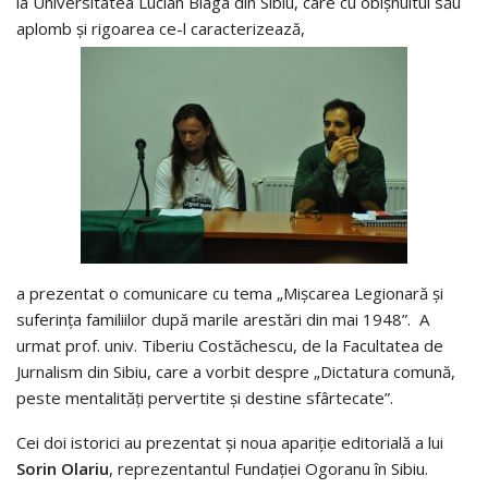
la Universitatea Lucian Blaga din Sibiu, care cu obișnuitul său
aplomb și rigoarea ce-l caracterizează,
a prezentat o comunicare cu tema „Mișcarea Legionară și
suferința familiilor după marile arestări din mai 1948”. A
urmat prof. univ. Tiberiu Costăchescu, de la Facultatea de
Jurnalism din Sibiu, care a vorbit despre „Dictatura comună,
peste mentalități pervertite și destine sfârtecate”.
Cei doi istorici au prezentat și noua apariție editorială a lui
Sorin Olariu
, reprezentantul Fundației Ogoranu în Sibiu.