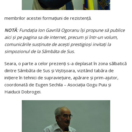
membrilor acestei formațiuni de rezistență.
NOTĂ
: Fundația Ion Gavrilă Ogoranu își propune să publice
aici și pe pagina sa de internet, precum și într-un volum,
comunicările susținute de acești prestigioși invitați la
simpozionul de la Sâmbăta de Sus.
Seara, o parte a celor prezenți s-a deplasat în zona sălbatică
dintre Sâmbăta de Sus și Viștișoara, vizitând tabăra de
inițiere în tehnici de supraviețuire, apărare și prim-ajutor,
coordonată de Eugen Sechila – Asociația Gogu Puiu și
Haiducii Dobrogei.