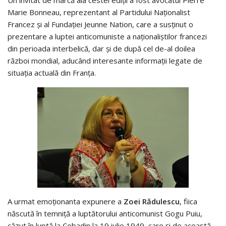
Un invitat de marcă ala cestei ediții a fost av0catul Pierre
Marie Bonneau, reprezentant al Partidului Naționalist
Francez și al Fundației Jeunne Nation, care a susținut o
prezentare a luptei anticomuniste a naționaliștilor francezi
din perioada interbelică, dar și de după cel de-al doilea
război mondial, aducând interesante informații legate de
situația actuală din Franța.
A urmat emoționanta expunere a
Zoei Rădulescu
, fiica
născută în temniță a luptătorului anticomunist Gogu Puiu,
căzut în luptă la Cobadin la 19 iulie 1949, care și de această