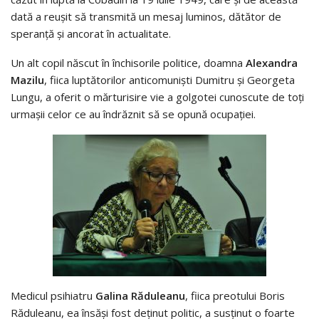
dată a reușit să transmită un mesaj luminos, dătător de
speranță și ancorat în actualitate.
Un alt copil născut în închisorile politice, doamna
Alexandra
Mazilu
, fiica luptătorilor anticomuniști Dumitru și Georgeta
Lungu, a oferit o mărturisire vie a golgotei cunoscute de toți
urmașii celor ce au îndrăznit să se opună ocupației.
Medicul psihiatru
Galina Răduleanu
, fiica preotului Boris
Răduleanu, ea însăși fost deținut politic, a susținut o foarte