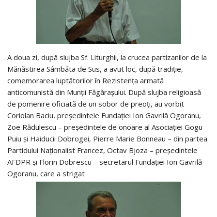
A doua zi, după slujba Sf. Liturghii, la crucea partizanilor de la
Mănăstirea Sâmbăta de Sus, a avut loc, după tradiție,
comemorarea luptătorilor în Rezistența armată
anticomunistă din Munții Făgărașului. După slujba religioasă
de pomenire oficiată de un sobor de preoți, au vorbit
Coriolan Baciu, președintele Fundației Ion Gavrilă Ogoranu,
Zoe Rădulescu – președintele de onoare al Asociației Gogu
Puiu și Haiducii Dobrogei, Pierre Marie Bonneau – din partea
Partidului Naționalist Francez, Octav Bjoza – președintele
AFDPR și Florin Dobrescu – secretarul Fundației Ion Gavrilă
Ogoranu, care a strigat