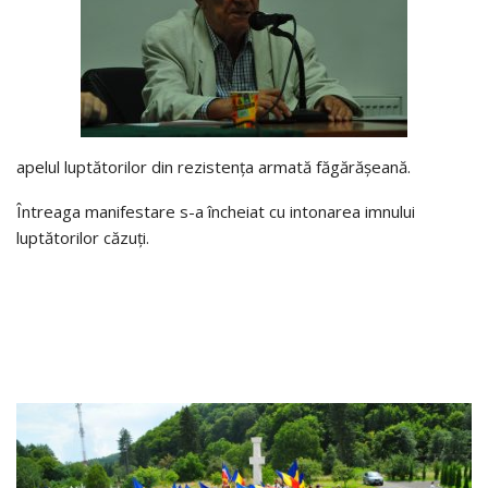
apelul luptătorilor din rezistența armată făgărășeană.
Întreaga manifestare s-a încheiat cu intonarea imnului
luptătorilor căzuți.