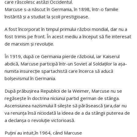
care răscolesc astăzi Occidentul.
Marcuse s-a născut în Germania, în 1898, într-o familie
înstărită și a studiat la școli prestigioase.
A fost încorporat în timpul primului război mondial, dar nu a
fost trimis pe front. În acest mediu a început să fie interesat
de marxism și revoluție.
În 1919, după ce Germania pierde războiul, iar Kaiserul
abdică, Marcuse participă într-un Soviet al Soldaților la așa-
numita insurecție spartachistă care încerca să aducă
bolșevismul în Germania.
După prăbușirea Republicii de la Weimer, Marcuse nu se
regăsește în doctrina niciunui partid german de stânga.
Ascensiunea nazismului îl silește să părăsească țara,dar nu
va renunța însă niciodată la ideea de a da stângii puterea de
a declanșa o revoluție victorioasă.
Puțini au intuit,în 1964, când Marcuse