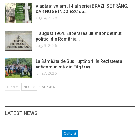
A apărut volumul 4 al seriei BRAZII SE FRÂNG,
DAR NU SE ÎNDOIESC de…
aug. 4, 2026
1 august 1964. Eliberarea ultimilor deținuți
politici din România…
aug. 3, 2026
La Sâmbăta de Sus, luptătorii în Rezistența
anticomunistă din Făgăraș…
iul. 27, 2026
PREV
NEXT
1 of 2.484
LATEST NEWS
Cultură