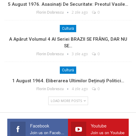
5 August 1976. Asasinați De Securitate: Preotul Vasile…
Florin Dobrescu
2 zile ago
0
Cultură
A Apărut Volumul 4 Al Seriei BRAZII SE FRÂNG, DAR NU
SE…
Florin Dobrescu
3 zile ago
0
Cultură
1 August 1964. Eliberarea Ultimilor Deținuți Politici…
Florin Dobrescu
4 zile ago
0
LOAD MORE POSTS
Facebook
Youtube
Join us on Facebook
Join us on Youtube