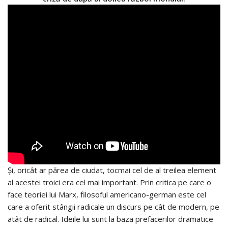
Și, oricât ar părea de ciudat, tocmai cel de al treilea element
al acestei troici era cel mai important. Prin critica pe care o
face teoriei lui Marx, filosoful americano-german este cel
care a oferit stângii radicale un discurs pe cât de modern, pe
atât de radical. Ideile lui sunt la baza prefacerilor dramatice