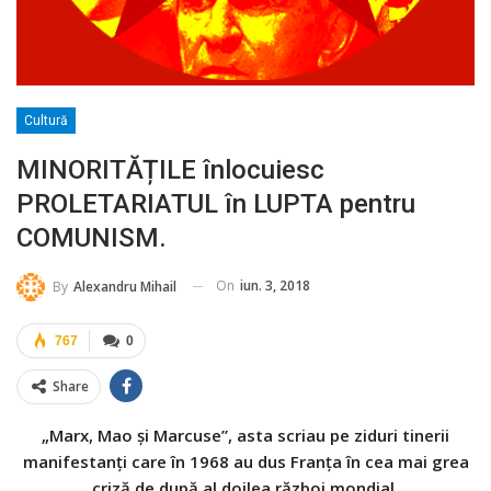
Cultură
MINORITĂȚILE înlocuiesc
PROLETARIATUL în LUPTA pentru
COMUNISM.
On
iun. 3, 2018
By
Alexandru Mihail
767
0
Share
„Marx, Mao și Marcuse”, asta scriau pe ziduri tinerii
manifestanți care în 1968 au dus Franța în cea mai grea
criză de după al doilea război mondial.