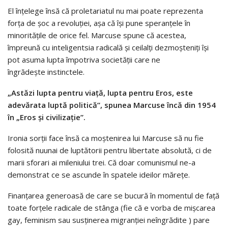
El înțelege însă că proletariatul nu mai poate reprezenta
forța de șoc a revoluției, așa că își pune speranțele în
minoritățile de orice fel. Marcuse spune că acestea,
împreună cu inteligentsia radicală și ceilalți dezmoșteniți își
pot asuma lupta împotriva societății care ne
îngrădește
instinctele.
„As
tăzi lupta pentru viață, lupta pentru Eros, este
adevărata luptă politică
”,
spunea Marcuse încă din 1954
în
„Eros
și civilizație
”.
Ironia sorții face însă ca moștenirea lui Marcuse să nu fie
folosită nuunai de luptătorii pentru libertate absolută, ci de
marii sforari ai mileniului trei. Că doar comunismul ne-a
demonstrat ce se ascunde în spatele ideilor mărețe.
Finanțarea generoasă de care se bucură în momentul de față
toate forțele radicale de stânga (fie că e vorba de mișcarea
gay, feminism sau susținerea migranției neîngrădite ) pare