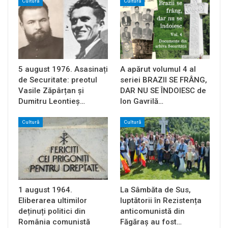
Cultură
Cultură
5 august 1976. Asasinați
A apărut volumul 4 al
de Securitate: preotul
seriei BRAZII SE FRÂNG,
Vasile Zăpârțan și
DAR NU SE ÎNDOIESC de
Dumitru Leontieș…
Ion Gavrilă…
Cultură
Cultură
1 august 1964.
La Sâmbăta de Sus,
Eliberarea ultimilor
luptătorii în Rezistența
deținuți politici din
anticomunistă din
România comunistă
Făgăraș au fost…