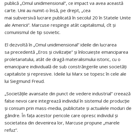
publică
„Omul
unidimensional
”,
ce impact va avea această
carte. Unii au numit-o însă, pe drept,
„cea
mai
subversivă
lucrare
publicată în secolul 20 în Statele Unite
ale Americii
”.
Marcuse respinge atât capitalismul, cît și
comunismul de tip sovietic.
El dezvoltă în
„Omul unidimensional” ideile
din lucrarea
sa
precedent
ă
„Eros
ș
i
civilizație
”
și înlocuiește emanciparea
proletariatului, atât de dragă materalismului istoric, cu o
emancipare individuală de sub constrăngerile unei societăți
capitaliste și represive. Ideile lui Marx se topesc în cele ale
lui Siegmund Freud.
„Societ
ățile avansate din punct de vedere industrial
”
creează
false nevoi care integrează individul în sistemul de producție
și consum prin mass-media, publicitate și actualele moduri de
gândre. În fața acestor pericole care opresc individul și
societatea din devenirea lor, Marcuse propune „marele
refuz”.