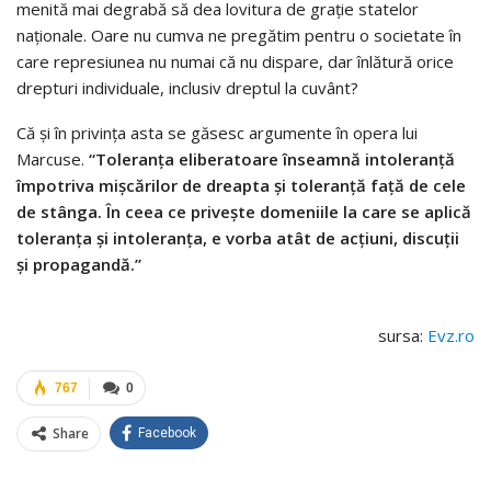
menită mai degrabă să dea lovitura de grație statelor
naționale. Oare nu cumva ne pregătim pentru o societate în
care represiunea nu numai că nu dispare, dar înlătură orice
drepturi individuale, inclusiv dreptul la cuvânt?
Că și în privința asta se găsesc argumente în opera lui
Marcuse.
“Toleranța eliberatoare înseamnă intoleranță
împotriva mișcărilor de dreapta și toleranță față de cele
de stânga. În ceea ce privește domeniile la care se aplică
toleranța și intoleranța, e vorba atât de acțiuni, discuții
și propagandă.”
sursa:
Evz.ro
767
0
Share
Facebook