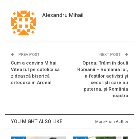
Alexandru Mihail
PREV POST
NEXT POST
Cum a convins Mihai
Oprea: Trăim în două
Viteazul pe catolici să
Românii – România lor,
zidească biserică
a foştilor activişti şi
ortodoxă în Ardeal
securişti care au
puterea, şi România
noastră
YOU MIGHT ALSO LIKE
More From Author