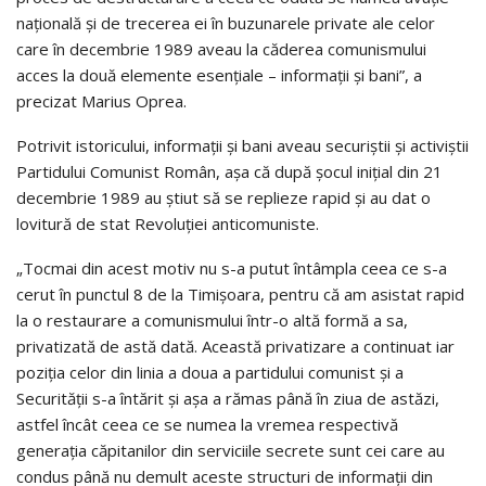
naţională şi de trecerea ei în buzunarele private ale celor
care în decembrie 1989 aveau la căderea comunismului
acces la două elemente esenţiale – informaţii şi bani”, a
precizat Marius Oprea.
Potrivit istoricului, informaţii şi bani aveau securiştii şi activiştii
Partidului Comunist Român, aşa că după şocul iniţial din 21
decembrie 1989 au ştiut să se replieze rapid şi au dat o
lovitură de stat Revoluţiei anticomuniste.
„Tocmai din acest motiv nu s-a putut întâmpla ceea ce s-a
cerut în punctul 8 de la Timişoara, pentru că am asistat rapid
la o restaurare a comunismului într-o altă formă a sa,
privatizată de astă dată. Această privatizare a continuat iar
poziţia celor din linia a doua a partidului comunist şi a
Securităţii s-a întărit şi aşa a rămas până în ziua de astăzi,
astfel încât ceea ce se numea la vremea respectivă
generaţia căpitanilor din serviciile secrete sunt cei care au
condus până nu demult aceste structuri de informaţii din