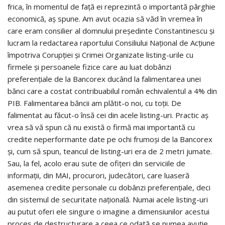
frica, în momentul de faţă ei reprezintă o importantă pârghie
economică, aş spune. Am avut ocazia să văd în vremea în
care eram consilier al domnului preşedinte Constantinescu şi
lucram la redactarea raportului Consiliului Naţional de Acţiune
împotriva Corupţiei şi Crimei Organizate listing-urile cu
firmele şi persoanele fizice care au luat dobânzi
preferenţiale de la Bancorex ducând la falimentarea unei
bănci care a costat contribuabilul român echivalentul a 4% din
PIB. Falimentarea băncii am plătit-o noi, cu toţii. De
falimentat au făcut-o însă cei din acele listing-uri. Practic aş
vrea să vă spun că nu există o firmă mai importantă cu
credite neperformante date pe ochi frumoşi de la Bancorex
şi, cum să spun, teancul de listing-uri era de 2 metri jumate.
Sau, la fel, acolo erau sute de ofiţeri din serviciile de
informaţii, din MAI, procurori, judecători, care luaseră
asemenea credite personale cu dobânzi preferenţiale, deci
din sistemul de securitate naţională. Numai acele listing-uri
au putut oferi ele singure o imagine a dimensiunilor acestui
proces de destructurare a ceea ce odată se numea avuţie