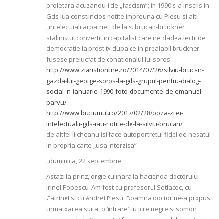
proletara acuzandu-i de „fascism”; in 1990 s-a inscris in
Gds lua constiincios notite impreuna cu Plesu si alti
„intelectuali ai patriei” de la s. brucan-bruckner
stalinistul convertit in capitalist care ne dadea lectii de
democratie la prost tv dupa ce in prealabil bruckner
fusese prelucrat de conationalul lui soros
http://www.ziaristionline.ro/2014/07/26/silviu-brucan-
gazda-lui-george-soros-la-gds-grupul-pentru-dialog-
social-in-ianuarie-1990-foto-documente-de-emanuel-
parvu/
http://www.buciumul.ro/2017/02/28/poza-zilei-
intelectualii-gds-iau-notite-de-la-silviu-brucan/
de altfel liicheanu isi face autoportretul fidel de nesatul
in propria carte „usa interzisa”
„duminica, 22 septembrie
Astazi la prinz, orgie culinara la hacienda docto­rului
Irinel Popescu. Am fost cu profesorul Setlacec, cu
Catrinel si cu Andrei Plesu. Doamna doctor ne-a propus
urmatoarea suita: o ‘intrare’ cu icre negre si somon,