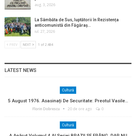
aug. 3, 2026
La Sâmbăta de Sus, luptătorii în Rezistența
anticomunistă din Făgăraș…
iul. 27, 2026
PREV
NEXT
1 of 2.484
LATEST NEWS
Cultură
5 August 1976. Asasinați De Securitate: Preotul Vasile…
Florin Dobrescu
20 de ore ago
0
Cultură
A Apărut Volumul 4 Al Seriei BRAZII SE FRÂNG, DAR NU