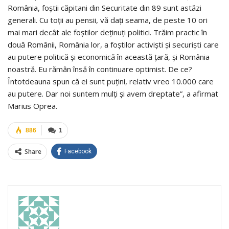
România, foştii căpitani din Securitate din 89 sunt astăzi
generali. Cu toţii au pensii, vă daţi seama, de peste 10 ori
mai mari decât ale foştilor deţinuţi politici. Trăim practic în
două Românii, România lor, a foştilor activişti şi securişti care
au putere politică şi economică în această ţară, şi România
noastră. Eu rămân însă în continuare optimist. De ce?
Întotdeauna spun că ei sunt puţini, relativ vreo 10.000 care
au putere. Dar noi suntem mulţi şi avem dreptate”, a afirmat
Marius Oprea.
886
1
Share
Facebook