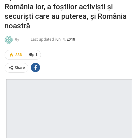
România lor, a foştilor activişti şi
securişti care au puterea, şi România
noastră
Last updated
iun. 4, 2018
By
886
1
Share