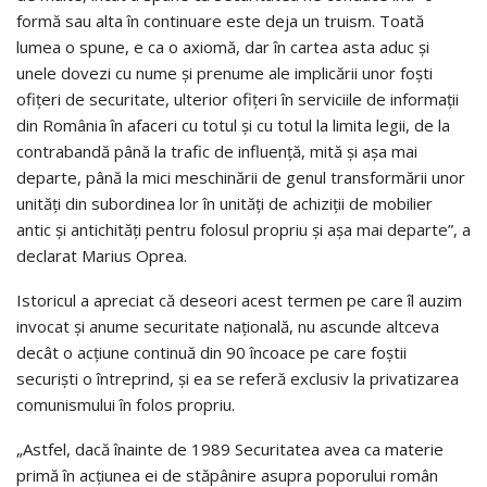
formă sau alta în continuare este deja un truism. Toată
lumea o spune, e ca o axiomă, dar în cartea asta aduc şi
unele dovezi cu nume şi prenume ale implicării unor foşti
ofiţeri de securitate, ulterior ofiţeri în serviciile de informaţii
din România în afaceri cu totul şi cu totul la limita legii, de la
contrabandă până la trafic de influenţă, mită şi aşa mai
departe, până la mici meschinării de genul transformării unor
unităţi din subordinea lor în unităţi de achiziţii de mobilier
antic şi antichităţi pentru folosul propriu şi aşa mai departe”, a
declarat Marius Oprea.
Istoricul a apreciat că deseori acest termen pe care îl auzim
invocat şi anume securitate naţională, nu ascunde altceva
decât o acţiune continuă din 90 încoace pe care foştii
securişti o întreprind, şi ea se referă exclusiv la privatizarea
comunismului în folos propriu.
„Astfel, dacă înainte de 1989 Securitatea avea ca materie
primă în acţiunea ei de stăpânire asupra poporului român