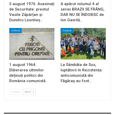
5 august 1976. Asasinați
A apărut volumul 4 al
de Securitate: preotul
seriei BRAZII SE FRÂNG,
Vasile Zăpârțan și
DAR NU SE ÎNDOIESC de
Dumitru Leontieș…
Ion Gavrilă…
Cultură
Cultură
1 august 1964.
La Sâmbăta de Sus,
Eliberarea ultimilor
luptătorii în Rezistența
deținuți politici din
anticomunistă din
România comunistă
Făgăraș au fost…
PREV
NEXT