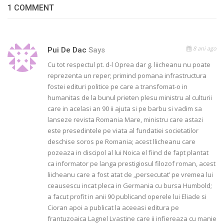
1 COMMENT
8 ani ago
Pui De Dac
Says
Cu tot respectul pt. d-l Oprea dar g. liicheanu nu poate
reprezenta un reper; primind pomana infrastructura
fostei edituri politice pe care a transfomat-o in
humanitas de la bunul prieten plesu ministru al culturii
care in acelasi an 90 ii ajuta si pe barbu si vadim sa
lanseze revista Romania Mare, ministru care astazi
este presedintele pe viata al fundatiei societatilor
deschise soros pe Romania; acest llicheanu care
pozeaza in discipol al lui Noica el fiind de fapt plantat
ca informator pe langa prestigiosul filozof roman, acest
liicheanu care a fost atat de „persecutat’ pe vremea lui
ceausescu incat pleca in Germania cu bursa Humbold;
a facut profit in anii 90 publicand operele lui Eliade si
Cioran apoi a publicat la aceeasi editura pe
frantuzoaica Lagnel Lvastine care ii infiereaza cu manie