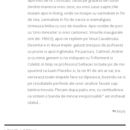
apoi mici de la ‘Cocosatu’ facuti pe gra­tarul din curte.
(Andrei maninca vreo zece, eu vreo sase-sapte.) Ne
mutam apoi in living, unde se in­cepe cu sarmalute in foi
de vita, sarmalute in foi de varza si mamaliguta.
Urmeaza limba cu sos de mas­line. Apoi costite de porc
cu ‘cinci miresme’ si orez cantonez. Vinurile inaugurale
sint din 1950 (!), apoi ne repliem pe Vinul Cavalerului.
Desertul e in doua trepte: galusti (nespus de pufoase)
cu prune si apoi inghetata. Pe parcurs, Catrinel, Andrei
si cu mine gemem si ne indopam cu Triferment si
Colebil, in timp ce profesorul Setlacec isi bate joc de noi
spu­nind ca luam Placebo si, la cei 81 de ani ai sai, tra­
verseaza toate etapele fara sa clipeasca, bazindu-se si
pe rezultatele perfecte ale unor analize facute sap­
tamina trecuta. Plecam dupa patru ore, cu certitu­dinea
ca sintem o banda de mincai iresponsabili.” am incheiat
citatul…
Reply