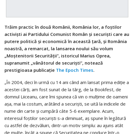
Trăim practic în două Românii, România lor, a foştilor
activişti ai Partidului Comunist Român şi securişti care au
putere politică şi economică în această ţară, şi România
noastră, a remarcat, la lansarea noului său volum
„Moştenitorii Securităţii”, istoricul Marius Oprea,
supranumit „vânătorul de securişti”, notează
prestigioasa publicație
The Epoch Times
.
„În 2004, deci în urmă cu 14 ani când am lansat prima ediţie a
acestei cărţi, am fost sunat de la târg, de la Bookfest, de
domnul Liiceanu, care îmi spunea că vin o mulţime de oameni
aşa, mai la costum, arătând a securişti, se uită la indicele de
nume din carte şi cumpără câte 5-6 exemplare. Acum,
interesul foştilor securişti s-a diminuat, aş spune în legătură
cu astfel de dezvăluiri, dintr-un motiv simplu: au ajuns atât
de multe, încât a spune că Securitatea ne conduce într-o