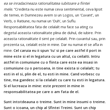
ea se inradacineaza rationalitatea iubitoare a fiintei
mele.
“Credinta nu este numai ceva sentimental, ceva lipsit
de temei, in Dumnezeu avem si un Logos, un ‘Cuvant’, un
Verb, o Ratiune, nu numai un ‘Duh’, un Suflu.
Responsabilitatea fata de celalalt ma face sa ating cu
degetul aceasta rationalitate plina de duhul, de iubire. Prin
aceasta rationalitate il simt pe celalalt. Prin cuvantul sau, prin
prezenta sa, celalalt este in mine. Dar nu numai el se afla in
mine.
Cel caruia eu ii spun ‘tu’ si pe care astfel il port in
mine este si el in legatura cu un altul, cu ceilalti. Intru
astfel in comuniune cu o fiinta care este ea insasi in
comuniune cu o persoana, in tine exista si celalalt; tu
esti in el si, plin de el, tu esti in mine. Cand vorbesc cu
tine, ma gandesc si la celalalt cu care tu esti in legatura.
Si el lucreaza in mine: este prezent in mine in
responsabilitatea pe care o am fata de el.
Sunt intotdeauna o treime. Sunt in mine insumi o treime.
Sunt o icoana, un chip al Sfintei Treimi. Sunt un chip