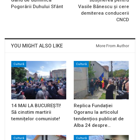
Pogorârii Duhului Sfânt
Vasile Bănescu și cere
demiterea conducerii
CNCD
YOU MIGHT ALSO LIKE
More From Author
Cultură
Cultură
14 MAI LA BUCUREȘTI!
Replica Fundației
Să cinstim martirii
Ogoranu la articolul
temnițelor comuniste!
tendențios publicat de
Alba 24 despre…
Cultură
Cultură