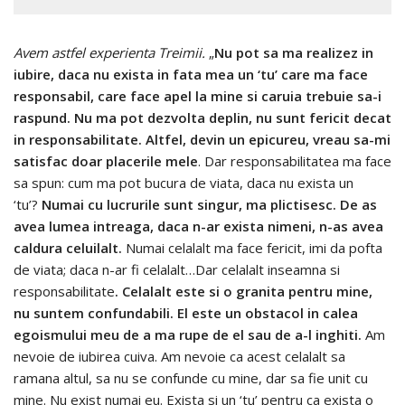
Avem astfel experienta Treimii.
„
Nu pot sa ma realizez in
iubire, daca nu exista in fata mea un ‘tu’ care ma face
responsabil, care face apel la mine si caruia trebuie sa-i
raspund. Nu ma pot dezvolta deplin, nu sunt fericit decat
in responsabilitate. Altfel, devin un epicureu, vreau sa-mi
satisfac doar placerile mele
. Dar responsabilitatea ma face
sa spun: cum ma pot bucura de viata, daca nu exista un
‘tu’?
Numai cu lucrurile sunt singur, ma plictisesc.
De as
avea lumea intreaga, daca n-ar exista nimeni, n-as avea
caldura celuilalt.
Numai celalalt ma face fericit, imi da pofta
de viata; daca n-ar fi celalalt…Dar celalalt inseamna si
responsabilitate
. Celalalt este si o granita pentru mine,
nu suntem confundabili. El este un obstacol in calea
egoismului meu de a ma rupe de el sau de a-l inghiti.
Am
nevoie de iubirea cuiva. Am nevoie ca acest celalalt sa
ramana altul, sa nu se confunde cu mine, dar sa fie unit cu
mine. Nu exist numai eu. Exista si un ‘tu’ pentru ca exista o