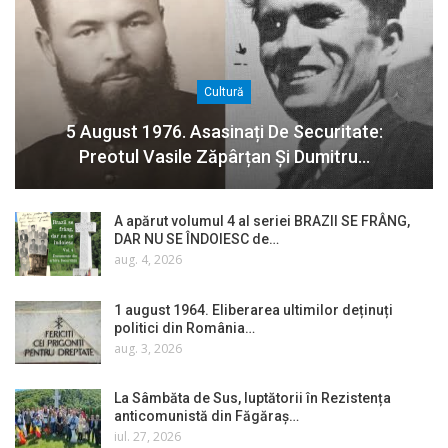
Cultură
5 August 1976. Asasinați De Securitate:
Preotul Vasile Zăpârțan Și Dumitru…
A apărut volumul 4 al seriei BRAZII SE FRÂNG,
DAR NU SE ÎNDOIESC de…
aug. 4, 2026
1 august 1964. Eliberarea ultimilor deținuți
politici din România…
aug. 3, 2026
La Sâmbăta de Sus, luptătorii în Rezistența
anticomunistă din Făgăraș…
iul. 27, 2026