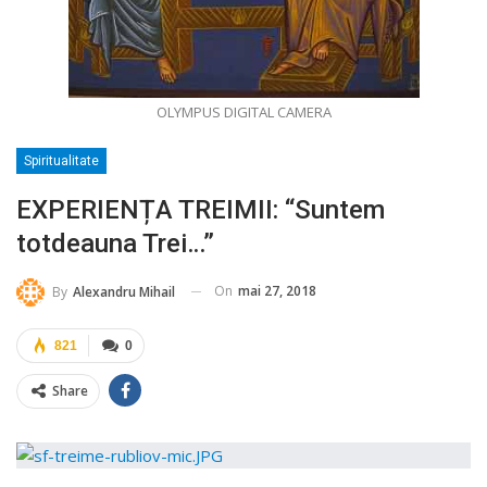
OLYMPUS DIGITAL CAMERA
Spiritualitate
EXPERIENȚA TREIMII: “Suntem
totdeauna Trei…”
On
mai 27, 2018
By
Alexandru Mihail
821
0
Share