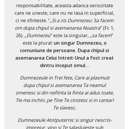
responsabilitate, aceasta adanca seriozitate
care ne uneste, care nu ne lasa in superficial,
ci ne sfinteste. “„
Si a zis Dumnezeu: Sa facem
om dupa chipul si asemanarea Noastra
” (Fc 1,
26). „
Dumnezeu
” este la singular, „
sa facem
”
este la plural:
un singur Dumnezeu, o
comuniune de persoane. Dupa chipul si
asemanarea Celui Intreit-Unul a fost creat
dintru inceput omul
…
Dumnezeule in Trei fete, Care ai plasmuit
dupa chipul si asemanarea Ta neamul
omenesc si din nefiinta la fiinta ai adus toate,
Tie ma inchin, pe Tine Te cinstesc si in cantari
Te slavesc.
Dumnezeule Atotputernic si singur nescris-
imprejur, vino si Te salasluieste sub