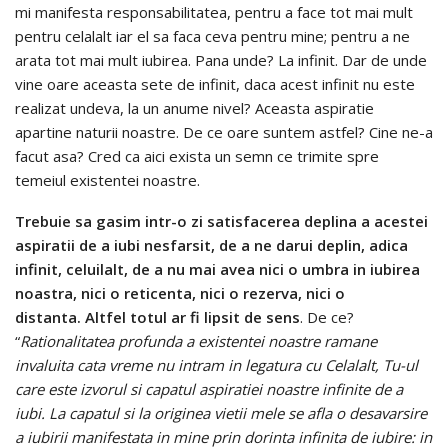
mi manifesta responsabilitatea, pentru a face tot mai mult
pentru celalalt iar el sa faca ceva pentru mine; pentru a ne
arata tot mai mult iubirea. Pana unde? La infinit. Dar de unde
vine oare aceasta sete de infinit, daca acest infinit nu este
realizat undeva, la un anume nivel? Aceasta aspiratie
apartine naturii noastre. De ce oare suntem astfel? Cine ne-a
facut asa? Cred ca aici exista un semn ce trimite spre
temeiul existentei noastre.
Trebuie sa gasim intr-o zi satisfacerea deplina a acestei
aspiratii de a iubi nesfarsit, de a ne darui deplin, adica
infinit, celuilalt, de a nu mai avea nici o umbra in iubirea
noastra, nici o reticenta, nici o rezerva, nici o
distanta.
Altfel totul ar fi lipsit de sens
. De ce?
“
Rationalitatea profunda a existentei noastre ramane
invaluita cata vreme nu intram in legatura cu Celalalt, Tu-ul
care este izvorul si capatul aspiratiei noastre infinite de a
iubi. La capatul si la originea vietii mele se afla o desavarsire
a iubirii manifestata in mine prin dorinta infinita de iubire: in