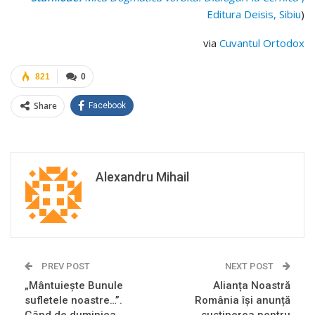
Editura Deisis, Sibiu
)
via
Cuvantul Ortodox
821
0
Share
Facebook
Alexandru Mihail
PREV POST
NEXT POST
„Mântuieşte Bunule
Alianța Noastră
sufletele noastre…”.
România își anunță
Gând de duminica
susținerea pentru