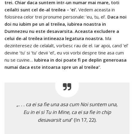
trei. Chiar daca suntem intr-un numar mai mare, toti
ceilalti sunt cel de-al treilea – ‘ei’.
Vedem aceasta in
folosirea celor trei pronume personale: ‘eu, tu, el’.
Daca noi
doi nu iubim pe un al treilea, iubirea noastra in
Dumnezeu nu este desavarsita. Aceasta excludere a
celui de-al treilea intineaza legatura noastra.
Ma
dezinteresez de celalalt, vorbesc rau de el. Iar apoi, cand ‘el’
devine ‘tu’ si ‘tu’ devii ‘el’, eu voi vorbi despre tine asa cum
nu se cuvine…
Iubirea in doi poate fi pe deplin generoasa
numai daca este intoarsa spre un al treilea
“.
„. . . ca ei sa fie una asa cum Noi suntem una,
Eu in ei si Tu in Mine, ca ei sa fie in chip
desavarsit una
” (In 17, 22).