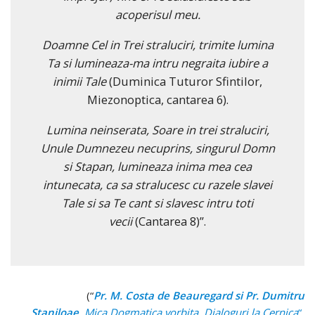
acoperisul meu.
Doamne Cel in Trei straluciri, trimite lumina
Ta si lumineaza-ma intru negraita iubire a
inimii Tale
(Duminica Tuturor Sfintilor,
Miezonoptica, cantarea 6).
Lumina neinserata, Soare in trei straluciri,
Unule Dumnezeu necuprins, singurul Domn
si Stapan, lumineaza inima mea cea
intunecata, ca sa stralucesc cu razele slavei
Tale si sa Te cant si slavesc intru toti
vecii
(Cantarea 8)”.
(“
Pr. M. Costa de Beauregard si Pr. Dumitru
Staniloae.
Mica Dogmatica vorbita. Dialoguri la Cernica
“,