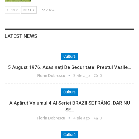
PREV
NEXT
1 of 2.484
LATEST NEWS
Cultură
5 August 1976. Asasinați De Securitate: Preotul Vasile…
Florin Dobrescu
3 zile ago
0
Cultură
A Apărut Volumul 4 Al Seriei BRAZII SE FRÂNG, DAR NU
SE…
Florin Dobrescu
4 zile ago
0
Cultură