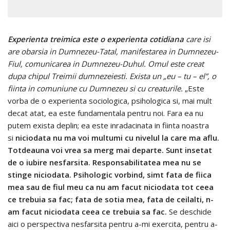
Experienta treimica este o experienta cotidiana
care isi
are obarsia in Dumnezeu-Tatal, manifestarea in Dumnezeu-
Fiul, comunicarea in Dumnezeu-Duhul. Omul este creat
dupa chipul Treimii dumnezeiesti. Exista un „eu – tu – el”, o
fiinta in comuniune cu Dumnezeu si cu creaturile.
„Este
vorba de o experienta sociologica, psihologica si, mai mult
decat atat, ea este fundamentala pentru noi. Fara ea nu
putem exista deplin; ea este inradacinata in fiinta noastra
si
niciodata nu ma voi multumi cu nivelul la care ma aflu.
Totdeauna voi vrea sa merg mai departe. Sunt insetat
de o iubire nesfarsita. Responsabilitatea mea nu se
stinge niciodata. Psihologic vorbind, simt fata de fiica
mea sau de fiul meu ca nu am facut niciodata tot ceea
ce trebuia sa fac; fata de sotia mea, fata de ceilalti, n-
am facut niciodata ceea ce trebuia sa fac.
Se deschide
aici o perspectiva nesfarsita pentru a-mi exercita, pentru a-