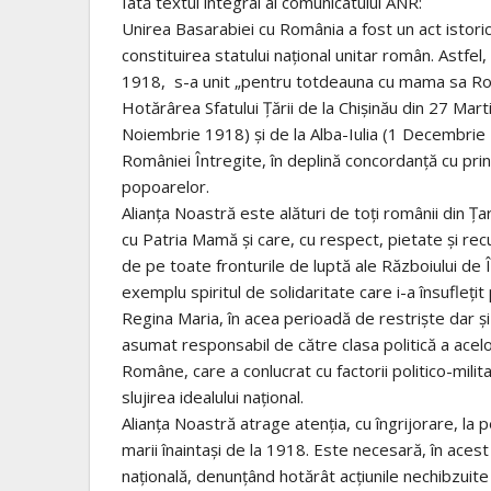
Iată textul integral al comunicatului ANR:
Unirea Basarabiei cu România a fost un act istoric 
constituirea statului național unitar român. Astfe
1918, s-a unit „pentru totdeauna cu mama sa Ro
Hotărârea Sfatului Țării de la Chișinău din 27 Marti
Noiembrie 1918) și de la Alba-Iulia (1 Decembrie 1
României Întregite, în deplină concordanță cu prin
popoarelor.
Alianța Noastră este alături de toți românii din Ț
cu Patria Mamă și care, cu respect, pietate și re
de pe toate fronturile de luptă ale Războiului d
exemplu spiritul de solidaritate care i-a însufleți
Regina Maria, în acea perioadă de restriște dar și
asumat responsabil de către clasa politică a acelor
Române, care a conlucrat cu factorii politico-milita
slujirea idealului național.
Alianța Noastră atrage atenția, cu îngrijorare, la
marii înaintași de la 1918. Este necesară, în acest
națională, denunțând hotărât acțiunile nechibzuite a