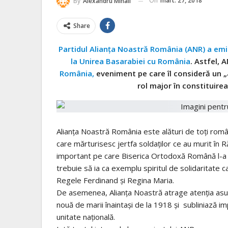
On
mart. 27, 2018
By
Alexandru Mihail
Share
Partidul Alianța Noastră România (ANR) a emis
la Unirea Basarabiei cu România
. Astfel,
România,
eveniment pe care îl consideră un „a
rol major în constituire
Alianța Noastră România este alături de toți rom
care mărturisesc jertfa soldaților ce au murit în R
important pe care Biserica Ortodoxă Română l-a avu
trebuie să ia ca exemplu spiritul de solidaritate ca
Regele Ferdinand și Regina Maria.
De asemenea, Alianța Noastră atrage atenția asu
nouă de marii înaintași de la 1918 și subliniază im
unitate națională.