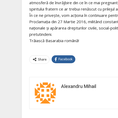
atmosferă de învrăjbire din ce în ce mai pregnan
spiritului fratern ce ar trebui renăscut cu prilejul 
În ce ne privește, vom acționa în continuare pentr
Proclamația din 27 Martie 2016, militând constant 
naționale și apărarea drepturilor civile, social-po
pretutindeni.
Trăiască Basarabia română!
Share
Facebook
Alexandru Mihail