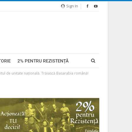
Sign In
TORIE
2% PENTRU REZISTENȚĂ
ritul de unitate națională. Trăiască Basarabia română!