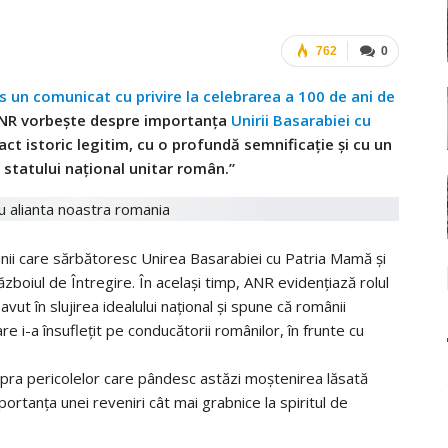
762
0
 un comunicat cu privire la celebrarea a 100 de ani de
 ANR vorbește despre importanța
Unirii Basarabiei cu
ct istoric legitim, cu o profundă semnificație și cu un
a statului național unitar român.”
ânii care sărbătoresc Unirea Basarabiei cu Patria Mamă și
ăzboiul de Întregire. În același timp, ANR evidențiază rolul
t în slujirea idealului național și spune că românii
re i-a însuflețit pe conducătorii românilor, în frunte cu
pra pericolelor care pândesc astăzi moștenirea lăsată
portanța unei reveniri cât mai grabnice la spiritul de