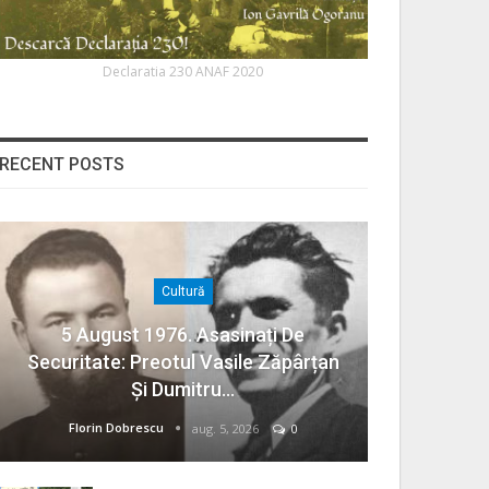
Declaratia 230 ANAF 2020
RECENT POSTS
Cultură
5 August 1976. Asasinați De
Securitate: Preotul Vasile Zăpârțan
Și Dumitru…
Florin Dobrescu
aug. 5, 2026
0