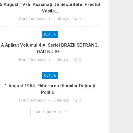
5 August 1976. Asasinați De Securitate: Preotul
Vasile…
Florin Dobrescu
3 zile ago
0
Cultură
A Apărut Volumul 4 Al Seriei BRAZII SE FRÂNG,
DAR NU SE…
Florin Dobrescu
4 zile ago
0
Cultură
1 August 1964. Eliberarea Ultimilor Deținuți
Politici…
Florin Dobrescu
5 zile ago
0
LOAD MORE POSTS