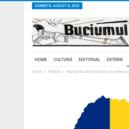
SÂMBĂTĂ, AUGUST 8, 2026
HOME
CULTURĂ
EDITORIAL
EXTERN
Home
Politică
Alianța Noastră România, la centenarul