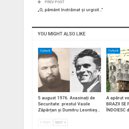
PREV POST
„O, pământ înstrăinat și urgisit…”
YOU MIGHT ALSO LIKE
Cultură
Cultură
5 august 1976. Asasinați de
A apărut vo
Securitate: preotul Vasile
BRAZII SE
Zăpârțan și Dumitru Leontieș…
ÎNDOIESC d
PREV
NEXT