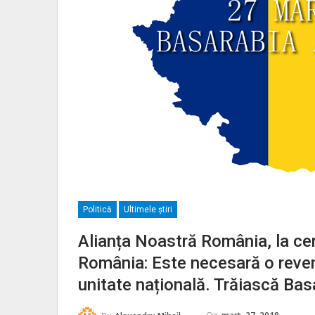
Politică
Ultimele ştiri
Alianța Noastră România, la cen
România: Este necesară o reveni
unitate națională. Trăiască Ba