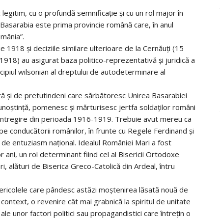
legitim, cu o profundă semnificație și cu un rol major în
l, Basarabia este prima provincie română care, în anul
mânia”.
e 1918 și deciziile similare ulterioare de la Cernăuți (15
918) au asigurat baza politico-reprezentativă și juridică a
cipiul wilsonian al dreptului de autodeterminare al
ară și de pretutindeni care sărbătoresc Unirea Basarabiei
cunoștință, pomenesc și mărturisesc jertfa soldaților români
e Întregire din perioada 1916-1919. Trebuie avut mereu ca
t pe conducătorii românilor, în frunte cu Regele Ferdinand și
 de entuziasm național. Idealul României Mari a fost
 ani, un rol determinant fiind cel al Bisericii Ortodoxe
ri, alături de Biserica Greco-Catolică din Ardeal, întru
 pericolele care pândesc astăzi moștenirea lăsată nouă de
 context, o revenire cât mai grabnică la spiritul de unitate
le unor factori politici sau propagandistici care întrețin o