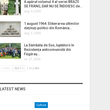
A apărut volumul 4 al seriei BRAZII
SE FRÂNG, DAR NU SE ÎNDOIESC de…
aug. 4, 2026
1 august 1964. Eliberarea ultimilor
deținuți politici din România…
aug. 3, 2026
La Sâmbăta de Sus, luptătorii în
Rezistența anticomunistă din
Făgăraș…
iul. 27, 2026
PREV
NEXT
1 of 2.484
LATEST NEWS
Cultură