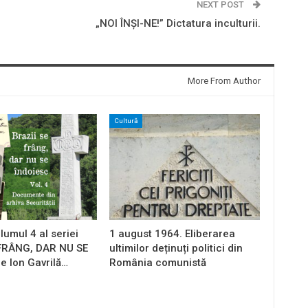
NEXT POST
„NOI ÎNȘI-NE!” Dictatura inculturii.
More From Author
Cultură
lumul 4 al seriei
1 august 1964. Eliberarea
 FRÂNG, DAR NU SE
ultimilor deținuți politici din
e Ion Gavrilă…
România comunistă