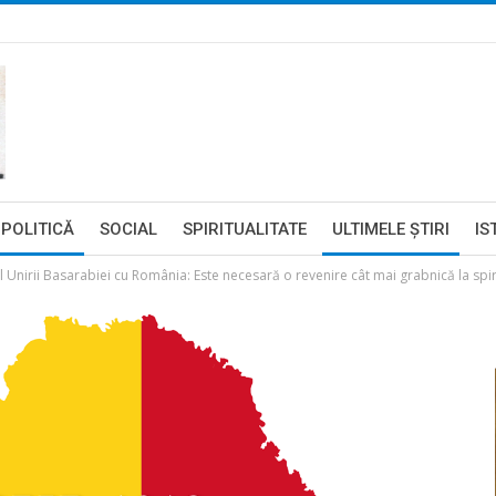
POLITICĂ
SOCIAL
SPIRITUALITATE
ULTIMELE ŞTIRI
IS
 Unirii Basarabiei cu România: Este necesară o revenire cât mai grabnică la spi