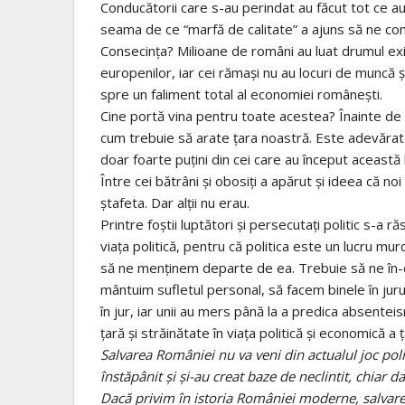
Conducătorii care s-au perindat au făcut tot ce au 
seama de ce “marfă de calitate” a ajuns să ne con
Consecinţa? Milioane de români au luat drumul exil
europenilor, iar cei rămaşi nu au locuri de muncă 
spre un faliment total al economiei româneşti.
Cine portă vina pentru toate acestea? Înainte de a
cum trebuie să arate ţara noastră. Este adevărat c
doar foarte puţini din cei care au început această 
Între cei bătrâni şi obosiţi a apărut şi ideea că no
ştafeta. Dar alţii nu erau.
Printre foştii luptători şi persecutaţi politic s-a
viaţa politică, pentru că politica este un lucru mu
să ne menţinem departe de ea. Trebuie să ne în-d
mântuim sufletul personal, să facem binele în jur
în jur, iar unii au mers până la a predica absenteis
țară şi străinătate în viaţa politică şi economică a ţă
Salvarea României nu va veni din actualul joc polit
înstăpânit şi şi-au creat baze de neclintit, chiar d
Dacă privim în istoria României moderne, salvarea