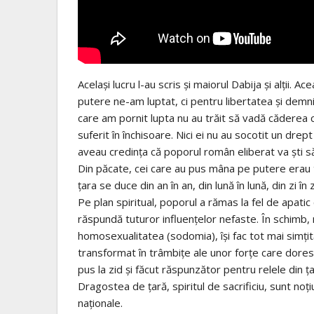
Acelaşi lucru l-au scris şi maiorul Dabija şi alţii.
putere ne-am luptat, ci pentru libertatea şi demn
care am pornit lupta nu au trăit să vadă căderea c
suferit în închisoare. Nici ei nu au socotit un drept
aveau credinţa că poporul român eliberat va şti să
Din păcate, cei care au pus mâna pe putere erau to
ţara se duce din an în an, din lună în lună, din zi în
Pe plan spiritual, poporul a rămas la fel de apatic
răspundă tuturor influenţelor nefaste. În schimb, 
homosexualitatea (sodomia), îşi fac tot mai simţită
transformat în trâmbiţe ale unor forţe care doresc
pus la zid şi făcut răspunzător pentru relele din ţa
Dragostea de ţară, spiritul de sacrificiu, sunt noţi
naţionale.