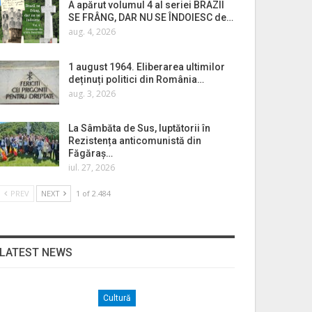
A apărut volumul 4 al seriei BRAZII
SE FRÂNG, DAR NU SE ÎNDOIESC de…
aug. 4, 2026
1 august 1964. Eliberarea ultimilor
deținuți politici din România…
aug. 3, 2026
La Sâmbăta de Sus, luptătorii în
Rezistența anticomunistă din
Făgăraș…
iul. 27, 2026
PREV
NEXT
1 of 2.484
LATEST NEWS
Cultură