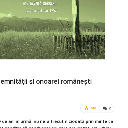
demnităţii şi onoarei româneşti
748
2
 de ani în urmă, nu ne-a trecut niciodată prin minte ca
 condiţie să conducem cei care am luptat. Unii chiar