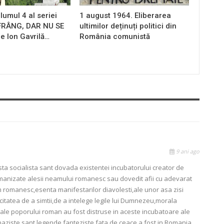
lumul 4 al seriei
1 august 1964. Eliberarea
 FRÂNG, DAR NU SE
ultimilor deținuți politici din
e Ion Gavrilă…
România comunistă
9 ani ago
sta socialista sant dovada existentei incubatorului creator de
ezumanizate alesii neamului romanesc sau dovedit afii cu adevarat
 romanesc,esenta manifestarilor diavolesti,ale unor asa zisi
itatea de a simtii,de a intelege legile lui Dumnezeu,morala
ale poporului roman au fost distruse in aceste incubatoare ale
naziste sant legende fanteziste fata de ceace a fost in Romania