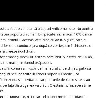
 Aceasta a fost o constantă a Luptei Anticomuniste. Nu pentru
itatea poporului român. Din păcate, nici măcar 10% din cei
omunismului. Aceeaşi atitudine au avut-o şi cei care au
 al lor de a conduce ţara după ce vor ieşi din închisoare, ci
 îşi creeze noul drum.
t emanaţii vechiului sistem comunist. Şi astfel, de 16 ani‚
 zi, tot mai spre fundul prăpastiei.
 ca şi în comunism, uşor de manevrat şi de dirijat, gata să
noţiuni necunoscute în rândul poporului nostru, ca
 prezenţa şi activitatea, iar posturile de radio şi tv s-au
 pe faţă distrugerea valorilor. Creştinismul începe să fie
ră.
uni necunoscute, nici chiar cel al unei minime solidarităţi