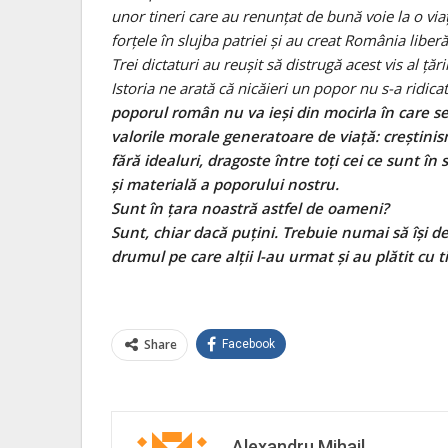
unor tineri care au renunţat de bună voie la o viaţ
forţele în slujba patriei şi au creat România liber
Trei dictaturi au reuşit să distrugă acest vis al ţă
Istoria ne arată că nicăieri un popor nu s-a ridicat
poporul român nu va ieşi din mocirla în care se 
valorile morale generatoare de viaţă: creştinis
fără idealuri, dragoste între toţi cei ce sunt 
şi materială a poporului nostru.
Sunt în ţara noastră astfel de oameni?
Sunt, chiar dacă puţini. Trebuie numai să îşi d
drumul pe care alţii l-au urmat şi au plătit cu t
Share
Facebook
Alexandru Mihail