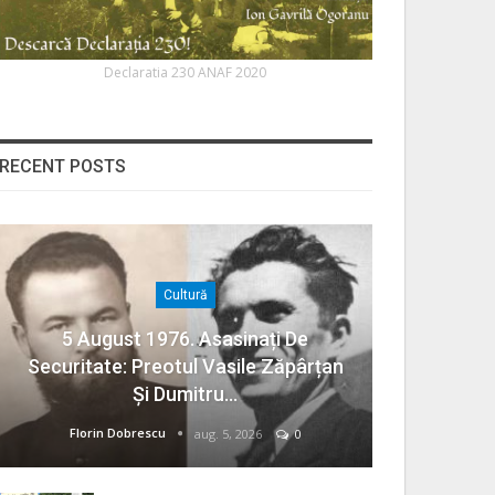
Declaratia 230 ANAF 2020
RECENT POSTS
Cultură
5 August 1976. Asasinați De
Securitate: Preotul Vasile Zăpârțan
Și Dumitru…
Florin Dobrescu
aug. 5, 2026
0