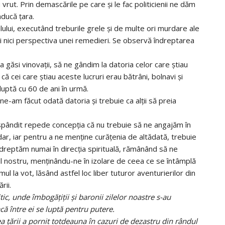
vrut. Prin demascările pe care şi le fac politicienii ne dăm
ducă ţara.
ului, executând treburile grele şi de multe ori murdare ale
şi nici perspectiva unei remedieri. Se observă îndreptarea
 găsi vinovaţii, să ne gândim la datoria celor care ştiau
ă cei care ştiau aceste lucruri erau bătrâni, bolnavi şi
luptă cu 60 de ani în urmă.
i ne-am făcut odată datoria şi trebuie ca alţii să preia
 răspândit repede concepţia că nu trebuie să ne angajăm în
rdar, iar pentru a ne menţine curăţenia de altădată, trebuie
reptăm numai în direcţia spirituală, rămânând să ne
ul nostru, menţinându-ne în izolare de ceea ce se întâmplă
mul la vot, lăsând astfel loc liber tuturor aventurierilor din
rii.
ic, unde îmbogăţiţii şi baronii zilelor noastre s-au
acă între ei se luptă pentru putere.
 ţării a pornit totdeauna în cazuri de dezastru din rândul