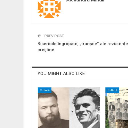
PREV POST
Bisericile îngropate, „tranșee” ale rezistențe
creștine
YOU MIGHT ALSO LIKE
Cultură
Cultură