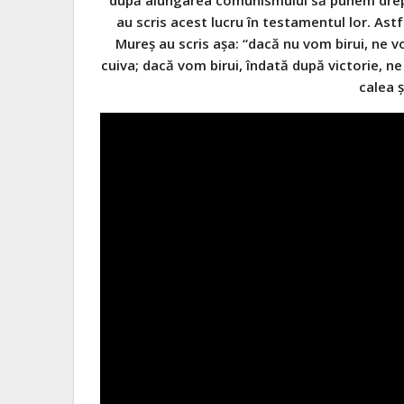
au scris acest lucru în testamentul lor. Astfe
Mureş au scris aşa: “dacă nu vom birui, ne 
cuiva; dacă vom birui, îndată după victorie, 
calea ş