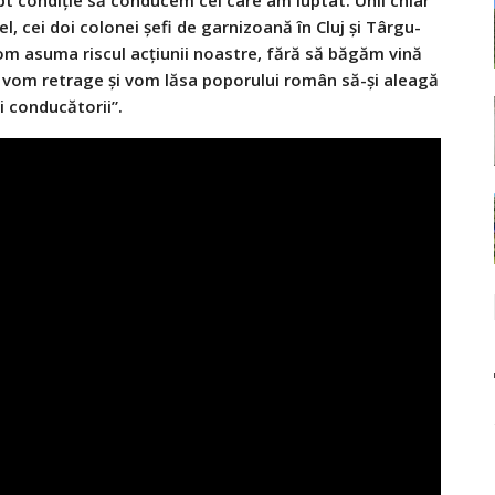
l, cei doi colonei şefi de garnizoană în Cluj şi Târgu-
vom asuma riscul acţiunii noastre, fără să băgăm vină
ne vom retrage şi vom lăsa poporului român să-şi aleagă
i conducătorii”.