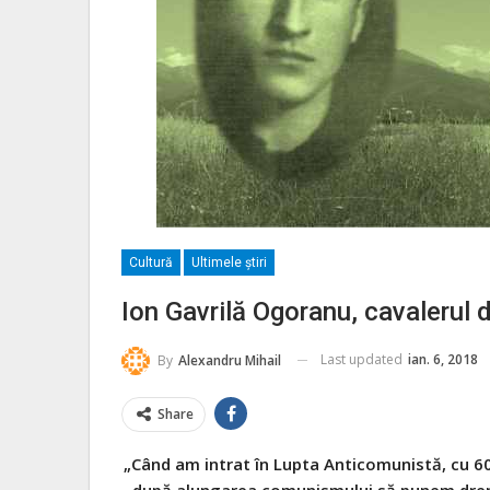
Cultură
Ultimele ştiri
Ion Gavrilă Ogoranu, cavalerul 
Last updated
ian. 6, 2018
By
Alexandru Mihail
Share
„Când am intrat în Lupta Anticomunistă, cu 60
după alungarea comunismului să punem drept