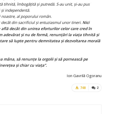
ă tihnită, îmbogăţită şi putredă. S-au unit, şi-au pus
ă şi independentă.
rii noastre, al poporului român.
 decât din sacrificiul şi entuziasmul unor tineri.
Nici
află decât din unirea eforturilor celor care cred în
m adevărat şi nu de formă, renunţări la viaţa tihnită şi
în stare să lupte pentru demnitatea şi dezvoltarea morală
ea mâna, să renunţe la orgolii şi să pornească pe
inereţea şi chiar cu viaţa”.
Ion Gavrilã Ogoranu
748
2