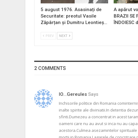
5 august 1976. Asasinați de
A apărut vo
Securitate: preotul Vasile
BRAZII SE
Zăpârțan și Dumitru Leontieș…
ÎNDOIESC d
PREV
NEXT
2 COMMENTS
IO...gereules
Says
Inchisorile politice din Romania cominterni
inalte spirite ale diviniatii.In detentia d
sfinti.Dumezeu a concentrat in acest taram
oameni care nu au avut si inca nu au capac
acestora.Culmea asezamintelor spirituale 
mortii in Romania.Lagarele de concntrare 