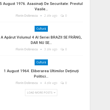
5 August 1976. Asasinați De Securitate: Preotul
Vasile…
Florin Dobrescu
2 zile ago
0
Cultură
A Apărut Volumul 4 Al Seriei BRAZII SE FRÂNG,
DAR NU SE…
Florin Dobrescu
3 zile ago
0
Cultură
1 August 1964. Eliberarea Ultimilor Deținuți
Politici…
Florin Dobrescu
4 zile ago
0
LOAD MORE POSTS