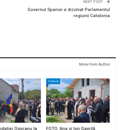
NEXT POST
,
Guvernul Spaniei a dizolvat Parlamentul
regiunii Catalonia
More From Author
Cultură
ndației Ogoranu la
FOTO. Ana și Ion Gavrilă