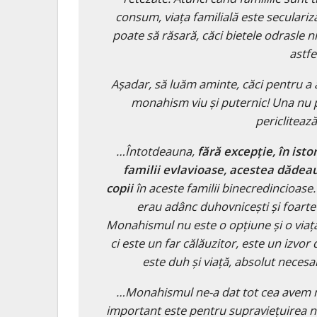
consum, viața familială este seculari
poate să răsară, căci bietele odrasle nic
astfe
Așadar, să luăm aminte, căci pentru a 
monahism viu și puternic! Una nu p
periclitează
…Întotdeauna,
fără excepție, în ist
familii evlavioase, acestea dădea
copii
în aceste familii binecredincioase. 
erau adânc duhovnicești și foarte l
Monahismul nu este o opțiune și o viață 
ci este un far călăuzitor, este un izvo
este duh și viață, absolut neces
…Monahismul ne-a dat tot cea avem no
important este pentru supraviețuirea n