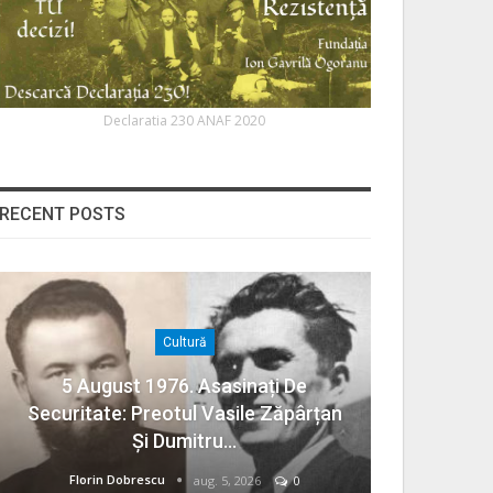
Declaratia 230 ANAF 2020
RECENT POSTS
Cultură
5 August 1976. Asasinați De
Securitate: Preotul Vasile Zăpârțan
Și Dumitru…
Florin Dobrescu
aug. 5, 2026
0