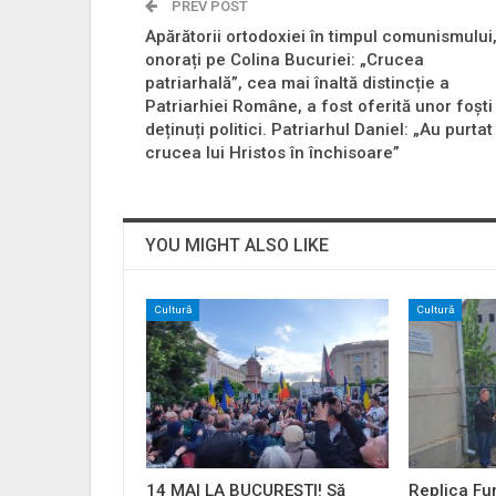
PREV POST
Apărătorii ortodoxiei în timpul comunismului
onorați pe Colina Bucuriei: „Crucea
patriarhală”, cea mai înaltă distincție a
Patriarhiei Române, a fost oferită unor foști
deținuți politici. Patriarhul Daniel: „Au purtat
crucea lui Hristos în închisoare”
YOU MIGHT ALSO LIKE
Cultură
Cultură
14 MAI LA BUCUREȘTI! Să
Replica Fu