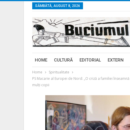
SÂMBĂTĂ, AUGUST 8, 2026
HOME
CULTURĂ
EDITORIAL
EXTERN
Home
Spiritualitate
PS Macarie al Europei de Nord: „O criză a familiei înseamnă 
mulţi copii