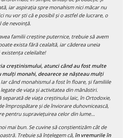
zată, iar aspirația spre monahism nici măcar nu
i nu vor ști că e posibil și o astfel de lucrare, o
l de nevoință.
avea familii creștine puternice, trebuie să avem
oate exista fără cealaltă, iar căderea uneia
 existența celeilalte!
oria creștinismului, atunci când au fost multe
u mulți monahi, deoarece se năşteau mulţi
Iar când monahismul a fost în floare, și familiile
egate de viața și activitatea din mănăstiri.
separată de viața creștinului laic, în Ortodoxie,
r de împrospătare și de înviorare duhovnicească,
are pentru supraviețuirea celor din lume…
i mai bun. Se cuvine să conștientizăm cât de
oastră. Trebuie să înțelegem că,
în vremurile în