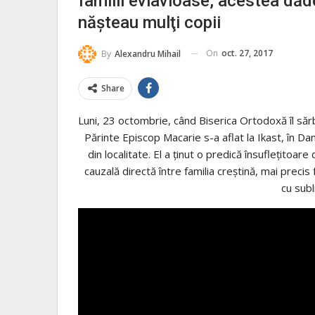
familii evlavioase, acestea dă
năşteau mulţi copii
On
oct. 27, 2017
By
Alexandru Mihail
Share
Luni, 23 octombrie, când Biserica Ortodoxă îl să
Părinte Episcop Macarie s-a aflat la Ikast, în 
din localitate. El a ţinut o predică însufleţitoar
cauzală directă între familia creştină, mai prec
cu subl