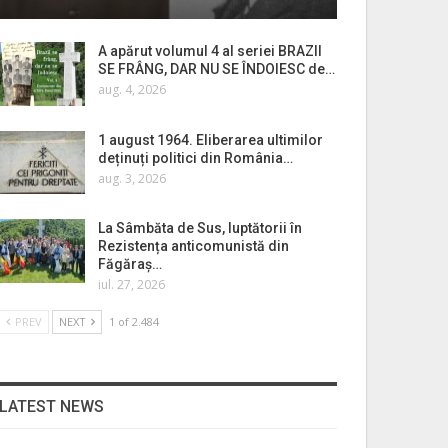
A apărut volumul 4 al seriei BRAZII
SE FRÂNG, DAR NU SE ÎNDOIESC de…
aug. 4, 2026
1 august 1964. Eliberarea ultimilor
deținuți politici din România…
aug. 3, 2026
La Sâmbăta de Sus, luptătorii în
Rezistența anticomunistă din
Făgăraș…
iul. 27, 2026
PREV
NEXT
1 of 2.484
LATEST NEWS