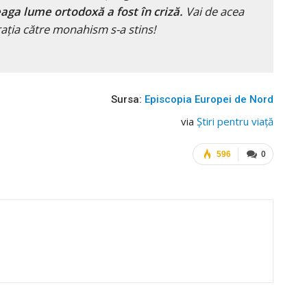
eaga lume ortodoxă a fost în criză.
Vai de acea
rația către monahism s-a stins!
Sursa:
Episcopia Europei de Nord
via
Ştiri pentru viaţă
596
0