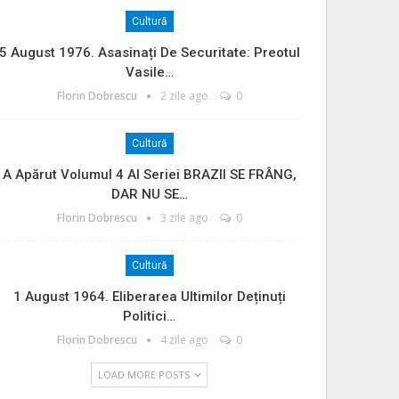
Cultură
5 August 1976. Asasinați De Securitate: Preotul
Vasile…
Florin Dobrescu
2 zile ago
0
Cultură
A Apărut Volumul 4 Al Seriei BRAZII SE FRÂNG,
DAR NU SE…
Florin Dobrescu
3 zile ago
0
Cultură
1 August 1964. Eliberarea Ultimilor Deținuți
Politici…
Florin Dobrescu
4 zile ago
0
LOAD MORE POSTS