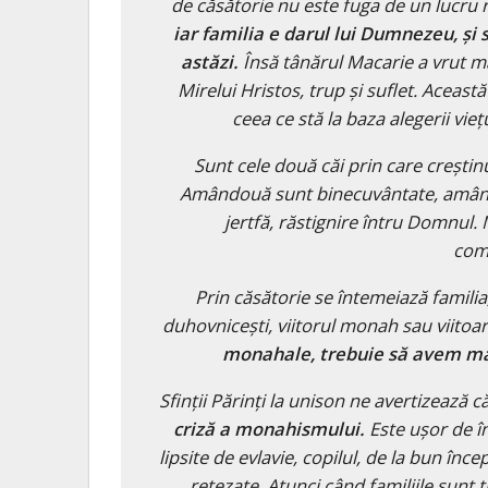
de căsătorie nu este fuga de un lucru r
iar familia e darul lui Dumnezeu, și
astăzi.
Însă tânărul Macarie a vrut mai
Mirelui Hristos, trup și suflet. Aceas
ceea ce stă la baza alegerii vie
Sunt cele două căi prin care crești
Amândouă sunt binecuvântate, amâ
jertfă, răstignire întru Domnul.
com
Prin căsătorie se întemeiază familia, 
duhovnicești, viitorul monah sau viito
monahale, trebuie să avem mai
Sfinții Părinți la unison ne avertizează c
criză a monahismului.
Este ușor de în
lipsite de evlavie, copilul, de la bun înc
retezate. Atunci când familiile sunt 