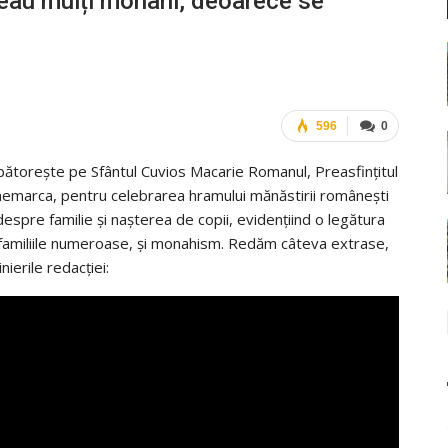
deau mulți monahi, deoarece se
596
0
rbătorește pe Sfântul Cuvios Macarie Romanul, Preasfințitul
Danemarca, pentru celebrarea hramului mănăstirii românești
e despre familie şi naşterea de copii, evidenţiind o legătura
is familiile numeroase, şi monahism. Redăm câteva extrase,
inierile redacţiei: