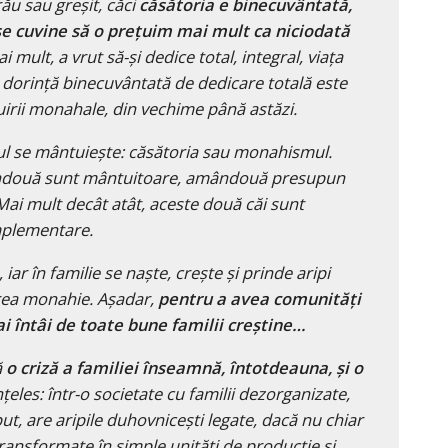
ău sau greșit, căci
căsătoria e binecuvântată,
 se cuvine să o prețuim mai mult ca niciodată
 mult, a vrut să-și dedice total, integral, viața
tă dorință binecuvântată de dedicare totală este
țuirii monahale, din vechime până astăzi.
nul se mântuiește: căsătoria sau monahismul.
ndouă sunt mântuitoare, amândouă presupun
 Mai mult decât atât, aceste două căi sunt
plementare.
iar în familie se naște, crește și prinde aripi
area monahie. Așadar,
pentru a avea comunități
 întâi de toate bune familii creștine…
ă
o criză a familiei înseamnă, întotdeauna, și o
țeles: într-o societate cu familii dezorganizate,
eput, are aripile duhovnicești legate, dacă nu chiar
transformate în simple unități de producție și