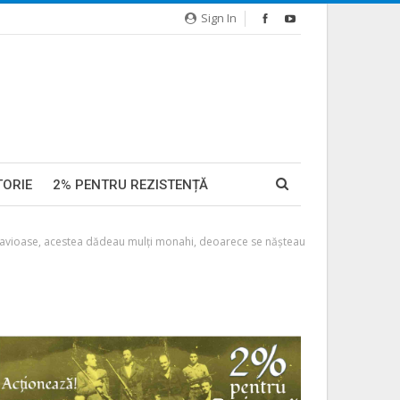
Sign In
TORIE
2% PENTRU REZISTENȚĂ
 evlavioase, acestea dădeau mulți monahi, deoarece se năşteau