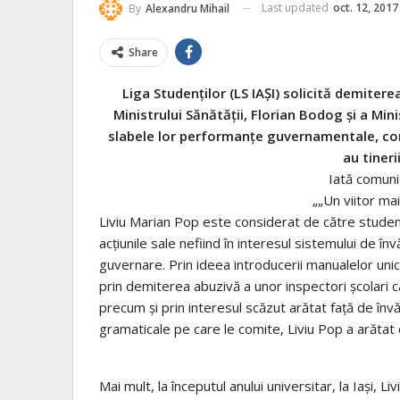
Last updated
oct. 12, 2017
By
Alexandru Mihail
Share
Liga Studenților (LS IAȘI) solicită demitere
Ministrului Sănătății, Florian Bodog și a Mi
slabele lor performanțe guvernamentale, con
au tineri
Iată comunic
„„Un viitor ma
Liviu Marian Pop este considerat de către studenți
acțiunile sale nefiind în interesul sistemului de înv
guvernare. Prin ideea introducerii manualelor uni
prin demiterea abuzivă a unor inspectori școlari c
precum și prin interesul scăzut arătat față de înv
gramaticale pe care le comite, Liviu Pop a arătat 
Mai mult, la începutul anului universitar, la Iași, 