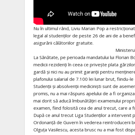
Nu în ultimul rând, Liviu Marian Pop a restricțion
legal al studenților de peste 26 de ani de a benef
asigurării călătoriilor gratuite.
Ministerul
La Sănătate, pe perioada mandatului lui Florian B
medicii rezidenți în ceea ce privește plata gărzilor
gardă și nici nu au primit garanții pentru menține
plafonului salarial de 7.100 lei lunar brut, fiindu-
Studenții și absolvenții mediciniști sunt de asemene
promis, nu a mai răspuns apelului de a fi organiza
mai dorit să aducă îmbunătățiri examenului propri
examen, fiind folosită cea de anul trecut, care a f
După ce anul trecut Liga Studenților a interveni
Ordonanță de Guvern în vederea reintroducerii bur
Olguța Vasilescu, acesta brusc nu a mai fost dispo