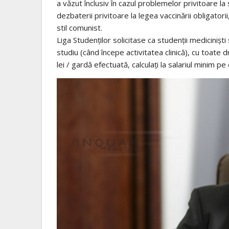
a văzut înclusiv în cazul problemelor privitoare la
dezbaterii privitoare la legea vaccinării obligator
stil comunist.
Liga Studenților solicitase ca studenții medicinișt
studiu (când începe activitatea clinică), cu toate d
lei / gardă efectuată, calculați la salariul minim p