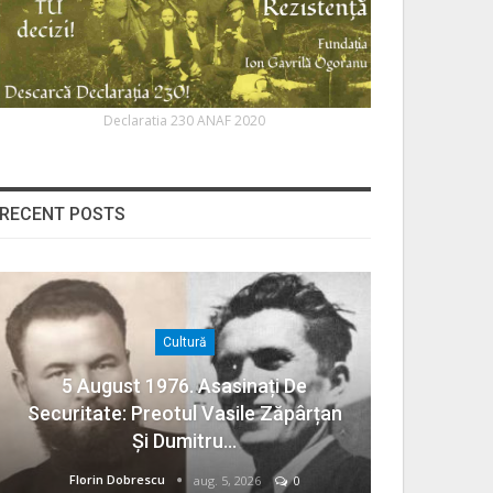
Declaratia 230 ANAF 2020
RECENT POSTS
Cultură
5 August 1976. Asasinați De
Securitate: Preotul Vasile Zăpârțan
Și Dumitru…
Florin Dobrescu
aug. 5, 2026
0