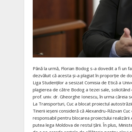
Până la urmă, Florian Bodog s-a dovedit a fi un f
dezvăluit că acesta și-a plagiat în proporție de d
Liga Studenților a sesizat Comisia de Etică a Univ
plagierea de către Bodog a tezei sale, solicitân
prof. univ. dr. Gheorghe Ionescu, în urma căreia se 
La Transporturi, Cuc a blocat proiectul autostrăzii ș
Tinerii ieșeni consideră că Alexandru-Răzvan Cuc 
responsabil pentru blocarea proiectului realizării
putea lega Moldova de restul țării. În plus, Ministe
de a se acorda cartele de călătorie pentru elevi