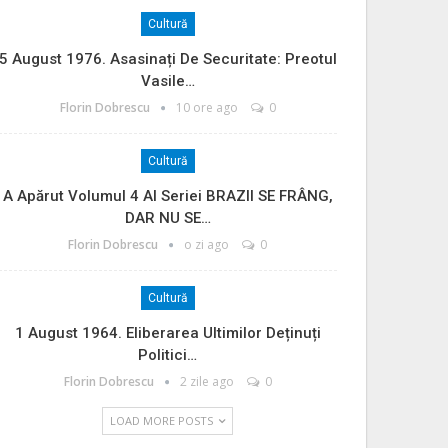
Cultură
5 August 1976. Asasinați De Securitate: Preotul
Vasile…
Florin Dobrescu
10 ore ago
0
Cultură
A Apărut Volumul 4 Al Seriei BRAZII SE FRÂNG,
DAR NU SE…
Florin Dobrescu
o zi ago
0
Cultură
1 August 1964. Eliberarea Ultimilor Deținuți
Politici…
Florin Dobrescu
2 zile ago
0
LOAD MORE POSTS