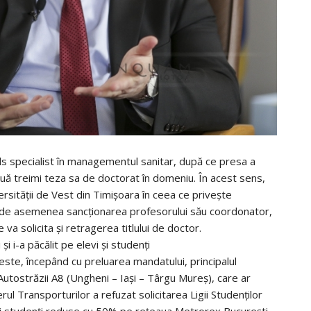
als specialist în managementul sanitar, după ce presa a
ouă treimi teza sa de doctorat în domeniu. În acest sens,
ersității de Vest din Timișoara în ceea ce privește
d de asemenea sancționarea profesorului său coordonator,
va solicita și retragerea titlului de doctor.
i i-a păcălit pe elevi și studenți
este, începând cu preluarea mandatului, principalul
 Autostrăzii A8 (Ungheni – Iași – Târgu Mureș), care ar
rul Transporturilor a refuzat solicitarea Ligii Studenților
 și studenți reduse cu 50% pe rețeaua Metrorex București,