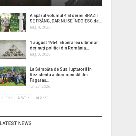
A apărut volumul 4 al seriei BRAZII
SE FRÂNG, DAR NU SE ÎNDOIESC de…
aug. 4, 2026
1 august 1964. Eliberarea ultimilor
deținuți politici din România…
aug. 3, 2026
La Sâmbăta de Sus, luptătorii în
Rezistența anticomunistă din
Făgăraș…
iul. 27, 2026
PREV
NEXT
1 of 2.484
LATEST NEWS