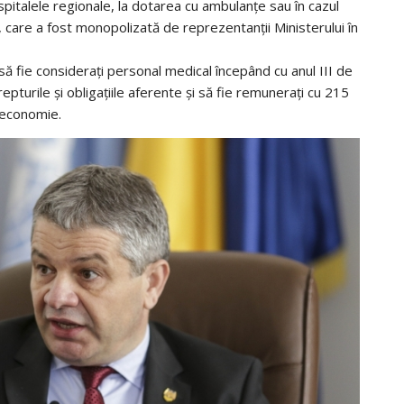
 spitalele regionale, la dotarea cu ambulanțe sau în cazul
ii, care a fost monopolizată de reprezentanții Ministerului în
i să fie considerați personal medical începând cu anul III de
repturile și obligațiile aferente și să fie remunerați cu 215
e economie.