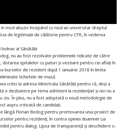
at în mod abuziv începând cu noul an universitar dreptul
icia de legitimații de călătorie pentru CFR, în vederea
 bolnav al Sănătății
odog, nu au fost rezolvate problemele ridicate de către
, dotarea spitalelor cu paturi și vestiare pentru cei aflați în
rea burselor de rezident după 1 ianuarie 2018 în limita
le eliminate tichetele de masă.
a critici la adresa Ministrului Sănătății pentru că, deși a
tă o dezbatere pe tema admiterii la rezidențiat și nici nu a
u-zis. În plus, nu a fost adoptată o nouă metodologie de
ost aspru criticată de candidați.
t pe lângă Florian Bodog pentru promovarea unui proiect de
selor pentru rezidenți, în contra opiniei doamnei Lia
nibil pentru dialog. Lipsa de transparență și deschidere s-