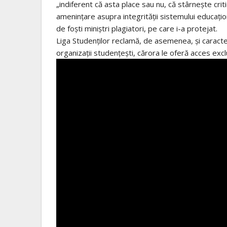
„indiferent că asta place sau nu, că stârnește cri
amenințare asupra integrității sistemului educațion
de foști miniștri plagiatori, pe care i-a protejat.
Liga Studenților reclamă, de asemenea, și caracteru
organizații studențești, cărora le oferă acces excl