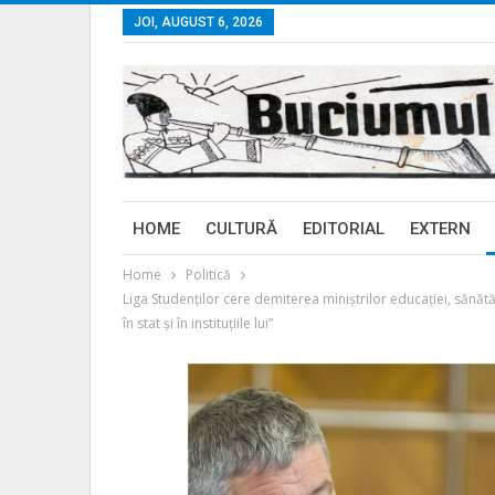
JOI, AUGUST 6, 2026
HOME
CULTURĂ
EDITORIAL
EXTERN
Home
Politică
Liga Studenților cere demiterea miniștrilor educației, sănătăț
în stat și în instituțiile lui”