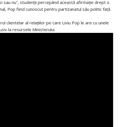
tici sau nu”, studenții percepând această afirmație drept o
al, Pop fiind cunoscut pentru partizanatul său politic față
l clientelar al relațiilor pe care Liviu Pop le are cu unele
usiv la resursele Ministerului.