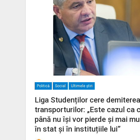
Politică
Social
Ultimele ştiri
Liga Studenților cere demiterea 
transporturilor: „Este cazul ca c
până nu își vor pierde și mai mu
în stat și în instituțiile lui”