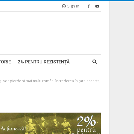
Sign In
TORIE
2% PENTRU REZISTENȚĂ
 își vor pierde și mai mulți români încrederea în țara aceasta,