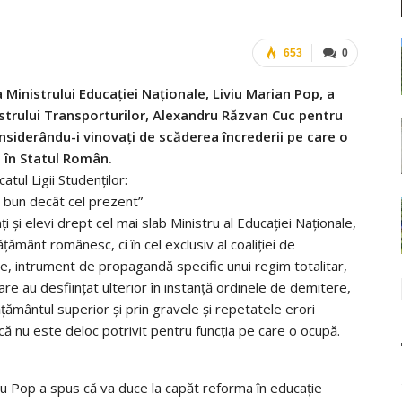
653
0
a Ministrului Educației Naționale, Liviu Marian Pop, a
nistrului Transporturilor, Alexandru Răzvan Cuc pentru
siderându-i vinovați de scăderea încrederii pe care o
i în Statul Român.
atul Ligii Studenților:
i bun decât cel prezent”
 și elevi drept cel mai slab Ministru al Educației Naționale,
ățământ românesc, ci în cel exclusiv al coaliției de
ce, intrument de propagandă specific unui regim totalitar,
are au desființat ulterior în instanță ordinele de demitere,
ățământul superior și prin gravele și repetatele erori
că nu este deloc potrivit pentru funcția pe care o ocupă.
Liviu Pop a spus că va duce la capăt reforma în educație