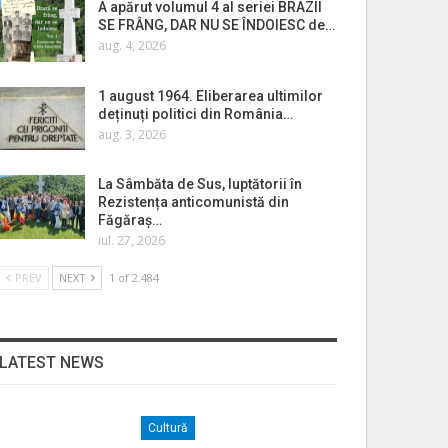
A apărut volumul 4 al seriei BRAZII
SE FRÂNG, DAR NU SE ÎNDOIESC de…
aug. 4, 2026
1 august 1964. Eliberarea ultimilor
deținuți politici din România…
aug. 3, 2026
La Sâmbăta de Sus, luptătorii în
Rezistența anticomunistă din
Făgăraș…
iul. 27, 2026
PREV
NEXT
1 of 2.484
LATEST NEWS
Cultură