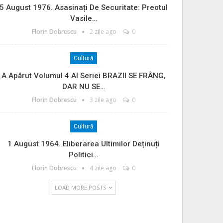
5 August 1976. Asasinați De Securitate: Preotul
Vasile…
Florin Dobrescu
2 zile ago
0
Cultură
A Apărut Volumul 4 Al Seriei BRAZII SE FRÂNG,
DAR NU SE…
Florin Dobrescu
3 zile ago
0
Cultură
1 August 1964. Eliberarea Ultimilor Deținuți
Politici…
Florin Dobrescu
4 zile ago
0
LOAD MORE POSTS