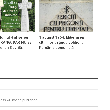
lumul 4 al seriei
1 august 1964. Eliberarea
 FRÂNG, DAR NU SE
ultimilor deținuți politici din
e Ion Gavrilă…
România comunistă
ess will not be published.