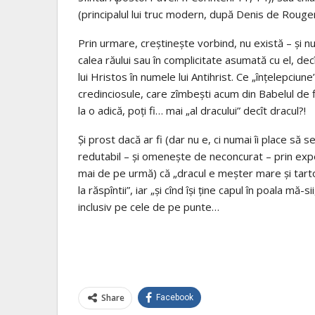
(principalul lui truc modern, după Denis de Roug
Prin urmare, creştineşte vorbind, nu există – şi 
calea răului sau în complicitate asumată cu el, decît 
lui Hristos în numele lui Antihrist. Ce „înţelepciun
credinciosule, care zîmbeşti acum din Babelul de fil
la o adică, poţi fi… mai „al dracului” decît dracul?!
Şi prost dacă ar fi (dar nu e, ci numai îi place să s
redutabil – şi omeneşte de neconcurat – prin exper
mai de pe urmă) că „dracul e meşter mare şi tartor b
la răspîntii”, iar „şi cînd îşi ţine capul în poala mă-
inclusiv pe cele de pe punte…
Share
Facebook