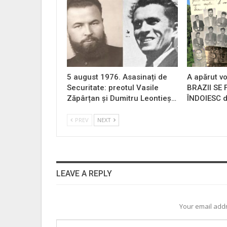
5 august 1976. Asasinați de
A apărut vo
Securitate: preotul Vasile
BRAZII SE
Zăpârțan și Dumitru Leontieș…
ÎNDOIESC d
PREV
NEXT
LEAVE A REPLY
Your email addr