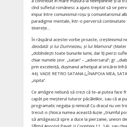
a contribuit în mare măsură la neîmplinirile şi la 
cînd sufletul românesc a ajuns treptat să se perv
impur între comunismul roşu şi comunitarismul alb
paradigme mentale, într-o perversă continuitate i
tinereţe…
În răspărul acestei vorbe proaste, creştinismul ne 
deodată: şi lui Dumnezeu, şi lui Mamona
” (Matei 
„dobîndeşti toate bunurile lumii, dar îţi pierzi sufl
chiar numele (evr. „satan” – „adversarul”; gr. „dia
prin excelenţă, duşmanul arhetipal al oricărei înfrăţ
44). VADE RETRO SATANA („ÎNAPOIA MEA, SATANA!”
„ispita”.
Ce amăgire nebună să crezi că te-ai putea face frat
capăt pe meşterul tuturor păcălelilor, sau că ai pu
programatic negația și nimicul! Cu dracul nu vei tre
trecut-o (Noica numea această iluzie „triumful posi
să amăgească spre a duce la pierzanie, uneori de
Sfîntul Apostol Pavel: II Corinteni 11, 14), sau ch