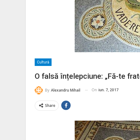
Cultură
O falsă înțelepciune: „Fă-te frat
On
iun. 7, 2017
By
Alexandru Mihail
Share