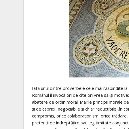
Iată unul dintre proverbele cele mai răspîndite la
Românul îl invocă ori de cîte ori vrea să-şi motive
abatere de ordin moral. Marile principii morale de
şi de capricii, negociabile şi chiar reductibile „în c
compromis, orice colaboraţionism, orice trădare, fie 
pretenţii de îndreptăţire sau legitimitate conjun