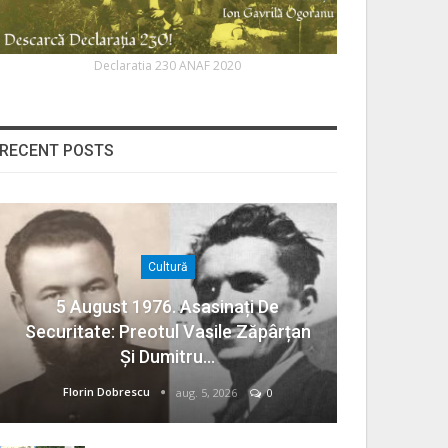
Declaratia 230 ANAF 2020
RECENT POSTS
Cultură
5 August 1976. Asasinați De
Securitate: Preotul Vasile Zăpârțan
Și Dumitru…
Florin Dobrescu
aug. 5, 2026
0