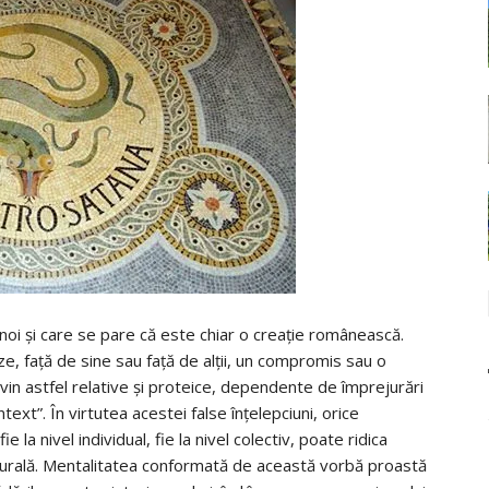
 noi şi care se pare că este chiar o creaţie românească.
ze, faţă de sine sau faţă de alţii, un compromis sau o
vin astfel relative şi proteice, dependente de împrejurări
ontext”. În virtutea acestei false înţelepciuni, orice
la nivel individual, fie la nivel colectiv, poate ridica
cturală. Mentalitatea conformată de această vorbă proastă