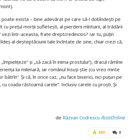
emont).
nu poate exista – bine adevărat pe care să-l dobîndeşti pe
cu preţul morţii sufleteşti, al pierderii mîntuirii, al trădării
e” vezi într-aceasta, frate dreptcredincios? Iar tu, puţin
deş al deşteptăciunii tale încîntate de sine, chiar crezi că,
e „împieliţeze” şi „să zacă în inima prostului”), dracul rămîne
ienţa lui milenară, iar românul însuşi ştie (cu vreo minte
ătrîn”. Şi că, în orice caz, „nu face biserici, nici puţuri pe
sii, cu coada răstoarnă carele”. Inclusiv carele cu proşti. Şi
de
Răzvan Codrescu
RostOnline
680
0