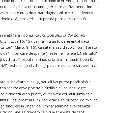
trădările noastre istorice, culminînd în vremea comunismului,
ertească pînă la nerecunoaştere. Iar astăzi, pendulînd
astru (care nu-s doar paradigme politice, ci au devenit
deologică), proverbul cu pricina pare a trăi o nouă
învaţă fără înconjur că „
nu poţi sluji la doi domni
6, 24; Luca 16, 13); că n-ai nici un folos esenţial dacă
etul tău” (Marcu 8, 16); că satana sau diavolul, cum îl arată
bolos” – „cel care desparte”), este ne-fratele („Nefîrtatul”)
iri, „dintru început mincinos şi tată al minciunii” (Ioan 8,
) este singurul „dialog” pe care se cade să-l avem cu
e cu ne-fratele însuşi, sau că l-ai putea păcăli pînă la
tea realiza ceva pozitiv în cîrdăşie cu cel năzuiește
ce niciodată vreo punte, ci vei avea cel mult iluzia că ai
bilului asupra realului”), căci dracul se pricepe de minune
ghizîndu-se în „înger de lumină” (cum ne avertizează
iar făcîndu-ne să credem că nici n-ar exista de fapt