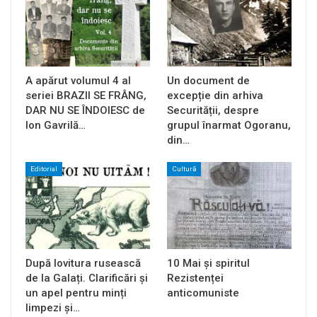
A apărut volumul 4 al
Un document de
seriei BRAZII SE FRÂNG,
excepție din arhiva
DAR NU SE ÎNDOIESC de
Securității, despre
Ion Gavrilă…
grupul înarmat Ogoranu,
din…
Editorial
Cultură
După lovitura rusească
10 Mai și spiritul
de la Galați. Clarificări și
Rezistenței
un apel pentru minți
anticomuniste
limpezi și…