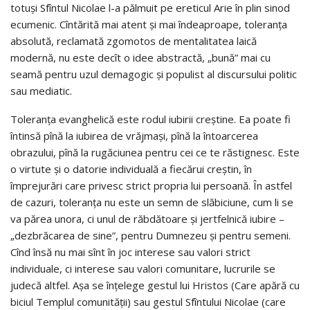
totuşi Sfîntul Nicolae l-a pălmuit pe ereticul Arie în plin sinod
ecumenic. Cîntărită mai atent şi mai îndeaproape, toleranţa
absolută, reclamată zgomotos de mentalitatea laică
modernă, nu este decît o idee abstractă, „bună” mai cu
seamă pentru uzul demagogic şi populist al discursului politic
sau mediatic.
Toleranţa evanghelică este rodul iubirii creştine. Ea poate fi
întinsă pînă la iubirea de vrăjmaşi, pînă la întoarcerea
obrazului, pînă la rugăciunea pentru cei ce te răstignesc. Este
o virtute şi o datorie individuală a fiecărui creştin, în
împrejurări care privesc strict propria lui persoană. În astfel
de cazuri, toleranţa nu este un semn de slăbiciune, cum li se
va părea unora, ci unul de răbdătoare şi jertfelnică iubire –
„dezbrăcarea de sine”, pentru Dumnezeu şi pentru semeni.
Cînd însă nu mai sînt în joc interese sau valori strict
individuale, ci interese sau valori comunitare, lucrurile se
judecă altfel. Aşa se înţelege gestul lui Hristos (Care apără cu
biciul Templul comunităţii) sau gestul Sfîntului Nicolae (care