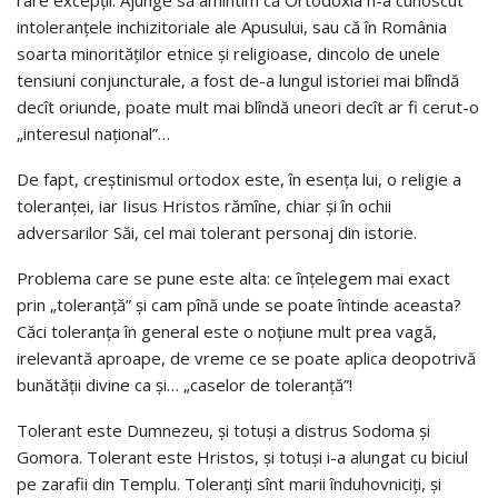
intoleranţele inchizitoriale ale Apusului, sau că în România
soarta minorităţilor etnice şi religioase, dincolo de unele
tensiuni conjuncturale, a fost de-a lungul istoriei mai blîndă
decît oriunde, poate mult mai blîndă uneori decît ar fi cerut-o
„interesul naţional”…
De fapt, creştinismul ortodox este, în esenţa lui, o religie a
toleranţei, iar Iisus Hristos rămîne, chiar şi în ochii
adversarilor Săi, cel mai tolerant personaj din istorie.
Problema care se pune este alta: ce înţelegem mai exact
prin „toleranţă” şi cam pînă unde se poate întinde aceasta?
Căci toleranţa în general este o noţiune mult prea vagă,
irelevantă aproape, de vreme ce se poate aplica deopotrivă
bunătăţii divine ca şi… „caselor de toleranţă”!
Tolerant este Dumnezeu, şi totuşi a distrus Sodoma şi
Gomora. Tolerant este Hristos, şi totuşi i-a alungat cu biciul
pe zarafii din Templu. Toleranţi sînt marii înduhovniciţi, şi