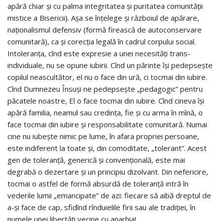
apără chiar şi cu palma integritatea şi puritatea comunităţii
mistice a Bisericii). Aşa se înţelege şi războiul de apărare,
naţionalismul defensiv (formă firească de autoconservare
comunitară), ca şi corecţia legală în cadrul corpului social.
Intoleranţa, cînd este expresie a unei necesităţi trans-
individuale, nu se opune iubirii. Cînd un părinte îşi pedepseşte
copilul neascultător, el nu o face din ură, ci tocmai din iubire.
Cînd Dumnezeu Însuşi ne pedepseşte „pedagogic” pentru
păcatele noastre, El o face tocmai din iubire. Cînd cineva îşi
apără familia, neamul sau credinţa, fie şi cu arma în mînă, o
face tocmai din iubire şi responsabilitate comunitară. Numai
cine nu iubeşte nimic pe lume, în afara propriei persoane,
este indiferent la toate şi, din comoditate, „tolerant”. Acest
gen de toleranţă, generică şi convenţională, este mai
degrabă o dezertare şi un principiu dizolvant. Din nefericire,
tocmai o astfel de formă absurdă de toleranţă intră în
vederile lumii „emancipate” de azi: fiecare să aibă dreptul de
a-şi face de cap, sfidînd rînduielile firii sau ale tradiţiei, în
numele unei libertăţi vecine cu anarhia!