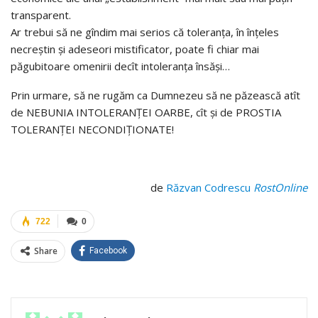
transparent.
Ar trebui să ne gîndim mai serios că toleranţa, în înţeles
necreştin şi adeseori mistificator, poate fi chiar mai
păgubitoare omenirii decît intoleranţa însăşi…
Prin urmare, să ne rugăm ca Dumnezeu să ne păzească atît
de NEBUNIA INTOLERANȚEI OARBE, cît şi de PROSTIA
TOLERANȚEI NECONDIȚIONATE!
de
Răzvan Codrescu
RostOnline
722
0
Share
Facebook