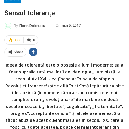
Sensul toleranței
On
mai 5, 2017
By
Florin Dobrescu
722
0
Share
Ideea de toleranţă este o obsesie a lumii moderne; ea a
fost supralicitată mai întîi de ideologia „iluministă” a
secolului al XVIII-lea (încheiat în baia de sînge a
Revoluţiei franceze!) şi se află în strînsă legătură cu alte
idei-lozincă (în numele cărora s-au comis cele mai
cumplite orori „revoluţionare” de mai bine de două
secole încoace!): „libertate”, „egalitate”, „fraternitate”,
„progres”, „drepturile omului” şi altele asemenea. S-a
făcut abuz de acest cuvînt mai ales în secolul XX, care a
fost, cu toate acestea, poate cel mai intolerant din