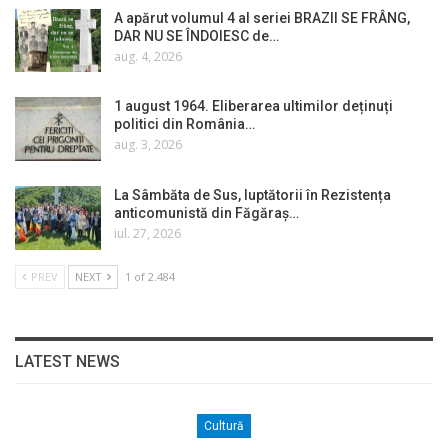
A apărut volumul 4 al seriei BRAZII SE FRÂNG,
DAR NU SE ÎNDOIESC de…
aug. 4, 2026
1 august 1964. Eliberarea ultimilor deținuți
politici din România…
aug. 3, 2026
La Sâmbăta de Sus, luptătorii în Rezistența
anticomunistă din Făgăraș…
iul. 27, 2026
PREV
NEXT
1 of 2.484
LATEST NEWS
Cultură