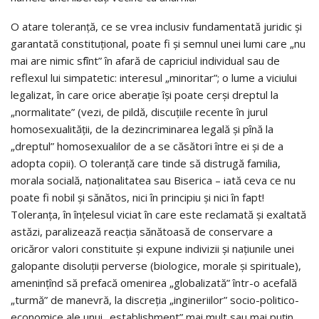
O atare toleranţă, ce se vrea inclusiv fundamentată juridic şi
garantată constituţional, poate fi şi semnul unei lumi care „nu
mai are nimic sfînt” în afară de capriciul individual sau de
reflexul lui simpatetic: interesul „minoritar”; o lume a viciului
legalizat, în care orice aberaţie îşi poate cerşi dreptul la
„normalitate” (vezi, de pildă, discuţiile recente în jurul
homosexualităţii, de la dezincriminarea legală şi pînă la
„dreptul” homosexualilor de a se căsători între ei şi de a
adopta copii). O toleranţă care tinde să distrugă familia,
morala socială, naţionalitatea sau Biserica – iată ceva ce nu
poate fi nobil şi sănătos, nici în principiu şi nici în fapt!
Toleranţa, în înţelesul viciat în care este reclamată şi exaltată
astăzi, paralizează reacţia sănătoasă de conservare a
oricăror valori constituite şi expune indivizii şi naţiunile unei
galopante disoluţii perverse (biologice, morale şi spirituale),
ameninţînd să prefacă omenirea „globalizată” într-o acefală
„turmă” de manevră, la discreţia „ingineriilor” socio-politico-
economice ale unui „establishment” mai mult sau mai puţin