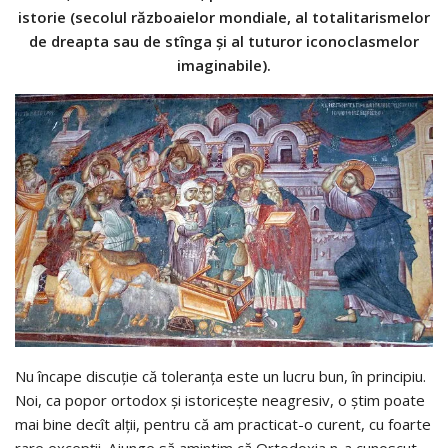
istorie (secolul războaielor mondiale, al totalitarismelor
de dreapta sau de stînga şi al tuturor iconoclasmelor
imaginabile).
Nu încape discuţie că toleranţa este un lucru bun, în principiu.
Noi, ca popor ortodox şi istoriceşte neagresiv, o ştim poate
mai bine decît alţii, pentru că am practicat-o curent, cu foarte
rare excepţii. Ajunge să amintim că Ortodoxia n-a cunoscut