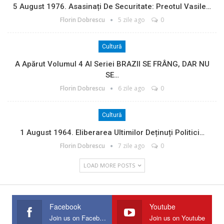
5 August 1976. Asasinați De Securitate: Preotul Vasile…
Florin Dobrescu
5 zile ago
0
Cultură
A Apărut Volumul 4 Al Seriei BRAZII SE FRÂNG, DAR NU
SE…
Florin Dobrescu
6 zile ago
0
Cultură
1 August 1964. Eliberarea Ultimilor Deținuți Politici…
Florin Dobrescu
7 zile ago
0
LOAD MORE POSTS
Facebook
Youtube
Join us on Facebook
Join us on Youtube