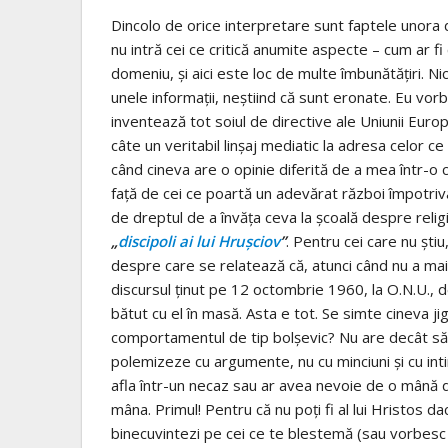
Dincolo de orice interpretare sunt faptele unora d
nu intră cei ce critică anumite aspecte – cum ar fi
domeniu, şi aici este loc de multe îmbunătăţiri. Ni
unele informaţii, neştiind că sunt eronate. Eu vorb
inventează tot soiul de directive ale Uniunii Eur
câte un veritabil linşaj mediatic la adresa celor c
când cineva are o opinie diferită de a mea într-o c
faţă de cei ce poartă un adevărat război împotriva 
de dreptul de a învăţa ceva la şcoală despre religi
„
discipoli ai lui Hruşciov
”
. Pentru cei care nu ştiu
despre care se relatează că, atunci când nu a mai 
discursul ţinut pe 12 octombrie 1960, la O.N.U., d
bătut cu el în masă. Asta e tot. Se simte cineva 
comportamentul de tip bolşevic? Nu are decât să-ş
polemizeze cu argumente, nu cu minciuni şi cu intim
afla într-un necaz sau ar avea nevoie de o mână de a
mâna. Primul! Pentru că nu poţi fi al lui Hristos d
binecuvintezi pe cei ce te blestemă (sau vorbesc b