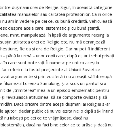
intre duşmanii orei de Religie. Sigur, în această categorie
 calitatea manualelor sau calitatea profesorilor. Ca în orice
ci nu am în vedere pe cei ce, cu bună credinţă, vehiculează
esc despre aceia care, sistematic şi cu bună ştiinţă,
opene, mint, manipulează, în lipsă de argumente recurg la
e susţin utilitatea orei de Religie etc. Nu mă deranjează
hestiune, fie ea şi ora de Religie. Dar nu pot fi indiferent
– până la urmă – unor copii care, după ei, ar trebui privaţi
a în care sunt botezaţi. Îi numesc pe unii ca aceştia
, fac referire la fostul preşedinte al Uniunii Sovietice
avut argumente şi prin vociferări nu a reuşit să întrerupă
e filipinezul Lorenzo Sumulong, şi-a scos un pantof şi a
jignit de „trimiterea” mea la un episod emblematic pentru
i revizuiască atitudinea, să se comporte civilizat şi să
idări. Dacă oricare dintre aceşti duşmani ai Religiei s-ar
jutor, declar public că nu voi ezita nici o clipă să-i întind
acă nu iubeşti pe cei ce te vrăjmăşesc, dacă nu
lestemăţii), dacă nu faci bine celor ce te urăsc şi dacă nu