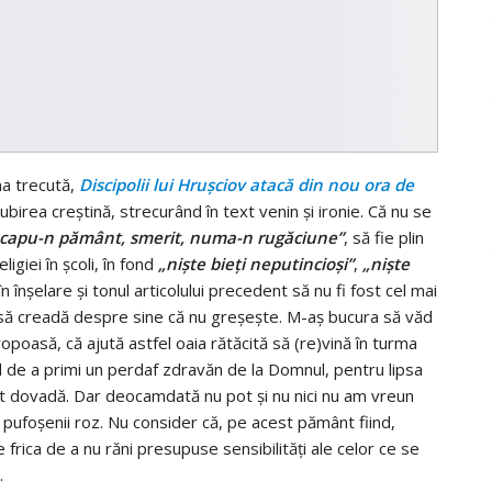
na trecută,
Discipolii lui Hruşciov atacă din nou ora de
ubirea creştină, strecurând în text venin şi ironie. Că nu se
capu-n pământ, smerit, numa-n rugăciune”
, să fie plin
igiei în şcoli, în fond
„nişte bieţi neputincioşi”
,
„nişte
în înşelare şi tonul articolului precedent să nu fi fost cel mai
e să creadă despre sine că nu greşeşte. M-aş bucura să văd
ropoasă, că ajută astfel oaia rătăcită să (re)vină în turma
ul de a primi un perdaf zdravăn de la Domnul, pentru lipsa
at dovadă. Dar deocamdată nu pot şi nu nici nu am vreun
e pufoşenii roz. Nu consider că, pe acest pământ fiind,
frica de a nu răni presupuse sensibilităţi ale celor ce se
.