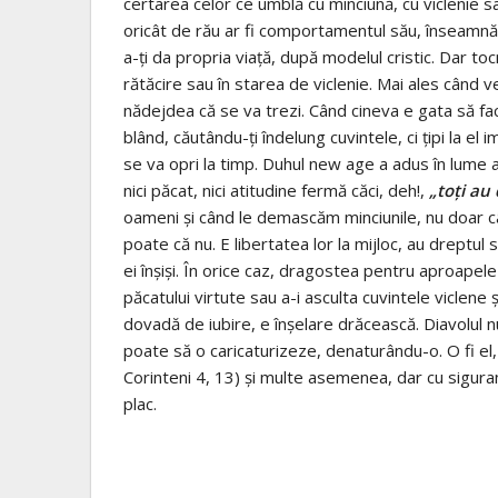
certarea celor ce umblă cu minciună, cu viclenie s
oricât de rău ar fi comportamentul său, înseamnă a 
a-ţi da propria viaţă, după modelul cristic. Dar toc
rătăcire sau în starea de viclenie. Mai ales când vez
nădejdea că se va trezi. Când cineva e gata să fac
blând, căutându-ţi îndelung cuvintele, ci ţipi la el 
se va opri la timp. Duhul new age a adus în lume ace
nici păcat, nici atitudine fermă căci, deh!,
„toţi au
oameni şi când le demascăm minciunile, nu doar câ
poate că nu. E libertatea lor la mijloc, au dreptul s
ei înşişi. În orice caz, dragostea pentru aproapel
păcatului virtute sau a-i asculta cuvintele viclen
dovadă de iubire, e înşelare drăcească. Diavolul n
poate să o caricaturizeze, denaturându-o. O fi el,
Corinteni 4, 13) şi multe asemenea, dar cu sigur
plac.