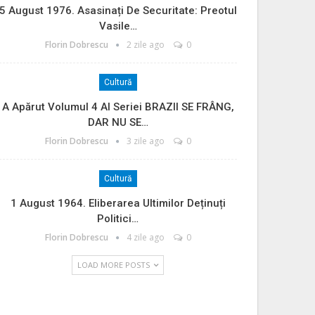
5 August 1976. Asasinați De Securitate: Preotul
Vasile…
Florin Dobrescu
2 zile ago
0
Cultură
A Apărut Volumul 4 Al Seriei BRAZII SE FRÂNG,
DAR NU SE…
Florin Dobrescu
3 zile ago
0
Cultură
1 August 1964. Eliberarea Ultimilor Deținuți
Politici…
Florin Dobrescu
4 zile ago
0
LOAD MORE POSTS