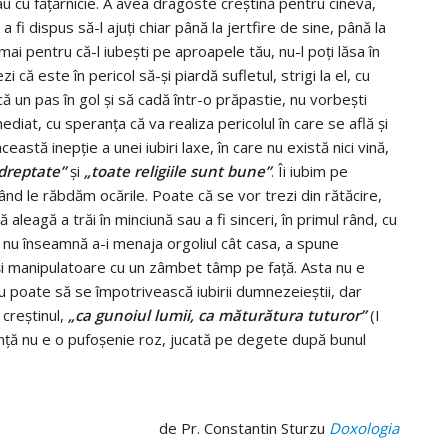
au cu făţărnicie. A avea dragoste creştină pentru cineva,
fi dispus să-l ajuţi chiar până la jertfire de sine, până la
mai pentru că-l iubeşti pe aproapele tău, nu-l poţi lăsa în
i că este în pericol să-şi piardă sufletul, strigi la el, cu
ă un pas în gol şi să cadă într-o prăpastie, nu vorbeşti
imediat, cu speranţa că va realiza pericolul în care se află şi
astă inepţie a unei iubiri laxe, în care nu există nici vină,
 dreptate”
şi
„toate religiile sunt bune”
. Îi iubim pe
nd le răbdăm ocările. Poate că se vor trezi din rătăcire,
ă aleagă a trăi în minciună sau a fi sinceri, în primul rând, cu
e nu înseamnă a-i menaja orgoliul cât casa, a spune
e şi manipulatoare cu un zâmbet tâmp pe faţă. Asta nu e
u poate să se împotrivească iubirii dumnezeieştii, dar
 creştinul,
„ca gunoiul lumii, ca măturătura tuturor”
(I
anţă nu e o pufoşenie roz, jucată pe degete după bunul
de Pr. Constantin Sturzu
Doxologia