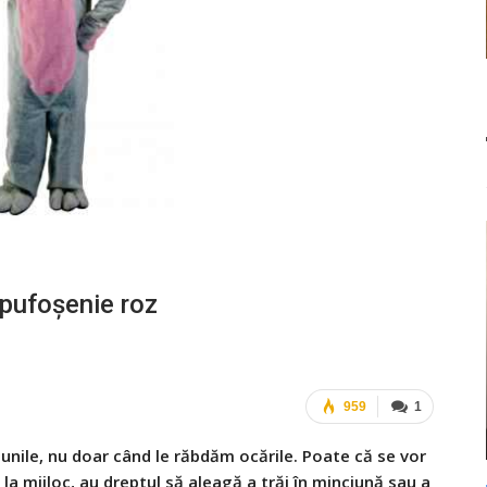
 pufoşenie roz
959
1
unile, nu doar când le răbdăm ocările. Poate că se vor
r la mijloc, au dreptul să aleagă a trăi în minciună sau a