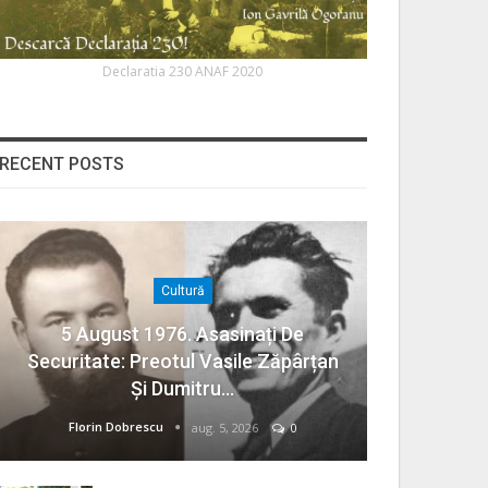
Declaratia 230 ANAF 2020
RECENT POSTS
Cultură
5 August 1976. Asasinați De
Securitate: Preotul Vasile Zăpârțan
Și Dumitru…
Florin Dobrescu
aug. 5, 2026
0