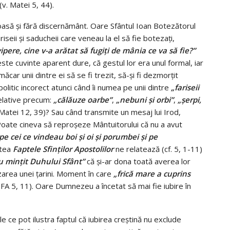
v. Matei 5, 44).
oasă şi fără discernământ. Oare Sfântul Ioan Botezătorul
iseii şi saducheii care veneau la el să fie botezaţi,
ipere, cine v-a arătat să fugiţi de mânia ce va să fie?”
ste cuvinte aparent dure, că gestul lor era unul formal, iar
ăcar unii dintre ei să se fi trezit, să-şi fi dezmorţit
olitic incorect atunci când îi numea pe unii dintre
„fariseii
elative precum:
„călăuze oarbe”
,
„nebuni şi orbi”
,
„şerpi,
Matei 12, 39)? Sau când transmite un mesaj lui Irod,
oate cineva să reproşeze Mântuitorului că nu a avut
pe cei ce vindeau boi şi oi şi porumbei şi pe
rtea
Faptele Sfinţilor Apostolilor
ne relatează (cf. 5, 1-11)
u minţit Duhului Sfânt”
că şi-ar dona toată averea lor
ânzarea unei ţarini. Moment în care
„frică mare a cuprins
FA 5, 11). Oare Dumnezeu a încetat să mai fie iubire în
 ce pot ilustra faptul că iubirea creştină nu exclude