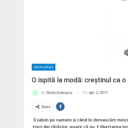
Spiritualitate
O ispită la modă: creştinul ca o
On
apr. 2, 2017
By
Florin Dobrescu
Share
Îi iubim pe oameni şi când le demascăm minci
trezi din rătăcire, poate că nu. E libertatea lo