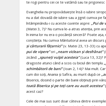
te rogi pentru cei ce te vatămă sau te prigonesc (
Evanghelia nu propovăduieşte însă o iubire sirop
nu a dat dovadă de iubire sau a jignit cumva pe far
întâmpinându-i cu aceste cuvinte aspre:
„Pui de v
(Matei 3, 7)? Nu cumva le-a atras atenţia, prin ace
în inima lor nu era o pocăinţă sinceră? Poate aşa, m
conştiinţa. Nu cumva Mântuitorul avea un discurs p
şi cărturarii făţarnici”
(v. Matei 23, 13-33) cu ap
pui de vipere”
ori
„neam viclean şi desfrânat”
(
zicând:
„spuneţi vulpii acesteia”
(Luca 13, 32)? P
dragoste atunci când a scos cu biciul din templu
„
schimbătorii de bani”
(Ioan 2, 14)? Mai mult. Ca
cum doi soţi, Anania şi Safira, au murit după ce
„a
Bisericii, dosind o parte din banii obţinuţi prin v
toată Biserica şi pe toţi care au auzit acestea”
(
acest caz?
Cele de mai sus sunt doar câteva dintre exemplele