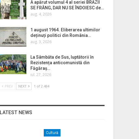
A apărut volumul 4 al seriei BRAZII
SE FRÂNG, DAR NU SE ÎNDOIESC de…
aug. 4, 2026
1 august 1964. Eliberarea ultimilor
deținuți politici din România…
aug. 3, 2026
La Sâmbăta de Sus, luptătorii în
Rezistența anticomunistă din
Făgăraș…
iul. 27, 2026
PREV
NEXT
1 of 2.484
LATEST NEWS
Cultură