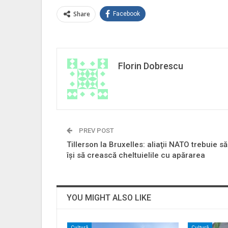
Share
Facebook
Florin Dobrescu
PREV POST
Tillerson la Bruxelles: aliaţii NATO trebuie să
îşi să crească cheltuielile cu apărarea
YOU MIGHT ALSO LIKE
Cultură
Cultură