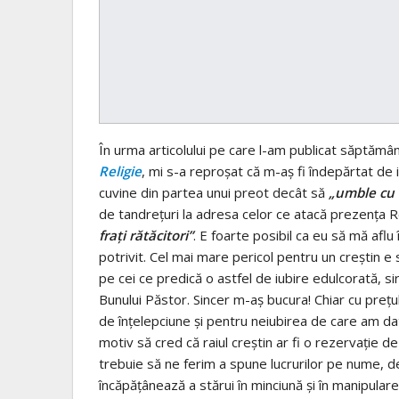
În urma articolului pe care l-am publicat săptămâ
Religie
, mi s-a reproşat că m-aş fi îndepărtat de i
cuvine din partea unui preot decât să
„umble cu 
de tandreţuri la adresa celor ce atacă prezenţa Rel
fraţi rătăcitori”
. E foarte posibil ca eu să mă aflu 
potrivit. Cel mai mare pericol pentru un creştin 
pe cei ce predică o astfel de iubire edulcorată, si
Bunului Păstor. Sincer m-aş bucura! Chiar cu preţ
de înţelepciune şi pentru neiubirea de care am d
motiv să cred că raiul creştin ar fi o rezervaţie d
trebuie să ne ferim a spune lucrurilor pe nume, de 
încăpăţânează a stărui în minciună şi în manipulare