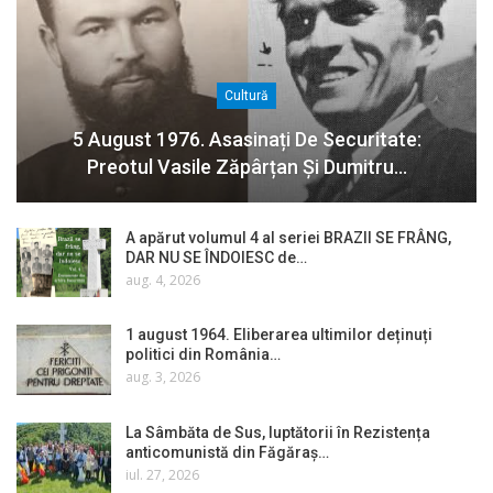
Cultură
5 August 1976. Asasinați De Securitate:
Preotul Vasile Zăpârțan Și Dumitru…
A apărut volumul 4 al seriei BRAZII SE FRÂNG,
DAR NU SE ÎNDOIESC de…
aug. 4, 2026
1 august 1964. Eliberarea ultimilor deținuți
politici din România…
aug. 3, 2026
La Sâmbăta de Sus, luptătorii în Rezistența
anticomunistă din Făgăraș…
iul. 27, 2026