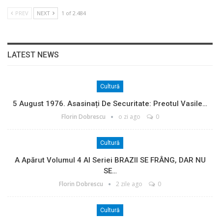
PREV
NEXT
1 of 2.484
LATEST NEWS
Cultură
5 August 1976. Asasinați De Securitate: Preotul Vasile…
Florin Dobrescu
o zi ago
0
Cultură
A Apărut Volumul 4 Al Seriei BRAZII SE FRÂNG, DAR NU
SE…
Florin Dobrescu
2 zile ago
0
Cultură