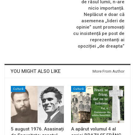
de râsul lumii, n-are
nicio importanță.
Neplăcut e doar că
asemenea „lideri de
opinie” sunt promovați
cu insistență pe post de
reprezentanți ai
opoziției „de dreapta”
YOU MIGHT ALSO LIKE
More From Author
Cultură
Cultură
5 august 1976. Asasinați
A apărut volumul 4 al