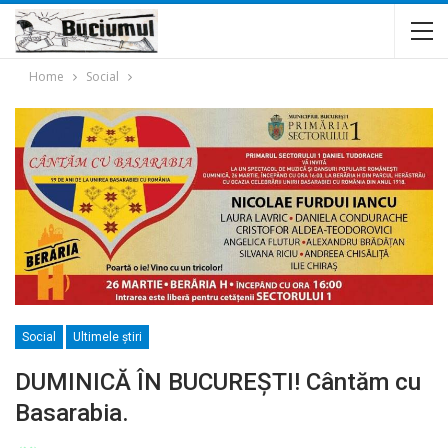
Home
Social
Social
Ultimele ştiri
DUMINICĂ ÎN BUCUREŞTI! Cântăm cu
Basarabia.