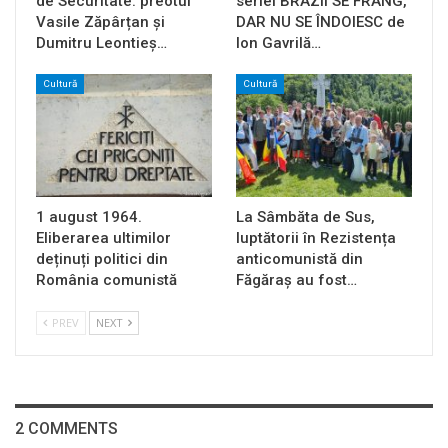
de Securitate: preotul
seriei BRAZII SE FRÂNG,
Vasile Zăpârțan și
DAR NU SE ÎNDOIESC de
Dumitru Leontieș…
Ion Gavrilă…
Cultură
Cultură
1 august 1964.
La Sâmbăta de Sus,
Eliberarea ultimilor
luptătorii în Rezistența
deținuți politici din
anticomunistă din
România comunistă
Făgăraș au fost…
PREV
NEXT
2 COMMENTS