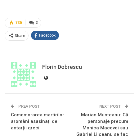
735
2
Share
Facebook
Florin Dobrescu
PREV POST
NEXT POST
Comemorarea martirilor
Marian Munteanu: Că
aromâni asasinaţi de
personaje precum
antarţii greci
Monica Macovei sau
Gabriel Liiceanu se fac