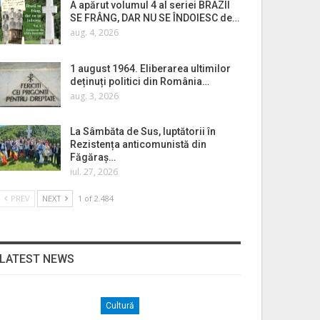
A apărut volumul 4 al seriei BRAZII
SE FRÂNG, DAR NU SE ÎNDOIESC de…
aug. 4, 2026
1 august 1964. Eliberarea ultimilor
deținuți politici din România…
aug. 3, 2026
La Sâmbăta de Sus, luptătorii în
Rezistența anticomunistă din
Făgăraș…
iul. 27, 2026
PREV
NEXT
1 of 2.484
LATEST NEWS
Cultură