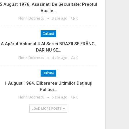
5 August 1976. Asasinați De Securitate: Preotul
Vasile…
Florin Dobrescu
3 zile ago
0
Cultură
A Apărut Volumul 4 Al Seriei BRAZII SE FRÂNG,
DAR NU SE…
Florin Dobrescu
4 zile ago
0
Cultură
1 August 1964. Eliberarea Ultimilor Deținuți
Politici…
Florin Dobrescu
5 zile ago
0
LOAD MORE POSTS