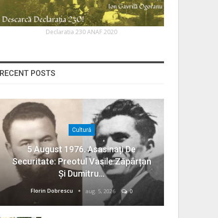
Declaratia 230 ANAF 2020
RECENT POSTS
Cultură
5 August 1976. Asasinați De
Securitate: Preotul Vasile Zăpârțan
Și Dumitru…
Florin Dobrescu
aug. 5, 2026
0