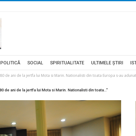
POLITICĂ
SOCIAL
SPIRITUALITATE
ULTIMELE ŞTIRI
IS
ani de la jertfa lui Mota si Marin. Nationalisti din toata Europa s-au adunat
ni de la jertfa lui Mota si Marin. Nationalisti din toata…"