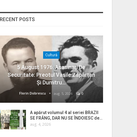
RECENT POSTS
Cultură
5 August 1976. Asasinați De
Securitate: Preotul Vasile Zăpârțan
Și Dumitru…
Florin Dobrescu
aug. 5, 2026
0
A apărut volumul 4 al seriei BRAZII
SE FRÂNG, DAR NU SE ÎNDOIESC de…
aug. 4, 2026