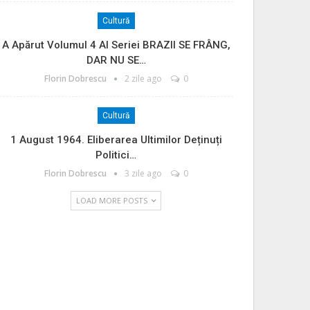
Cultură
A Apărut Volumul 4 Al Seriei BRAZII SE FRÂNG,
DAR NU SE…
Florin Dobrescu
2 zile ago
0
Cultură
1 August 1964. Eliberarea Ultimilor Deținuți
Politici…
Florin Dobrescu
3 zile ago
0
LOAD MORE POSTS