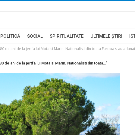
POLITICĂ
SOCIAL
SPIRITUALITATE
ULTIMELE ŞTIRI
IS
ani de la jertfa lui Mota si Marin. Nationalisti din toata Europa s-au adunat
ni de la jertfa lui Mota si Marin. Nationalisti din toata…"