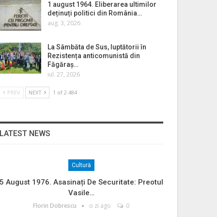
1 august 1964. Eliberarea ultimilor
deținuți politici din România…
aug. 3, 2026
La Sâmbăta de Sus, luptătorii în
Rezistența anticomunistă din
Făgăraș…
iul. 27, 2026
PREV
NEXT
1 of 2.484
LATEST NEWS
Cultură
5 August 1976. Asasinați De Securitate: Preotul
Vasile…
Florin Dobrescu
o zi ago
0