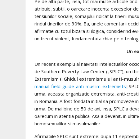
Pe de alta parte, insa, tot mai multe articole tind
atribuie, subtil, o oarecare inocenta exceselor de
tensiunilor sociale, somajului ridicat la tinerii m
rindul tinerilor de 30%. Ba, unele comentarii occide
afirmatie cu totul bizara si ilogica, considerind 
un trecut violent, fundamentata chiar pe o teologie
Un ex
Un recent exemplu al naivitatii intelectualilor occ
de Southern Poverty Law Center („SPLC”), un thin
Extremism („Ghidul extremismului anti-musu
manual-field-guide-anti-muslim-extremists
] SPLC
urma, aceasta organizatie extremista, anti-crestin
in Romania. A fost fondata initial sa promoveze int
urma. De mai bine de 50 de ani, insa, SPLC a deve
oarecum in atentia publica. Asa a devenit, in ultim
homosexualilor si musulmanilor.
Afirmatiile SPLC sunt extreme: dupa 11 septembrie