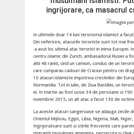
musulmani islamisti. Put
ingrijorare, ca masacrul cr
In ultimele doar 14 luni terorismul islamist a facut
Din nefericire, atacurile teroriste sunt tot mai fr
a avut loc ultimul atac terorist in inima Europei. 
centru islamic din Zurich, ambasadorul Rusiei a fos
altii 48 raniti, cind un camion, condus de un tero
care cumparau cadouri de Craciun pentru cei dragi, 
10 atacuri islamiste impotriva crestinilor din Europa
Normandia. Tot in iulie, de Ziua Bastiliei, un tero
ei. In martie au fost ucise 34 de persoane si 190 a
noiembrie 2015, un alt atac a facut 130 de victime 
La aceste atacuri sangeroase se adauga zecile de m
Orientul Mijlociu, Egipt, Libia, Nigeria, Mali, Nige
Ingrijoratoare sunt si stirile frecvente care parvi
migrantii musulmani ameninta, persecuta si chiar uc