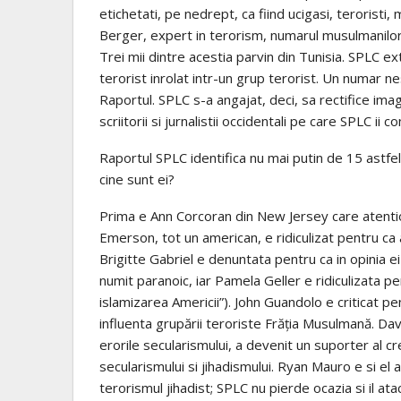
etichetati, pe nedrept, ca fiind ucigasi, teroristi,
Berger, expert in terorism, numarul musulmanilor i
Trei mii dintre acestia parvin din Tunisia. SPLC 
terorist inrolat intr-un grup terorist. Un numar ne
Raportul. SPLC s-a angajat, deci, sa rectifice ima
scriitorii si jurnalistii occidentali pe care SPLC ii
Raportul SPLC identifica nu mai putin de 15 astfel
cine sunt ei?
Prima e Ann Corcoran din New Jersey care atentio
Emerson, tot un american, e ridiculizat pentru ca
Brigitte Gabriel e denuntata pentru ca in opinia ei 
numit paranoic, iar Pamela Geller e ridiculizata pe
islamizarea Americii”). John Guandolo e criticat p
influenta grupării teroriste Frăția Musulmană. Da
erorile secularismului, a devenit un suporter al c
secularismului si jihadismului. Ryan Mauro e si el
terorismul jihadist; SPLC nu pierde ocazia si il atac