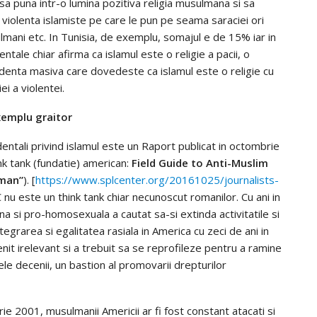
 sa puna intr-o lumina pozitiva religia musulmana si sa
 violenta islamiste pe care le pun pe seama saraciei ori
usulmani etc. In Tunisia, de exemplu, somajul e de 15% iar in
ntale chiar afirma ca islamul este o religie a pacii, o
evidenta masiva care dovedeste ca islamul este o religie cu
i a violentei.
emplu graitor
identali privind islamul este un Raport publicat in octombrie
k tank (fundatie) american:
Field Guide to Anti-Muslim
lman”
). [
https://www.splcenter.org/20161025/journalists-
 nu este un think tank chiar necunoscut romanilor. Cu ani in
a si pro-homosexuala a cautat sa-si extinda activitatile si
egrarea si egalitatea rasiala in America cu zeci de ani in
nit irelevant si a trebuit sa se reprofileze pentru a ramine
ele decenii, un bastion al promovarii drepturilor
 2001, musulmanii Americii ar fi fost constant atacati si