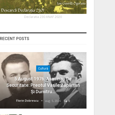
Declaratia 230 ANAF 2020
RECENT POSTS
Cultură
5 August 1976. Asasinați De
Securitate: Preotul Vasile Zăpârțan
Și Dumitru…
Florin Dobrescu
aug. 5, 2026
0