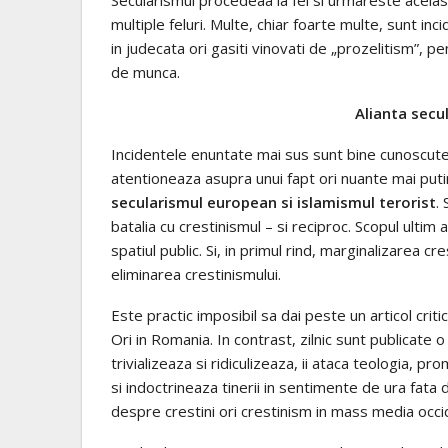
multiple feluri. Multe, chiar foarte multe, sunt inci
in judecata ori gasiti vinovati de „prozelitism”, pe
de munca.
Alianta secul
Incidentele enuntate mai sus sunt bine cunoscute 
atentioneaza asupra unui fapt ori nuante mai puti
secularismul european si islamismul terorist
.
batalia cu crestinismul – si reciproc. Scopul ultim a
spatiul public. Si, in primul rind, marginalizarea cr
eliminarea crestinismului.
Este practic imposibil sa dai peste un articol cri
Ori in Romania. In contrast, zilnic sunt publicate 
trivializeaza si ridiculizeaza, ii ataca teologia, pr
si indoctrineaza tinerii in sentimente de ura fata 
despre crestini ori crestinism in mass media occ