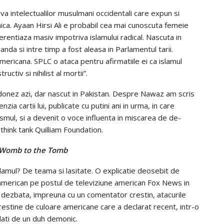
va intelectualilor musulmani occidentali care expun si
ica. Ayaan Hirsi Ali e probabil cea mai cunoscuta femeie
erentiaza masiv impotriva islamului radical. Nascuta in
landa si intre timp a fost aleasa in Parlamentul tarii.
americana. SPLC o ataca pentru afirmatiile ei ca islamul
ctiv si nihilist al mortii”.
ndonez azi, dar nascut in Pakistan. Despre Nawaz am scris
zia cartii lui, publicate cu putini ani in urma, in care
smul, si a devenit o voce influenta in miscarea de de-
ul think tank Quilliam Foundation.
 Womb to the Tomb
slamul? De teama si lasitate. O explicatie deosebit de
 american pe postul de televiziune american Fox News in
a dezbata, impreuna cu un comentator crestin, atacurile
estine de culoare americane care a declarat recent, intr-o
dati de un duh demonic.