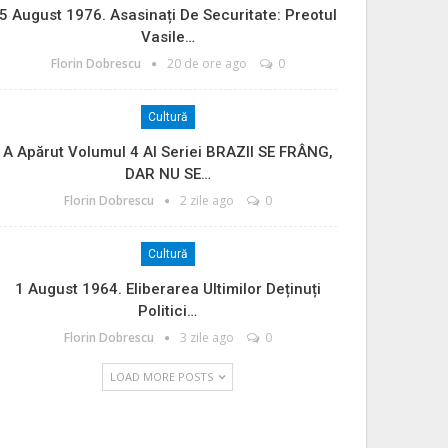
5 August 1976. Asasinați De Securitate: Preotul
Vasile…
Florin Dobrescu
20 de ore ago
0
Cultură
A Apărut Volumul 4 Al Seriei BRAZII SE FRÂNG,
DAR NU SE…
Florin Dobrescu
2 zile ago
0
Cultură
1 August 1964. Eliberarea Ultimilor Deținuți
Politici…
Florin Dobrescu
3 zile ago
0
LOAD MORE POSTS