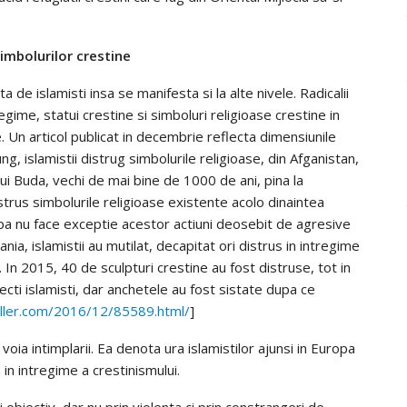
imbolurilor crestine
a de islamisti insa se manifesta si la alte nivele. Radicalii
egime, statui crestine si simboluri religioase crestine in
. Un articol publicat in decembrie reflecta dimensiunile
 islamistii distrug simbolurile religioase, din Afganistan,
ui Buda, vechi de mai bine de 1000 de ani, pina la
istrus simbolurile religioase existente acolo dinaintea
Europa nu face exceptie acestor actiuni deosebit de agresive
ia, islamistii au mutilat, decapitat ori distrus in intregime
e. In 2015, 40 de sculpturi crestine au fost distruse, tot in
cti islamisti, dar anchetele au fost sistate dupa ce
ller.com/2016/12/85589.html/
]
voia intimplarii. Ea denota ura islamistilor ajunsi in Europa
ea in intregime a crestinismului.
 obiectiv, dar nu prin violenta ci prin constrangeri de