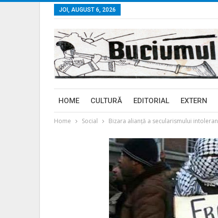
JOI, AUGUST 6, 2026
HOME
CULTURĂ
EDITORIAL
EXTERN
Home
Social
Bizara alianță a secularismului intoleran