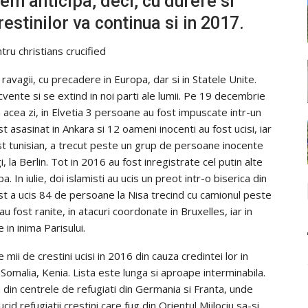
em anticipa, deci, cu durere si
estinilor va continua si in 2017.
 ravagii, cu precadere in Europa, dar si in Statele Unite.
ecvente si se extind in noi parti ale lumii. Pe 19 decembrie
In acea zi, in Elvetia 3 persoane au fost impuscate intr-un
t asasinat in Ankara si 12 oameni inocenti au fost ucisi, iar
rist tunisian, a trecut peste un grup de persoane inocente
la Berlin. Tot in 2016 au fost inregistrate cel putin alte
. In iulie, doi islamisti au ucis un preot intr-o biserica din
rist a ucis 84 de persoane la Nisa trecind cu camionul peste
u fost ranite, in atacuri coordonate in Bruxelles, iar in
in inima Parisului.
ii de crestini ucisi in 2016 din cauza credintei lor in
r, Somalia, Kenia. Lista este lunga si aproape interminabila.
n din centrele de refugiati din Germania si Franta, unde
id refugiatii crestini care fug din Orientul Mijlociu sa-si