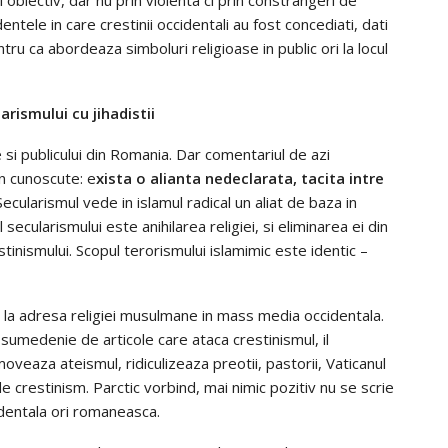
dentele in care crestinii occidentali au fost concediati, dati
ntru ca abordeaza simboluri religioase in public ori la locul
arismului cu jihadistii
si publicului din Romania. Dar comentariul de azi
n cunoscute: e
xista o alianta nedeclarata, tacita intre
 Secularismul vede in islamul radical un aliat de baza in
l secularismului este anihilarea religiei, si eliminarea ei din
estinismului. Scopul terorismului islamimic este identic –
tic la adresa religiei musulmane in mass media occidentala.
o sumedenie de articole care ataca crestinismul, il
omoveaza ateismul, ridiculizeaza preotii, pastorii, Vaticanul
de crestinism. Parctic vorbind, mai nimic pozitiv nu se scrie
identala ori romaneasca.