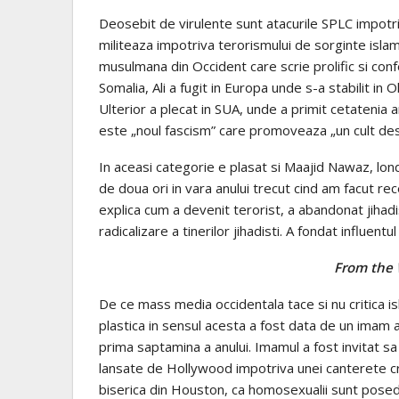
Deosebit de virulente sunt atacurile SPLC impotri
militeaza impotriva terorismului de sorginte islam
musulmana din Occident care scrie prolific si conf
Somalia, Ali a fugit in Europa unde s-a stabilit in O
Ulterior a plecat in SUA, unde a primit cetatenia 
este „noul fascism” care promoveaza „un cult destru
In aceasi categorie e plasat si Maajid Nawaz, lo
de doua ori in vara anului trecut cind am facut recen
explica cum a devenit terorist, a abandonat jihadi
radicalizare a tinerilor jihadisti. A fondat influent
From the
De ce mass media occidentala tace si nu critica i
plastica in sensul acesta a fost data de un imam
prima saptamina a anului. Imamul a fost invitat s
lansate de Hollywood impotriva unei canterete cr
biserica din Houston, ca homosexualii sunt pose