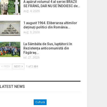
A apărut volumul 4 al seriei BRAZII
SE FRÂNG, DAR NU SE ÎNDOIESC de…
aug. 4, 2026
1 august 1964. Eliberarea ultimilor
deținuți politici din România…
aug. 3, 2026
La Sâmbăta de Sus, luptătorii în
Rezistența anticomunistă din
Făgăraș…
iul. 27, 2026
PREV
NEXT
1 of 2.484
LATEST NEWS
Cultură