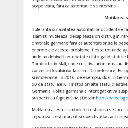
scape viata, fara ca autoritatile sa intervina.
Mutilarea s
Toleranta si naivitatea autoritatilor occidentale fat
islamisti mutileaza, decapiteaza ori distrug in intr
cimitirele germane fara ca autoritatilor se le pese
enorme ale acestei probleme. Peste tot unde ajung,
unde au dobindit notorietate distrugand statuile l
Tombuctu, in Mali, unde cu citiva ani in urma au d
convertirii localnicilor la islam. Din nefericire, 
si intolerante. In 2016, de exemplu, doar in German
50 de statui ale lui Hristos ori alte statui crestin
Germania. Politia germana a interogat citiva suspe
suspectii au fugit in Siria. [Detalii:
http://pamelage
Mutilarea acestor simboluri crestine nu se face la 
impotriva crestinilor, cit si obiectivul lor: anihilar
Secularismul procedeaa la fel si urmareste acelasi