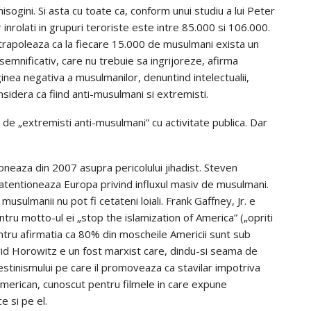
 misogini. Si asta cu toate ca, conform unui studiu a lui Peter
nrolati in grupuri teroriste este intre 85.000 si 106.000.
extrapoleaza ca la fiecare 15.000 de musulmani exista un
semnificativ, care nu trebuie sa ingrijoreze, afirma
ginea negativa a musulmanilor, denuntind intelectualii,
 considera ca fiind anti-musulmani si extremisti.
 de „extremisti anti-musulmani” cu activitate publica. Dar
neaza din 2007 asupra pericolului jihadist. Steven
 atentioneaza Europa privind influxul masiv de musulmani.
musulmanii nu pot fi cetateni loiali. Frank Gaffney, Jr. e
ntru motto-ul ei „stop the islamization of America” („opriti
entru afirmatia ca 80% din moscheile Americii sunt sub
vid Horowitz e un fost marxist care, dindu-si seama de
restinismului pe care il promoveaza ca stavilar impotriva
 american, cunoscut pentru filmele in care expune
e si pe el.