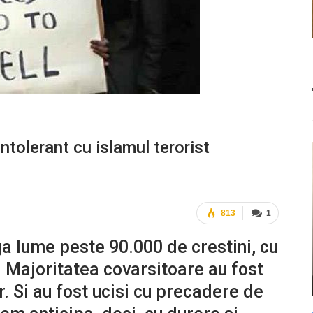
intolerant cu islamul terorist
813
1
aga lume peste 90.000 de crestini, cu
. Majoritatea covarsitoare au fost
or. Si au fost ucisi cu precadere de