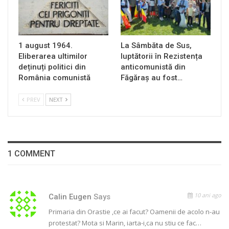
1 august 1964.
La Sâmbăta de Sus,
Eliberarea ultimilor
luptătorii în Rezistența
deținuți politici din
anticomunistă din
România comunistă
Făgăraș au fost…
PREV
NEXT
1 COMMENT
10 ani ago
Calin Eugen
Says
Primaria din Orastie ,ce ai facut? Oamenii de acolo n-au
protestat? Mota si Marin, iarta-i,ca nu stiu ce fac…