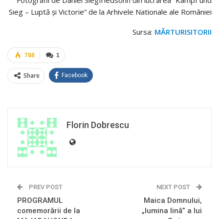
Sieg – Luptă şi Victorie”
de la Arhivele Nationale ale României
Sursa:
MĂRTURISITORII
788
1
Share
Facebook
Florin Dobrescu
PREV POST
NEXT POST
PROGRAMUL
Maica Domnului,
comemorării de la
„lumina lină” a lui