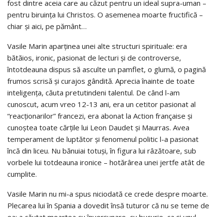
fost dintre aceia care au căzut pentru un ideal supra-uman –
pentru biruinţa lui Christos. O asemenea moarte fructifică –
chiar şi aici, pe pământ…
Vasile Marin aparţinea unei alte structuri spirituale: era
bătăios, ironic, pasionat de lecturi şi de controverse,
întotdeauna dispus să asculte un pamflet, o glumă, o pagină
frumos scrisă şi curajos gândită. Aprecia înainte de toate
inteligenţa, căuta pretutindeni talentul. De când l-am
cunoscut, acum vreo 12-13 ani, era un cetitor pasionat al
“reacţionarilor” francezi, era abonat la Action française şi
cunoştea toate cărţile lui Leon Daudet şi Maurras. Avea
temperament de luptător şi fenomenul politic l-a pasionat
încă din liceu. Nu bănuiai totuşi, în figura lui râzătoare, sub
vorbele lui totdeauna ironice – hotărârea unei jertfe atât de
cumplite.
Vasile Marin nu mi-a spus niciodată ce crede despre moarte.
Plecarea lui în Spania a dovedit însă tuturor că nu se teme de
ea; a căutat moartea cu înverşunare, cu bucurie, ca şi unul