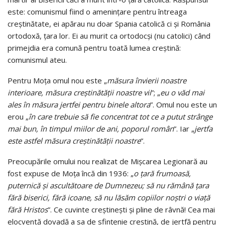
este: comunismul fiind o ameninţare pentru întreaga
creştinătate, ei apărau nu doar Spania catolică ci şi România
ortodoxă, ţara lor. Ei au murit ca ortodocşi (nu catolici) când
primejdia era comună pentru toată lumea creştină:
comunismul ateu.
Pentru Moţa omul nou este „
măsura învierii noastre
interioare, măsura creştinătăţii noastre vii
”; „
eu o văd mai
ales în măsura jertfei pentru binele altora
”. Omul nou este un
erou „
în care trebuie să fie concentrat tot ce a putut strânge
mai bun, în timpul miilor de ani, poporul român
”. Iar „
jertfa
este astfel măsura creştinătăţii noastre
”.
Preocupările omului nou realizat de Mişcarea Legionară au
fost expuse de Moţa încă din 1936: „
o ţară frumoasă,
puternică şi ascultătoare de Dumnezeu; să nu rămână ţara
fără biserici, fără icoane, să nu lăsăm copiilor noştri o viaţă
fără Hristos
”. Ce cuvinte creştineşti şi pline de râvnă! Cea mai
elocventă dovadă a sa de sfinţenie creştină, de jertfă pentru