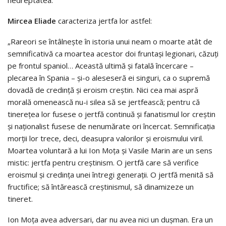
Mircea Eliade
caracteriza jertfa lor astfel:
„Rareori se întâlneşte în istoria unui neam o moarte atât de
semnificativă ca moartea acestor doi fruntaşi legionari, căzuţi
pe frontul spaniol… Această ultimă şi fatală încercare –
plecarea în Spania – şi-o aleseseră ei singuri, ca o supremă
dovadă de credinţă şi eroism creştin. Nici cea mai aspră
morală omenească nu-i silea să se jertfească; pentru că
tinereţea lor fusese o jertfă continuă şi fanatismul lor creştin
şi naţionalist fusese de nenumărate ori încercat. Semnificaţia
morţii lor trece, deci, deasupra valorilor şi eroismului viril.
Moartea voluntară a lui Ion Moţa şi Vasile Marin are un sens
mistic: jertfa pentru creştinism. O jertfă care să verifice
eroismul şi credinţa unei întregi generaţii. O jertfă menită să
fructifice; să întărească creştinismul, să dinamizeze un
tineret.
Ion Moţa avea adversari, dar nu avea nici un duşman. Era un