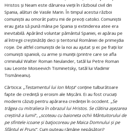
Hristos şi Neam este dăruirea vieţii în războiul civil din
Spania, alături de Vasile Marin. În timpul acestui război
comuniştii au omorât patru mii de preoţi catolici. Comuniştii
erau gata să pună mâna pe Spania şi extinderea atee era
inevitabilă. Apărând voluntar pământul Spaniei, ei apărau pe
al întregii creştinătăţi deci şi teritoriul României de primejdia
roşie. De altfel comuniştii de la noi au ajutat şi ei: pe fraţii lor
comunişti spanioli, cu arme şi muniţii (printre care se afla
criminalul Walter Roman Neulander, tatăl lui Petre Roman
sau Leonte
Moiseevich Tisminetsky
, tatăl lui Vladimir
Tismăneanu).
Cărticica: „
Testamentul lui Ion Moţa
” conţine tulburătoare
fapte de credinţă şi eroism ale Mişcării. Ei au fost cruciaţi
moderni căzuţi pentru apărarea credinţei în occident. „
Se
trăgea cu mitraliera în obrazul lui Hristos. Se clătina aşezarea
creştină a lumii
”, „
scoteau cu baioneta ochii Mântuitorului de
pe sfintele icoane şi batjocoreau pe Maica Domnului şi pe
Sfântul ei Prunc
”. Cum puteau rămâne nepăsători?