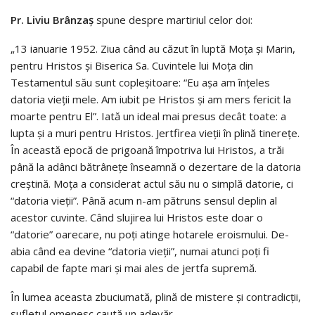
Pr. Liviu Brânzaş
spune despre martiriul celor doi:
„13 ianuarie 1952. Ziua când au căzut în luptă Moţa şi Marin,
pentru Hristos şi Biserica Sa. Cuvintele lui Moţa din
Testamentul său sunt copleşitoare: “Eu aşa am înţeles
datoria vieţii mele. Am iubit pe Hristos şi am mers fericit la
moarte pentru El”. Iată un ideal mai presus decât toate: a
lupta şi a muri pentru Hristos. Jertfirea vieţii în plină tinereţe.
În această epocă de prigoană împotriva lui Hristos, a trăi
până la adânci bătrâneţe înseamnă o dezertare de la datoria
creştină. Moţa a considerat actul său nu o simplă datorie, ci
“datoria vieţii”. Până acum n-am pătruns sensul deplin al
acestor cuvinte. Când slujirea lui Hristos este doar o
“datorie” oarecare, nu poţi atinge hotarele eroismului. De-
abia când ea devine “datoria vieţii”, numai atunci poţi fi
capabil de fapte mari şi mai ales de jertfa supremă.
În lumea aceasta zbuciumată, plină de mistere şi contradicţii,
sufletul omenesc caută un adevăr.