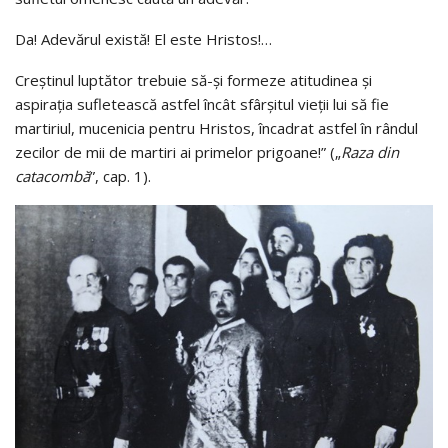
Da! Adevărul există! El este Hristos!…
Creştinul luptător trebuie să-şi formeze atitudinea şi
aspiraţia sufletească astfel încât sfârşitul vieţii lui să fie
martiriul, mucenicia pentru Hristos, încadrat astfel în rândul
zecilor de mii de martiri ai primelor prigoane!” („
Raza din
catacombă
”, cap. 1).