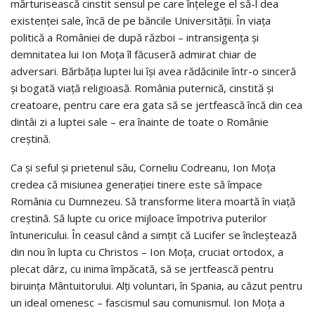
mărturisească cinstit sensul pe care înţelege el să-l dea
existenţei sale, încă de pe băncile Universităţii. În viaţa
politică a României de după război – intransigenţa şi
demnitatea lui Ion Moţa îl făcuseră admirat chiar de
adversari. Bărbăţia luptei lui îşi avea rădăcinile într-o sinceră
şi bogată viaţă religioasă. România puternică, cinstită şi
creatoare, pentru care era gata să se jertfească încă din cea
dintâi zi a luptei sale – era înainte de toate o Românie
creştină.
Ca şi seful şi prietenul său, Corneliu Codreanu, Ion Moţa
credea că misiunea generaţiei tinere este să împace
România cu Dumnezeu. Să transforme litera moartă în viaţă
creştină. Să lupte cu orice mijloace împotriva puterilor
întunericului. În ceasul când a simţit că Lucifer se încleştează
din nou în lupta cu Christos – Ion Moţa, cruciat ortodox, a
plecat dârz, cu inima împăcată, să se jertfească pentru
biruinţa Mântuitorului. Alţi voluntari, în Spania, au căzut pentru
un ideal omenesc – fascismul sau comunismul. Ion Moţa a