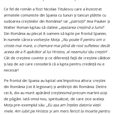
Ce fel de român a fost Nicolae Titulescu care a înzestrat
armatele comuniste din Spania cu tunuri şi tancuri plătite cu
sudoarea creştinilor din România? Iar „
patrioţii
” Ana Pauker şi
Walter Roman luptau să clatine „
aşezarea creştină a lumii
”.
Din România au plecat 8 oameni să lupte pe frontul Spaniei,
în numele cărora vorbeşte Moţa: „
Nu poate fi pentru om o
cinste mai mare, o chemare mai plină de rost sufletesc decât
aceea de a fi apărător al lui Hristos, al neamului tău creştin
” .
Cât de creştine cuvinte şi ce diferenţă faţă de creştinii căldicei
şi laşi de azi care consideră că a lupta pentru credinţă nu e
necesar!
Pe frontul din Spania au luptat unii împotriva altora: creştini
din România (cei 8 legionari) şi antihrişti din România. Dintre
cei 8, doi au murit apărând creştinismul precum martirii ucişi
de păgâni. Iată omul nou, spiritualizat, de care zice acelaşi
Moţa prin exemplul său: „
Eu aşa am înţeles datoria vieţii
mele. Am iubit pe Hristos şi am mers fericit la moarte pentru