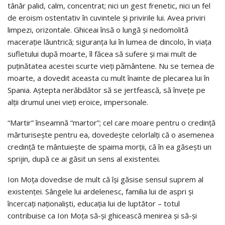
tânăr palid, calm, concentrat; nici un gest frenetic, nici un fel
de eroism ostentativ în cuvintele şi privirile lui. Avea priviri
limpezi, orizontale. Ghiceai însă o lungă şi nedomolită
maceraţie lăuntrică; siguranţa lui în lumea de dincolo, în viaţa
sufletului după moarte, îl făcea să sufere şi mai mult de
puţinătatea acestei scurte vieţi pământene. Nu se temea de
moarte, a dovedit aceasta cu mult înainte de plecarea lui în
Spania. Aştepta nerăbdător să se jertfească, să înveţe pe
alţii drumul unei vieţi eroice, impersonale.
“Martir” înseamnă “martor”; cel care moare pentru o credinţă
mărturiseşte pentru ea, dovedeşte celorlalţi că o asemenea
credinţă te mântuieşte de spaima morţii, că în ea găseşti un
sprijin, după ce ai găsit un sens al existentei.
Ion Moţa dovedise de mult că îşi găsise sensul suprem al
existenţei. Sângele lui ardelenesc, familia lui de aspri şi
încercaţi naţionalişti, educaţia lui de luptător – totul
contribuise ca Ion Moţa să-şi ghicească menirea şi să-şi