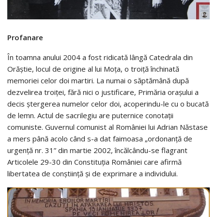
Profanare
În toamna anului 2004 a fost ridicată lângă Catedrala din
Orăştie, locul de origine al lui Moţa, o troiţă închinată
memoriei celor doi martiri. La numai o săptămână după
dezvelirea troiţei, fără nici o justificare, Primăria oraşului a
decis ştergerea numelor celor doi, acoperindu-le cu o bucată
de lemn. Actul de sacrilegiu are puternice conotaţii
comuniste. Guvernul comunist al României lui Adrian Năstase
a mers până acolo când s-a dat faimoasa „ordonanţă de
urgenţă nr. 31” din martie 2002, încălcându-se flagrant
Articolele 29-30 din Constituţia României care afirmă
libertatea de conştiinţă şi de exprimare a individului.