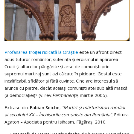
Profanarea troiţei ridicată la Orăştie
este un afront direct
adus tuturor românilor; suferinţa şi eroismul în apărarea
Crucii şi altarelor pângărite şi arse de comunişti prin
supremul martiraj sunt azi călcate în picioare. Gestul este
incalificabil, sfidător şi fără cuvinte. Cine are interesul să
arunce cu pietre, decât aceiaşi comunişti atei sub altă mască
(a democraţiei)? (v. rev.
Permanenţe
, martie 2005).
Extrase din:
Fabian Seiche
,
“Martiri şi mărturisitori români
ai secolului XX – Închisorile comuniste din România”
, Editura
Agaton – Asociaţia pentru Isihasm, Făgăraş, 2010.
Fotografii de Daniel Siegfriedsohn din lucrarea “Kampf und