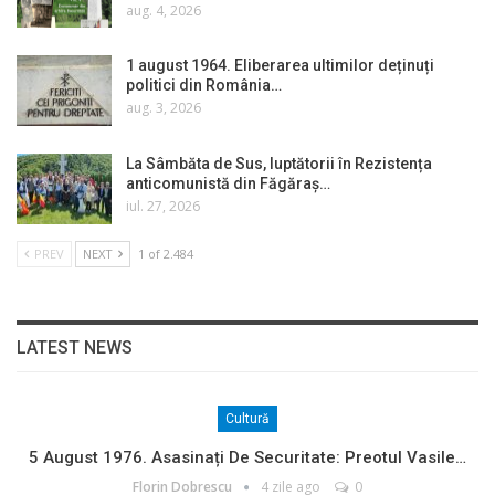
aug. 4, 2026
1 august 1964. Eliberarea ultimilor deținuți
politici din România…
aug. 3, 2026
La Sâmbăta de Sus, luptătorii în Rezistența
anticomunistă din Făgăraș…
iul. 27, 2026
PREV
NEXT
1 of 2.484
LATEST NEWS
Cultură
5 August 1976. Asasinați De Securitate: Preotul Vasile…
Florin Dobrescu
4 zile ago
0