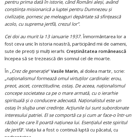
pentru prima dată în istorie, când Români aleşi, având
conştiinţa misionarică a luptei pentru Dumnezeu şi
civilizaţie, pornesc pe meleaguri depărtate să sfinţească
acolo, cu suprema jertfă, crezul
lor”.
Cei doi au murit la 13 ianuarie 1937.
Înmormântarea lor a
fost ceva unic în istoria noastră, participând mii de oameni,
sute de preoţi şi mulţi ierarhi.
Creştinătatea românească
începea să se trezească din somnul cel de moarte.
În „
Crez de generaţie
”
Vasile Marin
, al doilea martir, scrie:
„
naţionalismul formează omul virtuţilor cardinale: erou,
preot, ascet, corectitudine, ostaş. De aceea, naţionalismul
concepe societatea ca pe o mare armată, cu o ierarhie
spirituală şi o conducere adecvată. Naţionalistul este un
ostaş în slujba unei credinţe. Acţiunile lui sunt subordonate
interesului patriei. El se comportă ca şi cum ar face-o într-un
război pe care îl poartă naţiunea lui. Esenţialul este spiritul
de jertfă
”. Viaţa lui a fost o continuă luptă cu păcatul, cu
nedreptatea.