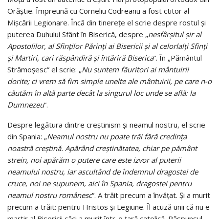
Orăştie. Împreună cu Corneliu Codreanu a fost ctitor al
Mişcării Legionare. Încă din tinereţe el scrie despre rostul şi
puterea Duhului Sfânt în Biserică, despre „
nesfârşitul şir al
Apostolilor, al Sfinţilor Părinţi ai Bisericii şi al celorlalţi Sfinţi
şi Martiri, cari răspândiră şi întăriră Biserica
”. În „Pământul
Strămoşesc” el scrie: „
Nu suntem făuritori ai mântuirii
dorite; ci vrem să fim simple unelte ale mântuirii, pe care n-o
căutăm în altă parte decât la singurul loc unde se află: la
Dumnezeu
”.
Despre legătura dintre creştinism şi neamul nostru, el scrie
din Spania: „
Neamul nostru nu poate trăi fără credinţa
noastră creştină. Apărând creştinătatea, chiar pe pământ
strein, noi apărăm o putere care este izvor al puterii
neamului nostru, iar ascultând de îndemnul dragostei de
cruce, noi ne supunem, aici în Spania, dragostei pentru
neamul nostru românesc
”. A trăit precum a învăţat. Şi a murit
precum a trăit: pentru Hristos şi Legiune. Îl acuză unii că nu e
martir al Bisericii căci a murit într-o ţară catolică. Răspunsul