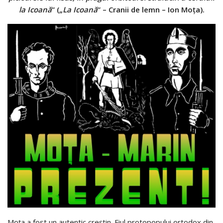
la Icoană
” („
La Icoană
” – Cranii de lemn – Ion Moţa).
Moţa a fost un autentic creştin. Fiul protopopului ortodox din