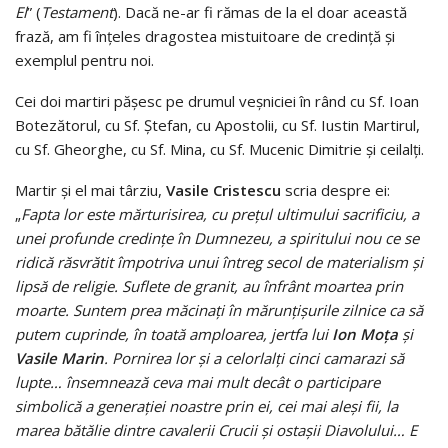
El
” (
Testament
). Dacă ne-ar fi rămas de la el doar această
frază, am fi înţeles dragostea mistuitoare de credinţă şi
exemplul pentru noi.
Cei doi martiri păşesc pe drumul veşniciei în rând cu Sf. Ioan
Botezătorul, cu Sf. Ştefan, cu Apostolii, cu Sf. Iustin Martirul,
cu Sf. Gheorghe, cu Sf. Mina, cu Sf. Mucenic Dimitrie şi ceilalţi.
Martir şi el mai târziu,
Vasile Cristescu
scria despre ei:
„
Fapta lor este mărturisirea, cu preţul ultimului sacrificiu, a
unei profunde credinţe în Dumnezeu, a spiritului nou ce se
ridică răsvrătit împotriva unui întreg secol de materialism şi
lipsă de religie. Suflete de granit, au înfrânt moartea prin
moarte. Suntem prea măcinaţi în mărunţişurile zilnice ca să
putem cuprinde, în toată amploarea, jertfa lui
Ion Moţa
şi
Vasile Marin
. Pornirea lor şi a celorlalţi cinci camarazi să
lupte… însemnează ceva mai mult decât o participare
simbolică a generaţiei noastre prin ei, cei mai aleşi fii, la
marea bătălie dintre cavalerii Crucii şi ostaşii Diavolului… E