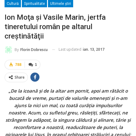
Cultură
Spiritualitate
Ultimele ştiri
Ion Moţa şi Vasile Marin, jertfa
tineretului român pe altarul
creştinătăţii
Last updated
ian. 13, 2017
By
Florin Dobrescu
788
1
Share
„
De la icoană şi de la altar am pornit
,
apoi am rătăcit o
bucată de vreme, purtaţi de valurile omeneşti şi n-am
ajuns la nici un mal, cu toată curăţia impulsurilor
noastre. Acum, cu sufletul greu, răsleţiţi, sfârtecaţi, ne
strângem la adăpost, la singura căldură şi alinare, tărie şi
reconfortare a noastră, readucătoare de puteri, la
picioarele lui Iisus, în pragul orbitoarei străluciri a cerului: