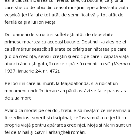
care ştie că de-abia din ceasul morţii începe adevărata viaţă
veşnică. Jertfa lui e tot atât de semnificativă şi tot atât de
fertilă ca şi a lui Ion Moţa.
Doi oameni de structuri sufleteşti atât de deosebite –
primesc moartea cu aceeaşi bucurie. Destinul i-a ales pe ei
ca să mărturisească; să arate celorlalţi seninătatea pe care
ţi-o dă credinţa, sensul creştin şi eroic pe care îl capătă viaţa
atunci când eşti gata, în orice clipă, să renunţi la ea”. (
Vremea
,
1937, ianuarie 24, nr. 472).
Pe locul în care au murit, la Majadahonda, s-a ridicat un
monument unde în fiecare an până astăzi se face parastas
de ziua morţii.
Având ca model pe cei doi, trebuie să învăţăm ce înseamnă a
fi credincios, smerit şi disciplinat; ce înseamnă a te jertfi cu
propria viaţă pentru apărarea credinţei. Moţa şi Marin sunt un
fel de Mihail şi Gavriil arhangheli români.