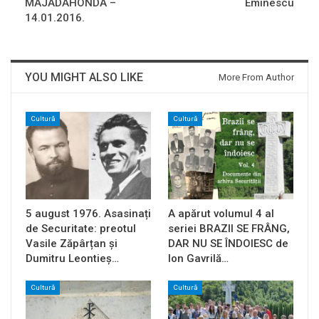
MAJADAHONDA –
Eminescu
14.01.2016.
YOU MIGHT ALSO LIKE
More From Author
Cultură
Cultură
5 august 1976. Asasinați
A apărut volumul 4 al
de Securitate: preotul
seriei BRAZII SE FRÂNG,
Vasile Zăpârțan și
DAR NU SE ÎNDOIESC de
Dumitru Leontieș…
Ion Gavrilă…
Cultură
Cultură