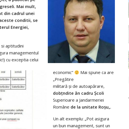
greseli. Mai mult,
 din cadrul unei
aceste conditii, se
erul Energiei,
si aptitudini
sigura managementul
ic!) cu exceptia celui
economic”
Mai spune ca are
„Pregătire
militară şi de autoapărare,
dobţndite ăn cadru Şcoli
Superioare a Jandarmeriei
Române
de la unitate Roşu
„.
Un alt exemplu: „Pot asigura
un bun management, sunt un