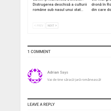
Distrugerea deschisă a culturii
dronă în Ro
române sub nasul unui stat…
din care do
PREV
NEXT
1 COMMENT
Adrian
Says
Vai de tine săracă țară românească!
LEAVE A REPLY