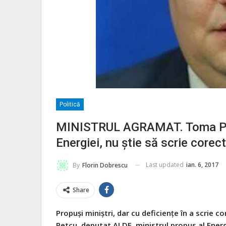
Politică
MINISTRUL AGRAMAT. Toma Pet
Energiei, nu ştie să scrie corect
Last updated
ian. 6, 2017
By
Florin Dobrescu
Share
Propuşi miniştri, dar cu deficienţe în a scrie c
Petcu, deputat ALDE, ministrul propus al Energ