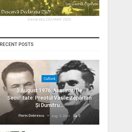
Declaratia 230 ANAF 2020
RECENT POSTS
Cultură
5 August 1976. Asasinați De
Securitate: Preotul Vasile Zăpârțan
Și Dumitru…
Florin Dobrescu
aug. 5, 2026
0