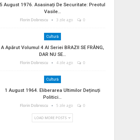
5 August 1976. Asasinați De Securitate: Preotul
Vasile…
Florin Dobrescu
3 zile ago
0
Cultură
A Apărut Volumul 4 Al Seriei BRAZII SE FRÂNG,
DAR NU SE…
Florin Dobrescu
4 zile ago
0
Cultură
1 August 1964. Eliberarea Ultimilor Deținuți
Politici…
Florin Dobrescu
5 zile ago
0
LOAD MORE POSTS