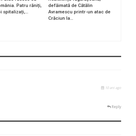
mânia. Patru răniți,
defăimată de Cătălin
i spitalizați,…
Avramescu printr-un atac de
Crăciun la…
10 ani ago
Reply