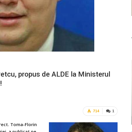
cu, propus de ALDE la Ministerul
!
714
1
orect. Toma-Florin
iei, a publicat pe