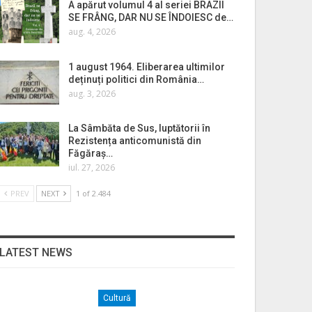
A apărut volumul 4 al seriei BRAZII
SE FRÂNG, DAR NU SE ÎNDOIESC de…
aug. 4, 2026
1 august 1964. Eliberarea ultimilor
deținuți politici din România…
aug. 3, 2026
La Sâmbăta de Sus, luptătorii în
Rezistența anticomunistă din
Făgăraș…
iul. 27, 2026
PREV
NEXT
1 of 2.484
LATEST NEWS
Cultură