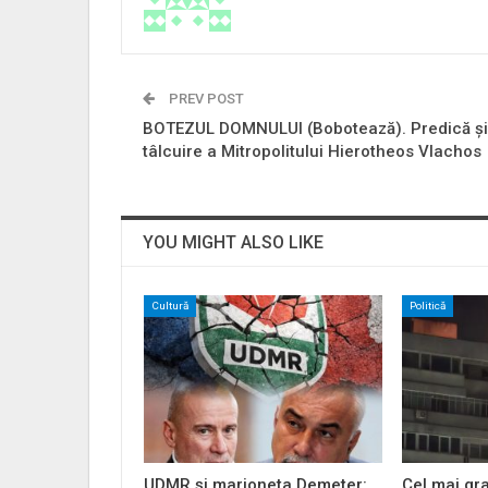
PREV POST
BOTEZUL DOMNULUI (Bobotează). Predică și
tâlcuire a Mitropolitului Hierotheos Vlachos
YOU MIGHT ALSO LIKE
Cultură
Politică
UDMR și marioneta Demeter:
Cel mai gr