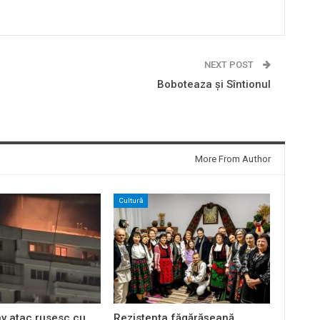
NEXT POST
Boboteaza și Sîntionul
More From Author
Cultură
av atac rusesc cu
Rezistența făgărășeană,