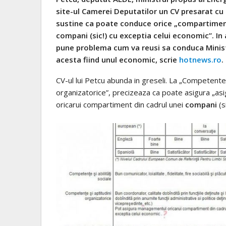
site-ul Camerei Deputatilor un CV presarat cu 
sustine ca poate conduce orice „compartiment
compani (sic!) cu exceptia celui economic”. In 
pune problema cum va reusi sa conduca Minist
acesta fiind unul economic, scrie
hotnews.ro
.
C
V-ul lui Petcu abunda in greseli. La „Competente 
organizatorice”, precizeaza ca poate asigura „a
oricarui compartiment din cadrul unei
compani
(s