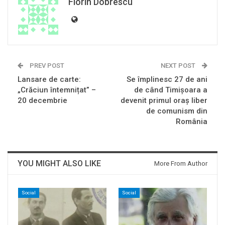
Florin Dobrescu
PREV POST
NEXT POST
Lansare de carte:
Se împlinesc 27 de ani
„Crăciun întemnițat” –
de când Timişoara a
20 decembrie
devenit primul oraş liber
de comunism din
România
YOU MIGHT ALSO LIKE
More From Author
Social
Social