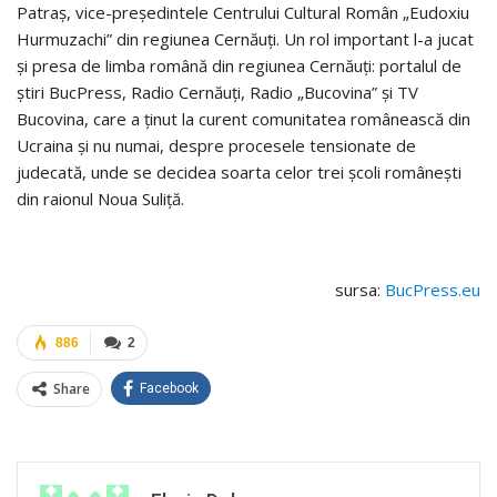
Patraş, vice-preşedintele Centrului Cultural Român „Eudoxiu
Hurmuzachi” din regiunea Cernăuţi. Un rol important l-a jucat
şi presa de limba română din regiunea Cernăuţi: portalul de
ştiri BucPress, Radio Cernăuţi, Radio „Bucovina” şi TV
Bucovina, care a ţinut la curent comunitatea românească din
Ucraina şi nu numai, despre procesele tensionate de
judecată, unde se decidea soarta celor trei şcoli româneşti
din raionul Noua Suliţă.
sursa:
BucPress.eu
886
2
Share
Facebook