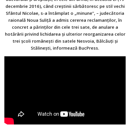
decembrie 2016), când creştinii sărbătoresc pe stil vechi
Sfântul Nicolae, s-a întâmplat o „minune”, – judecătoria
raională Noua Suliţă a admis cererea reclamanţilor, în
concret a părinţilor din cele trei sate, de anulare a
hotărârii privind lichidarea şi ulterior reorganizarea celor
trei şcoli româneşti din satele Nesvoia, Bălcăuţi şi
Stălineşti, informează BucPress.