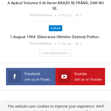
A Apărut Volumul 4 Al Seriei BRAZII SE FRÂNG, DAR NU
SE…
Florin Dobrescu
4 zile ago
0
Cultură
1 August 1964. Eliberarea Ultimilor Deținuți Politici…
Florin Dobrescu
5 zile ago
0
LOAD MORE POSTS
Facebook
Youtube
Join us on Facebook
Join us on Youtube
This website uses cookies to improve your experience. We'll
© 2025 - All Rights Reserved.