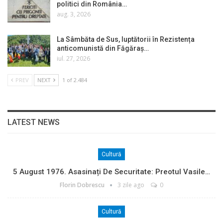
politici din România…
aug. 3, 2026
La Sâmbăta de Sus, luptătorii în Rezistența
anticomunistă din Făgăraș…
iul. 27, 2026
PREV
NEXT
1 of 2.484
LATEST NEWS
Cultură
5 August 1976. Asasinați De Securitate: Preotul Vasile…
Florin Dobrescu
3 zile ago
0
Cultură