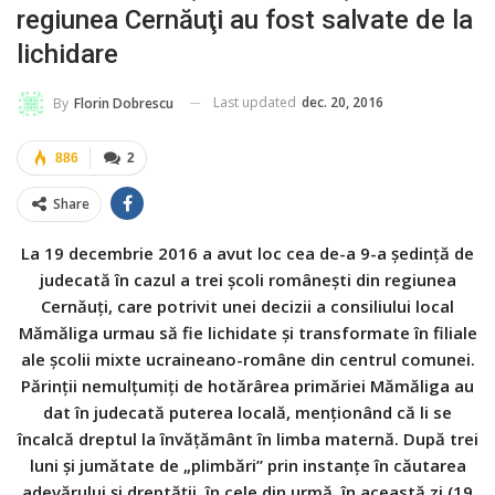
regiunea Cernăuţi au fost salvate de la
lichidare
Last updated
dec. 20, 2016
By
Florin Dobrescu
886
2
Share
La 19 decembrie 2016 a avut loc cea de-a 9-a şedinţă de
judecată în cazul a trei şcoli româneşti din regiunea
Cernăuţi, care potrivit unei decizii a consiliului local
Mămăliga urmau să fie lichidate şi transformate în filiale
ale şcolii mixte ucraineano-române din centrul comunei.
Părinţii nemulţumiţi de hotărârea primăriei Mămăliga au
dat în judecată puterea locală, menţionând că li se
încalcă dreptul la învăţământ în limba maternă. După trei
luni şi jumătate de „plimbări” prin instanţe în căutarea
adevărului şi dreptăţii, în cele din urmă, în această zi (19