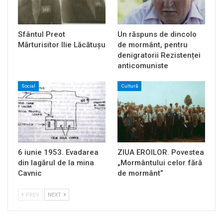
Sfântul Preot
Un răspuns de dincolo
Mărturisitor Ilie Lăcătușu
de mormânt, pentru
denigratorii Rezistenței
anticomuniste
Social
Cultură
6 iunie 1953. Evadarea
ZIUA EROILOR. Povestea
din lagărul de la mina
„Mormântului celor fără
Cavnic
de mormânt”
PREV
NEXT