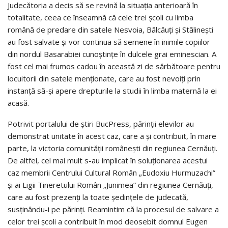
Judecătoria a decis să se revină la situaţia anterioară în
totalitate, ceea ce înseamnă că cele trei şcoli cu limba
română de predare din satele Nesvoia, Bălcăuţi şi Stălineşti
au fost salvate şi vor continua să semene în inimile copiilor
din nordul Basarabiei cunoştinţe în dulcele grai eminescian. A
fost cel mai frumos cadou în această zi de sărbătoare pentru
locuitorii din satele menţionate, care au fost nevoiţi prin
instanţă să-şi apere drepturile la studii în limba maternă la ei
acasă.
Potrivit portalului de ştiri BucPress, părinţii elevilor au
demonstrat unitate în acest caz, care a şi contribuit, în mare
parte, la victoria comunităţii româneşti din regiunea Cernăuţi.
De altfel, cel mai mult s-au implicat în soluţionarea acestui
caz membrii Centrului Cultural Român „Eudoxiu Hurmuzachi”
şi ai Ligii Tineretului Român „Junimea” din regiunea Cernăuţi,
care au fost prezenţi la toate şedinţele de judecată,
susţinându-i pe părinţi. Reamintim că la procesul de salvare a
celor trei şcoli a contribuit în mod deosebit domnul Eugen