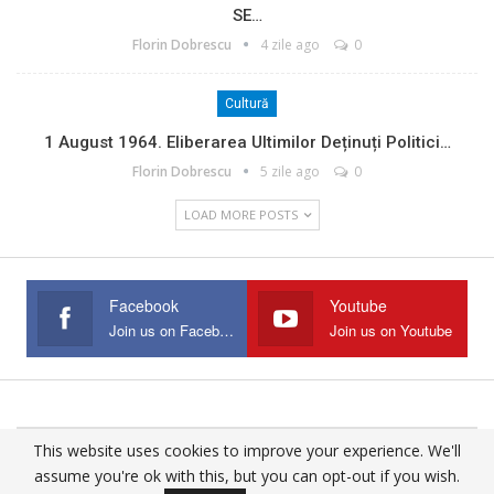
SE…
Florin Dobrescu
4 zile ago
0
Cultură
1 August 1964. Eliberarea Ultimilor Deținuți Politici…
Florin Dobrescu
5 zile ago
0
LOAD MORE POSTS
Facebook
Youtube
Join us on Facebook
Join us on Youtube
This website uses cookies to improve your experience. We'll
© 2025 - All Rights Reserved.
assume you're ok with this, but you can opt-out if you wish.
Website Design:
Buciumul