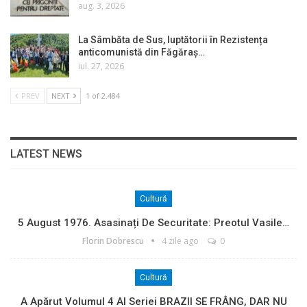
aug. 3, 2026
La Sâmbăta de Sus, luptătorii în Rezistența
anticomunistă din Făgăraș…
iul. 27, 2026
PREV
NEXT
1 of 2.484
LATEST NEWS
Cultură
5 August 1976. Asasinați De Securitate: Preotul Vasile…
Florin Dobrescu
4 zile ago
0
Cultură
A Apărut Volumul 4 Al Seriei BRAZII SE FRÂNG, DAR NU