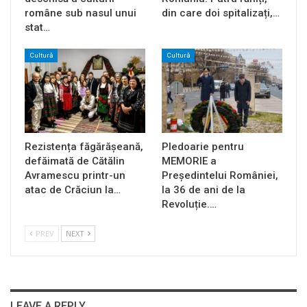
române sub nasul unui
din care doi spitalizați,…
stat…
Cultură
Cultură
Rezistența făgărășeană,
Pledoarie pentru
defăimată de Cătălin
MEMORIE a
Avramescu printr-un
Președintelui României,
atac de Crăciun la…
la 36 de ani de la
Revoluție.…
PREV
NEXT
LEAVE A REPLY