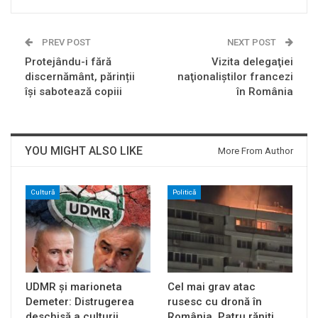
PREV POST
NEXT POST
Protejându-i fără
Vizita delegaţiei
discernământ, părinții
naţionaliştilor francezi
își sabotează copiii
în România
YOU MIGHT ALSO LIKE
More From Author
Cultură
Politică
UDMR și marioneta
Cel mai grav atac
Demeter: Distrugerea
rusesc cu dronă în
deschisă a culturii
România. Patru răniți,