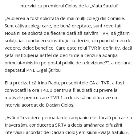
„Audierea a fost solicitată de mai mulți colegi din Comisie.
Sunt câțiva colegi care, pe bună dreptate, sunt revoltați.
Nouă ni se solicită de fiecare dată să salvăm TVR, să găsim
soluții, iar conducerea instituției ia decizii, din punctul meu de
vedere, deloc benefice. Care este rolul TVR în definitiv, dacă
șefa instituției ia astfel de decizii de a cenzura apariția
primului-ministru pe postul public de televiziune?”, a declarat
deputatul PNL Gigel Știrbu.
El a precizat că Irina Radu, președintele CA al TVR, a fost
convocată la ora 14.00 pentru a fi audiată cu privire la
motivele pentru care TVR 1 a decis să nu difuzeze un
interviu acordat de Dacian Cioloș.
„Având în vedere perioada de campanie electorală pe care o
traversăm, conducerea SRTv a decis amânarea difuzării
interviului acordat de Dacian Cioloș emisiunii «Viața Satului».