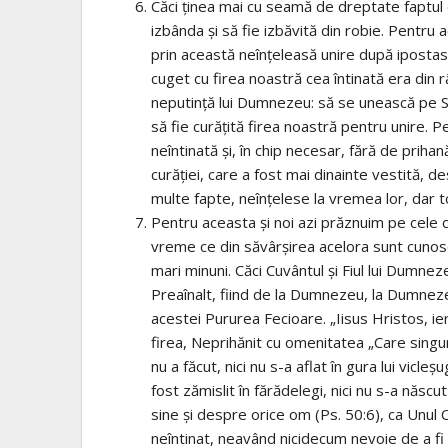
Căci ţinea mai cu seamă de dreptate faptul de
izbânda şi să fie izbăvită din robie. Pentru
prin această neînţeleasă unire după ipostas.
cuget cu firea noastră cea întinată era din r
neputinţă lui Dumnezeu: să se unească pe Si
să fie curăţită firea noastră pentru unire. 
neîntinată şi, în chip necesar, fără de prihan
curăţiei, care a fost mai dinainte vestită, de
multe fapte, neînţelese la vremea lor, dar t
Pentru aceasta şi noi azi prăznuim pe cele 
vreme ce din săvârşirea acelora sunt cunosc
mari minuni. Căci Cuvântul şi Fiul lui Dumne
Preaînalt, fiind de la Dumnezeu, la Dumnezeu
acestei Pururea Fecioare. „Iisus Hristos, ieri
firea, Neprihănit cu omenitatea „Care singu
nu a făcut, nici nu s-a aflat în gura lui vicle
fost zămislit în fărădelegi, nici nu s-a năs
sine şi despre orice om (Ps. 50:6), ca Unul C
neîntinat, neavând nicidecum nevoie de a fi c