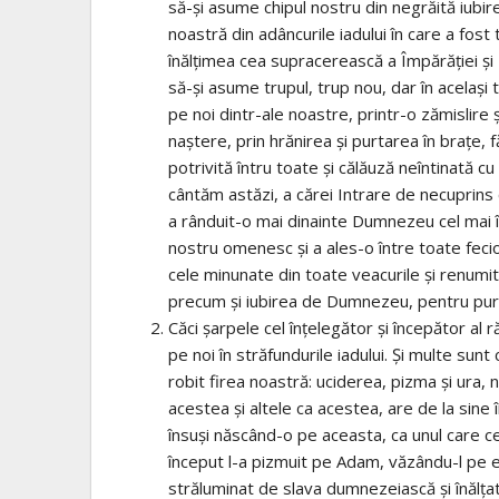
să-şi asume chipul nostru din negrăită iubir
noastră din adâncurile iadului în care a fost 
înălţimea cea supracerească a Împărăţiei şi 
să-şi asume trupul, trup nou, dar în acelaşi
pe noi dintr-ale noastre, printr-o zămislire 
naştere, prin hrănirea şi purtarea în braţe, 
potrivită întru toate şi călăuză neîntinată 
cântăm astăzi, a cărei Intrare de necuprins
a rânduit-o mai dinainte Dumnezeu cel mai 
nostru omenesc şi a ales-o între toate fecio
cele minunate din toate veacurile şi renumit
precum şi iubirea de Dumnezeu, pentru purtar
Căci şarpele cel înţelegător şi începător al r
pe noi în străfundurile iadului. Şi multe sunt
robit firea noastră: uciderea, pizma şi ura, n
acestea şi altele ca acestea, are de la sine
însuşi născând-o pe aceasta, ca unul care cel
început l-a pizmuit pe Adam, văzându-l pe el
străluminat de slava dumnezeiască şi înălţat