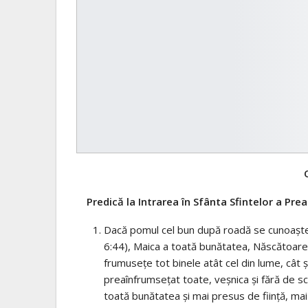
Predică la Intrarea în Sfânta Sfintelor a P
Dacă pomul cel bun după roadă se cunoaşte, 
6:44), Maica a toată bunătatea, Născătoarea 
frumuseţe tot binele atât cel din lume, cât 
preaînfrumseţat toate, veşnica şi fără de s
toată bunătatea şi mai presus de fiinţă, mai d