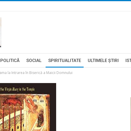
POLITICĂ
SOCIAL
SPIRITUALITATE
ULTIMELE ŞTIRI
IS
lama la Intrarea în Biserică a Maicii Domnului