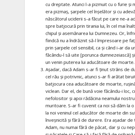
cu dreptate. Atunci l-a pizmuit cu o furie şi m
era pizmaş, şarpele cel înşelător şi cu adevă
născătorul uciderii s-a făcut pe care ne-a a
spre batjocură prin tirania lui, în cel mai î
chipul şi asemănarea lui Dumnezeu. Or, înfric
fiindcă nu a îndrăznit să-l împresoare pe faţ
prin şarpele cel sensibil, ca şi când i-ar da 
făcându-l să uite [porunca dumnezeiască] şi,
un venin puterea lui aducătoare de moarte.
Aşadar, dacă Adam s-ar fi ţinut strâns de d
cel rău şi potrivnic, atunci s-ar fi arătat bi
batjocura cea aducătoare de moarte, ruşinân
viclean. Dar el, de bună voie făcându-i loc, c
nefolositor şi apoi rădăcina neamului nostru 
muritoare. S-ar fi cuvenit ca noi să dăm la
la noi veninul cel aducător de moarte din sufl
înveşnicită şi fără de durere. Era aşadar de
Adam, nu numai fără de păcat, dar şi cu nepu
şi păcatele şi Care să-i facă fără de prihană p