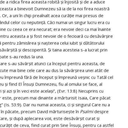
 a ridica firea aceasta robită şi înjosită şi de a aduce
 aceasta a binevoit Dumnezeu să ia de la noi firea noastră
 Or, a uni în chip preaînalt acea curăţie mai presus de
ândul celor cu neputinţă. Căci numai un singur lucru era cu
ne cu ceea ce era necurat; era nevoie deci ca mai înainte
Pentru aceasta a şi fost nevoie de o fecioară cu desăvârşire
ă pentru zămislirea şi naşterea celui iubit şi dătătorului
săvârşită şi descoperită. Şi taina acesteia s-a lucrat prin
oate s-au redus la una.
care s-au săvârşit atunci ca început pentru aceasta, de
ute mai bine cele care au dus la săvârşirea unei atât de
zeu împreună fără de început şi împreună veşnic cu Tatăl cel
 şi fiind El Însuşi Dumnezeu, fiu al omului se face, al
 şi azi şi în veci este acelaşi”, (Evr. 13:8) Necuprins cu
r este, precum mai dinainte a mărturisit Isaia, Care păcat
şug” (Is. 53:9). Dar nu numai aceasta, ci şi singurul Care nu a
cut în păcate, precum David mărturiseşte în
Psalmi
despre
are, şi după aplecarea voii, este desăvârşit curat şi
urăţit de ceva, fiind curat prin Sine Însuşi, pentru ca astfel