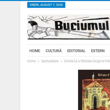
VINERI, AUGUST 7, 2026
HOME
CULTURĂ
EDITORIAL
EXTERN
Home
Spiritualitate
Omilia 52 a Sfântului Grigorie Pa