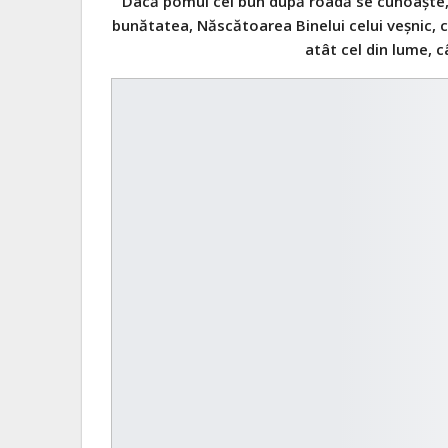
Dacă pomul cel bun după roadă se cunoaşte,
bunătatea, Născătoarea Binelui celui veşnic, 
atât cel din lume, c