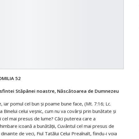
OMILIA 52
reasfintei Stăpânei noastre, Născătoarea de Dumnezeu
iar pomul cel bun şi poame bune face, (Mt. 7:16; Lc.
Binelui celui veşnic, cum nu va covârşi prin bunătate şi
şi cel mai presus de lume? Căci puterea care a
chimbare icoană a bunătăţii, Cuvântul cel mai presus de
inainte de veci, Fiul Tatălui Celui Preaînalt, fiindu-i voia