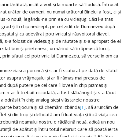
ai întărâtată, încât a voit şi la moarte să îl aducă. Întrucât
rat urâtor de oameni, nu numai urâtorul Binelui a fost, ci şi
dus-o nouă, legându-ne prin ea cu vicleşug. Căci l-a tras
nalt grad şi în chip nedrept, pe cel zidit de Dumnezeu după
oşatul şi cu adevărat potrivnicul şi răuvoitorul diavol,
ă, s-a folosit de vicleşug şi de răutate şi s-a apropiat de el
un sfat bun şi prietenesc, urmărind să îi răpească locul,
 prin sfatul cel potrivnic lui Dumnezeu, să verse în om ca
umnezeiasca poruncă şi s-ar fi scuturat pe dată de sfatul
ruitor asupra vrăjmaşului şi ar fi rămas mai presus de
d după putere pe cel care îl lovea în chip pizmaş şi
um n-ar fi trebuit niciodată, a fost slăbănogit şi s-a făcut
a odrăslit în chip analog sieşi vlăstarele noastre
 o parte batjocura şi să chemăm izbânda
[1]
, să aruncăm de
et şi din trup şi deîndată am fi luat viaţa şi încă viaţa cea
 trebuinţă neamului nostru o rădăcină nouă, adică un nou
tinţă de abătut şi întru totul nebiruit Care să poată ierta
e cei vinovaţi, şi nu doar viu fiind, ci şi de viaţă Făcător,