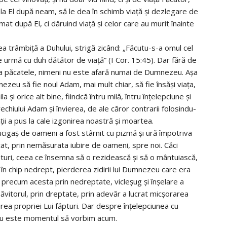
in la El după neam, să le dea în schimb viaţă şi dezlegare de
mat după El, ci dăruind viaţă şi celor care au murit înainte
a trâmbiţă a Duhului, strigă zicând: „Făcutu-s-a omul cel
e urmă cu duh dătător de viaţă” (I Cor. 15:45). Dar fără de
rta păcatele, nimeni nu este afară numai de Dumnezeu. Aşa
ezeu să fie noul Adam, mai mult chiar, să fie însăşi viaţa,
la şi orice alt bine, fiindcă întru milă, întru înţelepciune şi
chiului Adam şi învierea, de ale căror contrarii folosindu-
ţii a pus la cale izgonirea noastră şi moartea.
ucigaş de oameni a fost stârnit cu pizmă şi ură împotriva
işcat, prin nemăsurata iubire de oameni, spre noi. Căci
pturi, ceea ce însemna să o rezidească şi să o mântuiască,
, în chip nedrept, pierderea zidirii lui Dumnezeu care era
ar precum acesta prin nedreptate, vicleşug şi înşelare a
Izbăvitorul, prin dreptate, prin adevăr a lucrat micşorarea
noirea propriei Lui făpturi. Dar despre înţelepciunea cu
nu este momentul să vorbim acum.