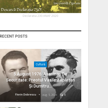
Declaratia 230 ANAF 2020
RECENT POSTS
Cultură
5 August 1976. Asasinați De
Securitate: Preotul Vasile Zăpârțan
Și Dumitru…
Florin Dobrescu
aug. 5, 2026
0