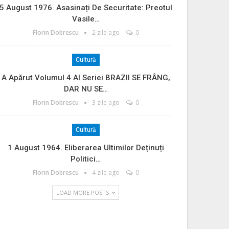
5 August 1976. Asasinați De Securitate: Preotul
Vasile…
Florin Dobrescu
2 zile ago
0
Cultură
A Apărut Volumul 4 Al Seriei BRAZII SE FRÂNG,
DAR NU SE…
Florin Dobrescu
3 zile ago
0
Cultură
1 August 1964. Eliberarea Ultimilor Deținuți
Politici…
Florin Dobrescu
4 zile ago
0
LOAD MORE POSTS