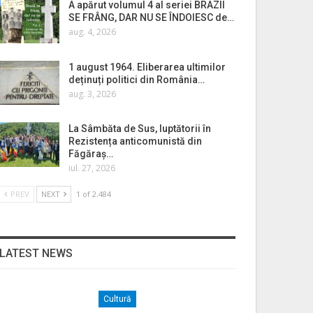
A apărut volumul 4 al seriei BRAZII
SE FRÂNG, DAR NU SE ÎNDOIESC de…
aug. 4, 2026
1 august 1964. Eliberarea ultimilor
deținuți politici din România…
aug. 3, 2026
La Sâmbăta de Sus, luptătorii în
Rezistența anticomunistă din
Făgăraș…
iul. 27, 2026
PREV
NEXT
1 of 2.484
LATEST NEWS
Cultură