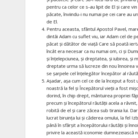
pentru ca celor ce s-au lipit de El şi care v
păcate, înviindu-i nu numai pe cei care au ur
de El.
Pentru aceasta, sfântul Apostol Pavel, mare
dintâi Adam cu suflet viu, iar Adam cel de p
păcat şi dătător de viaţă Care să poată ie
încât era necesar ca nu numai om, ci şi Dumn
şi înţelepciunea, şi dreptatea, şi iubirea, şi mi
dreptate urma să lucreze din nou înnoirea ve
se şarpele cel înţelegător începător al răută
Aşadar, aşa cum cel ce de la început a fost 
noastră la fel şi Începătorul vieţii a fost m
dorind, în chip drept, mântuirea propriei fă
precum şi începătorul răutăţii acela a râvnit
robită de el şi care zăcea sub tirania lui. D
lucrat biruinţa lui şi căderea omului, la fel 
până în sfârşit a începătorului răutăţii şi în
privire la această iconomie dumnezeiască 