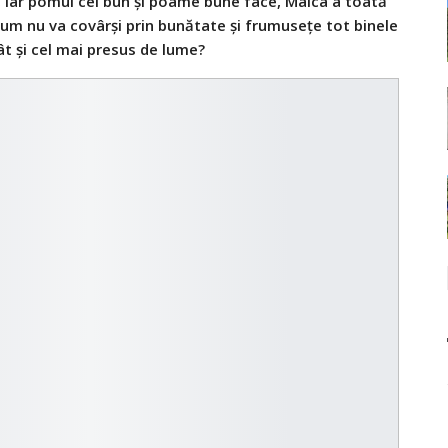
 iar pomul cel bun şi poame bune face, Maica a toată
cum nu va covârşi prin bunătate şi frumuseţe tot binele
ât şi cel mai presus de lume?