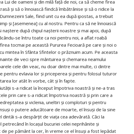
ea Lui de oameni şi din milă faţă de noi, ca să cheme firea
trasă şi să o înnoiască fiindcă îmbătrânise şi să o ridice la
Dumnezeirii Sale, fiind unit cu ea după ipostas, a trebuit
 timp şi [asemenea] cu al nostru. Pentru ca să ne înnoiască
şi naştere după chipul naşterii noastre şi mai apoi, după
făcându-se întru toate ca noi pentru noi, a aflat roabă
cu firea tocmai pe această Pururea Fecioară pe care şi noi o
 cu mintea în Sfânta Sfintelor o prăznuim acum. Pe aceasta
înainte de veci spre mântuirea şi chemarea neamului
arele cele din veac, nu doar dintre mai multe, ci dintre
e pentru evlavia lor şi priceperea şi pentru folosul tuturor
ea lor atât în vorbe, cât şi în fapte.
ăutăţii s-a ridicat la început împotriva noastră şi ne-a tras
 cele prin care s-a ridicat împotriva noastră şi prin care a
edreptatea şi viclenia, uneltiri şi comploturi şi pentru
 însuşi o putere aducătoare de moarte, el însuşi de la sine
 dintâi s-a despărţit de viaţa cea adevărată. Căci la
 petrecând în locaşul bucuriei celei neprihănite şi
 de pe pământ la cer, în vreme ce el însuşi a fost lepădat