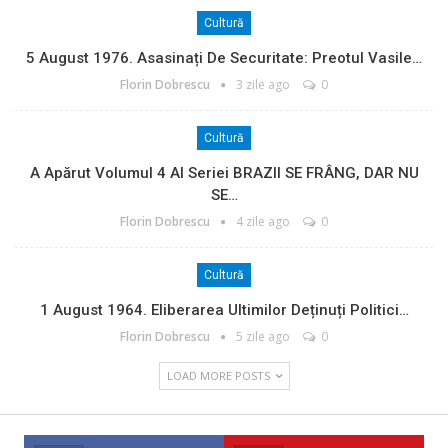
Cultură
5 August 1976. Asasinați De Securitate: Preotul Vasile…
Florin Dobrescu
3 zile ago
0
Cultură
A Apărut Volumul 4 Al Seriei BRAZII SE FRÂNG, DAR NU
SE…
Florin Dobrescu
4 zile ago
0
Cultură
1 August 1964. Eliberarea Ultimilor Deținuți Politici…
Florin Dobrescu
5 zile ago
0
LOAD MORE POSTS