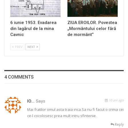
6 iunie 1953. Evadarea
ZIUA EROILOR. Povestea
din lagărul de la mina
„Mormântului celor fără
Cavnic
de mormânt”
PREV
NEXT
4 COMMENTS
10 ani ago
IO...
Says
Mai fratilor omul asta traia inca.Sa nu fi facut o crima cei
ce-l cocolosesc prea mult intru sfintenie.
Reply