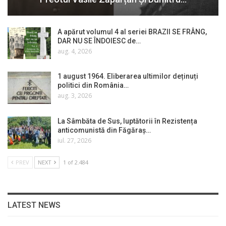
A apărut volumul 4 al seriei BRAZII SE FRÂNG,
DAR NU SE ÎNDOIESC de…
aug. 4, 2026
1 august 1964. Eliberarea ultimilor deținuți
politici din România…
aug. 3, 2026
La Sâmbăta de Sus, luptătorii în Rezistența
anticomunistă din Făgăraș…
iul. 27, 2026
PREV
NEXT
1 of 2.484
LATEST NEWS