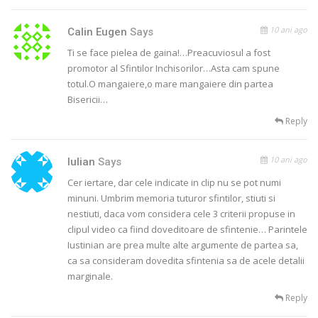
10 ani ago
Calin Eugen
Says
Ti se face pielea de gaina!…Preacuviosul a fost
promotor al Sfintilor Inchisorilor…Asta cam spune
totul.O mangaiere,o mare mangaiere din partea
Bisericii…
Reply
10 ani ago
Iulian
Says
Cer iertare, dar cele indicate in clip nu se pot numi
minuni. Umbrim memoria tuturor sfintilor, stiuti si
nestiuti, daca vom considera cele 3 criterii propuse in
clipul video ca fiind doveditoare de sfintenie… Parintele
Iustinian are prea multe alte argumente de partea sa,
ca sa consideram dovedita sfintenia sa de acele detalii
marginale.
Reply