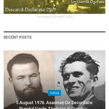
Declaratia 230 ANAF 2020
RECENT POSTS
Cultură
5 August 1976. Asasinați De Securitate:
Preotul Vasile Zăpârțan Și Dumitru…