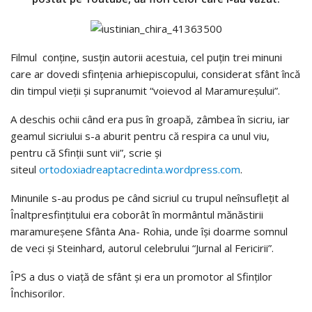
Filmul conţine, susțin autorii acestuia, cel puțin trei minuni
care ar dovedi sfințenia arhiepiscopului, considerat sfânt încă
din timpul vieții și supranumit “voievod al Maramureșului”.
A deschis ochii când era pus în groapă, zâmbea în sicriu, iar
geamul sicriului s-a aburit pentru că respira ca unul viu,
pentru că Sfinții sunt vii”, scrie și
siteul
ortodoxiadreaptacredinta.wordpress.com
.
Minunile s-au produs pe când sicriul cu trupul neînsuflețit al
Înaltpresfințitului era coborât în mormântul mănăstirii
maramureșene Sfânta Ana- Rohia, unde își doarme somnul
de veci și Steinhard, autorul celebrului “Jurnal al Fericirii”.
ÎPS a dus o viață de sfânt și era un promotor al Sfinților
Închisorilor.