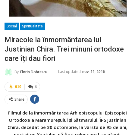
Social
Spiritualitate
Miracole la înmormântarea lui
Justinian Chira. Trei minuni ortodoxe
care îți dau fiori
Last updated
nov. 11, 2016
By
Florin Dobrescu
910
4
Share
Filmul de la înmormântarea Arhiepiscopului Episcopiei
Ortodoxe a Maramureşului şi Sătmarului, ÎPS Justinian
Chira, decedat pe 30 octombrie, la vârsta de 95 de ani,
postat pe Youtube, dă fiori celor care l-au văzut.