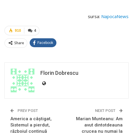
sursa:
NapocaNews
910
4
Share
Facebook
Florin Dobrescu
PREV POST
NEXT POST
America a câştigat,
Marian Munteanu: Am
Sistemul a pierdut,
avut dintotdeauna
războiul continuă
crucea nu numai la