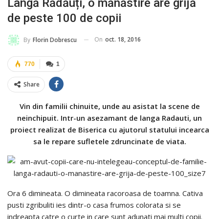
Lângă Rădăuți, o mănăstire are grijă
de peste 100 de copii
On
oct. 18, 2016
By
Florin Dobrescu
770
1
Share
Vin din familii chinuite, unde au asistat la scene de
neinchipuit. Intr-un asezamant de langa Radauti, un
proiect realizat de Biserica cu ajutorul statului incearca
sa le repare sufletele zdruncinate de viata.
Ora 6 dimineata. O dimineata racoroasa de toamna. Cativa
pusti zgribuliti ies dintr-o casa frumos colorata si se
indreapta catre o curte in care sunt adunati mai multi copii.