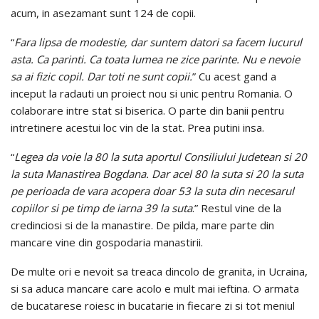
acum, in asezamant sunt 124 de copii.
“
Fara lipsa de modestie, dar suntem datori sa facem lucurul
asta. Ca parinti. Ca toata lumea ne zice parinte. Nu e nevoie
sa ai fizic copil. Dar toti ne sunt copii.
” Cu acest gand a
inceput la radauti un proiect nou si unic pentru Romania. O
colaborare intre stat si biserica. O parte din banii pentru
intretinere acestui loc vin de la stat. Prea putini insa.
“
Legea da voie la 80 la suta aportul Consiliului Judetean si 20
la suta Manastirea Bogdana. Dar acel 80 la suta si 20 la suta
pe perioada de vara acopera doar 53 la suta din necesarul
copiilor si pe timp de iarna 39 la suta
.” Restul vine de la
credinciosi si de la manastire. De pilda, mare parte din
mancare vine din gospodaria manastirii.
De multe ori e nevoit sa treaca dincolo de granita, in Ucraina,
si sa aduca mancare care acolo e mult mai ieftina. O armata
de bucatarese roiesc in bucatarie in fiecare zi si tot meniul