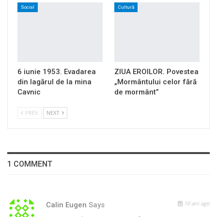
Social
Cultură
6 iunie 1953. Evadarea
ZIUA EROILOR. Povestea
din lagărul de la mina
„Mormântului celor fără
Cavnic
de mormânt”
PREV
NEXT
1 COMMENT
10 ani ago
Calin Eugen
Says