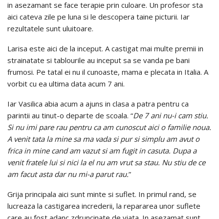
in asezamant se face terapie prin culoare. Un profesor sta
aici cateva zile pe luna si le descopera taine picturii. Iar
rezultatele sunt uluitoare.
Larisa este aici de la inceput. A castigat mai multe premii in
strainatate si tablourile au inceput sa se vanda pe bani
frumosi. Pe tatal ei nu il cunoaste, mama e plecata in Italia. A
vorbit cu ea ultima data acum 7 ani.
Iar Vasilica abia acum a ajuns in clasa a patra pentru ca
parintii au tinut-o departe de scoala. “
De 7 ani nu-i cam stiu.
Si nu imi pare rau pentru ca am cunoscut aici o familie noua.
A venit tata la mine sa ma vada si pur si simplu am avut o
frica in mine cand am vazut si am fugit in casuta. Dupa a
venit fratele lui si nici la el nu am vrut sa stau. Nu stiu de ce
am facut asta dar nu mi-a parut rau.
”
Grija principala aici sunt minte si suflet. In primul rand, se
lucreaza la castigarea increderii, la repararea unor suflete
care au fost adanc zdruncinate de viata. In asezamat sunt