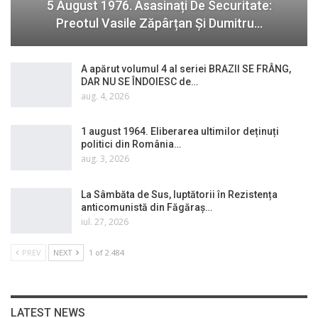
5 August 1976. Asasinați De Securitate:
Preotul Vasile Zăpârțan Și Dumitru…
A apărut volumul 4 al seriei BRAZII SE FRÂNG,
DAR NU SE ÎNDOIESC de…
aug. 4, 2026
1 august 1964. Eliberarea ultimilor deținuți
politici din România…
aug. 3, 2026
La Sâmbăta de Sus, luptătorii în Rezistența
anticomunistă din Făgăraș…
iul. 27, 2026
PREV
NEXT
1 of 2.484
LATEST NEWS