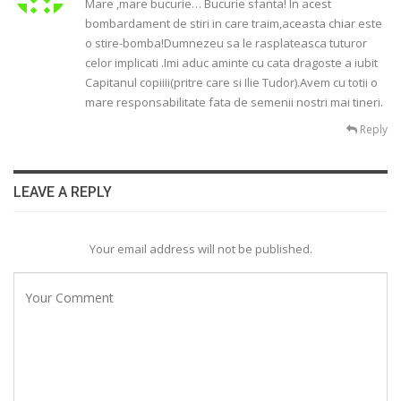
Mare ,mare bucurie… Bucurie sfanta! In acest
bombardament de stiri in care traim,aceasta chiar este
o stire-bomba!Dumnezeu sa le rasplateasca tuturor
celor implicati .Imi aduc aminte cu cata dragoste a iubit
Capitanul copiiii(pritre care si Ilie Tudor).Avem cu totii o
mare responsabilitate fata de semenii nostri mai tineri.
Reply
LEAVE A REPLY
Your email address will not be published.