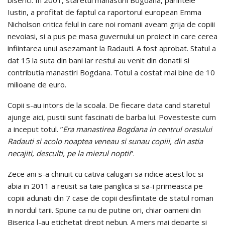
Iustin, a profitat de faptul ca raportorul european Emma
Nicholson critica felul in care noi romanii aveam grija de copiii
nevoiasi, si a pus pe masa guvernului un proiect in care cerea
infiintarea unui asezamant la Radauti. A fost aprobat. Statul a
dat 15 la suta din bani iar restul au venit din donatii si
contributia manastiri Bogdana. Totul a costat mai bine de 10
milioane de euro.
Copii s-au intors de la scoala. De fiecare data cand staretul
ajunge aici, pustii sunt fascinati de barba lui. Povesteste cum
a inceput totul. ”
Era manastirea Bogdana in centrul orasului
Radauti si acolo noaptea veneau si sunau copiii, din astia
necajiti, desculti, pe la miezul noptii
”.
Zece ani s-a chinuit cu cativa calugari sa ridice acest loc si
abia in 2011 a reusit sa taie panglica si sa-i primeasca pe
copiii adunati din 7 case de copii desfiintate de statul roman
in nordul tarii. Spune ca nu de putine ori, chiar oameni din
Biserica l-au etichetat drept nebun. A mers mai departe si