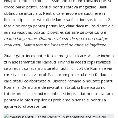
Noaptea, intr-un colt al asezamantului munca abia incepe. Se
coace paine pentru copii si pentru cateva magazine. Banii
obtinuti se intorc aici. Pentru ca e nevoie de sustinere in
fiecare clipa ca acest colt de lume sa functioneze. In casa 2
fetele se roaga pentru parintii lor, chiar daca multe dintre ele
nu i-au vazut niciodata. ”
Doamne, cat este de bine cand e
mama langa mine. Doamne cat este de rau ca nu-l vad pe
tatal meu. Mama tata ma iubeste si de mine se ingrijeste…
”
Ziua e gata. Incolonat,e fetele merg la culcare. Asa se inche o
zi in asezamantul din Radauti. Privind la acesti copii realizezi
ce a reusit sa faca aici staretul Iustin: un colt de Romanie vie
care isi lucreaza viitorul. Pana acum proiectul de la Radauti, in
care statul colaboreaza cu Biserica ramane o noutate pentru
Romania. De aici are de invatat si statul, si Biserica ,si noi
toti. Modelul ar trebui multiplicat si imprastiat prin toata tara
pentru a le oferi copiilor cu probleme o sansa si pentru a
ajuta viitorul acestei tari.