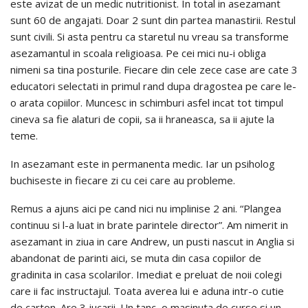
este avizat de un medic nutritionist. In total in asezamant
sunt 60 de angajati. Doar 2 sunt din partea manastirii. Restul
sunt civili. Si asta pentru ca staretul nu vreau sa transforme
asezamantul in scoala religioasa. Pe cei mici nu-i obliga
nimeni sa tina posturile. Fiecare din cele zece case are cate 3
educatori selectati in primul rand dupa dragostea pe care le-
o arata copiilor. Muncesc in schimburi asfel incat tot timpul
cineva sa fie alaturi de copii, sa ii hraneasca, sa ii ajute la
teme.
In asezamant este in permanenta medic. Iar un psiholog
buchiseste in fiecare zi cu cei care au probleme.
Remus a ajuns aici pe cand nici nu implinise 2 ani. “Plangea
continuu si l-a luat in brate parintele director”. Am nimerit in
asezamant in ziua in care Andrew, un pusti nascut in Anglia si
abandonat de parinti aici, se muta din casa copiilor de
gradinita in casa scolarilor. Imediat e preluat de noii colegi
care ii fac instructajul. Toata averea lui e aduna intr-o cutie
de carton. Are 3 jucarii. Un tanc, o masinuta de curse si un