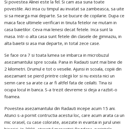
Si povestea Alinei este la fel. Si cam asa suna toate
povestile. Aici insa cu timpul au invatat sa zambeasca, sa uite
si sa mearga mai departe. Sa se bucure de copilarie. Dupa ce
maica face ultimele verificari in tinuta fetelor ne mutam in
casa baietilor. Ceva mai lenesi decat fetele. Inca sunt la
masa. Intr-o alta casa sunt fetele din clasele de gimnaziu, in
alta baietii si asa mai departe, in total zece case.
Se face ora 7 si toata lumea se imbarca in microbuzul
asezamantului spre scoala. Pana in Radauti sunt mai bine de
2 kilometri. Drumul e tot o veselie. Ajunsi in scoala, copiii din
asezamant se pierd printre colegii lor si nu exista nici un
semn care sa arate ca ar fi altfel fata de ceilalti. Tina isi
ocupa locul in banca. S-a trezit devreme si deja a razbit-o
foamea.
Povestea asezamantului din Radauti incepe acum 15 ani.
Atunci s-a pornit contructia acestui loc, care acum arata ca un
mic orasel, cu case colorate, asezate in evantai in jurul unei
biserici. In 2001, staretul manastirii Bogdana, parintele