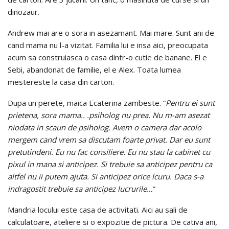
dinozaur.
Andrew mai are o sora in asezamant. Mai mare. Sunt ani de
cand mama nu l-a vizitat. Familia lui e insa aici, preocupata
acum sa construiasca o casa dintr-o cutie de banane. El e
Sebi, abandonat de familie, el e Alex. Toata lumea
mestereste la casa din carton.
Dupa un perete, maica Ecaterina zambeste. “
Pentru ei sunt
prietena, sora mama.. .psiholog nu prea. Nu m-am asezat
niodata in scaun de psiholog. Avem o camera dar acolo
mergem cand vrem sa discutam foarte privat. Dar eu sunt
pretutindeni. Eu nu fac consiliere. Eu nu stau la cabinet cu
pixul in mana si anticipez. Si trebuie sa anticipez pentru ca
altfel nu ii putem ajuta. Si anticipez orice lcuru. Daca s-a
indragostit trebuie sa anticipez lucrurile…
”
Mandria locului este casa de activitati. Aici au sali de
calculatoare, ateliere si o expozitie de pictura. De cativa ani,