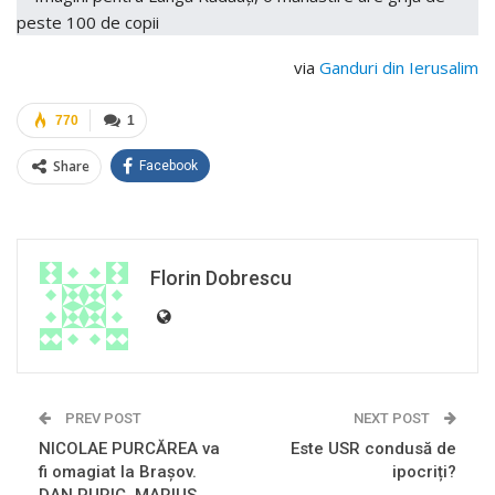
via
Ganduri din Ierusalim
770
1
Share
Facebook
Florin Dobrescu
PREV POST
NEXT POST
NICOLAE PURCĂREA va
Este USR condusă de
fi omagiat la Braşov.
ipocriți?
DAN PURIC, MARIUS