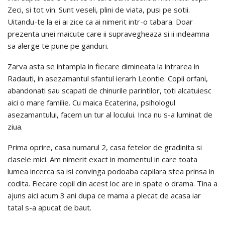
Zeci, si tot vin. Sunt veseli, plini de viata, pusi pe sotii.
Uitandu-te la ei ai zice ca ai nimerit intr-o tabara. Doar
prezenta unei maicute care ii supravegheaza si ii indeamna
sa alerge te pune pe ganduri.
Zarva asta se intampla in fiecare dimineata la intrarea in
Radauti, in asezamantul sfantul ierarh Leontie. Copii orfani,
abandonati sau scapati de chinurile parintilor, toti alcatuiesc
aici o mare familie. Cu maica Ecaterina, psihologul
asezamantului, facem un tur al locului. Inca nu s-a luminat de
ziua.
Prima oprire, casa numarul 2, casa fetelor de gradinita si
clasele mici. Am nimerit exact in momentul in care toata
lumea incerca sa isi convinga podoaba capilara stea prinsa in
codita. Fiecare copil din acest loc are in spate o drama. Tina a
ajuns aici acum 3 ani dupa ce mama a plecat de acasa iar
tatal s-a apucat de baut.