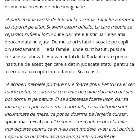
drame mai presus de orice imaginatie.
“
A participat la varsta de 5-6 ani la o crima. Tatal lui a omorat
cu toporul pe altul. Si avem cazuri dificile. La care trebuie sa
reparam sufletul lor
”, spune parintele Iustin. Iar legislatia
deocamdata nu ajuta. De multe ori statul ii scoate pe copii
din asezamant si ii reda familiei, unde sunt batuti, pusi sa
cerseasca, abuzati. Asezamantul de la Radauti este prima
institutie de acest gen care a dat in judecata statul pentru ca
a recupera un copil dintr-o familie. Si a reusit.
“
A acoperi nevoiele primare nu e foarte greu. Pentru ca ei cer
foarte putin, se satura si cu o felie de paine daca le-o dai sau
pot dormi si pe patura. Ei se adapteaza foarte usor, dar sa
inteleaga ca pot avea o masa normala, ca sarbatorile sunt
incununate de mese, ca pot sa doarma pe lenjerie curata
”,
spune maica Ecaterina. “
Trebuiesc pregatiti pentru familie
mai departe pentru ca ei n-au avut modele, n-au avut parinti.
Copii lor sa nu trebuiasca sa ajunga intr-un astfel de