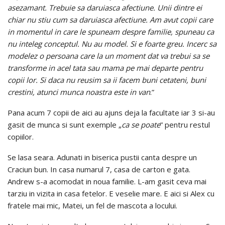
asezamant. Trebuie sa daruiasca afectiune. Unii dintre ei
chiar nu stiu cum sa daruiasca afectiune. Am avut copii care
in momentul in care le spuneam despre familie, spuneau ca
nu inteleg conceptul. Nu au model. Si e foarte greu. Incerc sa
modelez o persoana care la un moment dat va trebui sa se
transforme in acel tata sau mama pe mai departe pentru
copii lor. Si daca nu reusim sa ii facem buni cetateni, buni
crestini, atunci munca noastra este in van
.”
Pana acum 7 copii de aici au ajuns deja la facultate iar 3 si-au
gasit de munca si sunt exemple „
ca se poate
” pentru restul
copiilor.
Se lasa seara. Adunati in biserica pustii canta despre un
Craciun bun. In casa numarul 7, casa de carton e gata.
Andrew s-a acomodat in noua familie. L-am gasit ceva mai
tarziu in vizita in casa fetelor. E veselie mare. E aici si Alex cu
fratele mai mic, Matei, un fel de mascota a locului.