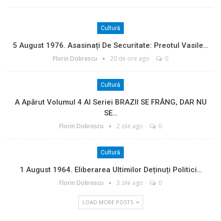
Cultură
5 August 1976. Asasinați De Securitate: Preotul Vasile…
Florin Dobrescu
20 de ore ago
0
Cultură
A Apărut Volumul 4 Al Seriei BRAZII SE FRÂNG, DAR NU
SE…
Florin Dobrescu
2 zile ago
0
Cultură
1 August 1964. Eliberarea Ultimilor Deținuți Politici…
Florin Dobrescu
3 zile ago
0
LOAD MORE POSTS