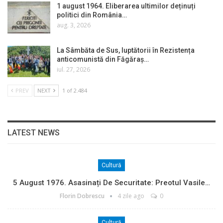
1 august 1964. Eliberarea ultimilor deținuți
politici din România…
aug. 3, 2026
La Sâmbăta de Sus, luptătorii în Rezistența
anticomunistă din Făgăraș…
iul. 27, 2026
PREV
NEXT
1 of 2.484
LATEST NEWS
Cultură
5 August 1976. Asasinați De Securitate: Preotul Vasile…
Florin Dobrescu
4 zile ago
0
Cultură