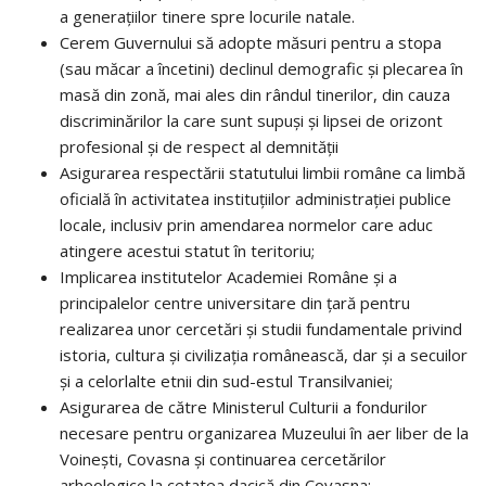
a generaţiilor tinere spre locurile natale.
Cerem Guvernului să adopte măsuri pentru a stopa
(sau măcar a încetini) declinul demografic şi plecarea în
masă din zonă, mai ales din rândul tinerilor, din cauza
discriminărilor la care sunt supuşi şi lipsei de orizont
profesional şi de respect al demnităţii
Asigurarea respectării statutului limbii române ca limbă
oficială
în activitatea instituţiilor administraţiei publice
locale, inclusiv prin amendarea normelor care aduc
atingere acestui statut în teritoriu;
Implicarea institutelor Academiei Române şi a
principalelor centre universitare din ţară pentru
realizarea unor cercetări şi studii fundamentale privind
istoria, cultura şi civilizaţia românească, dar şi a secuilor
şi a celorlalte etnii din sud-estul Transilvaniei;
Asigurarea de către Ministerul Culturii a fondurilor
necesare pentru organizarea Muzeului în aer liber de la
Voinești, Covasna și continuarea cercetărilor
arheologice la cetatea dacică din Covasna;