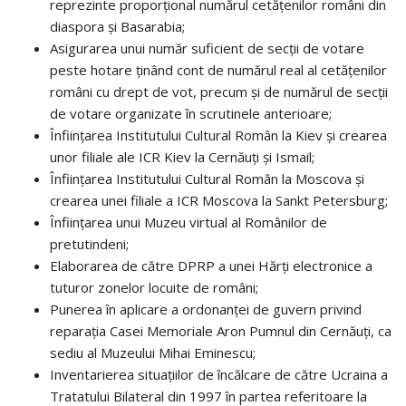
reprezinte proporțional numărul cetățenilor români din
diaspora și Basarabia;
Asigurarea unui număr suficient de secții de votare
peste hotare ținând cont de numărul real al cetățenilor
români cu drept de vot, precum și de numărul de secții
de votare organizate în scrutinele anterioare;
Înființarea Institutului Cultural Român la Kiev și crearea
unor filiale ale ICR Kiev la Cernăuți și Ismail;
Înființarea Institutului Cultural Român la Moscova și
crearea unei filiale a ICR Moscova la Sankt Petersburg;
Înființarea unui Muzeu virtual al Românilor de
pretutindeni;
Elaborarea de către DPRP a unei Hărți electronice a
tuturor zonelor locuite de români;
Punerea în aplicare a ordonanței de guvern privind
reparația Casei Memoriale Aron Pumnul din Cernăuți, ca
sediu al Muzeului Mihai Eminescu;
Inventarierea situațiilor de încălcare de către Ucraina a
Tratatului Bilateral din 1997 în partea referitoare la