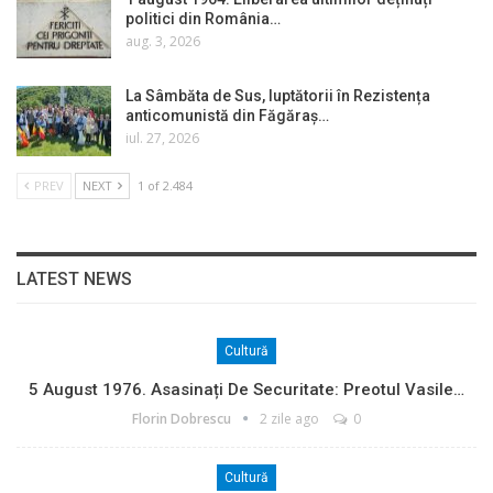
politici din România…
aug. 3, 2026
La Sâmbăta de Sus, luptătorii în Rezistența
anticomunistă din Făgăraș…
iul. 27, 2026
PREV
NEXT
1 of 2.484
LATEST NEWS
Cultură
5 August 1976. Asasinați De Securitate: Preotul Vasile…
Florin Dobrescu
2 zile ago
0
Cultură