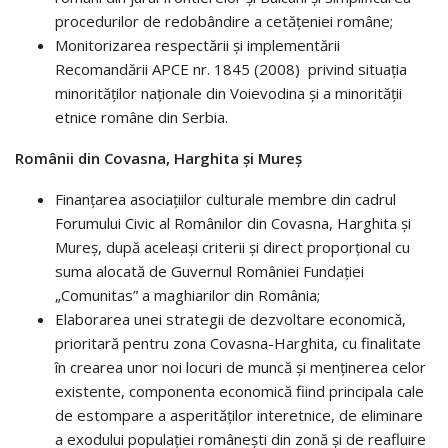
procedurilor de redobândire a cetăţeniei române;
Monitorizarea respectării și implementării
Recomandării APCE nr. 1845 (2008) privind situaţia
minorităţilor naţionale din Voievodina şi a minorităţii
etnice române din Serbia.
Românii din Covasna, Harghita și Mureș
Finanţarea asociaţiilor culturale membre din cadrul
Forumului Civic al Românilor din Covasna, Harghita şi
Mureş, după aceleaşi criterii şi direct proporţional cu
suma alocată de Guvernul României Fundaţiei
„Comunitas” a maghiarilor din România;
Elaborarea unei strategii de dezvoltare economică,
prioritară pentru zona Covasna-Harghita, cu finalitate
în crearea unor noi locuri de muncă şi menţinerea celor
existente, componenta economică fiind principala cale
de estompare a asperităţilor interetnice, de eliminare
a exodului populaţiei româneşti din zonă şi de reafluire