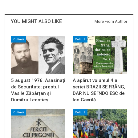
YOU MIGHT ALSO LIKE
More From Author
Cultură
Cultură
5 august 1976. Asasinați
A apărut volumul 4 al
de Securitate: preotul
seriei BRAZII SE FRÂNG,
Vasile Zăpârțan și
DAR NU SE ÎNDOIESC de
Dumitru Leontieș…
Ion Gavrilă…
Cultură
Cultură