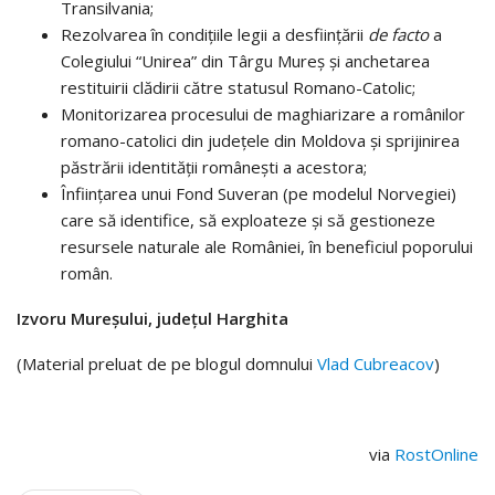
Transilvania;
Rezolvarea în condițiile legii a desființării
de facto
a
Colegiului “Unirea” din Târgu Mureș și anchetarea
restituirii clădirii către statusul Romano-Catolic;
Monitorizarea procesului de maghiarizare a românilor
romano-catolici din judeţele din Moldova şi sprijinirea
păstrării identităţii româneşti a acestora;
Înfiinţarea unui Fond Suveran (pe modelul Norvegiei)
care să identifice, să exploateze şi să gestioneze
resursele naturale ale României, în beneficiul poporului
român.
Izvoru Mureșului, județul Harghita
(Material preluat de pe blogul domnului
Vlad Cubreacov
)
via
RostOnline