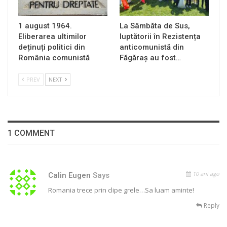
1 august 1964.
La Sâmbăta de Sus,
Eliberarea ultimilor
luptătorii în Rezistența
deținuți politici din
anticomunistă din
România comunistă
Făgăraș au fost…
PREV
NEXT
1 COMMENT
10 ani ago
Calin Eugen
Says
Romania trece prin clipe grele…Sa luam aminte!
Reply