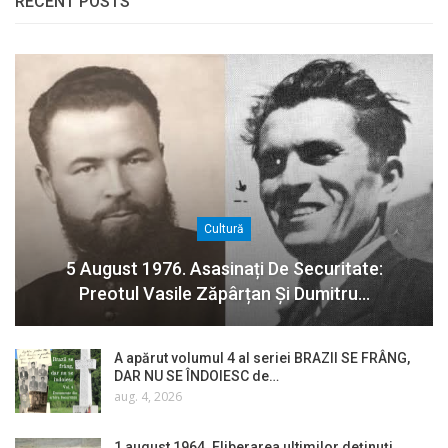
RECENT POSTS
Cultură
5 August 1976. Asasinați De Securitate:
Preotul Vasile Zăpârțan Și Dumitru…
A apărut volumul 4 al seriei BRAZII SE FRÂNG,
DAR NU SE ÎNDOIESC de…
aug. 4, 2026
1 august 1964. Eliberarea ultimilor deținuți