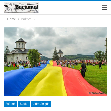
Home
Politică
Politică
Social
Ultimele ştiri