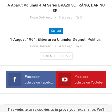
A Apărut Volumul 4 Al Seriei BRAZII SE FRÂNG, DAR NU
SE…
Florin Dobrescu
3 zile ago
0
Cultură
1 August 1964. Eliberarea Ultimilor Deținuți Politici…
Florin Dobrescu
4 zile ago
0
LOAD MORE POSTS
Facebook
Youtube
Join us on Facebook
Join us on Youtube
This website uses cookies to improve your experience. We'll
© 2025 - All Rights Reserved.