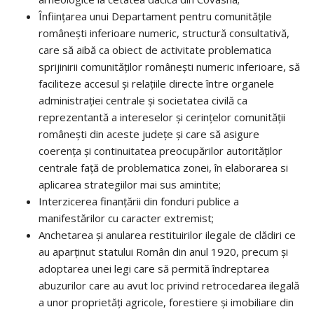
Înfiinţarea unui Departament pentru comunităţile
româneşti inferioare numeric, structură consultativă,
care să aibă ca obiect de activitate problematica
sprijinirii comunităţilor româneşti numeric inferioare, să
faciliteze accesul şi relaţiile directe între organele
administraţiei centrale şi societatea civilă ca
reprezentantă a intereselor şi cerinţelor comunităţii
româneşti din aceste judeţe şi care să asigure
coerenţa şi continuitatea preocupărilor autorităţilor
centrale faţă de problematica zonei, în elaborarea si
aplicarea strategiilor mai sus amintite;
Interzicerea finanțării din fonduri publice a
manifestărilor cu caracter extremist;
Anchetarea și anularea restituirilor ilegale de clădiri ce
au aparținut statului Român din anul 1920, precum și
adoptarea unei legi care să permită îndreptarea
abuzurilor care au avut loc privind retrocedarea ilegală
a unor proprietăţi agricole, forestiere şi imobiliare din