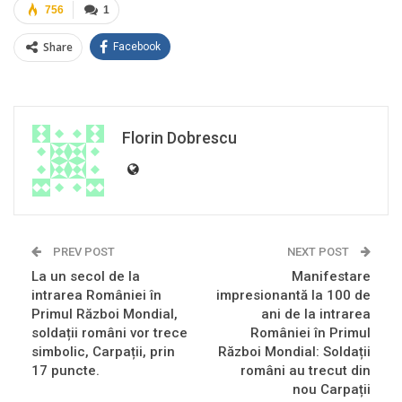
756
1
Share
Facebook
Florin Dobrescu
PREV POST
NEXT POST
La un secol de la
Manifestare
intrarea României în
impresionantă la 100 de
Primul Război Mondial,
ani de la intrarea
soldații români vor trece
României în Primul
simbolic, Carpații, prin
Război Mondial: Soldații
17 puncte.
români au trecut din
nou Carpații