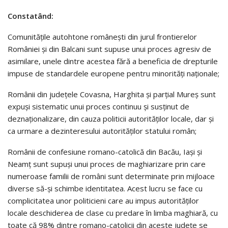
Constatând:
Comunităţile autohtone româneşti din jurul frontierelor
României şi din Balcani sunt supuse unui proces agresiv de
asimilare, unele dintre acestea fără a beneficia de drepturile
impuse de standardele europene pentru minorităţi naţionale;
Românii din judeţele Covasna, Harghita şi parţial Mureş sunt
expuşi sistematic unui proces continuu şi susţinut de
deznaţionalizare, din cauza politicii autorităţilor locale, dar şi
ca urmare a dezinteresului autorităţilor statului român;
Românii de confesiune romano-catolică din Bacău, Iaşi şi
Neamţ sunt supuşi unui proces de maghiarizare prin care
numeroase familii de români sunt determinate prin mijloace
diverse să-şi schimbe identitatea. Acest lucru se face cu
complicitatea unor politicieni care au impus autorităţilor
locale deschiderea de clase cu predare în limba maghiară, cu
toate că 98% dintre romano-catolicii din aceste judeţe se