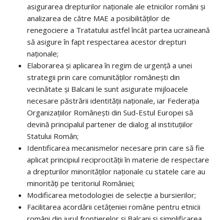
asigurarea drepturilor naționale ale etnicilor români și
analizarea de către MAE a posibilităților de
renegociere a Tratatului astfel încât partea ucraineană
să asigure în fapt respectarea acestor drepturi
naționale;
Elaborarea şi aplicarea în regim de urgenţă a unei
strategii prin care comunităţilor româneşti din
vecinătate şi Balcani le sunt asigurate mijloacele
necesare păstrării identităţii naţionale, iar Federația
Organizațiilor Românești din Sud-Estul Europei să
devină principalul partener de dialog al instituțiilor
Statului Român;
Identificarea mecanismelor necesare prin care să fie
aplicat principiul reciprocităţii în materie de respectare
a drepturilor minorităţilor naţionale cu statele care au
minorităţi pe teritoriul României;
Modificarea metodologiei de selecţie a bursierilor;
Facilitarea acordării cetăţeniei române pentru etnicii
români din jurul frontierelor şi Balcani şi simplificarea