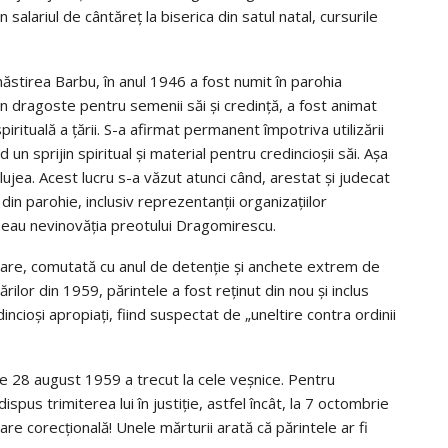
salariul de cântăreţ la biserica din satul natal, cursurile
năstirea Barbu, în anul 1946 a fost numit în parohia
din dragoste pentru semenii săi şi credinţă, a fost animat
rituală a ţării. S-a afirmat permanent împotriva utilizării
d un sprijin spiritual şi material pentru credincioşii săi. Aşa
slujea. Acest lucru s-a văzut atunci când, arestat şi judecat
 din parohie, inclusiv reprezentanţii organizaţiilor
neau nevinovăţia preotului Dragomirescu.
oare, comutată cu anul de detenţie şi anchete extrem de
rilor din 1959, părintele a fost reţinut din nou şi inclus
ncioşi apropiaţi, fiind suspectat de „uneltire contra ordinii
e 28 august 1959 a trecut la cele veşnice. Pentru
ispus trimiterea lui în justiţie, astfel încât, la 7 octombrie
re corecţională! Unele mărturii arată că părintele ar fi