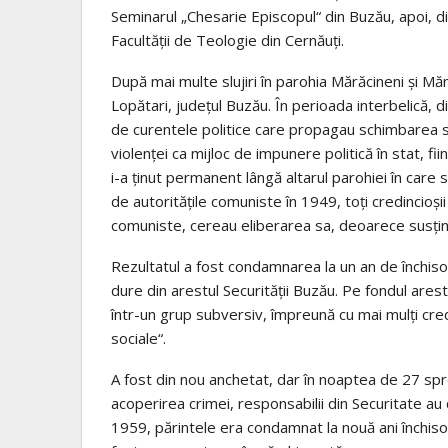
Seminarul „Chesarie Episcopul“ din Buzău, apoi, din 
Facultăţii de Teologie din Cernăuţi.
După mai multe slujiri în parohia Mărăcineni şi Mă
Lopătari, judeţul Buzău. În perioada interbelică, 
de curentele politice care propagau schimbarea spi
violenţei ca mijloc de impunere politică în stat, fiin
i-a ţinut permanent lângă altarul parohiei în care 
de autorităţile comuniste în 1949, toţi credincioşii
comuniste, cereau eliberarea sa, deoarece susţi
Rezultatul a fost condamnarea la un an de închis
dure din arestul Securităţii Buzău. Pe fondul arestă
într-un grup subversiv, împreună cu mai mulţi credi
sociale“.
A fost din nou anchetat, dar în noaptea de 27 spr
acoperirea crimei, responsabilii din Securitate au d
1959, părintele era condamnat la nouă ani închisoa