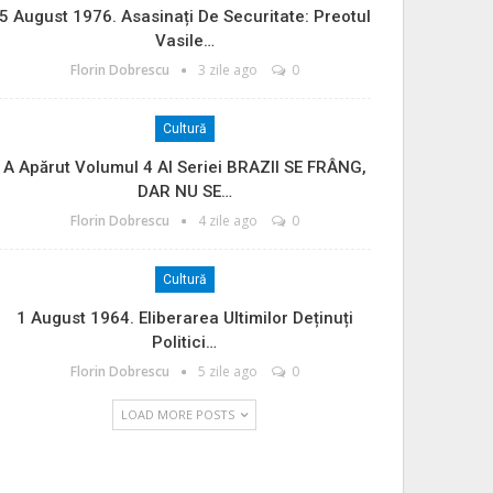
5 August 1976. Asasinați De Securitate: Preotul
Vasile…
Florin Dobrescu
3 zile ago
0
Cultură
A Apărut Volumul 4 Al Seriei BRAZII SE FRÂNG,
DAR NU SE…
Florin Dobrescu
4 zile ago
0
Cultură
1 August 1964. Eliberarea Ultimilor Deținuți
Politici…
Florin Dobrescu
5 zile ago
0
LOAD MORE POSTS