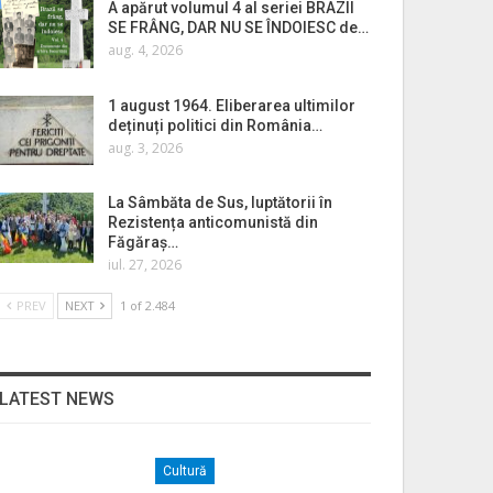
A apărut volumul 4 al seriei BRAZII
SE FRÂNG, DAR NU SE ÎNDOIESC de…
aug. 4, 2026
1 august 1964. Eliberarea ultimilor
deținuți politici din România…
aug. 3, 2026
La Sâmbăta de Sus, luptătorii în
Rezistența anticomunistă din
Făgăraș…
iul. 27, 2026
PREV
NEXT
1 of 2.484
LATEST NEWS
Cultură