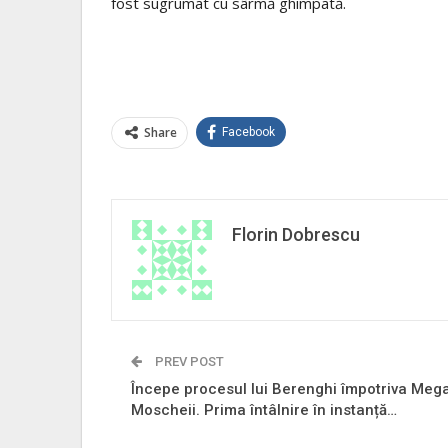
fost sugrumat cu sârmă ghimpată.
Share
Facebook
Florin Dobrescu
PREV POST
Începe procesul lui Berenghi împotriva Meg
Moscheii. Prima întâlnire în instanță…