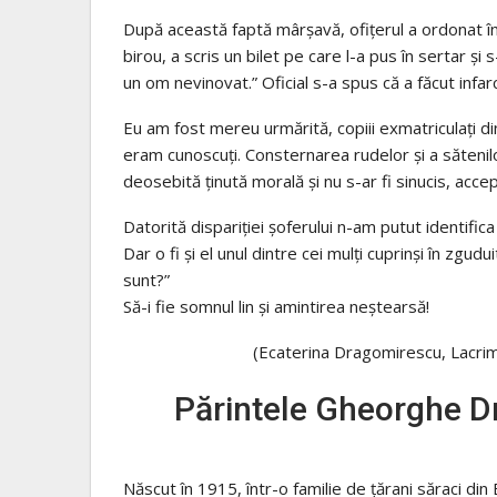
După această faptă mârșavă, ofițerul a ordonat înt
birou, a scris un bilet pe care l-a pus în sertar și
un om nevinovat.” Oficial s-a spus că a făcut infarc
Eu am fost mereu urmărită, copiii exmatriculați din 
eram cunoscuți. Consternarea rudelor și a sătenilo
deosebită ținută morală și nu s-ar fi sinucis, acce
Datorită dispariției șoferului n-am putut identifica
Dar o fi și el unul dintre cei mulți cuprinși în zgu
sunt?”
Să-i fie somnul lin și amintirea neștearsă!
(Ecaterina Dragomirescu, Lacrima
Părintele Gheorghe D
Născut în 1915, într-o familie de ţărani săraci d