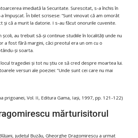
oarcerea imediată la Securitate. Surescitat, s-a închis în
 s-a împușcat. În bilet scrisese: ”Sunt vinovat că am omorât
t și că a murit la datorie. I s-au făcut onorurile cuvenite.
școli, au trebuit să-și continue studiile în localități unde nu
r a fost fără margini, căci preotul era un om cu o
ptându-și soarta.
 locul tragediei și tot nu știu ce să cred despre moartea lui.
duitoarele versuri ale poeziei: ”Unde sunt cei care nu mai
 prigoanei, Vol. II, Editura Gama, Iași, 1997, pp. 121-122)
ragomirescu mărturisitorul
in Blăjani, judeţul Buzău, Gheorghe Dragomirescu a urmat