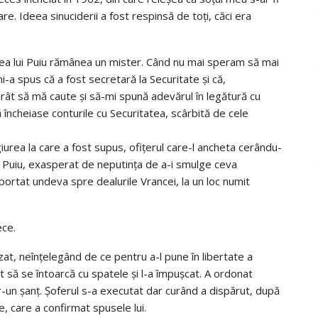
re. Ideea sinuciderii a fost respinsă de toți, căci era
tea lui Puiu rămânea un mister. Când nu mai speram să mai
-a spus că a fost secretară la Securitate și că,
rât să mă caute și să-mi spună adevărul în legătură cu
ncheiase conturile cu Securitatea, scârbită de cele
giurea la care a fost supus, ofițerul care-l ancheta cerându-
 lui Puiu, exasperat de neputința de a-i smulge ceva
sportat undeva spre dealurile Vrancei, la un loc numit
ece.
at, neînțelegând de ce pentru a-l pune în libertate a
t să se întoarcă cu spatele și l-a împușcat. A ordonat
r-un șanț. Șoferul s-a executat dar curând a dispărut, după
 care a confirmat spusele lui.