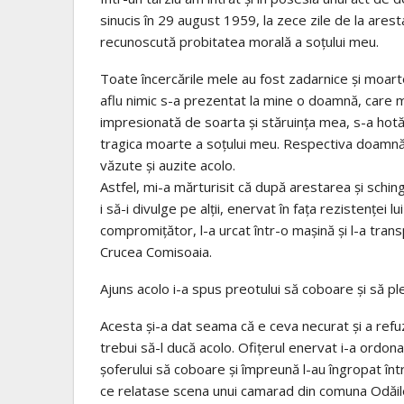
sinucis în 29 august 1959, la zece zile de la aresta
recunoscută probitatea morală a soțului meu.
Toate încercările mele au fost zadarnice și moar
aflu nimic s-a prezentat la mine o doamnă, care mi
impresionată de soarta și stăruința mea, s-a hotă
tragica moarte a soțului meu. Respectiva doamnă î
văzute și auzite acolo.
Astfel, mi-a mărturisit că după arestarea și schin
i să-i divulge pe alții, enervat în fața rezistenței
compromițător, l-a urcat într-o mașină și l-a tran
Crucea Comisoaia.
Ajuns acolo i-a spus preotului să coboare și să pl
Acesta și-a dat seama că e ceva necurat și a refuz
trebui să-l ducă acolo. Ofițerul enervat i-a ordona
șoferului să coboare și împreună l-au îngropat înt
ce relatase scena unui camarad din comuna Odăile,