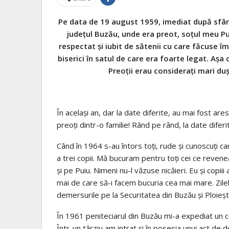
Pe data de 19 august 1959, imediat după sfârși
județul Buzău, unde era preot, soțul meu Pu
respectat și iubit de sătenii cu care făcuse îm
biserici în satul de care era foarte legat. Așa
Preoții erau considerați mari duș
În același an, dar la date diferite, au mai fost arest
preoți dintr-o familie! Rând pe rând, la date diferi
Când în 1964 s-au întors toți, rude și cunoscuți c
a trei copii. Mă bucuram pentru toți cei ce revene
și pe Puiu. Nimeni nu-l văzuse nicăieri. Eu și copi
mai de care să-i facem bucuria cea mai mare. Zilele
demersurile pe la Securitatea din Buzău și Ploieșt
În 1961 peniteciarul din Buzău mi-a expediat un cole
Într-un târziu am intrat și în posesia unui act de 