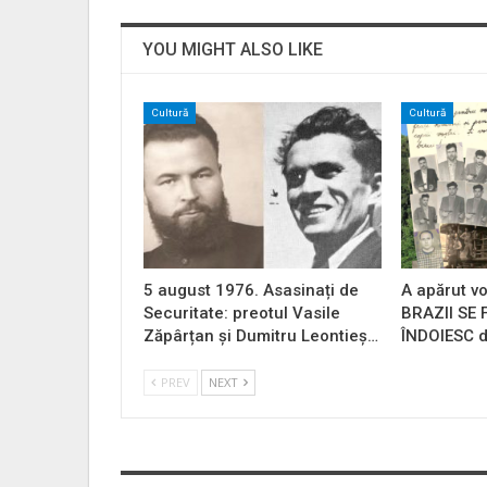
YOU MIGHT ALSO LIKE
Cultură
Cultură
5 august 1976. Asasinați de
A apărut vo
Securitate: preotul Vasile
BRAZII SE
Zăpârțan și Dumitru Leontieș…
ÎNDOIESC d
PREV
NEXT