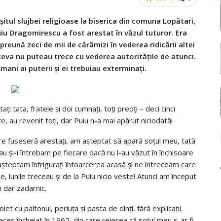
tul slujbei religioase la biserica din comuna Lopătari,
iu Dragomirescu a fost arestat în văzul tuturor. Era
preună zeci de mii de cărămizi în vederea ridicării altei
 ceva nu puteau trece cu vederea autoritățile de atunci.
mani ai puterii și ei trebuiau exterminați.
ați tata, fratele și doi cumnați, toți preoți – deci cinci
te, au revenit toți, dar Puiu n-a mai apărut niciodată!
are fuseseră arestați, am așteptat să apară soțul meu, tată
au și-i întrebam pe fiecare dacă nu l-au văzut în închisoare
ii așteptam înfrigurați întoarcerea acasă și ne întreceam care
, lunile treceau și de la Puiu nicio veste! Atunci am început
i dar zadarnic.
t cu paltonul, periuța și pasta de dinți, fără explicații.
deces încheiat în 1962, din care reieșea că soțul meu s-ar fi