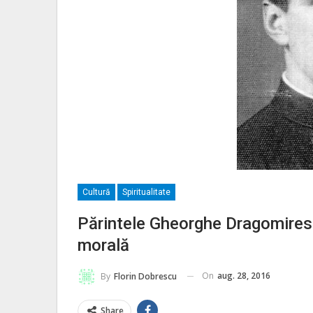
Cultură
Spiritualitate
Părintele Gheorghe Dragomiresc
morală
On
aug. 28, 2016
By
Florin Dobrescu
Share