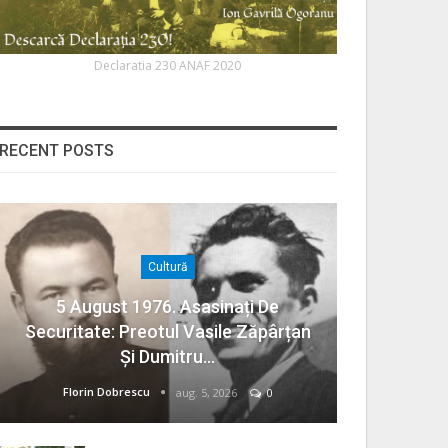
Declaratia 230 ANAF 2020
RECENT POSTS
Cultură
5 August 1976. Asasinați De
Securitate: Preotul Vasile Zăpârțan
Și Dumitru…
Florin Dobrescu
aug. 5, 2026
0