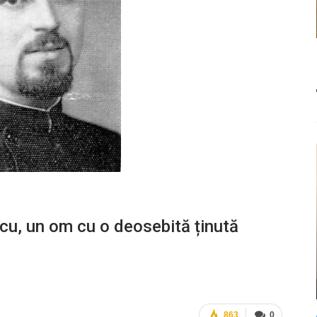
u, un om cu o deosebită ținută
863
0