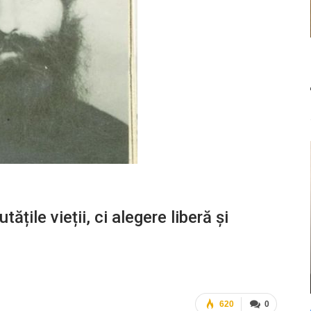
țile vieții, ci alegere liberă și
620
0