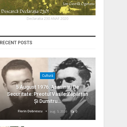
Declaratia 230 ANAF 2020
RECENT POSTS
Cultură
5 August 1976. Asasinați De
Securitate: Preotul Vasile Zăpârțan
Și Dumitru…
Florin Dobrescu
aug. 5, 2026
0