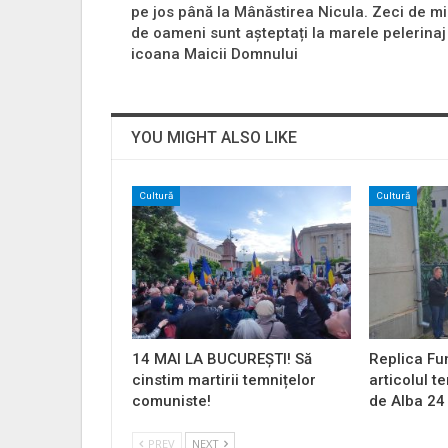
pe jos până la Mânăstirea Nicula. Zeci de mi
de oameni sunt așteptați la marele pelerinaj
icoana Maicii Domnului
YOU MIGHT ALSO LIKE
Cultură
Cultură
14 MAI LA BUCUREȘTI! Să
Replica Fu
cinstim martirii temnițelor
articolul t
comuniste!
de Alba 24
PREV
NEXT