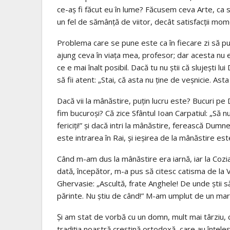
ce-aș fi făcut eu în lume? Făcusem ceva Arte, ca s
un fel de sămânță de viitor, decât satisfacții mo
Problema care se pune este ca în fiecare zi să pu
ajung ceva în viața mea, profesor; dar acesta nu e
ce e mai înalt posibil. Dacă tu nu știi că slujești 
să fii atent: „Stai, că asta nu ține de veșnicie. Asta
Dacă vii la mânăstire, puțin lucru este? Bucuri p
fim bucuroși? Că zice Sfântul Ioan Carpatiul: „Să nu
fericiți!” și dacă intri la mânăstire, ferească Dum
este intrarea în Rai, și ieșirea de la mânăstire est
Când m-am dus la mânăstire era iarnă, iar la Cozi
dată, începător, m-a pus să citesc catisma de la Ve
Ghervasie: „Ascultă, frate Anghele! De unde știi să
părinte. Nu știu de când!” M-am umplut de un mar
Și am stat de vorbă cu un domn, mult mai târziu, c
tradiția noastră creștină ortodoxă, care au înțele