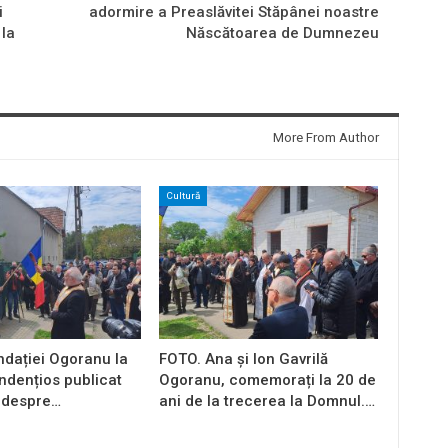
i
adormire a Preaslăvitei Stăpânei noastre
 la
Născătoarea de Dumnezeu
More From Author
Cultură
ndației Ogoranu la
FOTO. Ana și Ion Gavrilă
endențios publicat
Ogoranu, comemorați la 20 de
 despre…
ani de la trecerea la Domnul.…