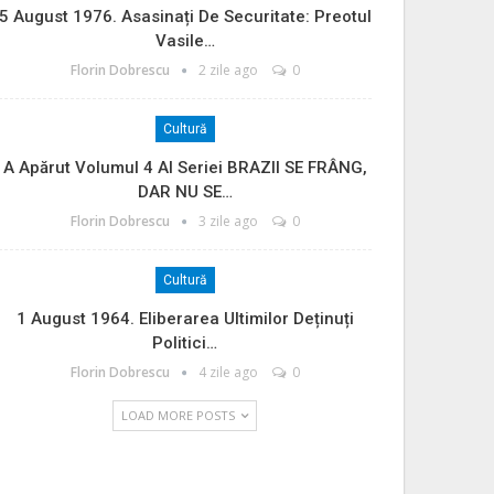
5 August 1976. Asasinați De Securitate: Preotul
Vasile…
Florin Dobrescu
2 zile ago
0
Cultură
A Apărut Volumul 4 Al Seriei BRAZII SE FRÂNG,
DAR NU SE…
Florin Dobrescu
3 zile ago
0
Cultură
1 August 1964. Eliberarea Ultimilor Deținuți
Politici…
Florin Dobrescu
4 zile ago
0
LOAD MORE POSTS