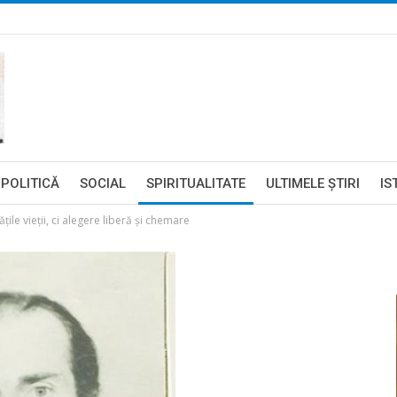
POLITICĂ
SOCIAL
SPIRITUALITATE
ULTIMELE ŞTIRI
IS
ile vieții, ci alegere liberă și chemare