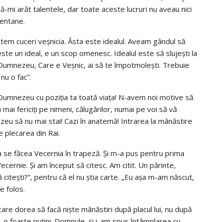
ă-mi arăt talentele, dar toate aceste lucruri nu aveau nici
mentane.
tem cuceri veșnicia. Ăsta este idealul. Aveam gândul să
ste un ideal, e un scop omenesc. Idealul este să slujești la
lui Dumnezeu, Care e Veșnic, ai să te împotmolești. Trebuie
 nu o fac”.
e Dumnezeu cu poziția ta toată viața! N-avem noi motive să
 mai fericiți pe nimeni, călugărilor, numai pe voi să vă
nezeu să nu mai stai! Cazi în anatemă! Intrarea la mânăstire
e plecarea din Rai.
a se făcea Vecernia în trapeză. Și m-a pus pentru prima
cernie. Și am început să citesc. Am citit. Un părinte,
 citești?”, pentru că el nu știa carte. „Eu așa m-am născut,
e folos.
are dorea să facă niște mânăstiri după placul lui, nu după
s-o foarte puțini. Domnule, și i-am spus întâmplarea cu