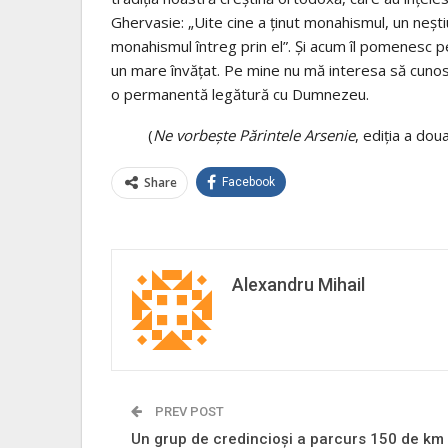
Ghervasie: „Uite cine a ținut monahismul, un neștiu
monahismul întreg prin el”. Și acum îl pomenesc 
un mare învățat. Pe mine nu mă interesa să cunosc „
o permanentă legătură cu Dumnezeu.
(
Ne vorbește Părintele Arsenie
, ediția a dou
Share
Facebook
Alexandru Mihail
PREV POST
Un grup de credincioși a parcurs 150 de km