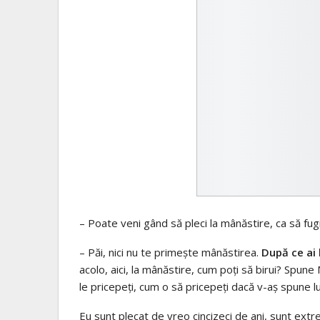
– Poate veni gând să pleci la mânăstire, ca să fugi
– Păi, nici nu te primește mânăstirea.
După ce ai b
acolo, aici, la mânăstire, cum poți să birui? Spune
le pricepeți, cum o să pricepeți dacă v-aș spune lu
Eu sunt plecat de vreo cincizeci de ani, sunt extre