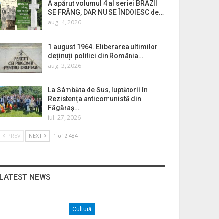
A apărut volumul 4 al seriei BRAZII
SE FRÂNG, DAR NU SE ÎNDOIESC de…
aug. 4, 2026
1 august 1964. Eliberarea ultimilor
deținuți politici din România…
aug. 3, 2026
La Sâmbăta de Sus, luptătorii în
Rezistența anticomunistă din
Făgăraș…
iul. 27, 2026
PREV
NEXT
1 of 2.484
LATEST NEWS
Cultură