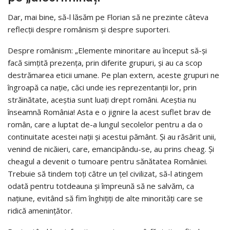
Dar, mai bine, să-l lăsăm pe Florian să ne prezinte câteva
reflecții despre românism și despre suporteri.
Despre românism: „Elemente minoritare au început să-și
facă simțită prezența, prin diferite grupuri, și au ca scop
destrămarea eticii umane. Pe plan extern, aceste grupuri ne
îngroapă ca nație, căci unde ies reprezentanții lor, prin
străinătate, aceștia sunt luați drept români. Aceștia nu
înseamnă România! Asta e o jignire la acest suflet brav de
român, care a luptat de-a lungul secolelor pentru a da o
continuitate acestei nații și acestui pământ. Și au răsărit unii,
venind de nicăieri, care, emancipându-se, au prins cheag. Și
cheagul a devenit o tumoare pentru sănătatea României.
Trebuie să tindem toți către un țel civilizat, să-l atingem
odată pentru totdeauna și împreună să ne salvăm, ca
națiune, evitând să fim înghițiți de alte minorități care se
ridică amenințător.