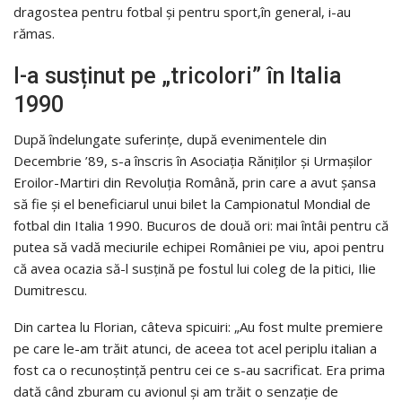
dragostea pentru fotbal și pentru sport,în general, i-au
rămas.
I-a susținut pe „tricolori” în Italia
1990
După îndelungate suferințe, după evenimentele din
Decembrie ’89, s-a înscris în Asociația Răniților și Urmașilor
Eroilor-Martiri din Revoluția Română, prin care a avut șansa
să fie și el beneficiarul unui bilet la Campionatul Mondial de
fotbal din Italia 1990. Bucuros de două ori: mai întâi pentru că
putea să vadă meciurile echipei României pe viu, apoi pentru
că avea ocazia să-l susțină pe fostul lui coleg de la pitici, Ilie
Dumitrescu.
Din cartea lu Florian, câteva spicuiri: „Au fost multe premiere
pe care le-am trăit atunci, de aceea tot acel periplu italian a
fost ca o recunoștință pentru cei ce s-au sacrificat. Era prima
dată când zburam cu avionul și am trăit o senzație de