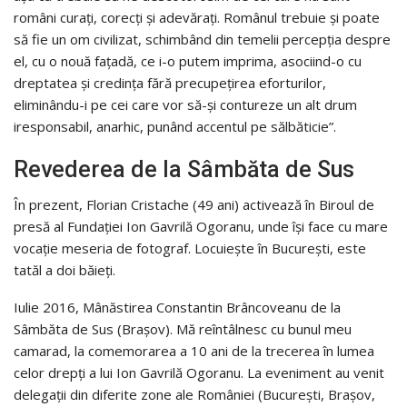
români curați, corecți și adevărați. Românul trebuie și poate
să fie un om civilizat, schimbând din temelii percepția despre
el, cu o nouă fațadă, ce i-o putem imprima, asociind-o cu
dreptatea și credința fără precupețirea eforturilor,
eliminându-i pe cei care vor să-și contureze un alt drum
iresponsabil, anarhic, punând accentul pe sălbăticie”.
Revederea de la Sâmbăta de Sus
În prezent, Florian Cristache (49 ani) activează în Biroul de
presă al Fundației Ion Gavrilă Ogoranu, unde își face cu mare
vocație meseria de fotograf. Locuiește în București, este
tatăl a doi băieți.
Iulie 2016, Mânăstirea Constantin Brâncoveanu de la
Sâmbăta de Sus (Brașov). Mă reîntâlnesc cu bunul meu
camarad, la comemorarea a 10 ani de la trecerea în lumea
celor drepți a lui Ion Gavrilă Ogoranu. La eveniment au venit
delegații din diferite zone ale României (Bucureşti, Braşov,