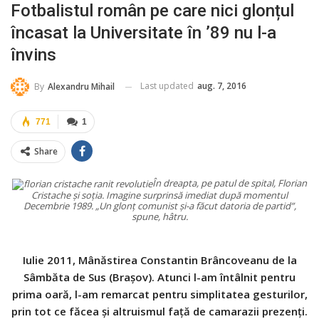
Fotbalistul român pe care nici glonțul
încasat la Universitate în ’89 nu l-a
învins
Last updated
aug. 7, 2016
By
Alexandru Mihail
771
1
Share
În dreapta, pe patul de spital, Florian
Cristache și soția. Imagine surprinsă imediat după momentul
Decembrie 1989. „Un glonț comunist și-a făcut datoria de partid”,
spune, hâtru.
Iulie 2011, Mânăstirea Constantin Brâncoveanu de la
Sâmbăta de Sus (Brașov). Atunci l-am întâlnit pentru
prima oară, l-am remarcat pentru simplitatea gesturilor,
prin tot ce făcea și altruismul față de camarazii prezenți.