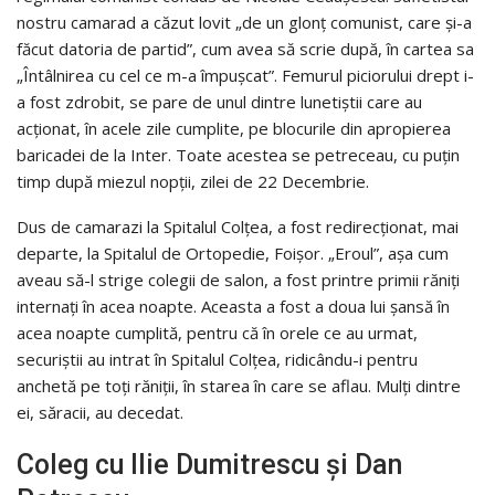
nostru camarad a căzut lovit „de un glonț comunist, care și-a
făcut datoria de partid”, cum avea să scrie după, în cartea sa
„Întâlnirea cu cel ce m-a împușcat”. Femurul piciorului drept i-
a fost zdrobit, se pare de unul dintre lunetiștii care au
acționat, în acele zile cumplite, pe blocurile din apropierea
baricadei de la Inter. Toate acestea se petreceau, cu puțin
timp după miezul nopții, zilei de 22 Decembrie.
Dus de camarazi la Spitalul Colțea, a fost redirecționat, mai
departe, la Spitalul de Ortopedie, Foișor. „Eroul”, așa cum
aveau să-l strige colegii de salon, a fost printre primii răniți
internați în acea noapte. Aceasta a fost a doua lui șansă în
acea noapte cumplită, pentru că în orele ce au urmat,
securiștii au intrat în Spitalul Colțea, ridicându-i pentru
anchetă pe toți răniții, în starea în care se aflau. Mulți dintre
ei, săracii, au decedat.
Coleg cu Ilie Dumitrescu și Dan