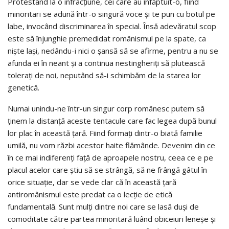
Protestând la o infracțiune, cei care au înfăptuit-o, fiind
minoritari se adună într-o singură voce și te pun cu botul pe
labe, invocând discriminarea în special. Însă adevăratul scop
este să înjunghie premedidat românismul pe la spate, ca
niște lași, nedându-i nici o șansă să se afirme, pentru a nu se
afunda ei în neant și a continua nestingheriți să plutească
tolerați de noi, neputând să-i schimbăm de la starea lor
genetică.
Numai unindu-ne într-un singur corp românesc putem să
ținem la distanță aceste tentacule care fac legea după bunul
lor plac în această țară. Fiind formați dintr-o biată familie
umilă, nu vom răzbi acestor haite flămânde. Devenim din ce
în ce mai indiferenți față de aproapele nostru, ceea ce e pe
placul acelor care știu să se strângă, să ne frângă gâtul în
orice situație, dar se vede clar că în această țară
antiromânismul este predat ca o lecție de etică
fundamentală. Sunt mulți dintre noi care se lasă duși de
comoditate către partea minoritară luând obiceiuri leneșe și