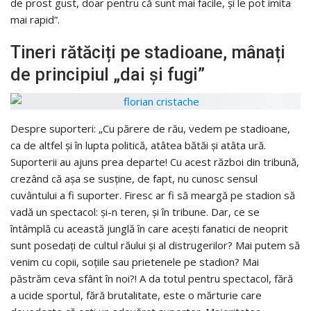
de prost gust, doar pentru că sunt mai facile, și le pot imita
mai rapid”.
Tineri rătăciți pe stadioane, mânați
de principiul „dai și fugi”
Despre suporteri: „Cu părere de rău, vedem pe stadioane,
ca de altfel și în lupta politică, atâtea bătăi și atâta ură.
Suporterii au ajuns prea departe! Cu acest război din tribună,
crezând că așa se susține, de fapt, nu cunosc sensul
cuvântului a fi suporter. Firesc ar fi să meargă pe stadion să
vadă un spectacol: și-n teren, și în tribune. Dar, ce se
întâmplă cu această junglă în care acești fanatici de neoprit
sunt posedați de cultul răului și al distrugerilor? Mai putem să
venim cu copii, soțiile sau prietenele pe stadion? Mai
păstrăm ceva sfânt în noi?! A da totul pentru spectacol, fără
a ucide sportul, fără brutalitate, este o mărturie care