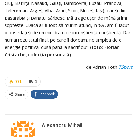
Cluj, Bistriţa-Năsăud, Galaţi, Dâmboviţa, Buzău, Prahova,
Teleorman, Argeş, Alba, Arad, Sibiu, Mureş, Iaşi), dar şi din
Basarabia şi Banatul Sârbesc. Mă trage ușor de mână și îmi
șoptește: „Dacă ar fi fost să murim atunci, în ’89, am fi făcut-
o posedați și de un mic dram de inconștiență-conștientă. Dar
numai rezultatul final, pe care îl doream, ne umplea de o
energie pozitivă, dusă până la sacrificiu”.
(foto: Florian
Cristache, colecția personală)
de Adrian Toth
7Sport
771
1
Share
Facebook
Alexandru Mihail