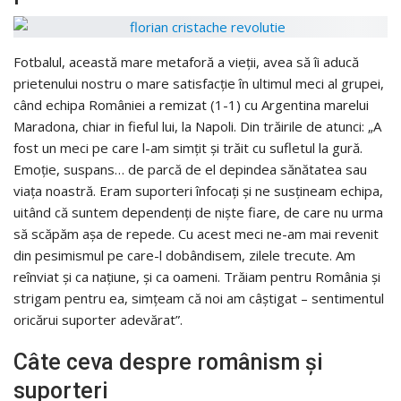
Fotbalul, această mare metaforă a vieții, avea să îi aducă
prietenului nostru o mare satisfacție în ultimul meci al grupei,
când echipa României a remizat (1-1) cu Argentina marelui
Maradona, chiar in fieful lui, la Napoli. Din trăirile de atunci: „A
fost un meci pe care l-am simțit și trăit cu sufletul la gură.
Emoție, suspans… de parcă de el depindea sănătatea sau
viața noastră. Eram suporteri înfocați și ne susțineam echipa,
uitând că suntem dependenți de niște fiare, de care nu urma
să scăpăm așa de repede. Cu acest meci ne-am mai revenit
din pesimismul pe care-l dobândisem, zilele trecute. Am
reînviat și ca națiune, și ca oameni. Trăiam pentru România și
strigam pentru ea, simțeam că noi am câștigat – sentimentul
oricărui suporter adevărat”.
Câte ceva despre românism și
suporteri