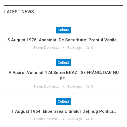
LATEST NEWS
Cultură
5 August 1976. Asasinați De Securitate: Preotul Vasile…
Florin Dobrescu
4 zile ago
0
Cultură
A Apărut Volumul 4 Al Seriei BRAZII SE FRÂNG, DAR NU
SE…
Florin Dobrescu
4 zile ago
0
Cultură
1 August 1964. Eliberarea Ultimilor Deținuți Politici…
Florin Dobrescu
5 zile ago
0