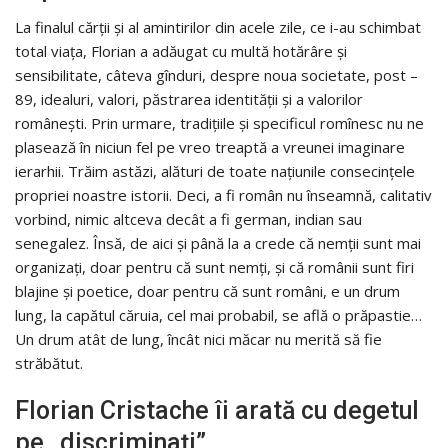
La finalul cărții și al amintirilor din acele zile, ce i-au schimbat
total viața, Florian a adăugat cu multă hotărâre și
sensibilitate, câteva gînduri, despre noua societate, post –
89, idealuri, valori, păstrarea identității și a valorilor
românești. Prin urmare, tradiţiile şi specificul romînesc nu ne
plasează în niciun fel pe vreo treaptă a vreunei imaginare
ierarhii. Trăim astăzi, alături de toate naţiunile consecinţele
propriei noastre istorii. Deci, a fi român nu înseamnă, calitativ
vorbind, nimic altceva decât a fi german, indian sau
senegalez. Însă, de aici şi până la a crede că nemţii sunt mai
organizaţi, doar pentru că sunt nemţi, şi că românii sunt firi
blajine şi poetice, doar pentru că sunt români, e un drum
lung, la capătul căruia, cel mai probabil, se află o prăpastie…
Un drum atât de lung, încât nici măcar nu merită să fie
străbătut.
Florian Cristache îi arată cu degetul
pe „discriminați”