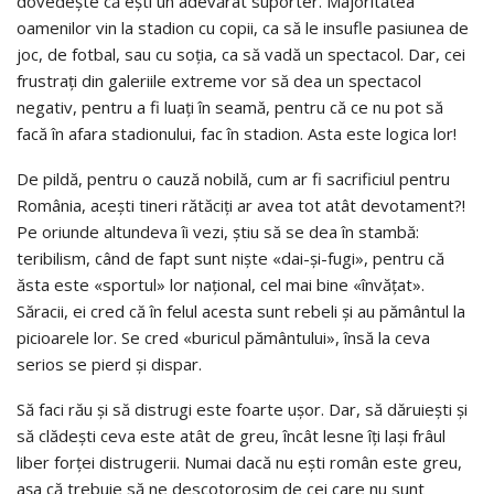
dovedește că ești un adevărat suporter. Majoritatea
oamenilor vin la stadion cu copii, ca să le insufle pasiunea de
joc, de fotbal, sau cu soția, ca să vadă un spectacol. Dar, cei
frustrați din galeriile extreme vor să dea un spectacol
negativ, pentru a fi luați în seamă, pentru că ce nu pot să
facă în afara stadionului, fac în stadion. Asta este logica lor!
De pildă, pentru o cauză nobilă, cum ar fi sacrificiul pentru
România, acești tineri rătăciți ar avea tot atât devotament?!
Pe oriunde altundeva îi vezi, știu să se dea în stambă:
teribilism, când de fapt sunt niște «dai-și-fugi», pentru că
ăsta este «sportul» lor național, cel mai bine «învățat».
Săracii, ei cred că în felul acesta sunt rebeli și au pământul la
picioarele lor. Se cred «buricul pământului», însă la ceva
serios se pierd și dispar.
Să faci rău și să distrugi este foarte ușor. Dar, să dăruiești și
să clădești ceva este atât de greu, încât lesne îți lași frâul
liber forței distrugerii. Numai dacă nu ești român este greu,
așa că trebuie să ne descotorosim de cei care nu sunt