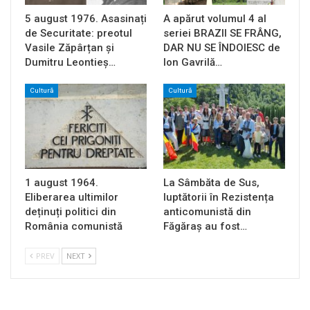
5 august 1976. Asasinați
A apărut volumul 4 al
de Securitate: preotul
seriei BRAZII SE FRÂNG,
Vasile Zăpârțan și
DAR NU SE ÎNDOIESC de
Dumitru Leontieș…
Ion Gavrilă…
Cultură
Cultură
1 august 1964.
La Sâmbăta de Sus,
Eliberarea ultimilor
luptătorii în Rezistența
deținuți politici din
anticomunistă din
România comunistă
Făgăraș au fost…
PREV
NEXT