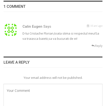
1 COMMENT
10 ani ago
Calin Eugen
Says
D-lui Cristache Florian,toata stima si respectul meu!Sa
va traiasca baietii,sa va bucurati de ei!
Reply
LEAVE A REPLY
Your email address will not be published.