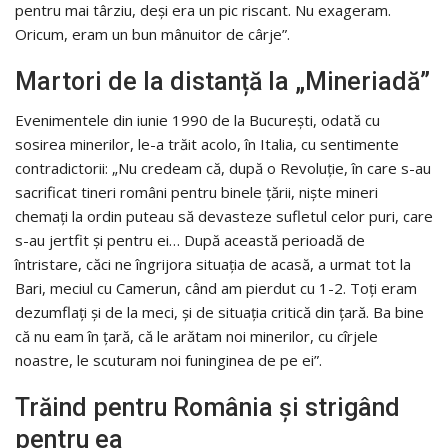
pentru mai târziu, deși era un pic riscant. Nu exageram.
Oricum, eram un bun mânuitor de cârje”.
Martori de la distanță la „Mineriadă”
Evenimentele din iunie 1990 de la București, odată cu
sosirea minerilor, le-a trăit acolo, în Italia, cu sentimente
contradictorii: „Nu credeam că, după o Revoluție, în care s-au
sacrificat tineri români pentru binele țării, niște mineri
chemați la ordin puteau să devasteze sufletul celor puri, care
s-au jertfit și pentru ei… După această perioadă de
întristare, căci ne îngrijora situația de acasă, a urmat tot la
Bari, meciul cu Camerun, când am pierdut cu 1-2. Toți eram
dezumflați și de la meci, și de situația critică din țară. Ba bine
că nu eam în țară, că le arătam noi minerilor, cu cîrjele
noastre, le scuturam noi funinginea de pe ei”.
Trăind pentru România și strigând
pentru ea