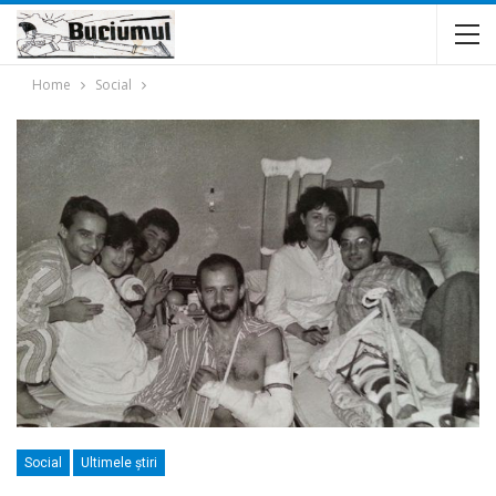
Home
Social
Social
Ultimele ştiri