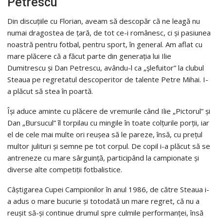
Petrescu
Din discuțiile cu Florian, aveam să descopăr că ne leagă nu
numai dragostea de țară, de tot ce-i românesc, ci și pasiunea
noastră pentru fotbal, pentru sport, în general. Am aflat cu
mare plăcere că a făcut parte din generația lui Ilie
Dumitrescu și Dan Petrescu, avându-l ca „șlefuitor” la clubul
Steaua pe regretatul descoperitor de talente Petre Mihai. I-
a plăcut să stea în poartă.
Își aduce aminte cu plăcere de vremurile când Ilie „Pictorul” și
Dan „Bursucul” îl torpilau cu mingile în toate colțurile porții, iar
el de cele mai multe ori reușea să le pareze, însă, cu prețul
multor julituri și semne pe tot corpul. De copil i-a plăcut să se
antreneze cu mare sârguință, participând la campionate și
diverse alte competiții fotbalistice.
Câștigarea Cupei Campionilor în anul 1986, de către Steaua i-
a adus o mare bucurie și totodată un mare regret, că nu a
reușit să-și continue drumul spre culmile performanței, însă