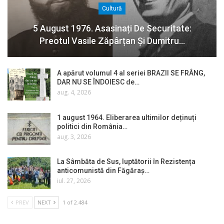
Cultură
5 August 1976. Asasinați De Securitate:
Preotul Vasile Zăpârțan Și Dumitru…
A apărut volumul 4 al seriei BRAZII SE FRÂNG,
DAR NU SE ÎNDOIESC de…
aug. 4, 2026
1 august 1964. Eliberarea ultimilor deținuți
politici din România…
aug. 3, 2026
La Sâmbăta de Sus, luptătorii în Rezistența
anticomunistă din Făgăraș…
iul. 27, 2026
PREV
NEXT
1 of 2.484