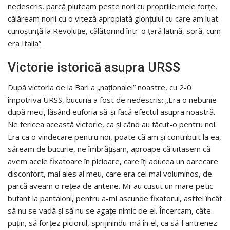
nedescris, parcă pluteam peste nori cu propriile mele forțe,
călăream norii cu o viteză apropiată glonțului cu care am luat
cunoștință la Revoluție, călătorind într-o țară latină, soră, cum
era Italia”.
Victorie istorică asupra URSS
După victoria de la Bari a „naționalei” noastre, cu 2-0
împotriva URSS, bucuria a fost de nedescris: „Era o nebunie
după meci, lăsând euforia să-și facă efectul asupra noastră.
Ne fericea această victorie, ca și când au făcut-o pentru noi.
Era ca o vindecare pentru noi, poate că am și contribuit la ea,
săream de bucurie, ne îmbrățișam, aproape că uitasem că
avem acele fixatoare în picioare, care îți aducea un oarecare
disconfort, mai ales al meu, care era cel mai voluminos, de
parcă aveam o rețea de antene. Mi-au cusut un mare petic
bufant la pantaloni, pentru a-mi ascunde fixatorul, astfel încât
să nu se vadă și să nu se agațe nimic de el. Încercam, câte
puțin, să forțez piciorul, sprijinindu-mă în el, ca să-l antrenez