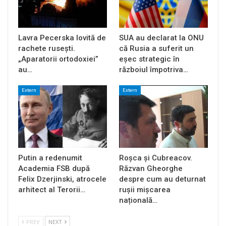
Lavra Pecerska lovită de
SUA au declarat la ONU
rachete rusești.
că Rusia a suferit un
„Aparatorii ortodoxiei”
eșec strategic în
au…
războiul împotriva…
Extern
Extern
Putin a redenumit
Roșca și Cubreacov.
Academia FSB după
Răzvan Gheorghe
Felix Dzerjinski, atrocele
despre cum au deturnat
arhitect al Terorii…
rușii mișcarea
națională…
PREV
NEXT