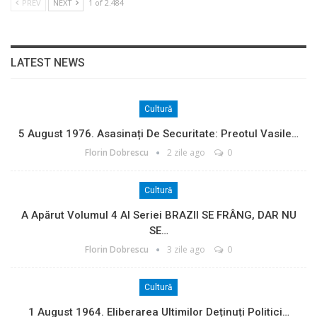
PREV
NEXT
1 of 2.484
LATEST NEWS
Cultură
5 August 1976. Asasinați De Securitate: Preotul Vasile…
Florin Dobrescu
2 zile ago
0
Cultură
A Apărut Volumul 4 Al Seriei BRAZII SE FRÂNG, DAR NU
SE…
Florin Dobrescu
3 zile ago
0
Cultură
1 August 1964. Eliberarea Ultimilor Deținuți Politici…