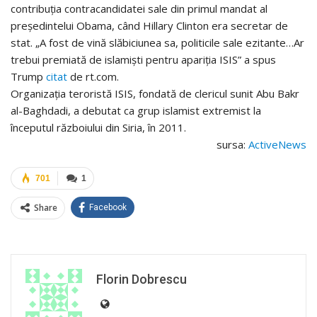
contribuția contracandidatei sale din primul mandat al
președintelui Obama, când Hillary Clinton era secretar de
stat. „A fost de vină slăbiciunea sa, politicile sale ezitante…Ar
trebui premiată de islamiști pentru apariția ISIS” a spus
Trump
citat
de rt.com.
Organizația teroristă ISIS, fondată de clericul sunit Abu Bakr
al-Baghdadi, a debutat ca grup islamist extremist la
începutul războiului din Siria, în 2011.
sursa:
ActiveNews
701
1
Share
Facebook
Florin Dobrescu