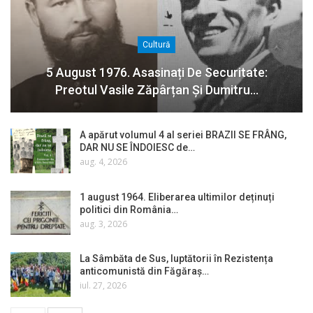
Cultură
5 August 1976. Asasinați De Securitate:
Preotul Vasile Zăpârțan Și Dumitru…
A apărut volumul 4 al seriei BRAZII SE FRÂNG,
DAR NU SE ÎNDOIESC de…
aug. 4, 2026
1 august 1964. Eliberarea ultimilor deținuți
politici din România…
aug. 3, 2026
La Sâmbăta de Sus, luptătorii în Rezistența
anticomunistă din Făgăraș…
iul. 27, 2026