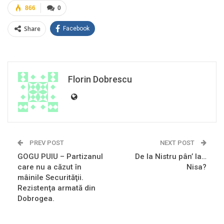
866
0
Share
Facebook
Florin Dobrescu
PREV POST
NEXT POST
GOGU PUIU – Partizanul
De la Nistru pân’ la…
care nu a căzut în
Nisa?
mâinile Securităţii.
Rezistenţa armată din
Dobrogea.