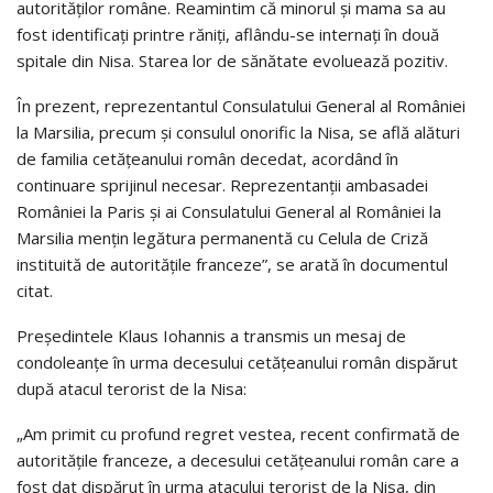
autorităţilor române. Reamintim că minorul şi mama sa au
fost identificaţi printre răniţi, aflându-se internaţi în două
spitale din Nisa. Starea lor de sănătate evoluează pozitiv.
În prezent, reprezentantul Consulatului General al României
la Marsilia, precum şi consulul onorific la Nisa, se află alături
de familia cetăţeanului român decedat, acordând în
continuare sprijinul necesar. Reprezentanţii ambasadei
României la Paris şi ai Consulatului General al României la
Marsilia menţin legătura permanentă cu Celula de Criză
instituită de autorităţile franceze”, se arată în documentul
citat.
Preşedintele Klaus Iohannis a transmis un mesaj de
condoleanţe în urma decesului cetăţeanului român dispărut
după atacul terorist de la Nisa:
„Am primit cu profund regret vestea, recent confirmată de
autorităţile franceze, a decesului cetăţeanului român care a
fost dat dispărut în urma atacului terorist de la Nisa, din