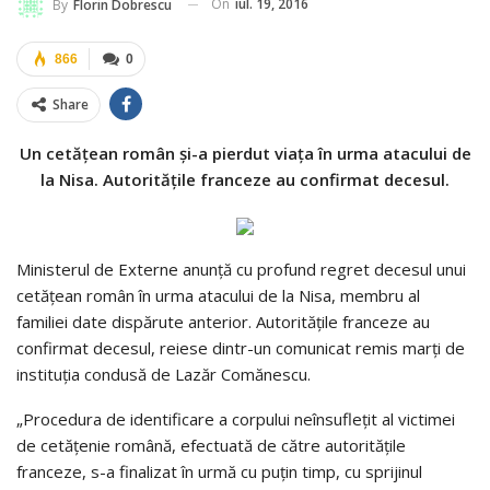
On
iul. 19, 2016
By
Florin Dobrescu
866
0
Share
Un cetăţean român şi-a pierdut viaţa în urma atacului de
la Nisa. Autorităţile franceze au confirmat decesul.
Ministerul de Externe anunţă cu profund regret decesul unui
cetăţean român în urma atacului de la Nisa, membru al
familiei date dispărute anterior. Autorităţile franceze au
confirmat decesul, reiese dintr-un comunicat remis marţi de
instituţia condusă de Lazăr Comănescu.
„Procedura de identificare a corpului neînsufleţit al victimei
de cetăţenie română, efectuată de către autorităţile
franceze, s-a finalizat în urmă cu puţin timp, cu sprijinul