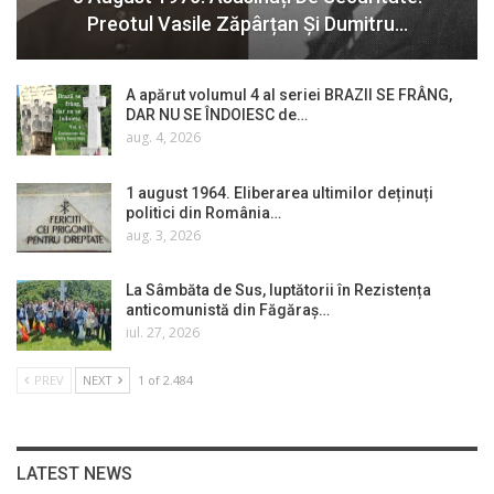
Preotul Vasile Zăpârțan Și Dumitru…
A apărut volumul 4 al seriei BRAZII SE FRÂNG,
DAR NU SE ÎNDOIESC de…
aug. 4, 2026
1 august 1964. Eliberarea ultimilor deținuți
politici din România…
aug. 3, 2026
La Sâmbăta de Sus, luptătorii în Rezistența
anticomunistă din Făgăraș…
iul. 27, 2026
PREV
NEXT
1 of 2.484
LATEST NEWS