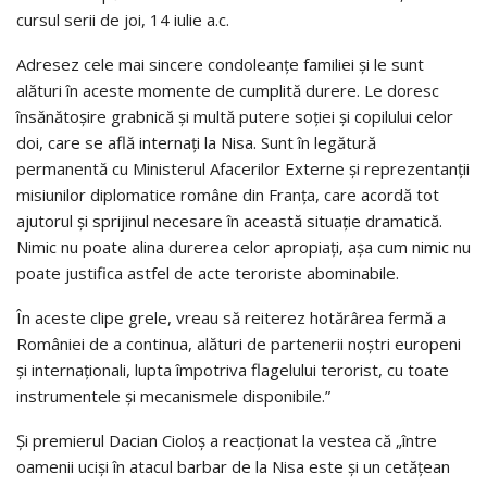
cursul serii de joi, 14 iulie a.c.
Adresez cele mai sincere condoleanţe familiei şi le sunt
alături în aceste momente de cumplită durere. Le doresc
însănătoşire grabnică şi multă putere soţiei şi copilului celor
doi, care se află internaţi la Nisa. Sunt în legătură
permanentă cu Ministerul Afacerilor Externe şi reprezentanţii
misiunilor diplomatice române din Franţa, care acordă tot
ajutorul şi sprijinul necesare în această situaţie dramatică.
Nimic nu poate alina durerea celor apropiaţi, aşa cum nimic nu
poate justifica astfel de acte teroriste abominabile.
În aceste clipe grele, vreau să reiterez hotărârea fermă a
României de a continua, alături de partenerii noştri europeni
şi internaţionali, lupta împotriva flagelului terorist, cu toate
instrumentele şi mecanismele disponibile.”
Şi premierul Dacian Cioloş a reacţionat la vestea că „între
oamenii ucişi în atacul barbar de la Nisa este şi un cetăţean