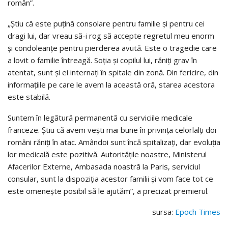
român”.
„Ştiu că este puţină consolare pentru familie şi pentru cei
dragi lui, dar vreau să-i rog să accepte regretul meu enorm
şi condoleanţe pentru pierderea avută. Este o tragedie care
a lovit o familie întreagă. Soţia şi copilul lui, răniţi grav în
atentat, sunt şi ei internaţi în spitale din zonă. Din fericire, din
informaţiile pe care le avem la această oră, starea acestora
este stabilă.
Suntem în legătură permanentă cu serviciile medicale
franceze. Ştiu că avem veşti mai bune în privinţa celorlalţi doi
români răniţi în atac. Amândoi sunt încă spitalizaţi, dar evoluţia
lor medicală este pozitivă. Autorităţile noastre, Ministerul
Afacerilor Externe, Ambasada noastră la Paris, serviciul
consular, sunt la dispoziţia acestor familii şi vom face tot ce
este omeneşte posibil să le ajutăm”, a precizat premierul.
sursa:
Epoch Times