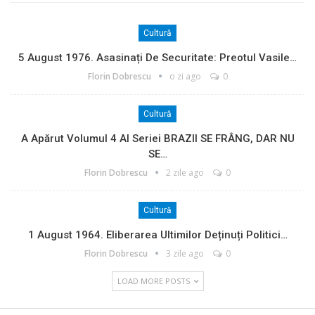
Cultură
5 August 1976. Asasinați De Securitate: Preotul Vasile…
Florin Dobrescu
o zi ago
0
Cultură
A Apărut Volumul 4 Al Seriei BRAZII SE FRÂNG, DAR NU
SE…
Florin Dobrescu
2 zile ago
0
Cultură
1 August 1964. Eliberarea Ultimilor Deținuți Politici…
Florin Dobrescu
3 zile ago
0
LOAD MORE POSTS