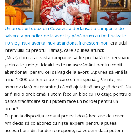
Un preot ortodox din Covasna a declanșat o campanie de
salvare a pruncilor de la avort și până acum au fost salvate
10 vieți: Nu-i avorta, nu-i abandona, îi creștem noi!
era titlul
interviului cu preotul Tămaș, care spunea atunci:
„Mi-aș dori ca această campanie să fie preluată de persoane
și din alte județe. Idealul este un așezământ pentru copiii
abandonați, pentru cei salvați de la avort…Aș vrea să vină la
mine 1.000 de femei pe zi care să-mi spună: „Părinte, nu
avortez dacă-mi promiteți că mă ajutați să am grijă de el”. Nu
ar fi nici o problemă. Putem face un bloc cu 10 etaje pentru o
bancă trădătoare și nu putem face un bordei pentru un
prunc?
Eu pun la dispoziția acestui proiect două hectare de teren.
Am decis să colaborez cu niște experți pentru a putea
accesa banii din fonduri europene, să vedem dacă putem