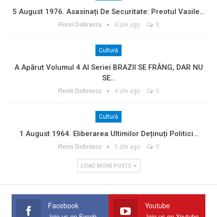
5 August 1976. Asasinați De Securitate: Preotul Vasile…
Florin Dobrescu
4 zile ago
0
Cultură
A Apărut Volumul 4 Al Seriei BRAZII SE FRÂNG, DAR NU
SE…
Florin Dobrescu
4 zile ago
0
Cultură
1 August 1964. Eliberarea Ultimilor Deținuți Politici…
Florin Dobrescu
5 zile ago
0
LOAD MORE POSTS
Facebook
Youtube
Join us on Facebook
Join us on Youtube