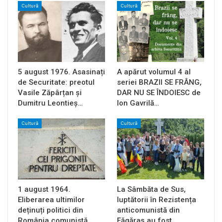
Cultură
Cultură
5 august 1976. Asasinați
A apărut volumul 4 al
de Securitate: preotul
seriei BRAZII SE FRÂNG,
Vasile Zăpârțan și
DAR NU SE ÎNDOIESC de
Dumitru Leontieș…
Ion Gavrilă…
Cultură
Cultură
1 august 1964.
La Sâmbăta de Sus,
Eliberarea ultimilor
luptătorii în Rezistența
deținuți politici din
anticomunistă din
România comunistă
Făgăraș au fost…