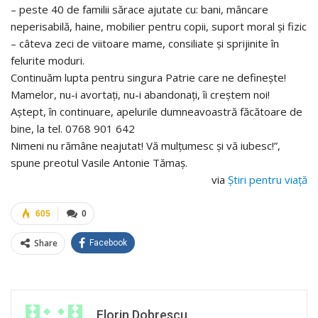
– peste 40 de familii sărace ajutate cu: bani, mâncare
neperisabilă, haine, mobilier pentru copii, suport moral și fizic
– câteva zeci de viitoare mame, consiliate și sprijinite în
felurite moduri.
Continuăm lupta pentru singura Patrie care ne definește!
Mamelor, nu-i avortați, nu-i abandonați, îi creștem noi!
Aștept, în continuare, apelurile dumneavoastră făcătoare de
bine, la tel. 0768 901 642
Nimeni nu rămâne neajutat! Vă mulțumesc și vă iubesc!”,
spune preotul Vasile Antonie Tămaș.
via
Știri pentru viață
605
0
Share
Facebook
Florin Dobrescu