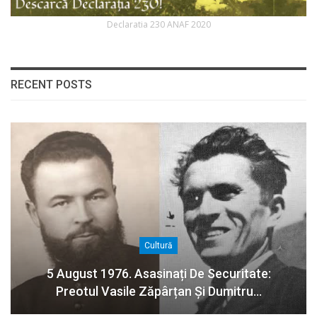
Declaratia 230 ANAF 2020
RECENT POSTS
Cultură
5 August 1976. Asasinați De Securitate:
Preotul Vasile Zăpârțan Și Dumitru…