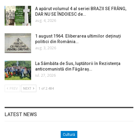
A apărut volumul 4 al seriei BRAZII SE FRÂNG,
DAR NU SE ÎNDOIESC de…
aug. 4, 2026
1 august 1964. Eliberarea ultimilor deținuți
politici din România…
aug. 3, 2026
La Sâmbăta de Sus, luptătorii în Rezistența
anticomunistă din Făgăraș…
iul. 27, 2026
PREV
NEXT
1 of 2.484
LATEST NEWS
Cultură