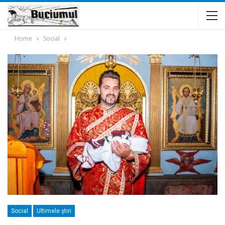
Home
Social
Social
Ultimele ştiri