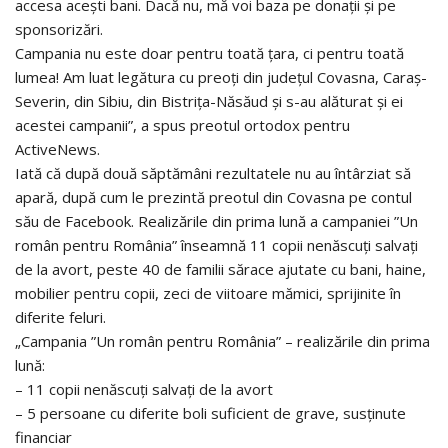
accesa acești bani. Dacă nu, mă voi baza pe donații și pe
sponsorizări.
Campania nu este doar pentru toată țara, ci pentru toată
lumea! Am luat legătura cu preoți din județul Covasna, Caraș-
Severin, din Sibiu, din Bistrița-Năsăud și s-au alăturat și ei
acestei campanii”, a spus preotul ortodox pentru
ActiveNews.
Iată că după două săptămâni rezultatele nu au întârziat să
apară, după cum le prezintă preotul din Covasna pe contul
său de Facebook. Realizările din prima lună a campaniei ”Un
român pentru România” înseamnă 11 copii nenăscuți salvați
de la avort, peste 40 de familii sărace ajutate cu bani, haine,
mobilier pentru copii, zeci de viitoare mămici, sprijinite în
diferite feluri.
„Campania ”Un român pentru România” – realizările din prima
lună:
– 11 copii nenăscuți salvați de la avort
– 5 persoane cu diferite boli suficient de grave, susținute
financiar