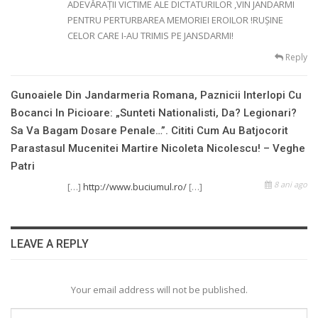
ADEVĂRAŢII VICTIME ALE DICTATURILOR ,VIN JANDARMI
PENTRU PERTURBAREA MEMORIEI EROILOR !RUŞINE
CELOR CARE I-AU TRIMIS PE JANSDARMI!
Reply
Gunoaiele Din Jandarmeria Romana, Paznicii Interlopi Cu
Bocanci In Picioare: „Sunteti Nationalisti, Da? Legionari?
Sa Va Bagam Dosare Penale…”. Cititi Cum Au Batjocorit
Parastasul Mucenitei Martire Nicoleta Nicolescu! – Veghe
Patri
8 ani ago
[…]
http://www.buciumul.ro/
[…]
LEAVE A REPLY
Your email address will not be published.