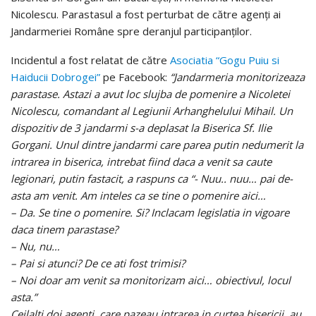
Nicolescu. Parastasul a fost perturbat de către agenţi ai
Jandarmeriei Române spre deranjul participanţilor.
Incidentul a fost relatat de către
Asociatia “Gogu Puiu si
Haiducii Dobrogei”
pe Facebook:
“Jandarmeria monitorizeaza
parastase. Astazi a avut loc slujba de pomenire a Nicoletei
Nicolescu, comandant al Legiunii Arhanghelului Mihail. Un
dispozitiv de 3 jandarmi s-a deplasat la Biserica Sf. Ilie
Gorgani. Unul dintre jandarmi care parea putin nedumerit la
intrarea in biserica, intrebat fiind daca a venit sa caute
legionari, putin fastacit, a raspuns ca “- Nuu.. nuu… pai de-
asta am venit. Am inteles ca se tine o pomenire aici…
– Da. Se tine o pomenire. Si? Inclacam legislatia in vigoare
daca tinem parastase?
– Nu, nu…
– Pai si atunci? De ce ati fost trimisi?
– Noi doar am venit sa monitorizam aici… obiectivul, locul
asta.”
Ceilalti doi agenti, care pazeau intrarea in curtea bisericii, au