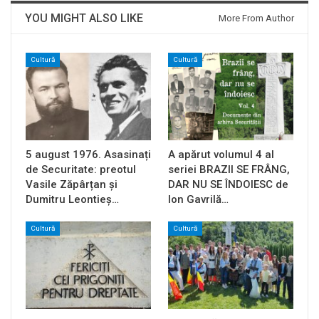
YOU MIGHT ALSO LIKE
More From Author
Cultură
Cultură
5 august 1976. Asasinați
A apărut volumul 4 al
de Securitate: preotul
seriei BRAZII SE FRÂNG,
Vasile Zăpârțan și
DAR NU SE ÎNDOIESC de
Dumitru Leontieș…
Ion Gavrilă…
Cultură
Cultură