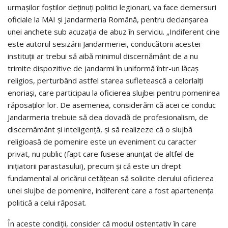
urmaşilor foştilor deţinuţi politici legionari, va face demersuri
oficiale la MAI şi Jandarmeria Română, pentru declanşarea
unei anchete sub acuzaţia de abuz în serviciu. „Indiferent cine
este autorul sesizării Jandarmeriei, conducătorii acestei
instituţii ar trebui să aibă minimul discernământ de a nu
trimite dispozitive de jandarmi în uniformă într-un lăcaş
religios, perturbând astfel starea sufletească a celorlalţi
enoriaşi, care participau la oficierea slujbei pentru pomenirea
răposaţilor lor. De asemenea, considerăm că acei ce conduc
Jandarmeria trebuie să dea dovadă de profesionalism, de
discernământ şi inteligenţă, şi să realizeze că o slujbă
religioasă de pomenire este un eveniment cu caracter
privat, nu public (fapt care fusese anunţat de altfel de
iniţiatorii parastasului), precum şi că este un drept
fundamental al oricărui cetăţean să solicite clerului oficierea
unei slujbe de pomenire, indiferent care a fost apartenenţa
politică a celui răposat.
În aceste condiţii, consider că modul ostentativ în care