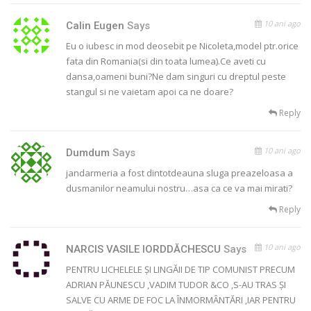
10 ani ago
Calin Eugen
Says
Eu o iubesc in mod deosebit pe Nicoleta,model ptr.orice
fata din Romania(si din toata lumea).Ce aveti cu
dansa,oameni buni?Ne dam singuri cu dreptul peste
stangul si ne vaietam apoi ca ne doare?
Reply
10 ani ago
Dumdum
Says
jandarmeria a fost dintotdeauna sluga preazeloasa a
dusmanilor neamului nostru…asa ca ce va mai mirati?
Reply
10 ani ago
NARCIS VASILE IORDDĂCHESCU
Says
PENTRU LICHELELE ŞI LINGĂII DE TIP COMUNIST PRECUM
ADRIAN PĂUNESCU ,VADIM TUDOR &CO ,S-AU TRAS ŞI
SALVE CU ARME DE FOC LA ÎNMORMÂNTĂRI ,IAR PENTRU