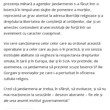
prezenţa militară a agenţilor Jandarmeriei s-a făcut într-o
biserică în timpul unei slujbe de pomenire a morţilor,
reprezintă un grav atentat la adresa libertăţii religioase şi a
dreptului la libertatea de conştiinţă al cetăţenilor, dar şi un
amestec contondent al unei instituţii de forţă într-un
eveniment cu caracter cvasiprivat.
Voi cere sancţionarea celor celor care au ordonat această
operaţiune şi a celor care au pus-o în practică, şi voi sesiza
instituţiile abilitate să vegheze la respectarea drepturilor
omului, în ţară şi în Europa, dar şi în SUA. Voi pretinde, de
asemenea, ca Jandarmeria să prezinte scuze bisericii Sf Ilie
Gorgani şi enoriaşilor pe care i-a perturbat în oficierea
cultului religios.
Cred că Jandarmeria ar trebui, în sfârşit, să evolueze, şi să nu
mai reacţioneze la sesizările – deseori aberante – fie ele şi
ale unui anumit institut guvernamental.”