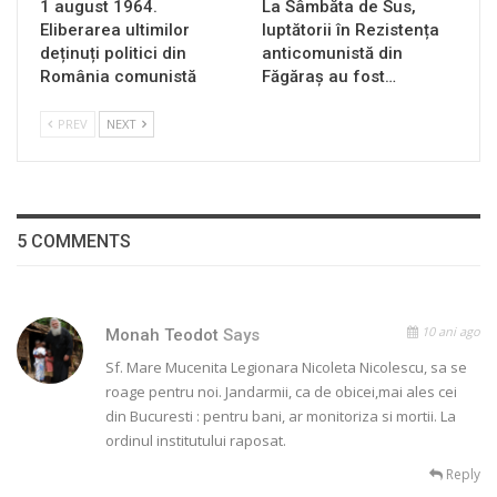
1 august 1964.
La Sâmbăta de Sus,
Eliberarea ultimilor
luptătorii în Rezistența
deținuți politici din
anticomunistă din
România comunistă
Făgăraș au fost…
PREV
NEXT
5 COMMENTS
10 ani ago
Monah Teodot
Says
Sf. Mare Mucenita Legionara Nicoleta Nicolescu, sa se
roage pentru noi. Jandarmii, ca de obicei,mai ales cei
din Bucuresti : pentru bani, ar monitoriza si mortii. La
ordinul institutului raposat.
Reply