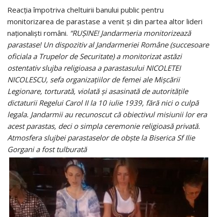
Reacţia împotriva cheltuirii banului public pentru
monitorizarea de parastase a venit şi din partea altor lideri
naţionalişti români.
“RUŞINE! Jandarmeria monitorizează
parastase! Un dispozitiv al Jandarmeriei Române (succesoare
oficiala a Trupelor de Securitate) a monitorizat astăzi
ostentativ slujba religioasa a parastasului NICOLETEI
NICOLESCU, sefa organizaţiilor de femei ale Mişcării
Legionare, torturată, violată şi asasinată de autorităţile
dictaturii Regelui Carol II la 10 iulie 1939, fără nici o culpă
legala. Jandarmii au recunoscut că obiectivul misiunii lor era
acest parastas, deci o simpla ceremonie religioasă privată.
Atmosfera slujbei parastaselor de obşte la Biserica Sf Ilie
Gorgani a fost tulburată