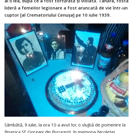
al II lea, după ce a fost torturată şi violată. Tânăra, fosta
lideră a femeilor legionare a fost aruncată de vie într-un
cuptor [al Crematoriului Cenuşa] pe 10 iulie 1939.
Sâmbătă, 9 iulie, la ora 10 a avut loc o slujbă de pomenire la
Biserica Sf. Gorgani din Bucureşti, în memoria Nicoletei