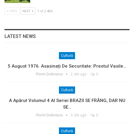
PREV
NEXT
1 of 2.484
LATEST NEWS
Cultură
5 August 1976. Asasinați De Securitate: Preotul Vasile…
Florin Dobrescu
2 zile ago
0
Cultură
A Apărut Volumul 4 Al Seriei BRAZII SE FRÂNG, DAR NU
SE…
Florin Dobrescu
3 zile ago
0
Cultură