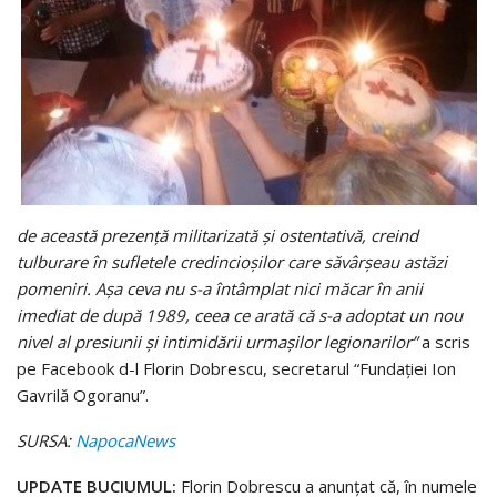
de această prezenţă militarizată şi ostentativă, creind
tulburare în sufletele credincioşilor care săvârşeau astăzi
pomeniri. Aşa ceva nu s-a întâmplat nici măcar în anii
imediat de după 1989, ceea ce arată că s-a adoptat un nou
nivel al presiunii şi intimidării urmaşilor legionarilor”
a scris
pe Facebook d-l Florin Dobrescu, secretarul “Fundaţiei Ion
Gavrilă Ogoranu”.
SURSA:
NapocaNews
UPDATE BUCIUMUL:
Florin Dobrescu a anunţat că, în numele