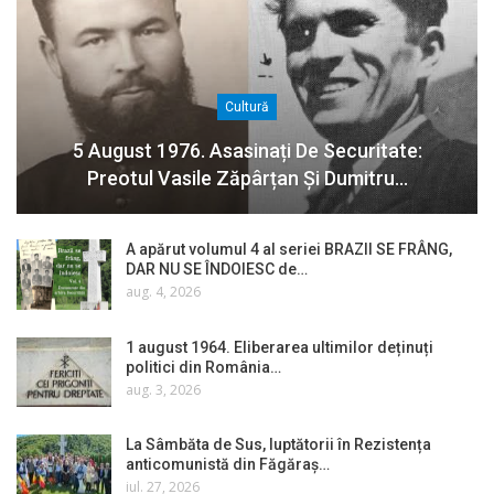
Cultură
5 August 1976. Asasinați De Securitate:
Preotul Vasile Zăpârțan Și Dumitru…
A apărut volumul 4 al seriei BRAZII SE FRÂNG,
DAR NU SE ÎNDOIESC de…
aug. 4, 2026
1 august 1964. Eliberarea ultimilor deținuți
politici din România…
aug. 3, 2026
La Sâmbăta de Sus, luptătorii în Rezistența
anticomunistă din Făgăraș…
iul. 27, 2026