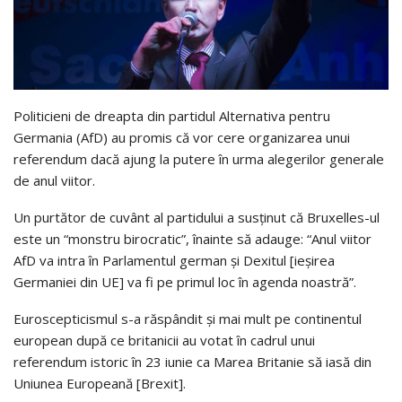
Politicieni de dreapta din partidul Alternativa pentru
Germania (AfD) au promis că vor cere organizarea unui
referendum dacă ajung la putere în urma alegerilor generale
de anul viitor.
Un purtător de cuvânt al partidului a susţinut că Bruxelles-ul
este un “monstru birocratic”, înainte să adauge: “Anul viitor
AfD va intra în Parlamentul german şi Dexitul [ieşirea
Germaniei din UE] va fi pe primul loc în agenda noastră”.
Euroscepticismul s-a răspândit şi mai mult pe continentul
european după ce britanicii au votat în cadrul unui
referendum istoric în 23 iunie ca Marea Britanie să iasă din
Uniunea Europeană [Brexit].