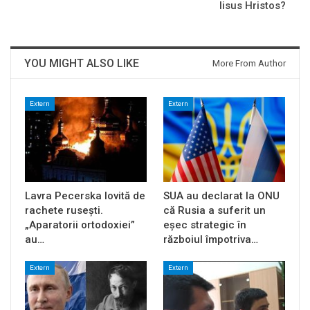
Iisus Hristos?
YOU MIGHT ALSO LIKE
More From Author
Extern
Extern
Lavra Pecerska lovită de
SUA au declarat la ONU
rachete rusești.
că Rusia a suferit un
„Aparatorii ortodoxiei”
eșec strategic în
au…
războiul împotriva…
Extern
Extern