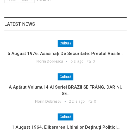
LATEST NEWS
Cultură
5 August 1976. Asasinați De Securitate: Preotul Vasile…
Florin Dobrescu
o zi ago
0
Cultură
A Apărut Volumul 4 Al Seriei BRAZII SE FRÂNG, DAR NU
SE…
Florin Dobrescu
2 zile ago
0
Cultură
1 August 1964. Eliberarea Ultimilor Deținuți Politici…