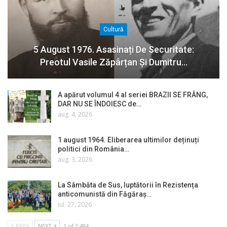
Cultură
5 August 1976. Asasinați De Securitate:
Preotul Vasile Zăpârțan Și Dumitru…
A apărut volumul 4 al seriei BRAZII SE FRÂNG,
DAR NU SE ÎNDOIESC de…
aug. 4, 2026
1 august 1964. Eliberarea ultimilor deținuți
politici din România…
aug. 3, 2026
La Sâmbăta de Sus, luptătorii în Rezistența
anticomunistă din Făgăraș…
iul. 27, 2026
PREV
NEXT
1 of 2.484