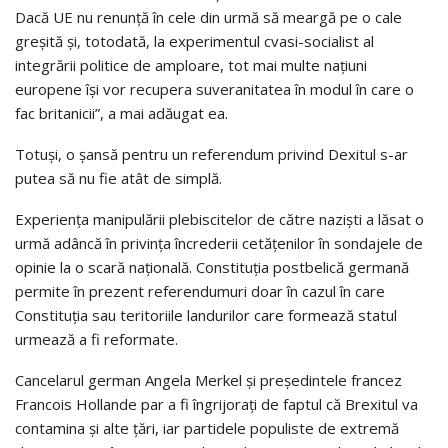
Dacă UE nu renunţă în cele din urmă să meargă pe o cale
greşită şi, totodată, la experimentul cvasi-socialist al
integrării politice de amploare, tot mai multe naţiuni
europene îşi vor recupera suveranitatea în modul în care o
fac britanicii”, a mai adăugat ea.
Totuşi, o şansă pentru un referendum privind Dexitul s-ar
putea să nu fie atât de simplă.
Experienţa manipulării plebiscitelor de către nazişti a lăsat o
urmă adâncă în privinţa încrederii cetăţenilor în sondajele de
opinie la o scară naţională. Constituţia postbelică germană
permite în prezent referendumuri doar în cazul în care
Constituţia sau teritoriile landurilor care formează statul
urmează a fi reformate.
Cancelarul german Angela Merkel şi preşedintele francez
Francois Hollande par a fi îngrijoraţi de faptul că Brexitul va
contamina şi alte ţări, iar partidele populiste de extremă