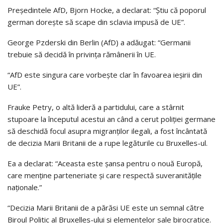
Preşedintele AfD, Bjorn Hocke, a declarat: “Ştiu că poporul
german doreşte să scape din sclavia impusă de UE”.
George Pzderski din Berlin (AfD) a adăugat: “Germanii
trebuie să decidă în privinţa rămânerii în UE.
“AfD este singura care vorbeşte clar în favoarea ieşirii din
UE”.
Frauke Petry, o altă lideră a partidului, care a stârnit
stupoare la începutul acestui an când a cerut poliţiei germane
să deschidă focul asupra migranţilor ilegali, a fost încântată
de decizia Marii Britanii de a rupe legăturile cu Bruxelles-ul.
Ea a declarat: “Aceasta este şansa pentru o nouă Europă,
care menţine parteneriate şi care respectă suveranităţile
naţionale.”
“Decizia Marii Britanii de a părăsi UE este un semnal către
Biroul Politic al Bruxelles-ului şi elementelor sale birocratice.