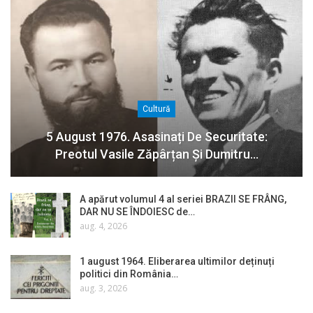
Cultură
5 August 1976. Asasinați De Securitate:
Preotul Vasile Zăpârțan Și Dumitru…
A apărut volumul 4 al seriei BRAZII SE FRÂNG,
DAR NU SE ÎNDOIESC de…
aug. 4, 2026
1 august 1964. Eliberarea ultimilor deținuți
politici din România…
aug. 3, 2026