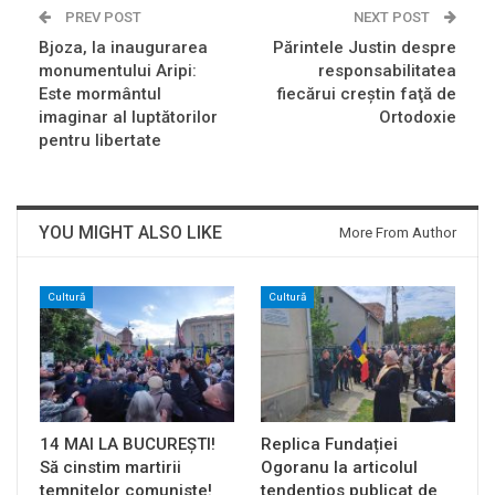
PREV POST
NEXT POST
Bjoza, la inaugurarea
Părintele Justin despre
monumentului Aripi:
responsabilitatea
Este mormântul
fiecărui creştin faţă de
imaginar al luptătorilor
Ortodoxie
pentru libertate
YOU MIGHT ALSO LIKE
More From Author
Cultură
Cultură
14 MAI LA BUCUREȘTI!
Replica Fundației
Să cinstim martirii
Ogoranu la articolul
temnițelor comuniste!
tendențios publicat de