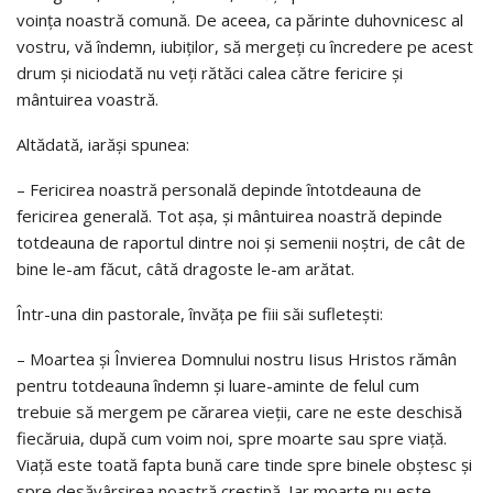
voinţa noastră comună. De aceea, ca părinte duhovnicesc al
vostru, vă îndemn, iubiţilor, să mergeţi cu încredere pe acest
drum şi niciodată nu veţi rătăci calea către fericire şi
mântuirea voastră.
Altădată, iarăşi spunea:
– Fericirea noastră personală depinde întotdeauna de
fericirea generală. Tot aşa, şi mântuirea noastră depinde
totdeauna de raportul dintre noi şi semenii noştri, de cât de
bine le-am făcut, câtă dragoste le-am arătat.
Într-una din pastorale, învăţa pe fiii săi sufleteşti:
– Moartea şi Învierea Domnului nostru Iisus Hristos rămân
pentru totdeauna îndemn şi luare-aminte de felul cum
trebuie să mergem pe cărarea vieţii, care ne este deschisă
fiecăruia, după cum voim noi, spre moarte sau spre viaţă.
Viaţă este toată fapta bună care tinde spre binele obştesc şi
spre desăvârşirea noastră creştină. Iar moarte nu este