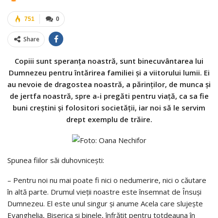
751
0
Share
Copiii sunt speranţa noastră, sunt binecuvântarea lui
Dumnezeu pentru întărirea familiei şi a viitorului lumii. Ei
au nevoie de dragostea noastră, a părinţilor, de munca şi
de jertfa noastră, spre a-i pregăti pentru viaţă, ca sa fie
buni creştini şi folositori societăţii, iar noi să le servim
drept exemplu de trăire.
Spunea fiilor săi duhovniceşti:
– Pentru noi nu mai poate fi nici o nedumerire, nici o căutare
în altă parte. Drumul vieţii noastre este însemnat de Însuşi
Dumnezeu. El este unul singur şi anume Acela care slujeşte
Evanghelia, Biserica şi binele, înfrăţit pentru totdeauna în