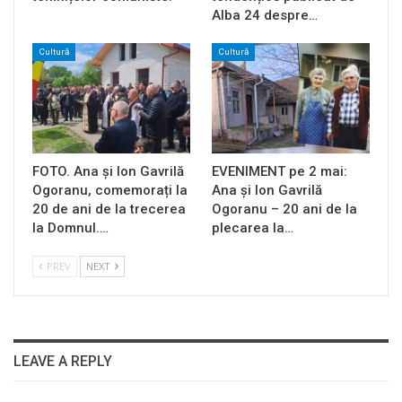
Alba 24 despre…
Cultură
Cultură
FOTO. Ana și Ion Gavrilă
EVENIMENT pe 2 mai:
Ogoranu, comemorați la
Ana și Ion Gavrilă
20 de ani de la trecerea
Ogoranu – 20 ani de la
la Domnul.…
plecarea la…
PREV
NEXT
LEAVE A REPLY