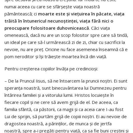
numai aceea cu care se sfârşeşte viaţa noastră
pământească; ci
moarte este şi vieţuirea în păcate, viaţa
trăită în întunericul necunoştinţei, viaţa fără nici o
preocupare folositoare duhovnicească
. Căci viaţa
omenească, dacă nu are un scop folositor spre care să tindă,
un ideal pe care să-l urmărească zi de zi, chiar cu sacrificii la
nevoie, nu are preţ. Oricine nu face asemenea înseamnă că e
pom neroditor şi îşi trăieşte moartea încă din viaţă.
Pentru creşterea copiilor învăţa pe credincioşi:
– De la Pruncul Iisus, să ne întoarcem la pruncii noştri. Ei sunt
speranţa noastră, sunt binecuvântarea lui Dumnezeu pentru
întărirea familiei şi a viitorului lumii. Hristos locuieşte în
fiecare copil şi ne cere să avem grijă de el. De aceea, ca
familia sfântă, ca păstorii, ca magii şi ca aceia care I-au fost
Lui de sprijin, să purtăm grijă de copiii noştri. Ei au nevoie de
dragostea noastră, a părinţilor, de munca şi de jertfa
noastră, spre a-i pregăti pentru viaţă, ca sa fie buni creştini şi