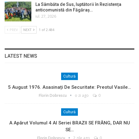
La Sâmbăta de Sus, luptătorii în Rezistența
anticomunistă din Făgăraș…
iul. 27, 2026
PREV
NEXT
1 of 2.484
LATEST NEWS
Cultură
5 August 1976. Asasinați De Securitate: Preotul Vasile…
Florin Dobrescu
o zi ago
0
Cultură
A Apărut Volumul 4 Al Seriei BRAZII SE FRÂNG, DAR NU
SE…
Florin Dobrescu
2 zile ago
0