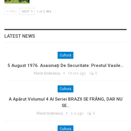
PREV
NEXT
1 of 2.484
LATEST NEWS
Cultură
5 August 1976. Asasinați De Securitate: Preotul Vasile…
Florin Dobrescu
10 ore ago
0
Cultură
A Apărut Volumul 4 Al Seriei BRAZII SE FRÂNG, DAR NU
SE…
Florin Dobrescu
o zi ago
0
Cultură