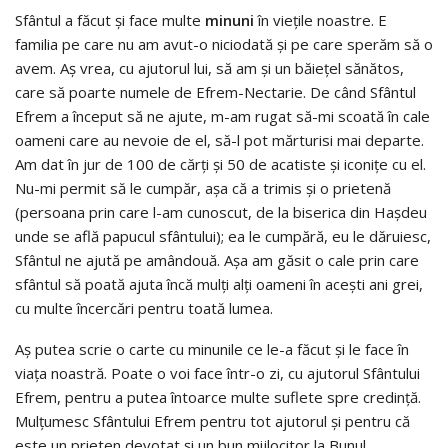
Sfântul a făcut şi face multe
minuni
în vieţile noastre. E
familia pe care nu am avut-o niciodată şi pe care sperăm să o
avem. Aş vrea, cu ajutorul lui, să am şi un băieţel sănătos,
care să poarte numele de Efrem-Nectarie. De când Sfântul
Efrem a început să ne ajute, m-am rugat să-mi scoată în cale
oameni care au nevoie de el, să-l pot mărturisi mai departe.
Am dat în jur de 100 de cărţi şi 50 de acatiste şi iconiţe cu el.
Nu-mi permit să le cumpăr, aşa că a trimis şi o prietenă
(persoana prin care l-am cunoscut, de la biserica din Haşdeu
unde se află papucul sfântului); ea le cumpără, eu le dăruiesc,
Sfântul ne ajută pe amândouă. Aşa am găsit o cale prin care
sfântul să poată ajuta încă mulţi alţi oameni în aceşti ani grei,
cu multe încercări pentru toată lumea.
Aş putea scrie o carte cu minunile ce le-a făcut şi le face în
viaţa noastră. Poate o voi face într-o zi, cu ajutorul Sfântului
Efrem, pentru a putea întoarce multe suflete spre credinţă.
Mulţumesc Sfântului Efrem pentru tot ajutorul şi pentru că
este un prieten devotat şi un bun mijlocitor la Bunul