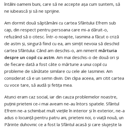
întâlni oameni buni, care să ne accepte aşa cum suntem, să
ne iubească şi să ne sprijine.
Am dormit două săptămâni cu cartea Sfântului Efrem sub
cap, din respect pentru persoana care mi-a dăruit-o,
refuzând să o citesc. Într-o noapte, Iasmina a făcut o criză
de astm şi, singură fiind cu ea, am simţit nevoia să deschid
cartea Sfântului. Când am deschis-o, am nimerit
mărturia
despre un copil cu astm
. Am mai deschis-o de două ori şi
de fiecare dată a fost câte o mărturie a unui copil cu
probleme de sănătate similare cu cele ale Iasminei. Am
considerat că e un semn divin. Din clipa aceea, am citit cartea
cu voce tare, să audă şi fetiţa mea.
Atunci eram caz social, iar din cauza problemelor noastre,
puţinii prieteni ce-i mai aveam ne-au întors spatele. Sfântul
Efrem ne-a schimbat mult vieţile în interior şi în exterior, ne-a
adus o locuinţă pentru patru ani, prieteni noi, o viaţă nouă, un
Părinte duhovnic ce a fost la Sfântul acasă şi care slujeşte la