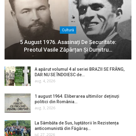
Cultură
5 August 1976. Asasinați De Securitate:
Preotul Vasile Zăpârțan Și Dumitru…
A apărut volumul 4 al seriei BRAZII SE FRÂNG,
DAR NU SE ÎNDOIESC de…
aug. 4, 2026
1 august 1964. Eliberarea ultimilor deținuți
politici din România…
aug. 3, 2026
La Sâmbăta de Sus, luptătorii în Rezistența
anticomunistă din Făgăraș…
iul. 27, 2026