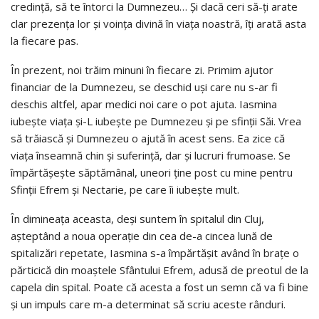
credinţă, să te întorci la Dumnezeu… Şi dacă ceri să-ţi arate
clar prezenţa lor şi voinţa divină în viaţa noastră, îţi arată asta
la fiecare pas.
În prezent, noi trăim minuni în fiecare zi. Primim ajutor
financiar de la Dumnezeu, se deschid uşi care nu s-ar fi
deschis altfel, apar medici noi care o pot ajuta. Iasmina
iubeşte viaţa şi-L iubeşte pe Dumnezeu şi pe sfinţii Săi. Vrea
să trăiască şi Dumnezeu o ajută în acest sens. Ea zice că
viaţa înseamnă chin şi suferinţă, dar şi lucruri frumoase. Se
împărtăşeşte săptămânal, uneori ţine post cu mine pentru
Sfinţii Efrem şi Nectarie, pe care îi iubeşte mult.
În dimineaţa aceasta, deşi suntem în spitalul din Cluj,
aşteptând a noua operaţie din cea de-a cincea lună de
spitalizări repetate, Iasmina s-a împărtăşit având în braţe o
părticică din moaştele Sfântului Efrem, adusă de preotul de la
capela din spital. Poate că acesta a fost un semn că va fi bine
şi un impuls care m-a determinat să scriu aceste rânduri.