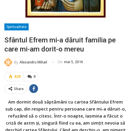
Spiritualitate
Sfântul Efrem mi-a dăruit familia pe
care mi-am dorit-o mereu
On
mai 5, 2016
By
Alexandru Mihail
629
0
Share
Am dormit două săptămâni cu cartea Sfântului Efrem
sub cap, din respect pentru persoana care mi-a dăruit-o,
refuzând să o citesc. Într-o noapte, Iasmina a făcut o
criză de astm şi, singură fiind cu ea, am simţit nevoia să
deschid cartea Sfântului. Când am deschis-o, am nimerit