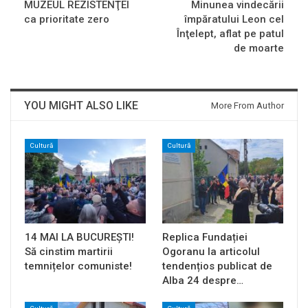
MUZEUL REZISTENŢEI
Minunea vindecării
ca prioritate zero
împăratului Leon cel
Înţelept, aflat pe patul
de moarte
YOU MIGHT ALSO LIKE
More From Author
Cultură
Cultură
14 MAI LA BUCUREȘTI!
Replica Fundației
Să cinstim martirii
Ogoranu la articolul
temnițelor comuniste!
tendențios publicat de
Alba 24 despre…