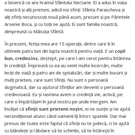
o biserică ce are hramul Sfântului Nectarie. El a adus în viaţa
noastră şi alţi prieteni, adică noi sfinţi: Sfânta Parascheva şi
alţi sfinţi necunoscuţi nouă până acum, precum și pe Părintele
Arsenie Boca, și cu toții ne ajută. Ei sunt familia noastră,
dimpreună cu Măicuţa Sfântă.
În prezent, fetiţa mea are 15 operaţii, dintre care 8 în
ultimele patru luni din lupta noastră pentru viaţă. E un
copil
bun, credincios
, deştept, pe care l-am cerut pentru întărirea
în credinţă. Împreună cu ea au venit multe încercări, multe
lecţii de viaţă şi patru ani de spitalizări, dar şi multe bucurii şi
mulţi prieteni, care sunt Sfinţii. Nu sunt o persoană
dogmatică, dar cu ajutorul Sfinţilor am devenit o persoană
credincioasă. Eu şi Iasmina avem o credinţă vie, activă, pe
care o împărtăşim în jurul nostru pe unde mergem. Am
învăţat că
sfinţii sunt prietenii noştri
, ei ne susţin şi ne ajută
necondiţionat atunci când oamenii îţi întorc spatele. Dar mai
presus de toate este faptul că sfinţii nu te judecă, ci te ajută
cu blândeţe şi răbdare să te schimbi, să te întăreşti în