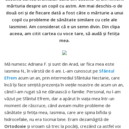
mărturia despre un copil cu astm. Am mai deschis-o de
două ori şi de fiecare dată a fost câte o mărturie a unui
copil cu probleme de sănătate similare cu cele ale
Iasminei. Am considerat că e un semn divin. Din clipa
aceea, am citit cartea cu voce tare, să audă şi fetiţa
mea.
Mă numesc Adriana F. şi sunt din Arad, iar fiica mea este
Iasmina N., în vârstă de 6 ani. L-am cunoscut pe
Sfântul
Efrem
acum un an, prin intermediul Sfântului Nectarie, care
încă îşi face simţită prezenţa în vieţile noastre de acum un an,
când l-am rugat să ne dăruiască o familie. Personal, nu l-am
văzut pe Sfântul Efrem, dar a apărut în viaţa mea într-un
moment de răscruce, când aveam multe probleme de
sănătate şi fetiţa mea, Iasmina, care are spina bifida şi
hidrocefalie, nu era tocmai bine. Eram dezamăgită de
Ortodoxie
şi vroiam să trec la pocăiţi, crezând ca astfel voi