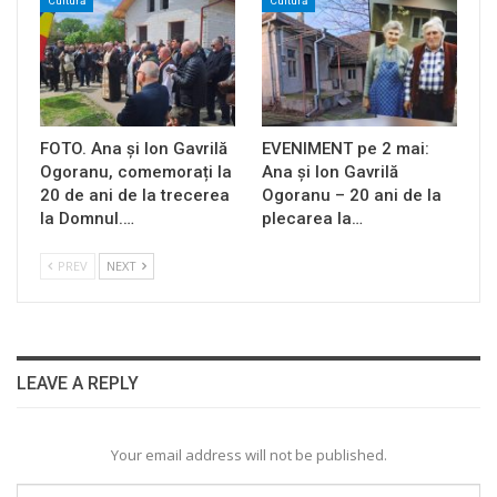
Cultură
Cultură
FOTO. Ana și Ion Gavrilă
EVENIMENT pe 2 mai:
Ogoranu, comemorați la
Ana și Ion Gavrilă
20 de ani de la trecerea
Ogoranu – 20 ani de la
la Domnul.…
plecarea la…
PREV
NEXT
LEAVE A REPLY
Your email address will not be published.