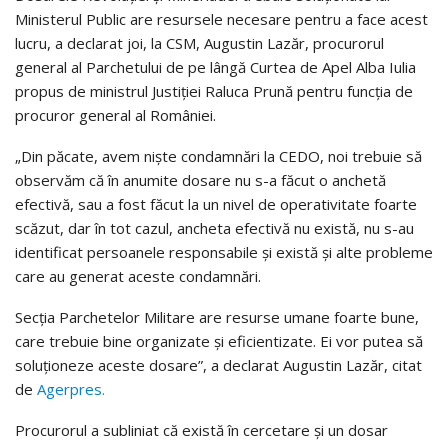
Ministerul Public are resursele necesare pentru a face acest
lucru, a declarat joi, la CSM, Augustin Lazăr, procurorul
general al Parchetului de pe lângă Curtea de Apel Alba Iulia
propus de ministrul Justiţiei Raluca Prună pentru funcţia de
procuror general al României.
„Din păcate, avem nişte condamnări la CEDO, noi trebuie să
observăm că în anumite dosare nu s-a făcut o anchetă
efectivă, sau a fost făcut la un nivel de operativitate foarte
scăzut, dar în tot cazul, ancheta efectivă nu există, nu s-au
identificat persoanele responsabile şi există şi alte probleme
care au generat aceste condamnări.
Secţia Parchetelor Militare are resurse umane foarte bune,
care trebuie bine organizate şi eficientizate. Ei vor putea să
soluţioneze aceste dosare”, a declarat Augustin Lazăr, citat
de
Agerpres.
Procurorul a subliniat că există în cercetare şi un dosar