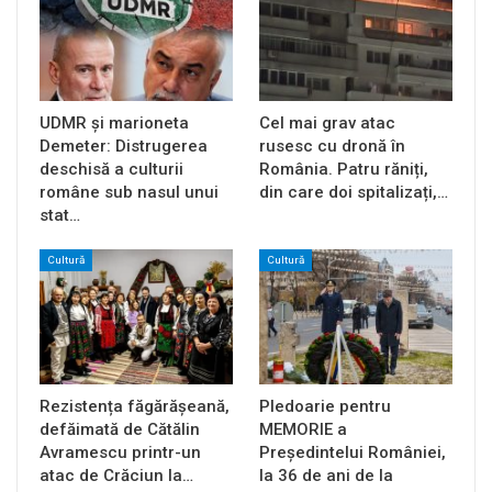
UDMR și marioneta
Cel mai grav atac
Demeter: Distrugerea
rusesc cu dronă în
deschisă a culturii
România. Patru răniți,
române sub nasul unui
din care doi spitalizați,…
stat…
Cultură
Cultură
Rezistența făgărășeană,
Pledoarie pentru
defăimată de Cătălin
MEMORIE a
Avramescu printr-un
Președintelui României,
atac de Crăciun la…
la 36 de ani de la