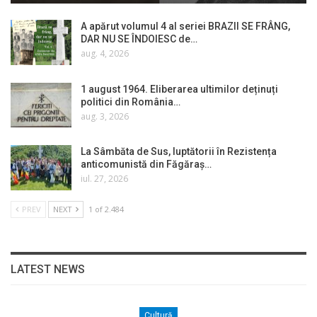
A apărut volumul 4 al seriei BRAZII SE FRÂNG,
DAR NU SE ÎNDOIESC de…
aug. 4, 2026
1 august 1964. Eliberarea ultimilor deținuți
politici din România…
aug. 3, 2026
La Sâmbăta de Sus, luptătorii în Rezistența
anticomunistă din Făgăraș…
iul. 27, 2026
PREV
NEXT
1 of 2.484
LATEST NEWS
Cultură