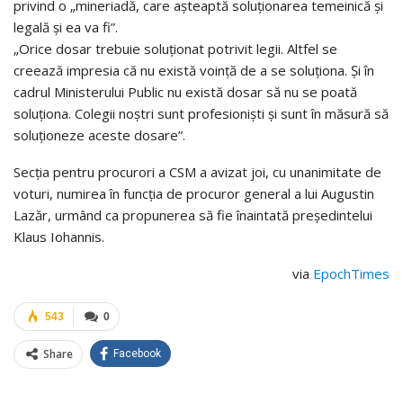
privind o „mineriadă, care aşteaptă soluţionarea temeinică şi
legală şi ea va fi”.
„Orice dosar trebuie soluţionat potrivit legii. Altfel se
creează impresia că nu există voinţă de a se soluţiona. Şi în
cadrul Ministerului Public nu există dosar să nu se poată
soluţiona. Colegii noştri sunt profesionişti şi sunt în măsură să
soluţioneze aceste dosare”.
Secţia pentru procurori a CSM a avizat joi, cu unanimitate de
voturi, numirea în funcţia de procuror general a lui Augustin
Lazăr, urmând ca propunerea să fie înaintată preşedintelui
Klaus Iohannis.
via
EpochTimes
543
0
Share
Facebook