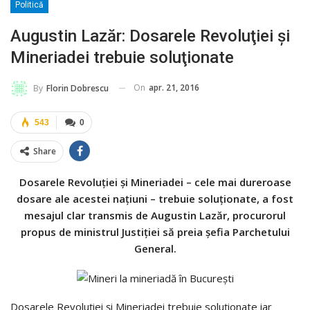
Politică
Augustin Lazăr: Dosarele Revoluţiei şi
Mineriadei trebuie soluţionate
On
apr. 21, 2016
By
Florin Dobrescu
543
0
Share
Dosarele Revoluţiei şi Mineriadei – cele mai dureroase
dosare ale acestei naţiuni – trebuie soluţionate, a fost
mesajul clar transmis de Augustin Lazăr, procurorul
propus de ministrul Justiţiei să preia şefia Parchetului
General.
Dosarele Revoluţiei şi Mineriadei trebuie soluţionate iar