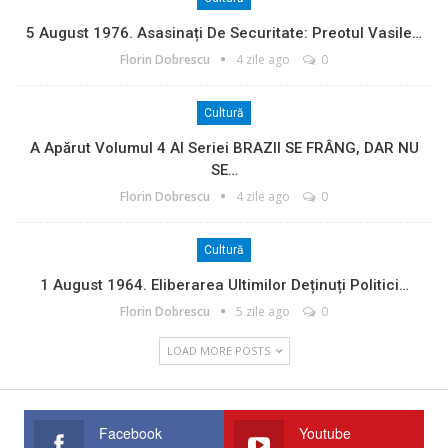
5 August 1976. Asasinați De Securitate: Preotul Vasile…
Florin Dobrescu
4 zile ago
0
Cultură
A Apărut Volumul 4 Al Seriei BRAZII SE FRÂNG, DAR NU
SE…
Florin Dobrescu
4 zile ago
0
Cultură
1 August 1964. Eliberarea Ultimilor Deținuți Politici…
Florin Dobrescu
5 zile ago
0
LOAD MORE POSTS
Facebook
Youtube