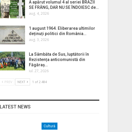
A apărut volumul 4 al seriei BRAZII
SE FRÂNG, DAR NU SE ÎNDOIESC de…
aug. 4, 2026
1 august 1964. Eliberarea ultimilor
deținuți politici din România…
aug. 3, 2026
La Sâmbăta de Sus, luptătorii în
Rezistența anticomunistă din
Făgăraș…
iul. 27, 2026
PREV
NEXT
1 of 2.484
LATEST NEWS
Cultură