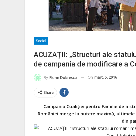
Social
ACUZAȚII: „Structuri ale statul
de campania de modificare a Con
On
mart. 5, 2016
By
Florin Dobrescu
Share
Campania Coaliției pentru Familie de a st
României merge la putere maximă, ultimele 
din pa