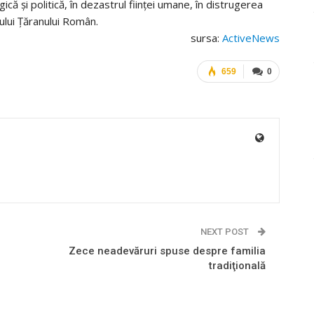
ică și politică, în dezastrul ființei umane, în distrugerea
eului Țăranului Român.
sursa:
ActiveNews
659
0
NEXT POST
Zece neadevăruri spuse despre familia
tradiţională