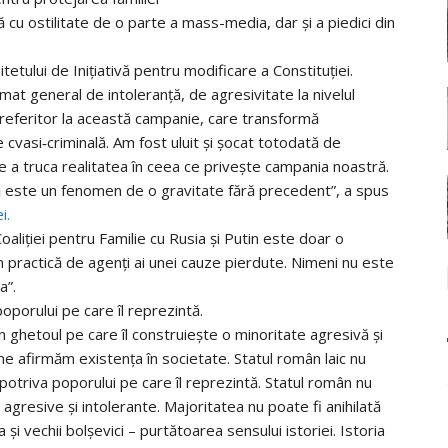
ită cu ostilitate de o parte a mass-media, dar și a piedici din
tului de Inițiativă pentru modificare a Constituției.
mat general de intoleranță, de agresivitate la nivelul
ân referitor la această campanie, care transformă
e cvasi‑criminală. Am fost uluit și șocat totodată de
 de a truca realitatea în ceea ce privește campania noastră.
ră este un fenomen de o gravitate fără precedent”, a spus
i.
liției pentru Familie cu Rusia și Putin este doar o
 practică de agenți ai unei cauze pierdute. Nimeni nu este
a”.
oporului pe care îl reprezintă.
în ghetoul pe care îl construiește o minoritate agresivă și
ă ne afirmăm existența în societate. Statul român laic nu
potriva poporului pe care îl reprezintă. Statul român nu
agresive și intolerante. Majoritatea nu poate fi anihilată
i vechii bolșevici – purtătoarea sensului istoriei. Istoria