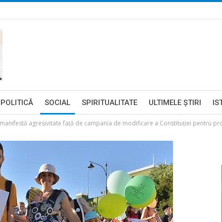
POLITICĂ
SOCIAL
SPIRITUALITATE
ULTIMELE ŞTIRI
IS
 manifestă agresivitate față de campania de modificare a Constituției pentru pro