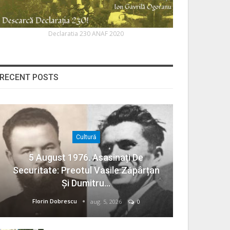
Declaratia 230 ANAF 2020
RECENT POSTS
Cultură
5 August 1976. Asasinați De
Securitate: Preotul Vasile Zăpârțan
Și Dumitru…
Florin Dobrescu
aug. 5, 2026
0