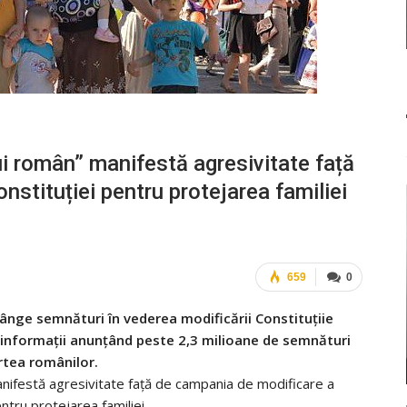
ui român” manifestă agresivitate față
stituției pentru protejarea familiei
659
0
rânge semnături în vederea modificării Constituțiie
informații anunțând peste 2,3 milioane de semnături
rtea românilor.