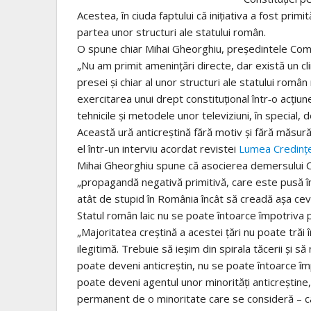
Acestea, în ciuda faptului că inițiativa a fost prim
partea unor structuri ale statului român.
O spune chiar Mihai Gheorghiu, președintele Comite
„Nu am primit amenințări directe, dar există un cli
presei și chiar al unor structuri ale statului rom
exercitarea unui drept constituțional într‑o acțiun
tehnicile și metodele unor televiziuni, în special,
Această ură anticreștină fără motiv și fără măsu
el într-un interviu acordat revistei
Lumea Credințe
Mihai Gheorghiu spune că asocierea demersului Coa
„propagandă negativă primitivă, care este pusă în
atât de stupid în România încât să creadă așa cev
Statul român laic nu se poate întoarce împotriva p
„Majoritatea creștină a acestei țări nu poate trăi 
ilegitimă. Trebuie să ieșim din spirala tăcerii și s
poate deveni anticreștin, nu se poate întoarce îm
poate deveni agentul unor minorități anticreștine, 
permanent de o minoritate care se consideră – ca ș