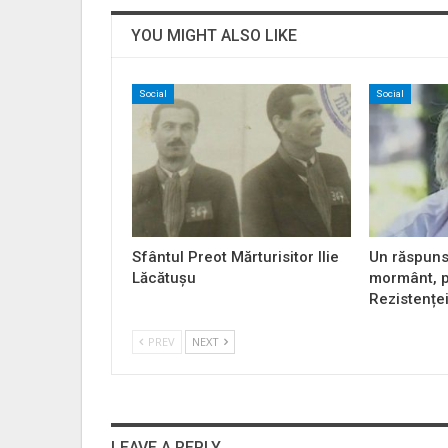
YOU MIGHT ALSO LIKE
Social
Social
Sfântul Preot Mărturisitor Ilie
Un răspuns
Lăcătușu
mormânt, p
Rezistențe
PREV
NEXT
LEAVE A REPLY