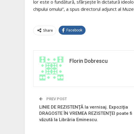
lor este o fundătură, sfârșește în dictatură ideolog
chipului omului”, a spus directorul adjunct al Muz
Share
Facebook
Florin Dobrescu
PREV POST
LINIE DE REZISTENŢĂ la vernisaj. Expoziţia
DRAGOSTE ÎN VREMEA REZISTENŢEI poate fi
văzută la Librăria Eminescu.