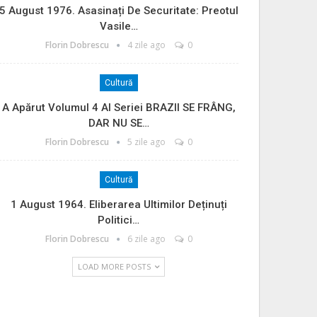
5 August 1976. Asasinați De Securitate: Preotul
Vasile…
Florin Dobrescu
4 zile ago
0
Cultură
A Apărut Volumul 4 Al Seriei BRAZII SE FRÂNG,
DAR NU SE…
Florin Dobrescu
5 zile ago
0
Cultură
1 August 1964. Eliberarea Ultimilor Deținuți
Politici…
Florin Dobrescu
6 zile ago
0
LOAD MORE POSTS