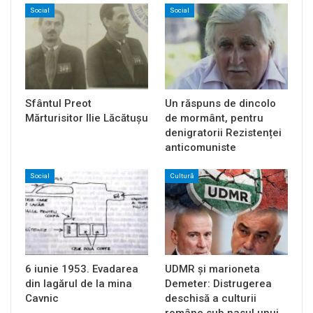
Social
Social
Sfântul Preot
Un răspuns de dincolo
Mărturisitor Ilie Lăcătușu
de mormânt, pentru
denigratorii Rezistenței
anticomuniste
Social
Cultură
6 iunie 1953. Evadarea
UDMR și marioneta
din lagărul de la mina
Demeter: Distrugerea
Cavnic
deschisă a culturii