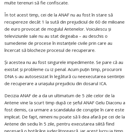
multe terenuri să fie confiscate.
În tot acest timp, cei de la ANAF nu au fost în stare să
recupereze decât 1 la sută din prejudiciul de 60 de milioane
de euro provocat de mogulul Antenelor. Voiculescu şi
televiziunile sale nu au stat degeaba – au deschis o
sumedenie de procese în instanţele civile prin care au
încercat să blocheze procesul de recuperare.
Şi acestea nu au fost singurele impedimente. Se pare că au
existat şi probleme cu iz penal. Acum puţin timp, procurorii
DNA s-au autosesizat în legătură cu neexecutarea sentinţei
de recuperare a uriaşului prejudiciu din dosarul ICA.
Decizia ANAF de a da un ultimatum de 5 zile celor de la
Antene vine la scurt timp după ce şeful ANAF Gelu Diaconu a
fost demis, ca urmare a scandalului de corupţie în care este
implicat. De fapt, nimeni nu poate să îi dea afară pe cei de la
Antene din sediu în 5 zile, pentru executarea silită fiind
necesară o hotărâre judecătorească, iar acest lucru ia timp.