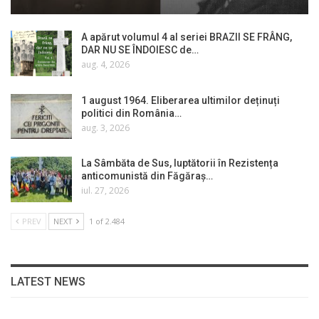
A apărut volumul 4 al seriei BRAZII SE FRÂNG,
DAR NU SE ÎNDOIESC de…
aug. 4, 2026
1 august 1964. Eliberarea ultimilor deținuți
politici din România…
aug. 3, 2026
La Sâmbăta de Sus, luptătorii în Rezistența
anticomunistă din Făgăraș…
iul. 27, 2026
PREV
NEXT
1 of 2.484
LATEST NEWS