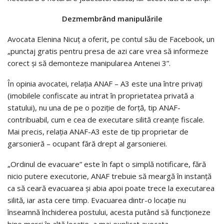
Dezmembrând manipulările
Avocata Elenina Nicuţ a oferit, pe contul său de Facebook, un
„punctaj gratis pentru presa de azi care vrea să informeze
corect şi să demonteze manipularea Antenei 3”.
În opinia avocatei, relaţia ANAF – A3 este una între privaţi
(imobilele confiscate au intrat în proprietatea privată a
statului), nu una de pe o poziţie de forţă, tip ANAF-
contribuabil, cum e cea de executare silită creanţe fiscale.
Mai precis, relaţia ANAF-A3 este de tip proprietar de
garsonieră – ocupant fără drept al garsonierei.
„Ordinul de evacuare” este în fapt o simplă notificare, fără
nicio putere executorie, ANAF trebuie să meargă în instanţă
ca să ceară evacuarea şi abia apoi poate trece la executarea
silită, iar asta cere timp. Evacuarea dintr-o locaţie nu
înseamnă închiderea postului, acesta putând să funcţioneze
bine merci în altă locaţie, a mai explicat avocata.