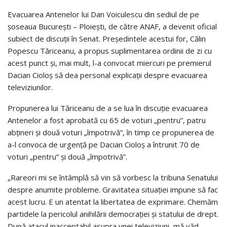
Evacuarea Antenelor lui Dan Voiculescu din sediul de pe
şoseaua Bucureşti – Ploieşti, de către ANAF, a devenit oficial
subiect de discuţii în Senat. Preşedintele acestui for, Călin
Popescu Tăriceanu, a propus suplimentarea ordinii de zi cu
acest punct şi, mai mult, l-a convocat miercuri pe premierul
Dacian Cioloş să dea personal explicaţii despre evacuarea
televiziunilor.
Propunerea lui Tăriceanu de a se lua în discuţie evacuarea
Antenelor a fost aprobată cu 65 de voturi „pentru”, patru
abţineri şi două voturi „împotrivă”, în timp ce propunerea de
a-l convoca de urgenţă pe Dacian Cioloş a întrunit 70 de
voturi „pentru” şi două „împotrivă”.
„Rareori mi se întâmplă să vin să vorbesc la tribuna Senatului
despre anumite probleme. Gravitatea situaţiei impune să fac
acest lucru. E un atentat la libertatea de exprimare. Chemăm
partidele la pericolul anihilării democraţiei şi statului de drept.
După atacul inacceptabil asupra unei televiziuni, mă văd