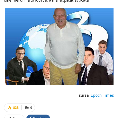
sursa:
Epoch Times
838
0