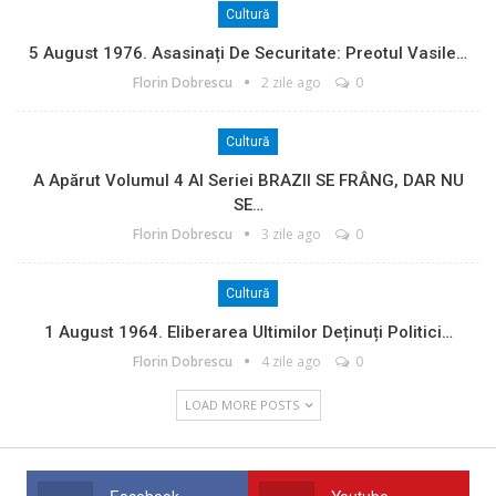
Cultură
5 August 1976. Asasinați De Securitate: Preotul Vasile…
Florin Dobrescu
2 zile ago
0
Cultură
A Apărut Volumul 4 Al Seriei BRAZII SE FRÂNG, DAR NU
SE…
Florin Dobrescu
3 zile ago
0
Cultură
1 August 1964. Eliberarea Ultimilor Deținuți Politici…
Florin Dobrescu
4 zile ago
0
LOAD MORE POSTS
Facebook
Youtube