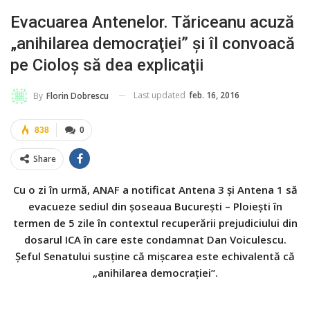
Evacuarea Antenelor. Tăriceanu acuză
„anihilarea democraţiei” şi îl convoacă
pe Cioloş să dea explicaţii
Last updated
feb. 16, 2016
By
Florin Dobrescu
838
0
Share
Cu o zi în urmă, ANAF a notificat Antena 3 şi Antena 1 să
evacueze sediul din şoseaua Bucureşti – Ploieşti în
termen de 5 zile în contextul recuperării prejudiciului din
dosarul ICA în care este condamnat Dan Voiculescu.
Şeful Senatului susţine că mişcarea este echivalentă că
„anihilarea democraţiei”.