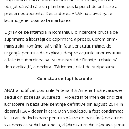
obligat să văd că e un plan bine pus la punct de anihilare a
presei neobediente. Descinderea ANAF nu a avut gaze
lacrimogene, doar asta mai lipsea.
E grav ce se întâmplă în România. E o încercare brutală de
suprimare a libertăţii de exprimare a presei. Cerem prim-
ministrului României să vină în faţa Senatului, mâine, de
urgenţă, pentru a da explicaţii despre acţiunile unor instituţii
aflate în subordinea sa. Nu ministrul de Finanţe trebuie să
dea explicaţii”, a declarat Tăriceanu, citat de stiripesurse.
Cum stau de fapt lucrurile
ANAF a notificat posturile Antena 3 şi Antena 1 să evacueze
sediul din şoseaua Bucureşti – Ploieşti în termen de cinci zile
lucrătoare în baza unei sentinţe definitive din august 2014 în
dosarul ICA – dosar în care Dan Voiculescu a fost condamnat
la 10 ani de închisoare pentru spălare de bani. Încă de atunci
s-a decis ca Sediul Antenei 3, clădirea-turn din Băneasa şi mai