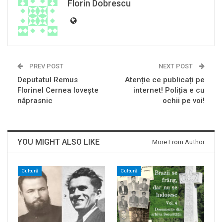
Florin Dobrescu
PREV POST
NEXT POST
Deputatul Remus
Atenție ce publicați pe
Florinel Cernea lovește
internet! Poliția e cu
năprasnic
ochii pe voi!
YOU MIGHT ALSO LIKE
More From Author
Cultură
Cultură