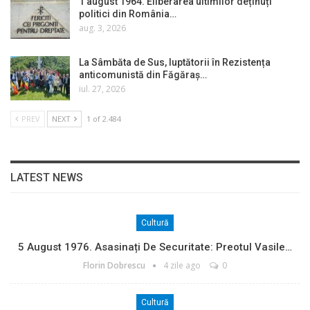
1 august 1964. Eliberarea ultimilor deținuți
politici din România…
aug. 3, 2026
La Sâmbăta de Sus, luptătorii în Rezistența
anticomunistă din Făgăraș…
iul. 27, 2026
PREV
NEXT
1 of 2.484
LATEST NEWS
Cultură
5 August 1976. Asasinați De Securitate: Preotul Vasile…
Florin Dobrescu
4 zile ago
0
Cultură