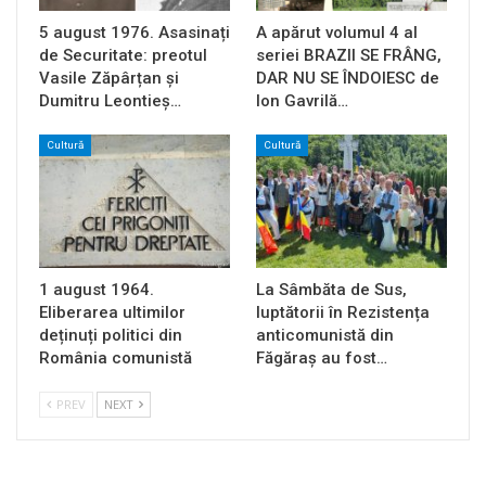
5 august 1976. Asasinați
A apărut volumul 4 al
de Securitate: preotul
seriei BRAZII SE FRÂNG,
Vasile Zăpârțan și
DAR NU SE ÎNDOIESC de
Dumitru Leontieș…
Ion Gavrilă…
Cultură
Cultură
1 august 1964.
La Sâmbăta de Sus,
Eliberarea ultimilor
luptătorii în Rezistența
deținuți politici din
anticomunistă din
România comunistă
Făgăraș au fost…
PREV
NEXT