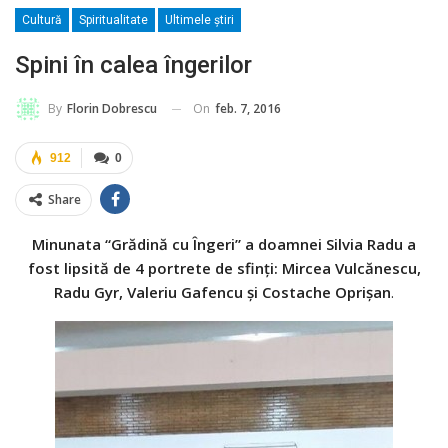
Cultură
Spiritualitate
Ultimele ştiri
Spini în calea îngerilor
On
feb. 7, 2016
By
Florin Dobrescu
912
0
Share
Minunata “Grădină cu Îngeri” a doamnei Silvia Radu a
fost lipsită de 4 portrete de sfinţi: Mircea Vulcănescu,
Radu Gyr, Valeriu Gafencu şi Costache Oprişan
.