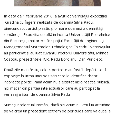
În data de 1 februarie 2016, a avut loc vernisajul expoziţiei
“Grădina cu Îngeri” realizată de doamna Silvia Radu,
binecunoscut artist plastic şi o mare doamnă a demnităţii
româneşti. Expoziţia se află în incinta Universităţii Politehnice
din Bucureşti, mai precis în spaţiul Facultăţii de Ingineria şi
Managementul Sistemelor Tehnologice. În cadrul vernisajului
au participat şi au luat cuvântul rectorul Universităţii, Mihnea
Costoiu, preşedintele ICR, Radu Boroianu, Dan Puric etc.
Două zile mai târziu, cele 4 portrete au fost îndepărtate din
expoziţie în urma unei sesizări care le identifica drept
incorecte politic. Până acum nu a existat nicio reacţie publică,
nici măcar din partea intelectualilor care au participat la
vernisaj alături de doamna Silvia Radu.
Stimaţi intelectuali români, dacă nici acum nu veţi lua atitudine
se va crea un precedent extrem de periculos care va duce la