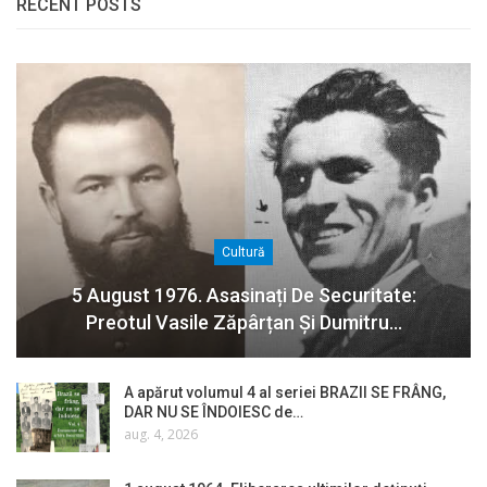
RECENT POSTS
Cultură
5 August 1976. Asasinați De Securitate:
Preotul Vasile Zăpârțan Și Dumitru…
A apărut volumul 4 al seriei BRAZII SE FRÂNG,
DAR NU SE ÎNDOIESC de…
aug. 4, 2026