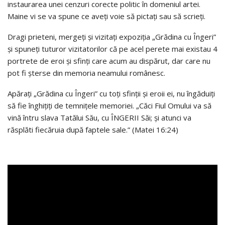
instaurarea unei cenzuri corecte politic în domeniul artei.
Maine vi se va spune ce aveţi voie să pictaţi sau să scrieţi.
Dragi prieteni, mergeţi şi vizitaţi expoziţia „Grădina cu Îngeri”
şi spuneţi tuturor vizitatorilor că pe acel perete mai existau 4
portrete de eroi şi sfinţi care acum au dispărut, dar care nu
pot fi şterse din memoria neamului românesc.
Apăraţi „Grădina cu Îngeri” cu toţi sfinţii şi eroii ei, nu îngăduiţi
să fie înghiţiţi de temniţele memoriei. „Căci Fiul Omului va să
vină întru slava Tatălui Său, cu ÎNGERII Săi; şi atunci va
răsplăti fiecăruia după faptele sale.” (Matei 16:24)