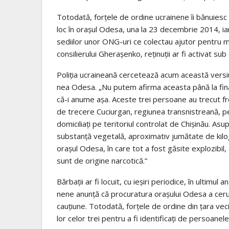
Tot­o­dată, forţele de ordine ucrai­nene îi bănu­iesc
loc în ora­şul Odesa, una la 23 decem­brie 2014, iar a
sedi­i­lor unor ONG-uri ce colec­tau aju­tor pen­tru mili­t
con­si­li­e­ru­lui Ghe­ra­şenko, reţi­nu­ţii ar fi acti­vat su
Poli­ţia ucrai­ne­ană cer­ce­tează acum această ver­si
nea Odesa. „Nu putem afirma aceasta până la fina­li­
că-i anume așa. Aceste trei per­soane au tre­cut fro
de tre­cere Cuciur­gan, regiu­nea trans­nis­treană, pe te
domi­ci­li­aţi pe teri­to­riul con­tro­lat de Chi­şi­nău
sub­stanţă vege­tală, apro­xi­ma­tiv jumă­tate de kilo­
ora­şul Odesa, în care tot a fost găsite explo­zi­bi
sunt de ori­gine nar­co­tică.”
Băr­ba­ţii ar fi locuit, cu ieşiri peri­o­dice, în ulti­mu
nene anu­nţă că pro­cu­ra­tura ora­şu­lui Odesa a cerut
cau­ţiune. Tot­o­dată, forţele de ordine din ţara vecină a
lor celor trei pen­tru a fi iden­ti­fi­cați de per­soa­ne