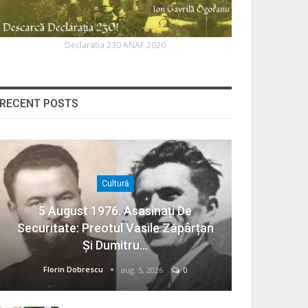
Declaratia 230 ANAF 2020
RECENT POSTS
Cultură
5 August 1976. Asasinați De
Securitate: Preotul Vasile Zăpârțan
Și Dumitru…
Florin Dobrescu
aug. 5, 2026
0