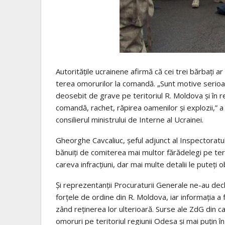
Auto­ri­tă­ţile ucrai­nene afirmă că cei trei băr­baţi a
te­rea omo­ru­ri­lor la comandă. „Sunt motive seri­o
deo­se­bit de grave pe teri­to­riul R. Mol­dova şi în
comandă, rachet, răpi­rea oame­ni­lor şi explo­zii,
con­si­li­e­rul minis­tru­lui de Interne al Ucrai­nei.
Ghe­or­ghe Cav­ca­liuc, şeful adjunct al Inspec­to­ra­tu­
bănu­iţi de comi­te­rea mai mul­tor fără­de­legi pe teri­
careva infra­cţiuni, dar mai multe deta­lii le puteţi o
Și repre­zen­tanţii Pro­cu­ra­tu­rii Gene­rale ne-au de
forţele de ordine din R. Mol­dova, iar infor­ma­ţia a fost
zând reţi­ne­rea lor ulte­ri­oară. Surse ale ZdG din cadr
omo­ruri pe teri­to­riul regiu­nii Odesa şi mai puţin î