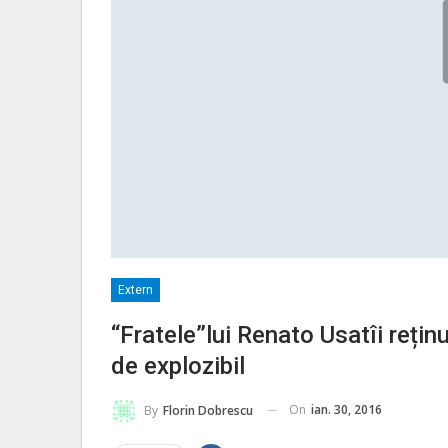
Extern
“Fratele”lui Renato Usatîi rețin
de explozibil
On
ian. 30, 2016
By
Florin Dobrescu