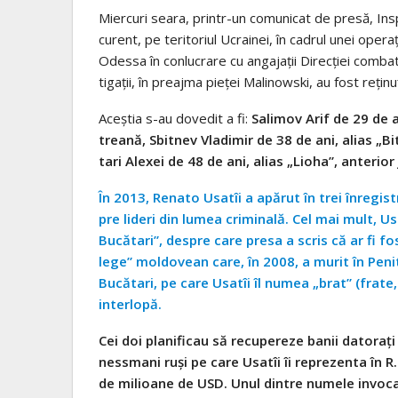
Mier­curi seara, printr-un comu­ni­cat de presă, Inspec­
curent, pe teri­to­riul Ucrai­nei, în cadrul unei ope­ra­ț
Odessa în con­lu­crare cu anga­ja­ții Direc­ției com­ba­
ti­ga­ții, în pre­a­jma pie­ței Mali­now­ski, au fost reți­n
Aceștia s-au dove­dit a fi:
Sali­mov Arif de 29 de an
treană, Sbi­t­nev Vla­di­mir de 38 de ani, alias „Bi
tari Ale­xei de 48 de ani, alias „Lioha”, ante­rio
În 2013, Renato Usa­tîi a apă­rut în trei înre­gis­
pre lideri din lumea cri­mi­nală. Cel mai mult, Usa
Bucă­tari”, des­pre care presa a scris că ar fi fos
lege” mol­do­vean care, în 2008, a murit în Peni­te
Bucă­tari, pe care Usa­tîi îl numea „brat” (frate, n
inter­lopă.
Cei doi pla­ni­fi­cau să recu­pe­reze banii dato­r
ne­ss­mani ruşi pe care Usa­tîi îi repre­zenta în R
de mili­oane de USD. Unul din­tre numele invo­cate