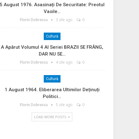
5 August 1976. Asasinați De Securitate: Preotul
Vasile…
Florin Dobrescu
3 zile ago
0
Cultură
A Apărut Volumul 4 Al Seriei BRAZII SE FRÂNG,
DAR NU SE…
Florin Dobrescu
4 zile ago
0
Cultură
1 August 1964. Eliberarea Ultimilor Deținuți
Politici…
Florin Dobrescu
5 zile ago
0
LOAD MORE POSTS