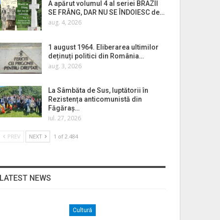
A apărut volumul 4 al seriei BRAZII
SE FRÂNG, DAR NU SE ÎNDOIESC de…
aug. 4, 2026
1 august 1964. Eliberarea ultimilor
deținuți politici din România…
aug. 3, 2026
La Sâmbăta de Sus, luptătorii în
Rezistența anticomunistă din
Făgăraș…
iul. 27, 2026
PREV
NEXT
1 of 2.484
LATEST NEWS
Cultură