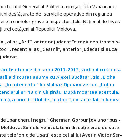
to­ra­tul Gene­ral al Poli­ției a anun­țat că la 27 ianu­a­rie,
iuni des­fă­șu­rate de ser­vi­ci­ile ope­ra­tive din regiu­nea
tere a cri­me­lor grave a Inspec­to­ra­tu­lui Națio­nal de Inves­
uți trei cetă­ţeni ai Repu­bli­cii Mol­dova.
i, alias „Arif”, ante­rior jude­cat în regiu­nea trans­nis­
toc ”, recent alias „Ces­t­nîi”, ante­rior jude­cat și Buca­
r jude­cat.
trări tele­fo­nice din iarna 2011-2012, vor­bind cu şi des­
­tîi a dis­cu­tat anume cu Ale­xei Bucă­tari, zis „Lioha
t „loco­te­nen­tul” lui Malhaz Dja­pa­ri­dze – un „hoţ în
n­ci­a­rul nr. 13 din Chi­şi­nău. După moar­tea aces­tuia,
.r.), a pri­mit titlul de „bla­t­noi”, cin acor­dat în lumea
aţi de „ban­che­rul negru” Gher­man Gor­bu­nţov unor busi­
. Mol­dova. Sumele vehi­cu­late în dis­cu­ţie erau de sute
 tele­fo­nic de Usa­tîi este cel al lui Ave­rin Vic­tor Ser­