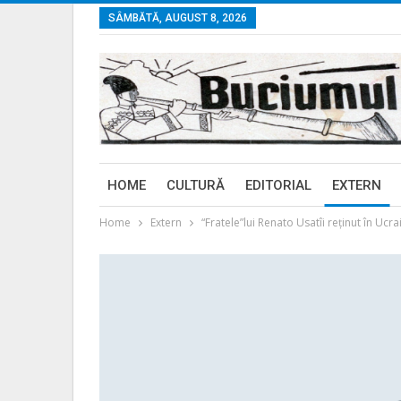
SÂMBĂTĂ, AUGUST 8, 2026
HOME
CULTURĂ
EDITORIAL
EXTERN
Home
Extern
“Fratele”lui Renato Usatîi reținut în Ucr