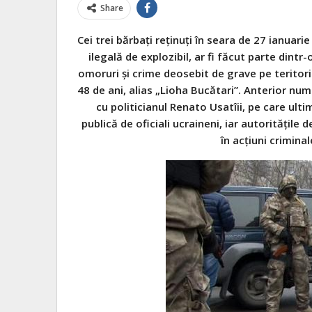
Share
Cei trei băr­baţi reţi­nuţi în seara de 27 ianu­a­ri
ile­gală de explo­zi­bil, ar fi făcut parte dint
omo­ruri şi crime deo­se­bit de grave pe teri­to­r
48 de ani, alias „Lioha Bucă­tari”. Ante­rior num
cu poli­ti­cia­nul Renato Usa­tîii, pe care ult
publică de ofi­ci­ali ucrai­neni, iar auto­ri­tă­ţile
în acţiuni cri­mi­nal