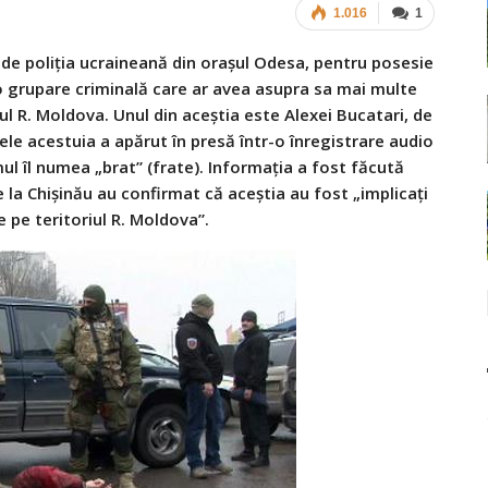
1.016
1
e de poli­ţia ucrai­ne­ană din ora­şul Odesa, pen­tru pose­sie
r-o gru­pare cri­mi­nală care ar avea asu­pra sa mai multe
iul R. Mol­dova. Unul din aceş­tia este Ale­xei Buca­tari, de
ele aces­tuia a apă­rut în presă într-o înre­gis­trare audio
i­mul îl numea „brat” (frate). Infor­ma­ţia a fost făcută
 de la Chi­şi­nău au con­fir­mat că aceş­tia au fost „impli­caţi
e pe teri­to­riul R. Mol­dova”.