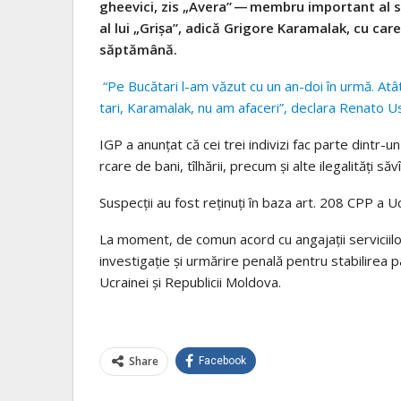
ghe­e­vici, zis „Avera” — mem­bru impor­tant al sin­d
al lui „Grişa”, adică Gri­gore Kara­ma­lak, cu care U
săp­tămână.
“Pe Bucă­tari l-am văzut cu un an-doi în urmă. Atât
tari, Kara­ma­lak, nu am afa­ceri”, declara Renato Usa
IGP a anun­țat că cei trei indi­vizi fac parte dintr-un 
rcare de bani, tîlhă­rii, pre­cum și alte ile­ga­li­tăți s
Sus­pec­ții au fost reți­nuți în baza art. 208 CPP a Uc
La moment, de comun acord cu anga­ja­ții ser­vi­ci­i­
inves­ti­ga­ție și urmă­rire penală pen­tru sta­bi­li­rea par­
Ucrai­nei și Repu­bli­cii Mol­dova.
Share
Facebook