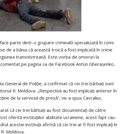
r face parte dintr-o gru­pare cri­mi­nală spe­cia­li­zată în comi­
ase de a bănui că această tro­ică a fost impli­cată în crime
 regiu­nea trans­nis­treană. Este vorba de omo­ruri la
” a comen­tat pe pagina sa de Face­book Anton Ghe­ra­şenko,
lui Gene­ral de Poli­ţie, a con­fir­mat că cei trei băr­baţi sunt
to­riul R. Mol­dova. „Res­pec­ti­vii au fost impli­caţi ante­rior în
bţine de la ser­vi­ciul de presă”, ne-a spus Cav­ca­liuc.
cla­rat că cei trei băr­baţi au fost docu­men­taţi de către
 ofe­rită insti­tu­ţi­i­lor abi­li­tate ucrai­nene, acest fapt cau­
ul aces­tei insti­tu­ţii afirmă că cei trei ar fi fost impli­caţi în
n R. Mol­dova.