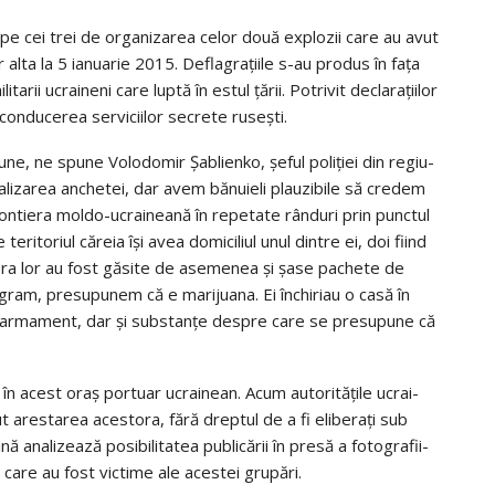
 pe cei trei de orga­ni­za­rea celor două explo­zii care au avut
lta la 5 ianu­a­rie 2015. Defla­gra­ţi­ile s-au pro­dus în faţa
a­rii ucrai­neni care luptă în estul ţării. Potri­vit decla­ra­ţi­i­lor
b con­du­ce­rea ser­vi­ci­i­lor secrete ruseşti.
une, ne spune Volo­do­mir Şabli­enko, şeful poli­ţiei din regiu­
za­rea anche­tei, dar avem bănu­ieli pla­u­zi­bile să cre­dem
n­ti­era moldo-ucraineană în repe­tate rân­duri prin punc­tul
ri­to­riul căreia îşi avea domi­ci­liul unul din­tre ei, doi fiind
. Asu­pra lor au fost găsite de ase­me­nea şi şase pachete de
gram, pre­su­pu­nem că e mari­ju­ana. Ei închi­riau o casă în
l, arma­ment, dar şi sub­stanţe des­pre care se pre­su­pune că
l an în acest oraş por­tuar ucrai­nean. Acum auto­ri­tă­ţile ucrai­
 ares­ta­rea aces­tora, fără drep­tul de a fi eli­be­raţi sub
na­li­zează posi­bi­li­ta­tea publi­că­rii în presă a foto­gra­fi­i­
le care au fost vic­time ale aces­tei gru­pări.