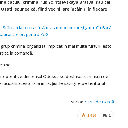
i­ca­tu­lui cri­mi­nal rus Sol­nt­se­v­s­kaya Bra­tva, sau cel
sa­tîi spu­nea că, fiind vecini, are întâl­niri în fie­care
. Stă­teau la o terasă. Am zis noroc-noroc şi gata. Cu Bucă­
­tîi ante­rior, pen­tru ZdG.
grup cri­mi­nal orga­ni­zat, impli­cat în mai multe fur­turi, esto­
ăvîr­șite la comandă.
rai­nei.
lor ope­ra­tive din ora­șul Odessa se des­fă­șoară măsuri de
ti­ci­pă­rii aces­tora la infrac­țiu­nile săvîr­șite pe teri­to­riul
sursa:
Ziarul de Gardă
1.016
1