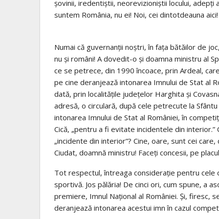
șovinii, iredentiștii, neorevizioniștii locului, adepț
suntem România, nu ei! Noi, cei dintotdeauna aici! Nu
Numai că guvernanții noștri, în fața bătăilor de joc, 
nu și români! A dovedit-o și doamna ministru al S
ce se petrece, din 1990 încoace, prin Ardeal, care 
pe cine deranjează intonarea Imnului de Stat al Rom
dată, prin localitățile județelor Harghita și Covas
adresă, o circulară, după cele petrecute la Sfântu
intonarea Imnului de Stat al României, în competițiil
Cică, „pentru a fi evitate incidentele din interior.
„incidente din interior”? Cine, oare, sunt cei care,
Ciudat, doamnă ministru! Faceți concesii, pe placu
Tot respectul, întreaga considerație pentru cele 
sportivă. Jos pălăria! De cinci ori, cum spune, a a
premiere, Imnul Național al României. Și, firesc, 
deranjează intonarea acestui imn în cazul competiț