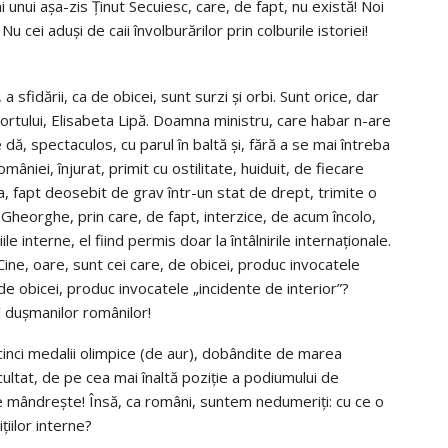
i ai unui așa-zis Ținut Secuiesc, care, de fapt, nu există! Noi
 cei aduși de caii învolburărilor prin colburile istoriei!
a sfidării, ca de obicei, sunt surzi și orbi. Sunt orice, dar
portului, Elisabeta Lipă. Doamna ministru, care habar n-are
dă, spectaculos, cu parul în baltă și, fără a se mai întreba
âniei, înjurat, primit cu ostilitate, huiduit, de fiecare
na, fapt deosebit de grav într-un stat de drept, trimite o
 Gheorghe, prin care, de fapt, interzice, de acum încolo,
e interne, el fiind permis doar la întâlnirile internaționale.
” Cine, oare, sunt cei care, de obicei, produc invocatele
 de obicei, produc invocatele „incidente de interior”?
l dușmanilor românilor!
cinci medalii olimpice (de aur), dobândite de marea
scultat, de pe cea mai înaltă poziție a podiumului de
se mândrește! Însă, ca români, suntem nedumeriți: cu ce o
iilor interne?