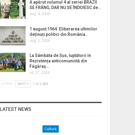
A apărut volumul 4 al seriei BRAZII
SE FRÂNG, DAR NU SE ÎNDOIESC de…
aug. 4, 2026
1 august 1964. Eliberarea ultimilor
deținuți politici din România…
aug. 3, 2026
La Sâmbăta de Sus, luptătorii în
Rezistența anticomunistă din
Făgăraș…
iul. 27, 2026
PREV
NEXT
1 of 2.484
LATEST NEWS
Cultură