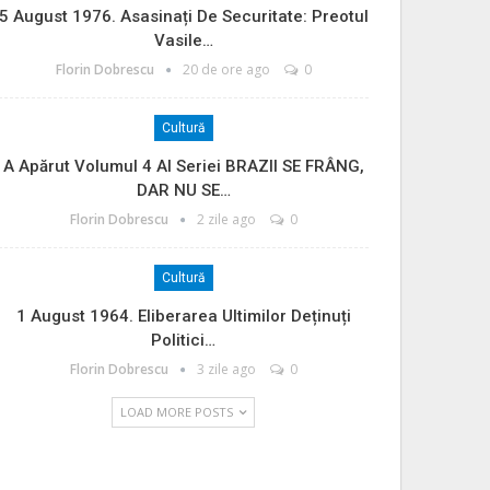
5 August 1976. Asasinați De Securitate: Preotul
Vasile…
Florin Dobrescu
20 de ore ago
0
Cultură
A Apărut Volumul 4 Al Seriei BRAZII SE FRÂNG,
DAR NU SE…
Florin Dobrescu
2 zile ago
0
Cultură
1 August 1964. Eliberarea Ultimilor Deținuți
Politici…
Florin Dobrescu
3 zile ago
0
LOAD MORE POSTS