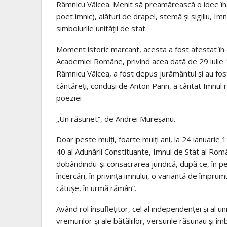
Râmnicu Vâlcea. Menit să preamărească o idee înăl
poet imnic), alături de drapel, stemă și sigiliu, Im
simbolurile unității de stat.
Moment istoric marcant, acesta a fost atestat în d
Academiei Române, privind acea dată de 29 iulie 
Râmnicu Vâlcea, a fost depus jurământul și au fost
cântăreți, conduși de Anton Pann, a cântat Imnul 
poeziei
„Un răsunet”, de Andrei Mureșanu.
Doar peste mulți, foarte mulți ani, la 24 ianuarie 1
40 al Adunării Constituante, Imnul de Stat al Rom
dobândindu-și consacrarea juridică, după ce, în per
încercări, în privința imnului, o variantă de împru
cătușe, în urmă rămân”.
Având rol însuflețitor, cel al independenței și al uni
vremurilor și ale bătăliilor, versurile răsunau și îmb