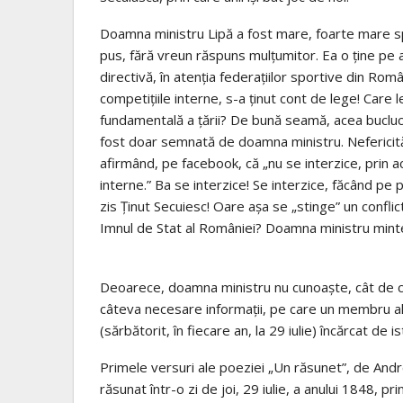
Doamna ministru Lipă a fost mare, foarte mare spo
pus, fără vreun răspuns mulțumitor. Ea o ține pe a
directivă, în atenția federațiilor sportive din Româ
competițiile interne, s-a ținut cont de lege! Care
fundamentală a țării? De bună seamă, acea buclucaș
fost doar semnată de doamna ministru. Nefericit
afirmând, pe facebook, că „nu se interzice, prin ac
interne.” Ba se interzice! Se interzice, făcând pe p
zis Ținut Secuiesc! Oare așa se „stinge” un conflic
Imnul de Stat al României? Doamna ministru minte!
Deoarece, doamna ministru nu cunoaște, cât de cât
câteva necesare informații, pe care un membru al 
(sărbătorit, în fiecare an, la 29 iulie) încărcat de i
Primele versuri ale poeziei „Un răsunet”, de Andr
răsunat într-o zi de joi, 29 iulie, a anului 1848, pr