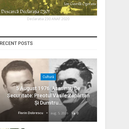
Declaratia 230 ANAF 2020
RECENT POSTS
Cultură
5 August 1976. Asasinați De
Securitate: Preotul Vasile Zăpârțan
Și Dumitru…
Florin Dobrescu
aug. 5, 2026
0