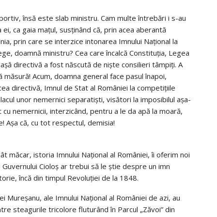
rtiv, însă este slab ministru. Cam multe întrebări i s-au
 ei, ca gaia mațul, susținând că, prin acea aberantă
nia, prin care se interzice intonarea Imnului Național la
 lege, doamnă ministru? Cea care încalcă Constituția, Legea
ă directivă a fost născută de niște consilieri tâmpiți. A
ă măsură! Acum, doamna general face pasul înapoi,
ea directivă, Imnul de Stat al României la competițiile
lacul unor nemernici separatiști, visători la imposibilul așa-
t cu nemernicii, interzicând, pentru a le da apă la moară,
 Așa că, cu tot respectul, demisia!
 măcar, istoria Imnului Național al României, îi oferim noi
Guvernului Cioloș ar trebui să le știe despre un imn
storie, încă din timpul Revoluției de la 1848.
ei Mureșanu, ale Imnului Național al României de azi, au
intre steagurile tricolore fluturând în Parcul „Zăvoi” din