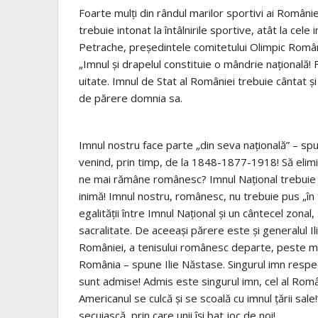
Foarte mulți din rândul marilor sportivi ai României,
trebuie intonat la întâlnirile sportive, atât la cele
Petrache, președintele comitetului Olimpic Român, 
„Imnul și drapelul constituie o mândrie națională! F
uitate. Imnul de Stat al României trebuie cântat și 
de părere domnia sa.
Imnul nostru face parte „din seva națională” – spun
venind, prin timp, de la 1848-1877-1918! Să elimi
ne mai rămâne românesc? Imnul Național trebuie i
inimă! Imnul nostru, românesc, nu trebuie pus „în
egalității între Imnul Național și un cântecel zona
sacralitate. De aceeași părere este și generalul 
României, a tenisului românesc departe, peste mări
România – spune Ilie Năstase. Singurul imn respect
sunt admise! Admis este singurul imn, cel al Româ
Americanul se culcă și se scoală cu imnul țării sal
secuiască, prin care unii își bat joc de noi!