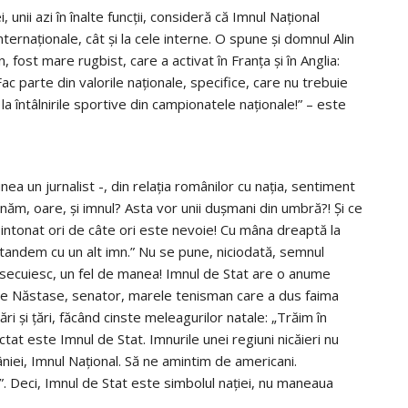
 unii azi în înalte funcții, consideră că Imnul Național
 internaționale, cât și la cele interne. O spune și domnul Alin
fost mare rugbist, care a activat în Franța și în Anglia:
ac parte din valorile naționale, specifice, care nu trebuie
la întâlnirile sportive din campionatele naționale!” – este
ea un jurnalist -, din relația românilor cu nația, sentiment
năm, oare, și imnul? Asta vor unii dușmani din umbră?! Și ce
ntonat ori de câte ori este nevoie! Cu mâna dreaptă la
 tandem cu un alt imn.” Nu se pune, niciodată, semnul
l, secuiesc, un fel de manea! Imnul de Stat are o anume
Ilie Năstase, senator, marele tenisman care a dus faima
 și țări, făcând cinste meleagurilor natale: „Trăim în
at este Imnul de Stat. Imnurile unei regiuni nicăieri nu
niei, Imnul Național. Să ne amintim de americani.
e!”. Deci, Imnul de Stat este simbolul nației, nu maneaua