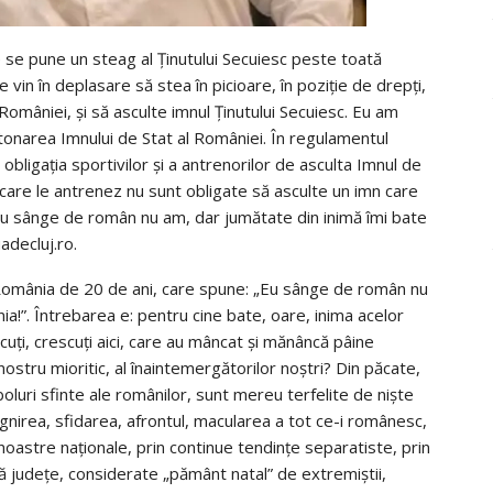
 se pune un steag al Ținutului Secuiesc peste toată
e vin în deplasare să stea în picioare, în poziție de drepți,
României, și să asculte imnul Ținutului Secuiesc. Eu am
intonarea Imnului de Stat al României. În regulamentul
igația sportivilor și a antrenorilor de asculta Imnul de
 care le antrenez nu sunt obligate să asculte un imn care
 eu sânge de român nu am, dar jumătate din inimă îmi bate
adecluj.ro.
n România de 20 de ani, care spune: „Eu sânge de român nu
a!”. Întrebarea e: pentru cine bate, oare, inima acelor
uți, crescuți aici, care au mâncat și mănâncă pâine
ru mioritic, al înaintemergătorilor noștri? Din păcate,
luri sfinte ale românilor, sunt mereu terfelite de niște
, jignirea, sfidarea, afrontul, macularea a tot ce-i românesc,
 noastre naționale, prin continue tendințe separatiste, prin
ouă județe, considerate „pământ natal” de extremiștii,