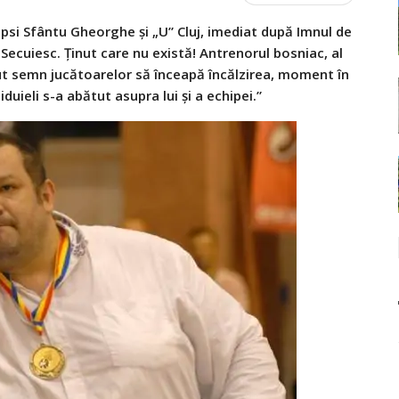
epsi Sfântu Gheorghe și „U” Cluj, imediat după Imnul de
 Secuiesc. Ținut care nu există! Antrenorul bosniac, al
cut semn jucătoarelor să înceapă încălzirea, moment în
iduieli s-a abătut asupra lui și a echipei.”