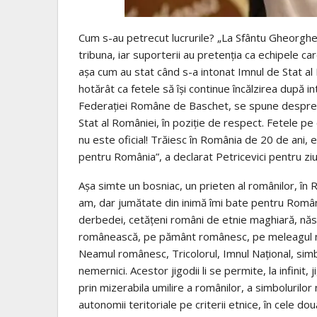
Cum s-au petrecut lucrurile? „La Sfântu Gheorghe
tribuna, iar suporterii au pretenția ca echipele car
așa cum au stat când s-a intonat Imnul de Stat al 
hotărât ca fetele să își continue încălzirea după 
Federației Române de Baschet, se spune despre obl
Stat al României, în poziție de respect. Fetele pe
nu este oficial! Trăiesc în România de 20 de ani,
pentru România”, a declarat Petricevici pentru ziu
Așa simte un bosniac, un prieten al românilor, î
am, dar jumătate din inimă îmi bate pentru Români
derbedei, cetățeni români de etnie maghiară, născ
românească, pe pământ românesc, pe meleagul nost
Neamul românesc, Tricolorul, Imnul Național, simbo
nemernici. Acestor jigodii li se permite, la infinit
prin mizerabila umilire a românilor, a simbolurilor
autonomii teritoriale pe criterii etnice, în cele d