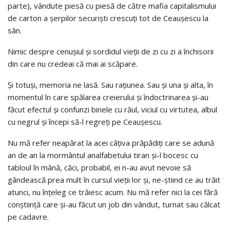
parte), vândute piesă cu piesă de către mafia capitalismului
de carton a şerpilor securişti crescuţi tot de Ceauşescu la
sân.
Nimic despre cenuşiul şi sordidul vieţii de zi cu zi a închisorii
din care nu credeai că mai ai scăpare.
Şi totuşi, memoria ne lasă. Sau raţiunea. Sau şi una şi alta, în
momentul în care spălarea creierului şi îndoctrinarea şi-au
făcut efectul şi confunzi binele cu răul, viciul cu virtutea, albul
cu negrul şi începi să-l regreţi pe Ceauşescu.
Nu mă refer neapărat la acei câţiva prăpădiţi care se adună
an de an la mormântul analfabetului tiran şi-l bocesc cu
tabloul în mână, căci, probabil, ei n-au avut nevoie să
gândească prea mult în cursul vieţii lor şi, ne-ştiind ce au trăit
atunci, nu înţeleg ce trăiesc acum. Nu mă refer nici la cei fără
conştiinţă care şi-au făcut un job din vândut, turnat sau călcat
pe cadavre.