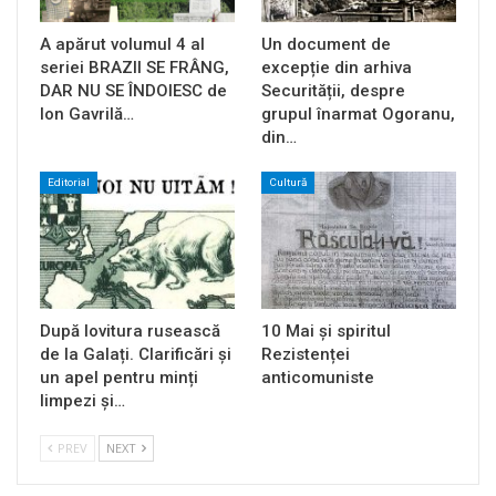
A apărut volumul 4 al
Un document de
seriei BRAZII SE FRÂNG,
excepție din arhiva
DAR NU SE ÎNDOIESC de
Securității, despre
Ion Gavrilă…
grupul înarmat Ogoranu,
din…
Editorial
Cultură
După lovitura rusească
10 Mai și spiritul
de la Galați. Clarificări și
Rezistenței
un apel pentru minți
anticomuniste
limpezi și…
PREV
NEXT