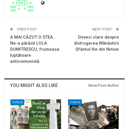
PREV POST
NEXT POST
A MAI CĂZUT O STEA…
Dovezi clare despre
Ne-a părăsit LOLA
distrugerea Mănăstirii
DUMITRESCU, frumoasa
Sfântul Ilie din Ninive
luptătoare
anticomunistă.
YOU MIGHT ALSO LIKE
More From Author
Cultură
Cultură