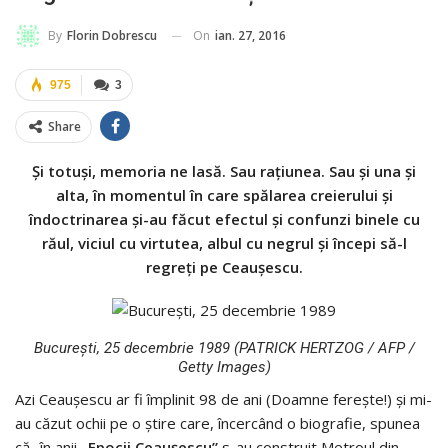
On
ian. 27, 2016
By
Florin Dobrescu
975
3
Share
Şi totuşi, memoria ne lasă. Sau raţiunea. Sau şi una şi
alta, în momentul în care spălarea creierului şi
îndoctrinarea şi-au făcut efectul şi confunzi binele cu
răul, viciul cu virtutea, albul cu negrul şi începi să-l
regreţi pe Ceauşescu.
Bucureşti, 25 decembrie 1989 (PATRICK HERTZOG / AFP /
Getty Images)
Azi Ceauşescu ar fi împlinit 98 de ani (Doamne fereşte!) şi mi-
au căzut ochii pe o ştire care, încercând o biografie, spunea
că „în anii
„Epocii Ceauşescu”
s-au construit Metroul din