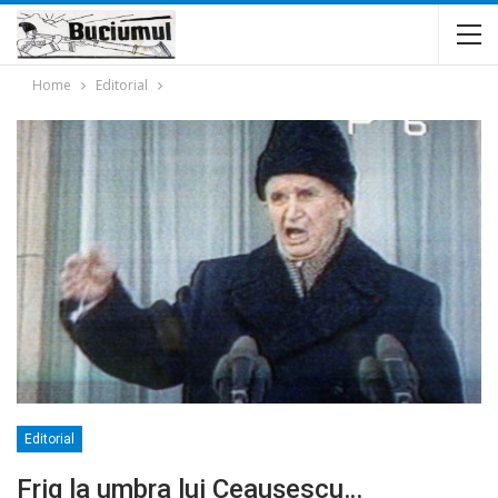
Home
Editorial
Editorial
Frig la umbra lui Ceauşescu…