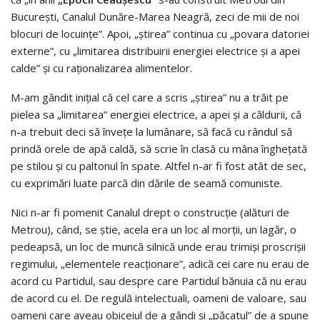
Bucureşti, Canalul Dunăre-Marea Neagră, zeci de mii de noi
blocuri de locuinţe”. Apoi, „ştirea” continua cu „povara datoriei
externe”, cu „limitarea distribuirii energiei electrice şi a apei
calde” şi cu raţionalizarea alimentelor.
M-am gândit iniţial că cel care a scris „ştirea” nu a trăit pe
pielea sa „limitarea” energiei electrice, a apei şi a căldurii, că
n-a trebuit deci să înveţe la lumânare, să facă cu rândul să
prindă orele de apă caldă, să scrie în clasă cu mâna îngheţată
pe stilou şi cu paltonul în spate. Altfel n-ar fi fost atât de sec,
cu exprimări luate parcă din dările de seamă comuniste.
Nici n-ar fi pomenit Canalul drept o construcţie (alături de
Metrou), când, se ştie, acela era un loc al morţii, un lagăr, o
pedeapsă, un loc de muncă silnică unde erau trimişi proscrişii
regimului, „elementele reacţionare”, adică cei care nu erau de
acord cu Partidul, sau despre care Partidul bănuia că nu erau
de acord cu el. De regulă intelectuali, oameni de valoare, sau
oameni care aveau obiceiul de a gândi şi „păcatul” de a spune