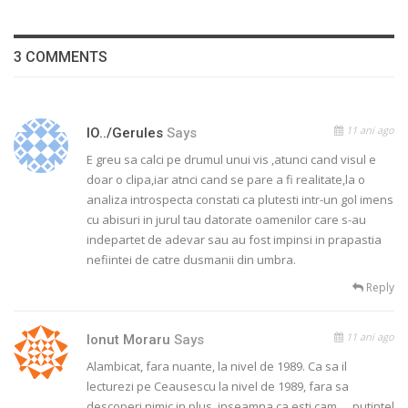
3 COMMENTS
11 ani ago
IO../gerules
Says
E greu sa calci pe drumul unui vis ,atunci cand visul e
doar o clipa,iar atnci cand se pare a fi realitate,la o
analiza introspecta constati ca plutesti intr-un gol imens
cu abisuri in jurul tau datorate oamenilor care s-au
indepartet de adevar sau au fost impinsi in prapastia
nefiintei de catre dusmanii din umbra.
Reply
11 ani ago
Ionut Moraru
Says
Alambicat, fara nuante, la nivel de 1989. Ca sa il
lecturezi pe Ceausescu la nivel de 1989, fara sa
descoperi nimic in plus, inseamna ca esti cam ….putintel