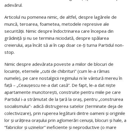
adevărul.
Articolul nu pomenea nimic, de altfel, despre lagărele de
muncă, teroarea, foametea, metodele represive ale
securităţii. Nimic despre îndoctrinarea care începea din
grădiniţă şi nu se termina niciodată, despre spălarea
creierului, aşa încât să ai în cap doar ce-ţi turna Partidul non-
stop.
Nimic despre adevărata poveste a miilor de blocuri de
locuinţe, eternele „cutii de chibrituri” (cum le-a rămas
numele), pe care nostalgicii regimului ni le vântură mereu în
faţă – „Ceauşescu ne-a dat casă”. De fapt, le-a dat nişte
apartamente muncitoreşti, construite pentru miile pe care
Partidul i-a strămutat de la ţară la oraş, pentru „construirea
socialismului”- adică distrugerea satelor (terminate deja de
colectivizare), prin ruperea legăturii dintre oameni şi originile
lor şi urâţirea oraşului prin aglomerări cenuşii, blocuri şi hale, a
”fabricilor şi uzinelor” ineficiente şi neproductive (o mare