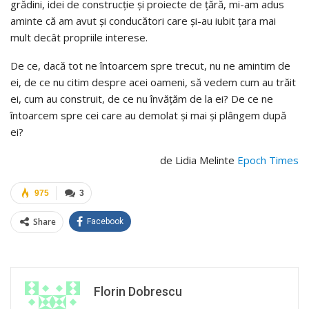
grădini, idei de construcţie şi proiecte de ţără, mi-am adus
aminte că am avut şi conducători care şi-au iubit ţara mai
mult decât propriile interese.
De ce, dacă tot ne întoarcem spre trecut, nu ne amintim de
ei, de ce nu citim despre acei oameni, să vedem cum au trăit
ei, cum au construit, de ce nu învăţăm de la ei? De ce ne
întoarcem spre cei care au demolat şi mai şi plângem după
ei?
de Lidia Melinte
Epoch Times
975
3
Share
Facebook
Florin Dobrescu