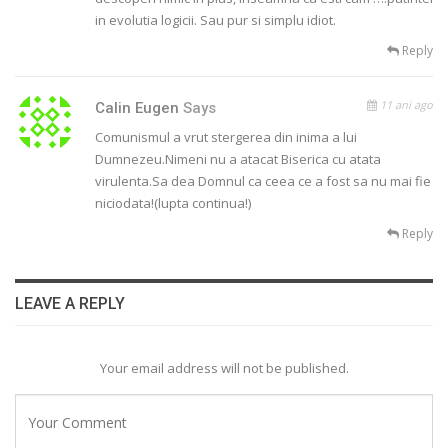
in evolutia logicii. Sau pur si simplu idiot.
Reply
11 ani ago
Calin Eugen
Says
Comunismul a vrut stergerea din inima a lui
Dumnezeu.Nimeni nu a atacat Biserica cu atata
virulenta.Sa dea Domnul ca ceea ce a fost sa nu mai fie
niciodata!(lupta continua!)
Reply
LEAVE A REPLY
Your email address will not be published.