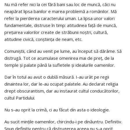
Nu mă refer nici la cei fără bani sau loc de muncă, căci nu
neapărat lipsa banilor e marea problemă a românilor. Mă
refer la pierderea caracterului uman. La lipsa unor valori
fundamentale, distruse în timp: atitudinea faţă de muncă,
preţuirea valorilor create de străbunii noştri, cultură,
atitudine civică, conştiinţa de neam, etc.
Comuniştii, când au venit pe lume, au început să dărâme. Să
distrugă. Tot ce acumulase omenirea mai de preţ, de la
temple şi palate până la sufletele şi idealurile oamenilor.
Dar în totul au avut o dublă măsură. I-au urât pe regii
dinaintea lor, dar le-au ocupat palatele. Au declarat religia
drept obscurantism, dar au instaurat cultul conducătorilor,
cultul Partidului.
Nu s-au oprit la crimă, ci au făcut din asta o ideologie.
Au sucit minţile oamenilor, chircindu-i pe dinăuntru. Definitiv.
Spun definitiv pentru că distrugerea aceea nu s-a oprit