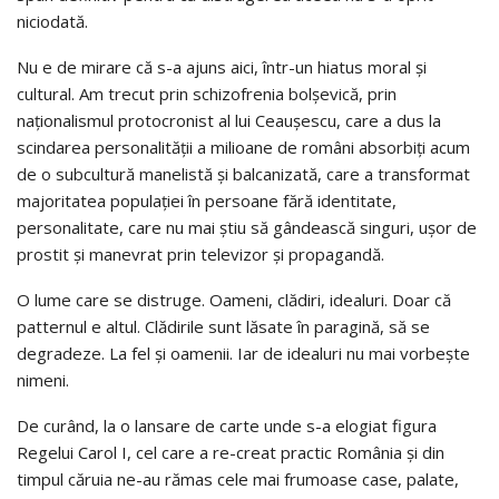
niciodată.
Nu e de mirare că s-a ajuns aici, într-un hiatus moral şi
cultural. Am trecut prin schizofrenia bolşevică, prin
naţionalismul protocronist al lui Ceauşescu, care a dus la
scindarea personalităţii a milioane de români absorbiţi acum
de o subcultură manelistă şi balcanizată, care a transformat
majoritatea populaţiei în persoane fără identitate,
personalitate, care nu mai ştiu să gândească singuri, uşor de
prostit şi manevrat prin televizor şi propagandă.
O lume care se distruge. Oameni, clădiri, idealuri. Doar că
patternul e altul. Clădirile sunt lăsate în paragină, să se
degradeze. La fel şi oamenii. Iar de idealuri nu mai vorbeşte
nimeni.
De curând, la o lansare de carte unde s-a elogiat figura
Regelui Carol I, cel care a re-creat practic România şi din
timpul căruia ne-au rămas cele mai frumoase case, palate,