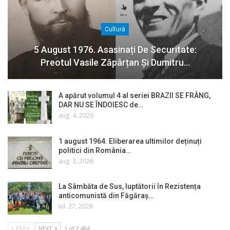
Cultură
5 August 1976. Asasinați De Securitate:
Preotul Vasile Zăpârțan Și Dumitru…
A apărut volumul 4 al seriei BRAZII SE FRÂNG,
DAR NU SE ÎNDOIESC de…
aug. 4, 2026
1 august 1964. Eliberarea ultimilor deținuți
politici din România…
aug. 3, 2026
La Sâmbăta de Sus, luptătorii în Rezistența
anticomunistă din Făgăraș…
iul. 27, 2026
PREV
NEXT
1 of 2.484