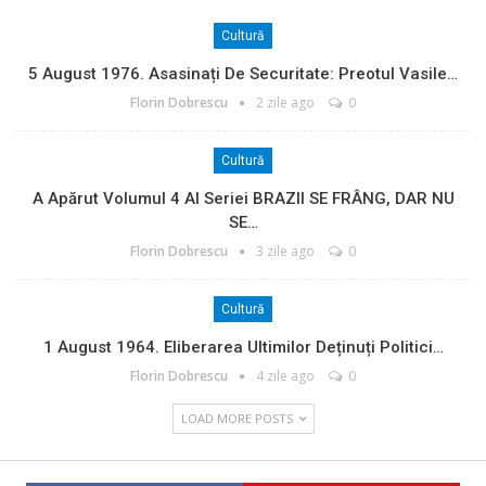
Cultură
5 August 1976. Asasinați De Securitate: Preotul Vasile…
Florin Dobrescu
2 zile ago
0
Cultură
A Apărut Volumul 4 Al Seriei BRAZII SE FRÂNG, DAR NU
SE…
Florin Dobrescu
3 zile ago
0
Cultură
1 August 1964. Eliberarea Ultimilor Deținuți Politici…
Florin Dobrescu
4 zile ago
0
LOAD MORE POSTS