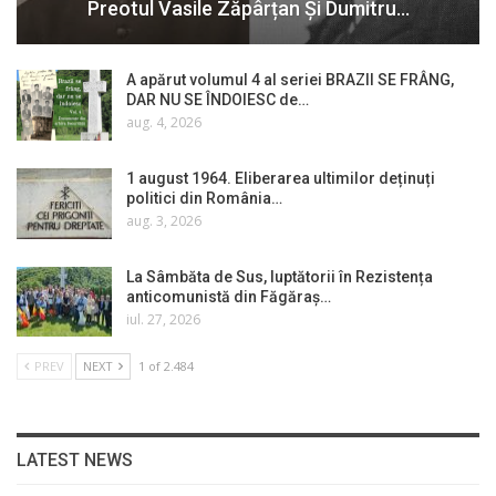
Preotul Vasile Zăpârțan Și Dumitru…
A apărut volumul 4 al seriei BRAZII SE FRÂNG,
DAR NU SE ÎNDOIESC de…
aug. 4, 2026
1 august 1964. Eliberarea ultimilor deținuți
politici din România…
aug. 3, 2026
La Sâmbăta de Sus, luptătorii în Rezistența
anticomunistă din Făgăraș…
iul. 27, 2026
PREV
NEXT
1 of 2.484
LATEST NEWS