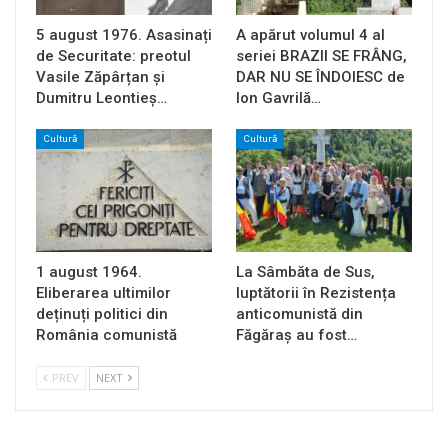
5 august 1976. Asasinați
A apărut volumul 4 al
de Securitate: preotul
seriei BRAZII SE FRÂNG,
Vasile Zăpârțan și
DAR NU SE ÎNDOIESC de
Dumitru Leontieș…
Ion Gavrilă…
Cultură
Cultură
1 august 1964.
La Sâmbăta de Sus,
Eliberarea ultimilor
luptătorii în Rezistența
deținuți politici din
anticomunistă din
România comunistă
Făgăraș au fost…
PREV
NEXT