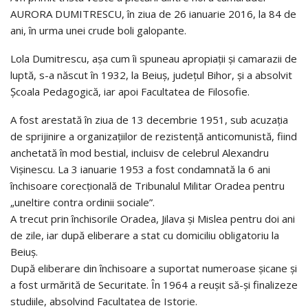
AURORA DUMITRESCU, în ziua de 26 ianuarie 2016, la 84 de
ani, în urma unei crude boli galopante.
Lola Dumitrescu, aşa cum îi spuneau apropiaţii şi camarazii de
luptă, s-a născut în 1932, la Beiuş, judeţul Bihor, şi a absolvit
Şcoala Pedagogică, iar apoi Facultatea de Filosofie.
A fost arestată în ziua de 13 decembrie 1951, sub acuzaţia
de sprijinire a organizaţiilor de rezistenţă anticomunistă, fiind
anchetată în mod bestial, incluisv de celebrul Alexandru
Vişinescu. La 3 ianuarie 1953 a fost condamnată la 6 ani
închisoare corecţională de Tribunalul Militar Oradea pentru
„uneltire contra ordinii sociale”.
A trecut prin închisorile Oradea, Jilava şi Mislea pentru doi ani
de zile, iar după eliberare a stat cu domiciliu obligatoriu la
Beiuş.
După eliberare din închisoare a suportat numeroase şicane şi
a fost urmărită de Securitate. În 1964 a reuşit să-şi finalizeze
studiile, absolvind Facultatea de Istorie.