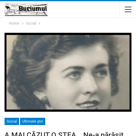
Home
Social
Social
Ultimele ştiri
A MAI CĂZUT O STEA… Ne-a părăsit