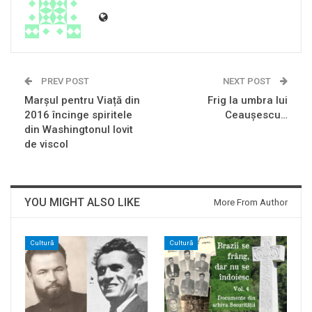
PREV POST
NEXT POST
Marșul pentru Viață din
Frig la umbra lui
2016 încinge spiritele
Ceauşescu…
din Washingtonul lovit
de viscol
YOU MIGHT ALSO LIKE
More From Author
Cultură
Cultură