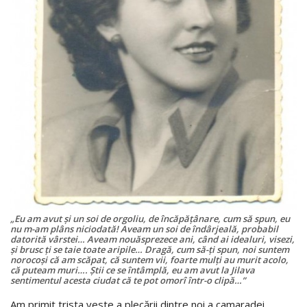
„Eu am avut şi un soi de orgoliu, de încăpăţânare, cum să spun, eu
nu m-am plâns niciodată! Aveam un soi de îndârjeală, probabil
datorită vârstei… Aveam nouăsprezece ani, când ai idealuri, visezi,
şi brusc ţi se taie toate aripile… Dragă, cum să-ţi spun, noi suntem
norocoşi că am scăpat, că suntem vii, foarte mulţi au murit acolo,
că puteam muri…. Ştii ce se întâmplă, eu am avut la Jilava
sentimentul acesta ciudat că te pot omorî într-o clipă…”
Am primit trista veste a plecării dintre noi a camaradei