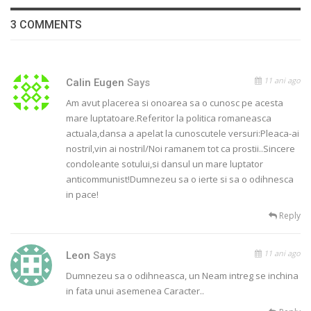
3 COMMENTS
11 ani ago
Calin Eugen
Says
Am avut placerea si onoarea sa o cunosc pe acesta
mare luptatoare.Referitor la politica romaneasca
actuala,dansa a apelat la cunoscutele versuri:Pleaca-ai
nostril,vin ai nostril/Noi ramanem tot ca prostii..Sincere
condoleante sotului,si dansul un mare luptator
anticommunist!Dumnezeu sa o ierte si sa o odihnesca
in pace!
Reply
11 ani ago
Leon
Says
Dumnezeu sa o odihneasca, un Neam intreg se inchina
in fata unui asemenea Caracter..