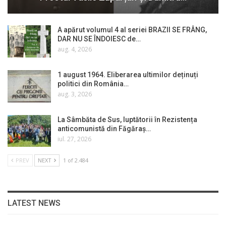
A apărut volumul 4 al seriei BRAZII SE FRÂNG,
DAR NU SE ÎNDOIESC de…
aug. 4, 2026
1 august 1964. Eliberarea ultimilor deținuți
politici din România…
aug. 3, 2026
La Sâmbăta de Sus, luptătorii în Rezistența
anticomunistă din Făgăraș…
iul. 27, 2026
PREV
NEXT
1 of 2.484
LATEST NEWS