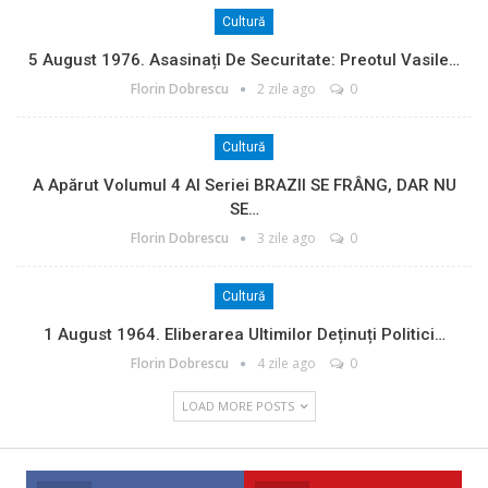
Cultură
5 August 1976. Asasinați De Securitate: Preotul Vasile…
Florin Dobrescu
2 zile ago
0
Cultură
A Apărut Volumul 4 Al Seriei BRAZII SE FRÂNG, DAR NU
SE…
Florin Dobrescu
3 zile ago
0
Cultură
1 August 1964. Eliberarea Ultimilor Deținuți Politici…
Florin Dobrescu
4 zile ago
0
LOAD MORE POSTS