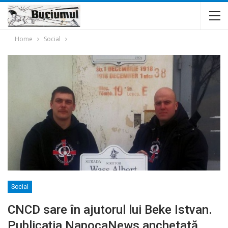
Home
Social
Social
CNCD sare în ajutorul lui Beke Istvan.
Publicația NapocaNews anchetată