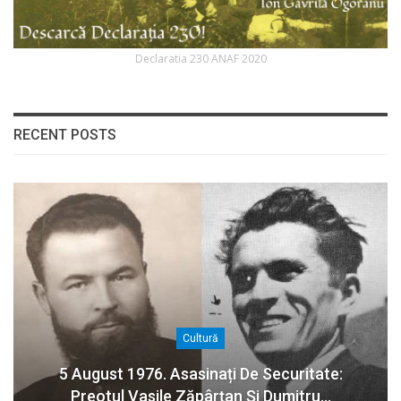
Declaratia 230 ANAF 2020
RECENT POSTS
Cultură
5 August 1976. Asasinați De Securitate:
Preotul Vasile Zăpârțan Și Dumitru…