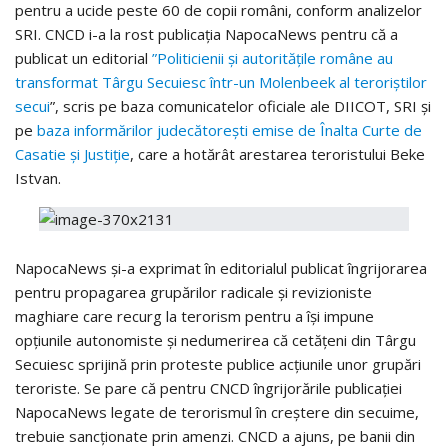
pentru a ucide peste 60 de copii români, conform analizelor
SRI. CNCD i-a la rost publicația NapocaNews pentru că a
publicat un editorial
”Politicienii și autoritățile române au
transformat Târgu Secuiesc într-un Molenbeek al teroriștilor
secui
”, scris pe baza comunicatelor oficiale ale DIICOT, SRI și
pe
baza informărilor judecătorești emise de Înalta Curte de
Casatie și Justiție
, care a hotărât arestarea teroristului Beke
Istvan.
NapocaNews și-a exprimat în editorialul publicat îngrijorarea
pentru propagarea grupărilor radicale și revizioniste
maghiare care recurg la terorism pentru a își impune
opțiunile autonomiste și nedumerirea că cetățeni din Târgu
Secuiesc sprijină prin proteste publice acțiunile unor grupări
teroriste. Se pare că pentru CNCD îngrijorările publicației
NapocaNews legate de terorismul în creștere din secuime,
trebuie sancționate prin amenzi. CNCD a ajuns, pe banii din