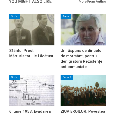
YOU MIGHT ALSO LIKE
More From Author
Social
Social
Sfântul Preot
Un răspuns de dincolo
Mărturisitor Ilie Lăcătușu
de mormânt, pentru
denigratorii Rezistenței
anticomuniste
Social
Cultură
6 iunie 1953. Evadarea
ZIUA EROILOR. Povestea