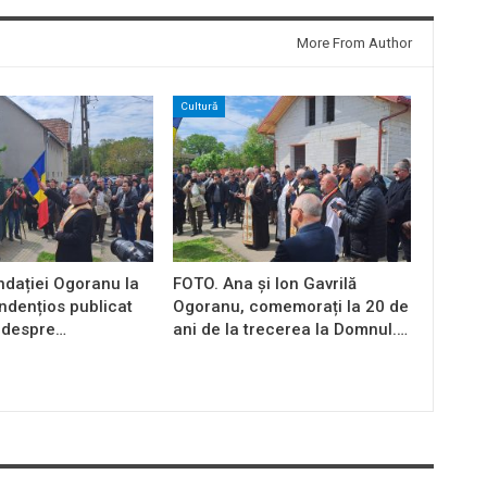
More From Author
Cultură
ndației Ogoranu la
FOTO. Ana și Ion Gavrilă
endențios publicat
Ogoranu, comemorați la 20 de
 despre…
ani de la trecerea la Domnul.…