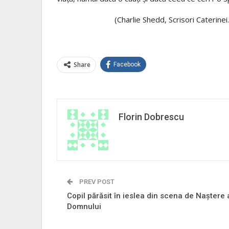
(Charlie Shedd, Scrisori Caterinei
Share
Facebook
Florin Dobrescu
PREV POST
Copil părăsit în ieslea din scena de Naştere 
Domnului