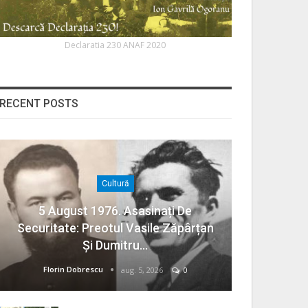
Declaratia 230 ANAF 2020
RECENT POSTS
Cultură
5 August 1976. Asasinați De
Securitate: Preotul Vasile Zăpârțan
Și Dumitru…
Florin Dobrescu
aug. 5, 2026
0