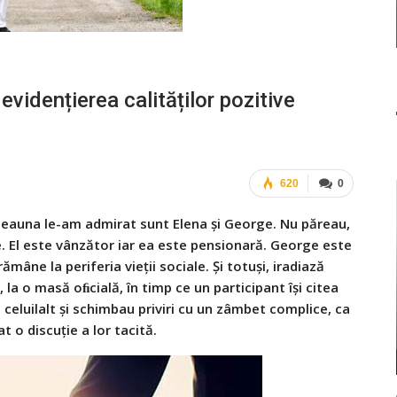
 evidențierea calităților pozitive
620
0
otdeauna le-am admirat sunt Elena şi George. Nu păreau,
. El este vânzător iar ea este pensionară. George este
rămâne la periferia vieţii sociale. Şi totuşi, iradiază
la o masă oﬁcială, în timp ce un participant îşi citea
 celuilalt şi schimbau priviri cu un zâmbet complice, ca
at o discuţie a lor tacită.