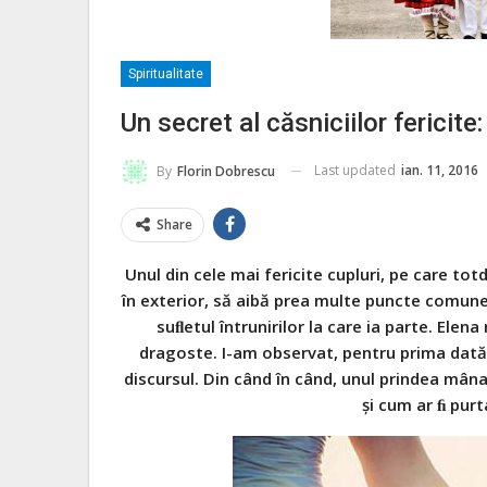
Spiritualitate
Un secret al căsniciilor fericite:
Last updated
ian. 11, 2016
By
Florin Dobrescu
Share
Unul din cele mai fericite cupluri, pe care t
în exterior, să aibă prea multe puncte comune
suﬂetul întrunirilor la care ia parte. Elena 
dragoste. I-am observat, pentru prima dată, 
discursul. Din când în când, unul prindea mâna
şi cum ar ﬁ purt