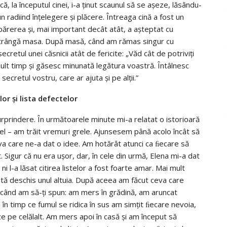
ă, la începutul cinei, i-a ţinut scaunul să se aşeze, lăsându-
radiind înţelegere și plăcere. Întreaga cină a fost un
ut părerea şi, mai important decât atât, a aşteptat cu
ă strângă masa. După masă, când am rămas singur cu
retul unei căsnicii atât de fericite: „Văd cât de potriviţi
mult timp şi găsesc minunată legătura voastră. Întâlnesc
secretul vostru, care ar ajuta şi pe alţii.”
ilor și lista defectelor
surprindere. În următoarele minute mi-a relatat o istorioară
el – am trăit vremuri grele. Ajunsesem până acolo încât să
va care ne-a dat o idee. Am hotărât atunci ca ﬁecare să
t. Sigur că nu era uşor, dar, în cele din urmă, Elena mi-a dat
ni l-a lăsat citirea listelor a fost foarte amar. Mai mult
tă deschis unul altuia. După aceea am făcut ceva care
i când am să-ţi spun: am mers în grădină, am aruncat
i în timp ce fumul se ridica în sus am simţit ﬁecare nevoia,
e pe celălalt. Am mers apoi în casă şi am început să