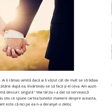
. Ai ﬁ rămas uimită dacă ai ﬁ văzut cât de mult se străduia
ătărie după ea, învârtindu-se să facă şi el ceva. Am auzit-
mă descurc singură.” Mai târziu i-a dat să servească
ea! Nu ştiu ce spune cartea bunelor maniere despre aceasta,
ant este că nici pe ea n-a deranjat-o deloc.