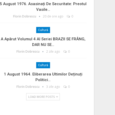
5 August 1976. Asasinați De Securitate: Preotul
Vasile…
Florin Dobrescu
20 de ore ago
0
Cultură
A Apărut Volumul 4 Al Seriei BRAZII SE FRÂNG,
DAR NU SE…
Florin Dobrescu
2 zile ago
0
Cultură
1 August 1964. Eliberarea Ultimilor Deținuți
Politici…
Florin Dobrescu
3 zile ago
0
LOAD MORE POSTS