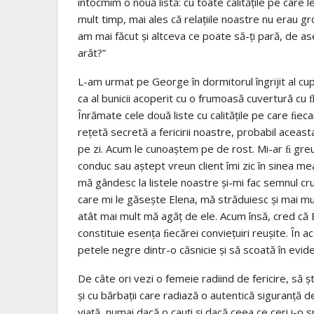
întocmim o nouă listă: cu toate calităţile pe care 
mult timp, mai ales că relaţiile noastre nu erau gr
am mai făcut şi altceva ce poate să-ţi pară, de 
arăt?”
L-am urmat pe George în dormitorul îngrijit al cupl
ca al bunicii acoperit cu o frumoasă cuvertură cu ﬂ
Înrămate cele două liste cu calităţile pe care ﬁeca
reţetă secretă a fericirii noastre, probabil aceast
pe zi. Acum le cunoaştem pe de rost. Mi-ar ﬁ greu 
conduc sau aştept vreun client îmi zic în sinea me
mă gândesc la listele noastre şi-mi fac semnul cru
care mi le găseşte Elena, mă străduiesc şi mai mul
atât mai mult mă agăţ de ele. Acum însă, cred că 
constituie esenţa ﬁecărei convieţuiri reuşite. În
petele negre dintr-o căsnicie şi să scoată în eviden
De câte ori vezi o femeie radiind de fericire, să şt
şi cu bărbaţii care radiază o autentică siguranţă 
viaţă, numai dacă o cauţi şi dacă ceea ce ceri i-o s