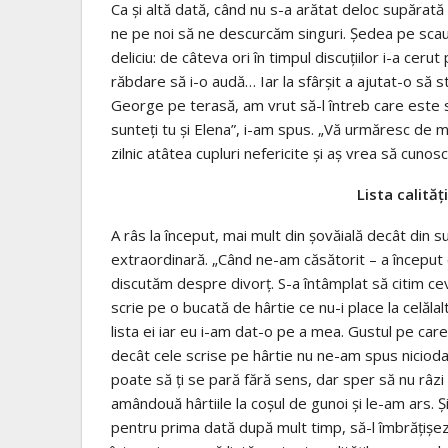
Ca şi altă dată, când nu s-a arătat deloc supărată c
ne pe noi să ne descurcăm singuri. Şedea pe scaun 
deliciu: de câteva ori în timpul discuţiilor i-a cer
răbdare să i-o audă… Iar la sfârşit a ajutat-o s
George pe terasă, am vrut să-l întreb care este sec
sunteţi tu şi Elena”, i-am spus. „Vă urmăresc de 
zilnic atâtea cupluri nefericite şi aş vrea să cunosc 
Lista calităț
A râs la început, mai mult din şovăială decât din 
extraordinară. „Când ne-am căsătorit – a început 
discutăm despre divorţ. S-a întâmplat să citim ce
scrie pe o bucată de hârtie ce nu-i place la celălal
lista ei iar eu i-am dat-o pe a mea. Gustul pe care 
decât cele scrise pe hârtie nu ne-am spus nicioda
poate să ţi se pară fără sens, dar sper să nu râz
amândouă hârtiile la coşul de gunoi şi le-am ars. Ş
pentru prima dată după mult timp, să-l îmbrăţişez