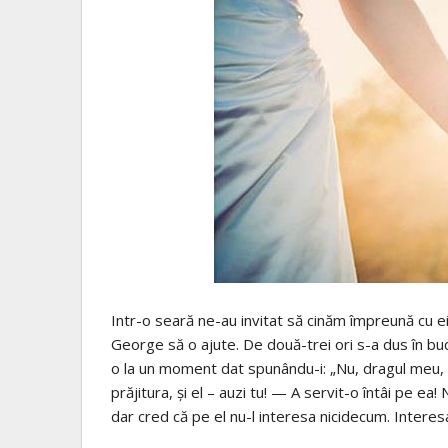
Intr-o seară ne-au invitat să cinăm împreună cu ei
George să o ajute. De două-trei ori s-a dus în buc
o la un moment dat spunându-i: „Nu, dragul meu, 
prăjitura, şi el – auzi tu! — A servit-o întâi pe 
dar cred că pe el nu-l interesa nicidecum. Interes