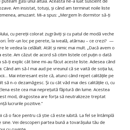
le puteam găsi unul altuia. Aceasta ne-a luat suﬁcient de
ozave. Am insistat, totuşi, şi când am terminat noile liste
asemenea, amuzant. Mi-a spus: „Mergem în dormitor să-ţi
ului, cu pereţii colorat zugrăviţi şi cu patul de modă veche
ori. Într-un loc pe perete, la iveală, atârnau – ce crezi? —
re le vedea la celălalt. Atât şi nimic mai mult. „Dacă avem o
a este. Am căzut de acord să citim listele cel puţin o dată
să-ţi explic cât bine mi-au făcut aceste liste. Adesea când
a: Când am să-l mai aud pe vreunul că se vaită de soţia lui,
cii… Mai interesant este că, atunci când repet calităţile pe
t să n-o dezamăgesc. Şi cu cât văd mai des calităţile ci, cu
Elena este cea mai nepreţuită făptură din lume. Acestea
 acest mod, dragostea are forţa să neutralizeze treptat
ţă lucrurile pozitive.”
ii că o face pentru că ştie că este iubită. La fel se întâmplă
de sine. Vei descoperi partea bună a tovarăşului tău de
pui cu cuvinte.