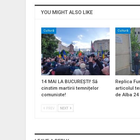
YOU MIGHT ALSO LIKE
Cultură
Cultură
14 MAI LA BUCUREȘTI! Să
Replica Fu
cinstim martirii temnițelor
articolul t
comuniste!
de Alba 24
PREV
NEXT