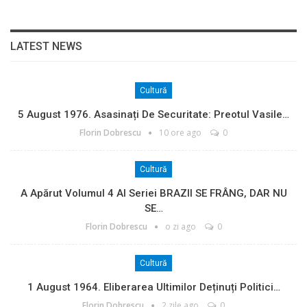
LATEST NEWS
Cultură
5 August 1976. Asasinați De Securitate: Preotul Vasile…
Florin Dobrescu
10 ore ago
0
Cultură
A Apărut Volumul 4 Al Seriei BRAZII SE FRÂNG, DAR NU
SE…
Florin Dobrescu
o zi ago
0
Cultură
1 August 1964. Eliberarea Ultimilor Deținuți Politici…
Florin Dobrescu
2 zile ago
0