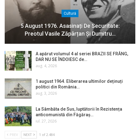
Cultură
5 August 1976. Asasinați De Securitate:
Preotul Vasile Zăpârțan Și Dumitru…
A apărut volumul 4 al seriei BRAZII SE FRÂNG,
DAR NU SE ÎNDOIESC de…
aug. 4, 2026
1 august 1964. Eliberarea ultimilor deținuți
politici din România…
aug. 3, 2026
La Sâmbăta de Sus, luptătorii în Rezistența
anticomunistă din Făgăraș…
iul. 27, 2026
PREV
NEXT
1 of 2.484