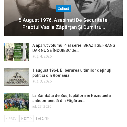
Cultură
5 August 1976. Asasinați De Securitate:
Preotul Vasile Zăpârțan Și Dumitru…
A apărut volumul 4 al seriei BRAZII SE FRÂNG,
DAR NU SE ÎNDOIESC de…
aug. 4, 2026
1 august 1964. Eliberarea ultimilor deținuți
politici din România…
aug. 3, 2026
La Sâmbăta de Sus, luptătorii în Rezistența
anticomunistă din Făgăraș…
iul. 27, 2026
PREV
NEXT
1 of 2.484