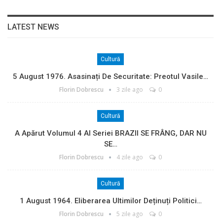
LATEST NEWS
Cultură
5 August 1976. Asasinați De Securitate: Preotul Vasile…
Florin Dobrescu
3 zile ago
0
Cultură
A Apărut Volumul 4 Al Seriei BRAZII SE FRÂNG, DAR NU
SE…
Florin Dobrescu
4 zile ago
0
Cultură
1 August 1964. Eliberarea Ultimilor Deținuți Politici…
Florin Dobrescu
5 zile ago
0