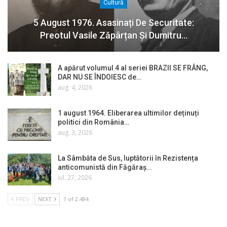
Cultură
5 August 1976. Asasinați De Securitate:
Preotul Vasile Zăpârțan Și Dumitru…
A apărut volumul 4 al seriei BRAZII SE FRÂNG,
DAR NU SE ÎNDOIESC de…
aug. 4, 2026
1 august 1964. Eliberarea ultimilor deținuți
politici din România…
aug. 3, 2026
La Sâmbăta de Sus, luptătorii în Rezistența
anticomunistă din Făgăraș…
iul. 27, 2026
PREV
NEXT
1 of 2.484