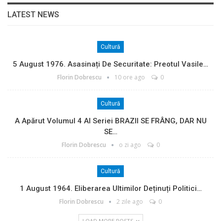
LATEST NEWS
Cultură
5 August 1976. Asasinați De Securitate: Preotul Vasile…
Florin Dobrescu
10 ore ago
0
Cultură
A Apărut Volumul 4 Al Seriei BRAZII SE FRÂNG, DAR NU
SE…
Florin Dobrescu
o zi ago
0
Cultură
1 August 1964. Eliberarea Ultimilor Deținuți Politici…
Florin Dobrescu
2 zile ago
0
LOAD MORE POSTS